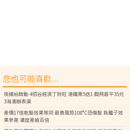
您也可能喜歡...
夜繽紛啟動 4招谷經濟丁財旺 港鐵票5送1 戲飛最平35元
3海濱辦表演
差價17倍乾髮效果等同 最貴風筒108°C恐傷髮 負離子效
果參差 濃度差逾百倍