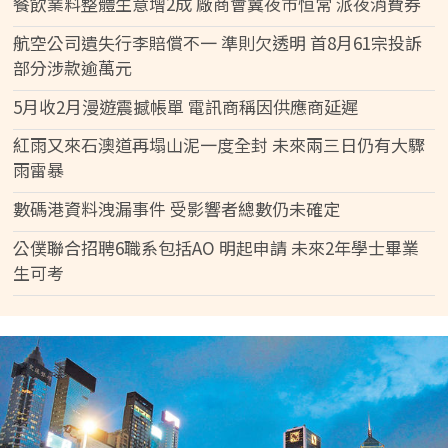
餐飲業料整體生意增2成 廠商會冀夜市恒常 派夜消費券
航空公司遺失行李賠償不一 準則欠透明 首8月61宗投訴
部分涉款逾萬元
5月收2月漫遊震撼帳單 電訊商稱因供應商延遲
紅雨又來石澳道再塌山泥一度全封 未來兩三日仍有大驟
雨雷暴
數碼港資料洩漏事件 受影響者總數仍未確定
公僕聯合招聘6職系包括AO 明起申請 未來2年學士畢業
生可考