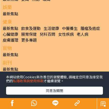
娛樂
最新焦點
健康
最新焦點
飲食及運動
生活健康
中醫養生
腫瘤及癌症
心臟健康
腸胃保健
兒科百問
女性疾病
老人病
皮膚護理
更多專題
寵物
最新焦點
副刊
最新焦點
本網站使用Cookies來改善您的瀏覽體驗, 請確定您同意及接受我
日報
們的
私隱政策與使用條款
才繼續瀏覽。
揭頁版
港聞
財經/地產
中國/國際
娛樂
Healthy Life
生活副刊
親子/教育
體育
專題/人物
昔日晴報
同意及關閉
香港經濟日報版權所有©2026
>