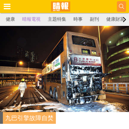
健康
晴報電視
主題特集
時事
副刊
健康財富
九巴引擎故障自焚