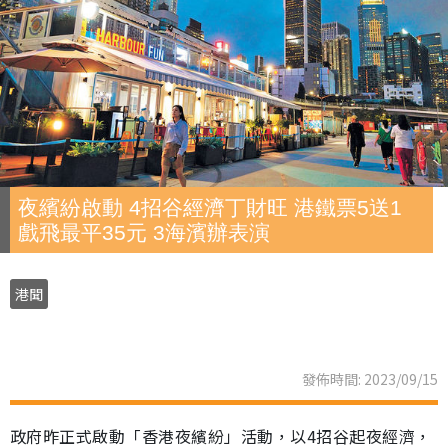
夜繽紛啟動 4招谷經濟丁財旺 港鐵票5送1
戲飛最平35元 3海濱辦表演
港聞
發佈時間: 2023/09/15
政府昨正式啟動「香港夜繽紛」活動，以4招谷起夜經濟，