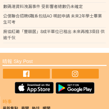
數碼港資料洩漏事件 受影響者總數仍未確定
公僕聯合招聘6職系包括AO 明起申請 未來2年學士畢業
生可考
房協紅磡「豐頤居」8成半單位已租出 未來再推3項目 供
逾千伙
晴報 Sky Post
時事
最新焦點
要聞
熱話
暖聞