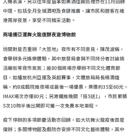
人機表演，另以往年度盛事如美酒佳餚巡禮亦在11月回歸
中環，包括全月全城酒吧及食肆推廣，讓市民和遊客在維
港兩岸夜景，享受不同精采活動。
商場播亞運舞火龍復辦夜遊博物館
坊間對是否重辦「大笪地」夜市有不同意見，陳茂波稱，
會舉辦多元娛樂體驗，其中旅發局會與不同持分者討論搞
活廟街等夜市氣氛；逾80個商場亦舉辦不同文化體育節
目，如播放杭州亞運及英超賽事，文體旅局局長楊潤雄
稱，約8成戲院推夜場或最後一場優惠，票價約35至60元，
IMAX場次亦僅80元；另港鐵推晚間「搭5送1」，市民累積
5次10時半後出閘即可獲一次免費本地車程。
疫下停辦的多項節慶活動亦回歸，如大坑舞火龍疫後首度
復辦；多間博物館及戲院亦安排不同文化藝術體驗，其中