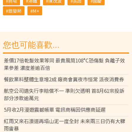
商場
港鐵
陳茂波
英超
國慶
旅發局
M+
您也可能喜歡...
差價17倍乾髮效果等同 最貴風筒108°C恐傷髮 負離子效
果參差 濃度差逾百倍
餐飲業料整體生意增2成 廠商會冀夜市恒常 派夜消費券
航空公司遺失行李賠償不一 準則欠透明 首8月61宗投訴
部分涉款逾萬元
5月收2月漫遊震撼帳單 電訊商稱因供應商延遲
紅雨又來石澳道再塌山泥一度全封 未來兩三日仍有大驟
雨雷暴