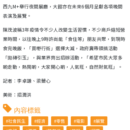
西九M+舉行夜間展廳，大館亦在未來6個月呈獻各項晚間
表演及展覽。
陳茂波稱3年疫情令不少人改變生活習慣，不少商戶縮短營
業時間，以往晚上9時許尚能「食住等」朋友共聚，到現時
食完晚飯，「買嘢行街」選擇大減，政府冀帶頭搞活動
「拋磚引玉」，與業界齊出招辦活動，「希望市民大眾多
啲走動，熱鬧啲，大家開心啲，人氣旺，自然財氣旺」。
記者︰李卓謙、梁薾心
美術：招潤洪
內容標籤
社會民生
經濟
零售
電影
展覽