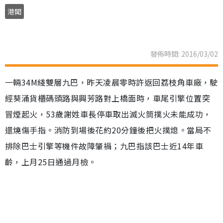
港聞
發佈時間: 2016/03/02
一輛34M綫雙層九巴，昨天凌晨零時許返回荔枝角車廠，駛
經葵涌貨櫃碼頭路與興芳路對上橋面時，車尾引擎位置突
冒煙起火，53歲謝姓車長停車取出滅火筒撲火未能成功，
還燒傷手指。消防到場後花約20分鐘後把火撲熄。當局不
排除巴士引擎等機件故障肇禍；九巴指該巴士近14年車
齡，上月25日通過月檢。