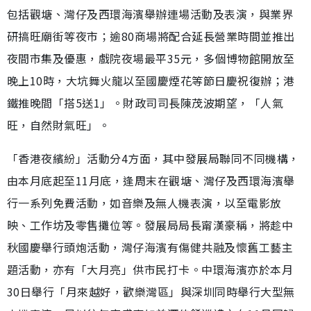
包括觀塘、灣仔及西環海濱舉辦連場活動及表演，與業界
研搞旺廟街等夜市；逾80商場將配合延長營業時間並推出
夜間市集及優惠，戲院夜場最平35元，多個博物館開放至
晚上10時，大坑舞火龍以至國慶煙花等節日慶祝復辦；港
鐵推晚間「搭5送1」。財政司司長陳茂波期望，「人氣
旺，自然財氣旺」。
「香港夜繽紛」活動分4方面，其中發展局聯同不同機構，
由本月底起至11月底，逢周末在觀塘、灣仔及西環海濱舉
行一系列免費活動，如音樂及無人機表演，以至電影放
映、工作坊及零售攤位等。發展局局長甯漢豪稱，將趁中
秋國慶舉行頭炮活動，灣仔海濱有傷健共融及懷舊工藝主
題活動，亦有「大月亮」供市民打卡。中環海濱亦於本月
30日舉行「月來越好，歡樂灣區」與深圳同時舉行大型無