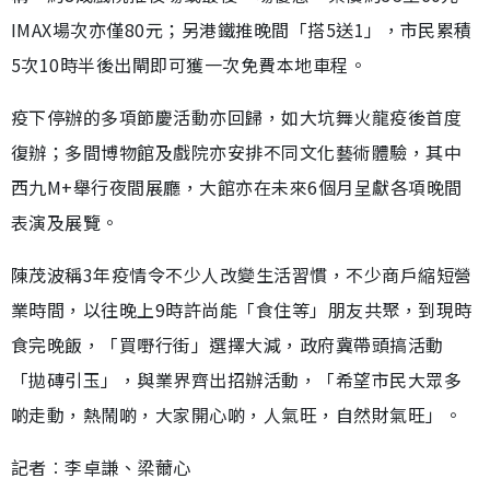
IMAX場次亦僅80元；另港鐵推晚間「搭5送1」，市民累積
5次10時半後出閘即可獲一次免費本地車程。
疫下停辦的多項節慶活動亦回歸，如大坑舞火龍疫後首度
復辦；多間博物館及戲院亦安排不同文化藝術體驗，其中
西九M+舉行夜間展廳，大館亦在未來6個月呈獻各項晚間
表演及展覽。
陳茂波稱3年疫情令不少人改變生活習慣，不少商戶縮短營
業時間，以往晚上9時許尚能「食住等」朋友共聚，到現時
食完晚飯，「買嘢行街」選擇大減，政府冀帶頭搞活動
「拋磚引玉」，與業界齊出招辦活動，「希望市民大眾多
啲走動，熱鬧啲，大家開心啲，人氣旺，自然財氣旺」。
記者︰李卓謙、梁薾心