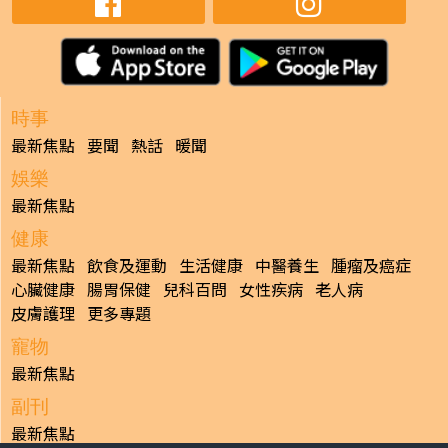
時事
最新焦點
要聞
熱話
暖聞
娛樂
最新焦點
健康
最新焦點
飲食及運動
生活健康
中醫養生
腫瘤及癌症
心臟健康
腸胃保健
兒科百問
女性疾病
老人病
皮膚護理
更多專題
寵物
最新焦點
副刊
最新焦點