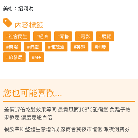
美術：招潤洪
內容標籤
社會民生
經濟
零售
電影
展覽
商場
港鐵
陳茂波
英超
國慶
旅發局
M+
您也可能喜歡...
差價17倍乾髮效果等同 最貴風筒108°C恐傷髮 負離子效
果參差 濃度差逾百倍
餐飲業料整體生意增2成 廠商會冀夜市恒常 派夜消費券