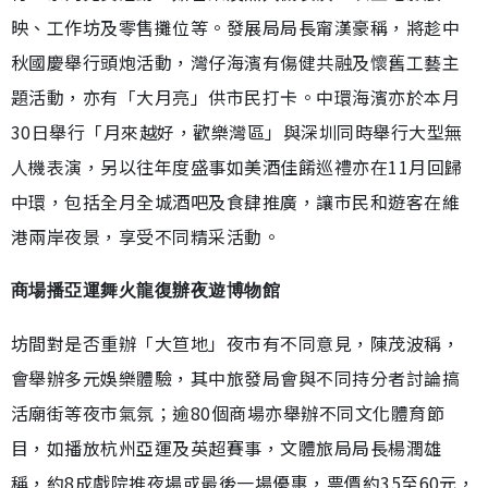
映、工作坊及零售攤位等。發展局局長甯漢豪稱，將趁中
秋國慶舉行頭炮活動，灣仔海濱有傷健共融及懷舊工藝主
題活動，亦有「大月亮」供市民打卡。中環海濱亦於本月
30日舉行「月來越好，歡樂灣區」與深圳同時舉行大型無
人機表演，另以往年度盛事如美酒佳餚巡禮亦在11月回歸
中環，包括全月全城酒吧及食肆推廣，讓市民和遊客在維
港兩岸夜景，享受不同精采活動。
商場播亞運舞火龍復辦夜遊博物館
坊間對是否重辦「大笪地」夜市有不同意見，陳茂波稱，
會舉辦多元娛樂體驗，其中旅發局會與不同持分者討論搞
活廟街等夜市氣氛；逾80個商場亦舉辦不同文化體育節
目，如播放杭州亞運及英超賽事，文體旅局局長楊潤雄
稱，約8成戲院推夜場或最後一場優惠，票價約35至60元，