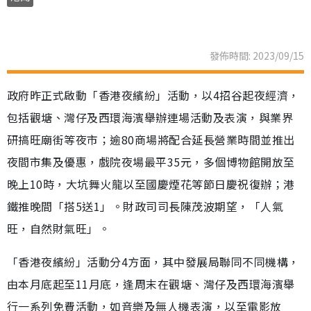
發佈時間: 2023/09/15
政府昨正式啟動「香港夜繽紛」活動，以4招谷起夜經濟，
包括觀塘、灣仔及西環海濱舉辦連場活動及表演，與業界
研搞旺廟街等夜市；逾80商場將配合延長營業時間並推出
夜間市集及優惠，戲院夜場最平35元，多個博物館開放至
晚上10時，大坑舞火龍以至國慶煙花等節日慶祝復辦；港
鐵推晚間「搭5送1」。財政司司長陳茂波期望，「人氣
旺，自然財氣旺」。
「香港夜繽紛」活動分4方面，其中發展局聯同不同機構，
由本月底起至11月底，逢周末在觀塘、灣仔及西環海濱舉
行一系列免費活動，如音樂及無人機表演，以至電影放