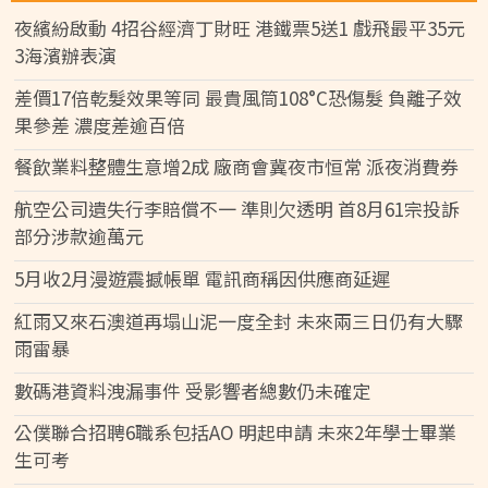
夜繽紛啟動 4招谷經濟丁財旺 港鐵票5送1 戲飛最平35元
3海濱辦表演
差價17倍乾髮效果等同 最貴風筒108°C恐傷髮 負離子效
果參差 濃度差逾百倍
餐飲業料整體生意增2成 廠商會冀夜市恒常 派夜消費券
航空公司遺失行李賠償不一 準則欠透明 首8月61宗投訴
部分涉款逾萬元
5月收2月漫遊震撼帳單 電訊商稱因供應商延遲
紅雨又來石澳道再塌山泥一度全封 未來兩三日仍有大驟
雨雷暴
數碼港資料洩漏事件 受影響者總數仍未確定
公僕聯合招聘6職系包括AO 明起申請 未來2年學士畢業
生可考