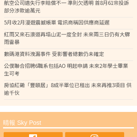
航空公司遺失行李賠償不一 準則欠透明 首8月61宗投訴
部分涉款逾萬元
5月收2月漫遊震撼帳單 電訊商稱因供應商延遲
紅雨又來石澳道再塌山泥一度全封 未來兩三日仍有大驟
雨雷暴
數碼港資料洩漏事件 受影響者總數仍未確定
公僕聯合招聘6職系包括AO 明起申請 未來2年學士畢業
生可考
房協紅磡「豐頤居」8成半單位已租出 未來再推3項目 供
逾千伙
晴報 Sky Post