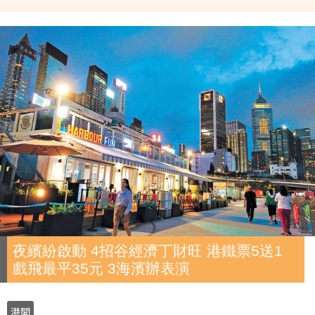
夜繽紛啟動 4招谷經濟丁財旺 港鐵票5送1
戲飛最平35元 3海濱辦表演
港聞