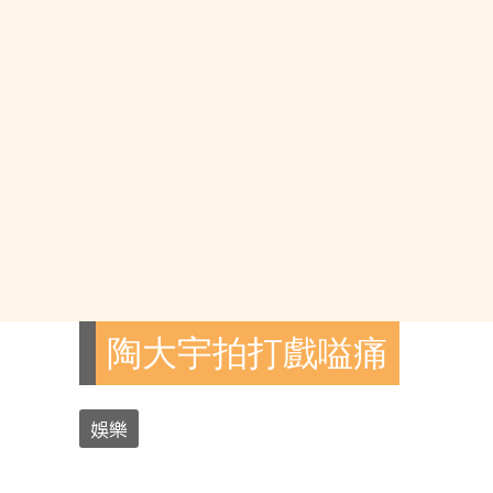
陶大宇拍打戲嗌痛
娛樂