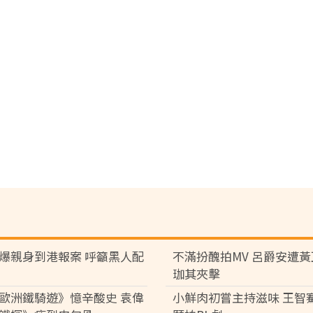
爆親身到港報案 呼籲黑人配
不滿扮醜拍MV 呂爵安遭
珈其夾擊
歐洲鐵騎遊》憶辛酸史 袁偉
小鮮肉初嘗主持滋味 王智