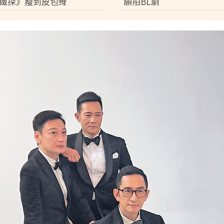
鐵探》瘦到皮包骨
願拍BL劇