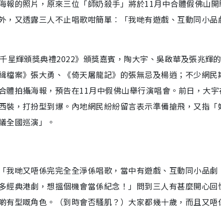
海報的照片，原來三位「師奶殺手」將於11月中合體假佛山開
外，又透露三人不止唱歌咁簡單︰「我哋有遊戲、互動同小品
千星輝頒獎典禮2022》頒獎嘉賓，陶大宇、吳啟華及張兆輝
緝檔案》張大勇、《倚天屠龍記》的張無忌及楊逍；不少網民
合體拍攝海報，預告在11月中假佛山舉行演唱會。前日，大宇
西裝，打扮型到爆。內地網民紛紛留言表示準備搶飛，又指「
議全國巡演」。
「我哋又唔係完完全全淨係唱歌，當中有遊戲、互動同小品劇
多經典港劇，想搵個機會當係紀念！」問到三人有甚麼開心回
啲有型嘅角色。（到時會否騷肌？）大家都幾十歲，而且又唔