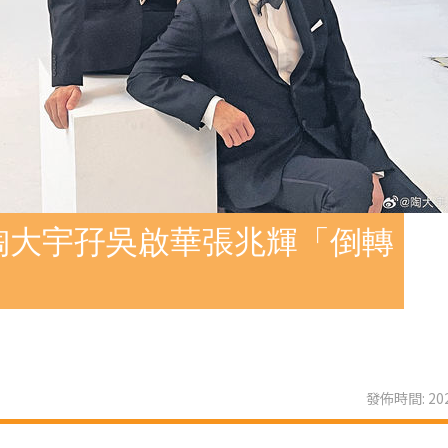
陶大宇孖吳啟華張兆輝「倒轉
發佈時間: 202