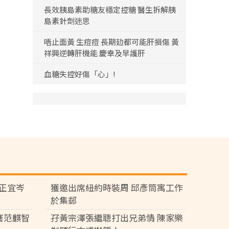
長效胰島素助糖友穩定控糖 醫生拆解胰
島素針劑迷思
唔止面黃 生痘痘 長期攰都可能肝損傷 黃
祥興逆轉肝機能 慶幸及早護肝
血糖失控好傷「心」!
黃正宜岑
獲邀出席紐約時裝周 邱彥筒寓工作
於集郵
騫范麒智
孖黃宗澤張繼聰打出兄弟情 陳家樂