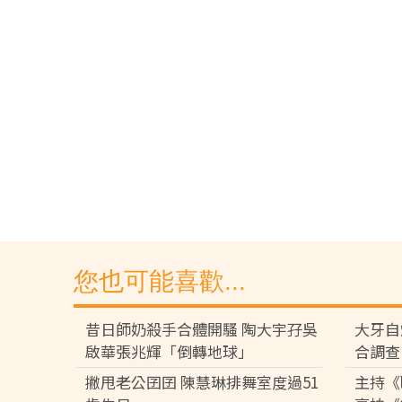
您也可能喜歡...
昔日師奶殺手合體開騷 陶大宇孖吳
大牙自
啟華張兆輝「倒轉地球」
合調查
撇甩老公囝囝 陳慧琳排舞室度過51
主持《