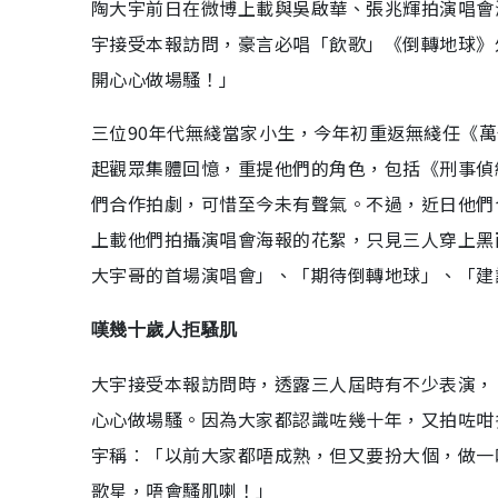
陶大宇前日在微博上載與吳啟華、張兆輝拍演唱會
宇接受本報訪問，豪言必唱「飲歌」《倒轉地球》
開心心做場騷！」
三位90年代無綫當家小生，今年初重返無綫任《萬
起觀眾集體回憶，重提他們的角色，包括《刑事偵
們合作拍劇，可惜至今未有聲氣。不過，近日他們
上載他們拍攝演唱會海報的花絮，只見三人穿上黑
大宇哥的首場演唱會」、「期待倒轉地球」、「建
嘆幾十歲人拒騷肌
大宇接受本報訪問時，透露三人屆時有不少表演，
心心做場騷。因為大家都認識咗幾十年，又拍咗咁
宇稱︰「以前大家都唔成熟，但又要扮大個，做一
歌星，唔會騷肌喇！」