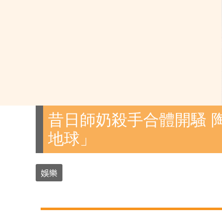
昔日師奶殺手合體開騷 
地球」
娛樂