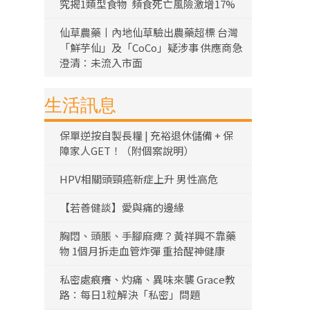
究揭1類型食物 頻食死亡風險激增17%
仙草農藥丨內地仙草驗出農藥超標 台灣
「鮮芋仙」及「CoCo」疑涉事 供應商急
澄清：未流入市面
生活訊息
保單逆按自製長糧 | 充裕退休儲備 + 保
障家人GET！（附個案說明）
HPV相關頭頸癌新症上升 男性高危
【若善健談】愛與痛的邊緣
胸悶、頭脹、手腳麻痺？黃祥興不靠藥
物 1個月拆走血管炸彈 重拾醒神健康
私密處痕癢、灼痛、異味來襲 Grace教
路：每日1粒解決「私密」問題