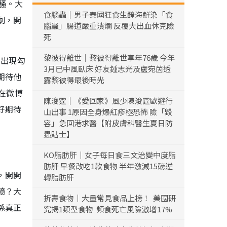
騷。大
食腦蟲｜男子泰國狂食生醃海鮮染「食
劇，開
腦蟲」腸道嚴重潰爛 反覆大出血休克險
死
黎彼得離世｜黎彼得離世享年76歲 今年
的出現勾
3月已中風臥床 好友鍾志光及盧宛茵透
期待他
露黎彼得最後時光
在微博
陳浚霆｜《愛回家》風少陳浚霆歐遊行
好期待
山出事 1原因全身爆紅疹極恐怖 險「毀
容」急回港求醫【附皮膚科醫生夏日防
蟲貼士】
KO脂肪肝｜女子每日食三文治變中度脂
肪肝 早餐改吃1款食物 半年激減15磅逆
，開開
轉脂肪肝
憶？大
折壽食物｜大量常見食品上榜！ 美國研
係真正
究揭1類型食物 頻食死亡風險激增17%