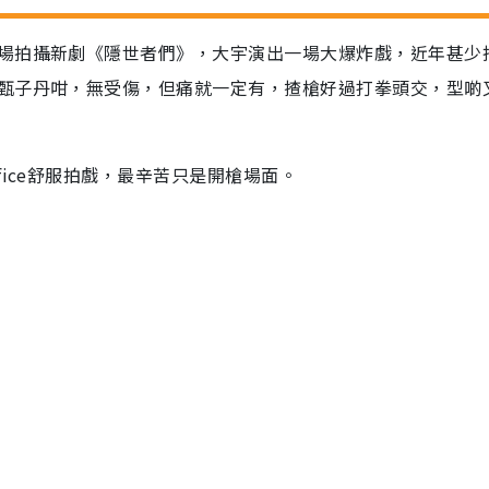
場拍攝新劇《隱世者們》，大宇演出一場大爆炸戲，近年甚少
甄子丹咁，無受傷，但痛就一定有，揸槍好過打拳頭交，型啲
ice舒服拍戲，最辛苦只是開槍場面。