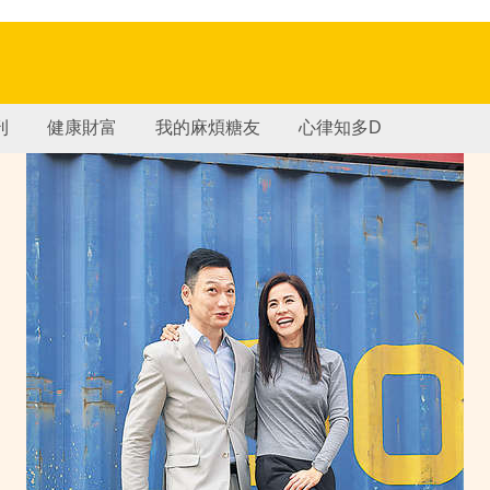
刊
健康財富
我的麻煩糖友
心律知多D