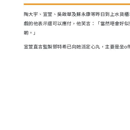
陶大宇、宣萱、吳啟華及蘇永康等昨日到上水貨櫃
戲的他表示還可以應付，他笑言：「當然唔會好似
啲。」
宣萱直言監製鄧特希已向她派定心丸，主要是坐off