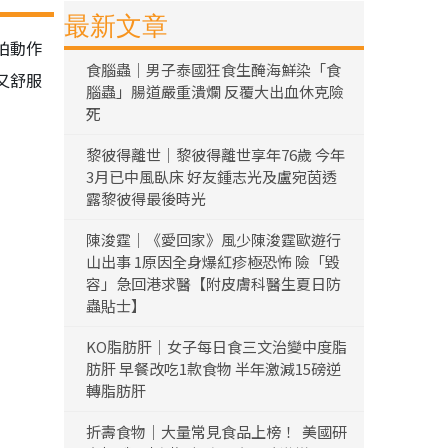
最新文章
拍動作
食腦蟲｜男子泰國狂食生醃海鮮染「食
又舒服
腦蟲」腸道嚴重潰爛 反覆大出血休克險
死
黎彼得離世｜黎彼得離世享年76歲 今年
3月已中風臥床 好友鍾志光及盧宛茵透
露黎彼得最後時光
陳浚霆｜《愛回家》風少陳浚霆歐遊行
山出事 1原因全身爆紅疹極恐怖 險「毀
容」急回港求醫【附皮膚科醫生夏日防
蟲貼士】
KO脂肪肝｜女子每日食三文治變中度脂
肪肝 早餐改吃1款食物 半年激減15磅逆
轉脂肪肝
折壽食物｜大量常見食品上榜！ 美國研