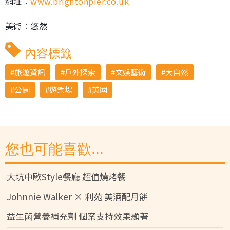
網址︰
www.brightonpier.co.uk
美術︰悠然
內容標籤
旅遊資訊
戶外探索
文娛藝術
大自然
公園
遊樂場
英國
您也可能喜歡...
大坑中歐Style餐廳 超值燒烤餐
Johnnie Walker × 利苑 美酒配月餅
益生菌營養補充劑 個案支持效果顯著