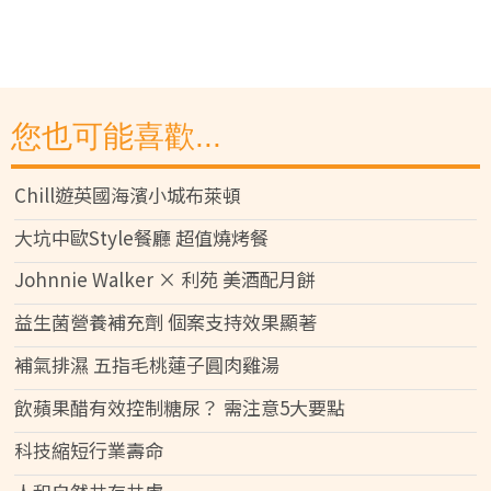
您也可能喜歡...
Chill遊英國海濱小城布萊頓
大坑中歐Style餐廳 超值燒烤餐
Johnnie Walker × 利苑 美酒配月餅
益生菌營養補充劑 個案支持效果顯著
補氣排濕 五指毛桃蓮子圓肉雞湯
飲蘋果醋有效控制糖尿？ 需注意5大要點
科技縮短行業壽命