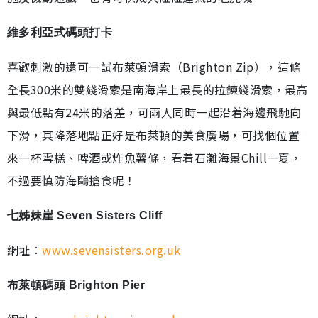
維多利亞式碼頭打卡
喜歡刺激的還可一試布萊頓滑索（Brighton Zip），這條
全長300米的雙綫滑索是南海岸上最長的拉鍊綫滑索，最高
與最低點有24米的落差，可兩人同時一起沿着海邊飛馳向
下滑，其降落地點正好是布萊頓的美食廣場，可找個位置
來一杯雪榚、啤酒或炸魚薯條，看着石灘海景Chill一夏，
不過要慎防海鷗搶食呢！
七姊妹崖 Seven Sisters Cliff
網址︰
www.sevensisters.org.uk
布萊頓碼頭 Brighton Pier