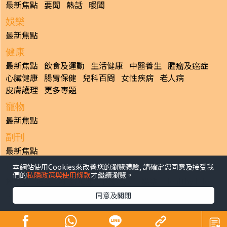
最新焦點
要聞
熱話
暖聞
娛樂
最新焦點
健康
最新焦點
飲食及運動
生活健康
中醫養生
腫瘤及癌症
心臟健康
腸胃保健
兒科百問
女性疾病
老人病
皮膚護理
更多專題
寵物
最新焦點
副刊
最新焦點
本網站使用Cookies來改善您的瀏覽體驗, 請確定您同意及接受我
日報
們的
私隱政策與使用條款
才繼續瀏覽。
揭頁版
港聞
財經/地產
中國/國際
娛樂
Healthy Life
生活副刊
親子/教育
體育
專題/人物
昔日晴報
同意及關閉
香港經濟日報版權所有©2026