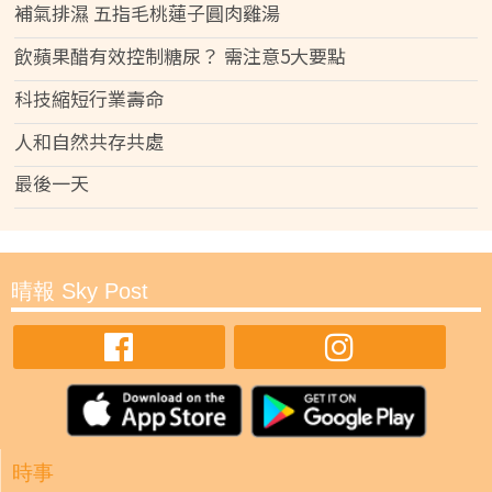
補氣排濕 五指毛桃蓮子圓肉雞湯
飲蘋果醋有效控制糖尿？ 需注意5大要點
科技縮短行業壽命
人和自然共存共處
最後一天
晴報 Sky Post
時事