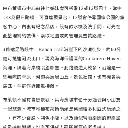
由布萊頓市中心前往七姊妹崖可搭乘12或13號巴士，當中
13X為假日路綫，可直達觀景台，12號會停靠國家公園的旅
客中心，內裏有紀念品店，設有飲水機及洗手間，可先在
此整理補給裝備、索取地圖或向管理員查詢路綫。
3條遠足路綫中，Beach Trail沿崖下的沙灘徒步，約60分
鐘可抵達河流出口、現為海洋保護區的Cuckmere Haven
海灘，隔着海岸綫眺望斷崖。此路綫遊人較多，沿途是一
望無際的草原、河道與層層山丘，景色壯闊，也有機會與
馬匹、羊群作近距離接觸。
布萊頓不僅有自然景觀，其海濱城市也十分適合與小朋友
一起旅遊。城市地標布萊頓碼頭是英國維多利亞式碼頭之
一，有不少食肆、特色小店，以及類似冒險樂園的遊樂設
施及機動遊戲，也有可供成人碰碰運氣的老虎機。