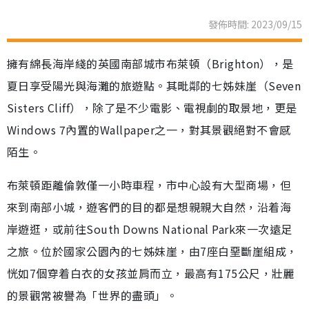
發佈時間: 2023/09/15
擁有綿長海岸綫的英國南部城市布萊頓（Brighton），是
夏日享受陽光與海灘的旅遊點。其毗鄰的七姊妹崖（Seven
Sisters Cliff），除了是不少電影、電視劇的取景地，更是
Windows 7內置的Wallpaper之一，對其景觀絕對不會感
陌生。
布萊頓距離倫敦僅一小時車程，市中心設有大型商場，但
來到南部小城，遊客們的目的都是想親親大自然，沿着海
岸遊逛，或前往South Downs National Park來一次遠足
之旅。位於國家公園內的七姊妹崖，由7座白堊斷崖組成，
恍如7個穿着白衣的女孩並肩而立，最高有175公尺，壯麗
的景觀常被譽為「世界的盡頭」。