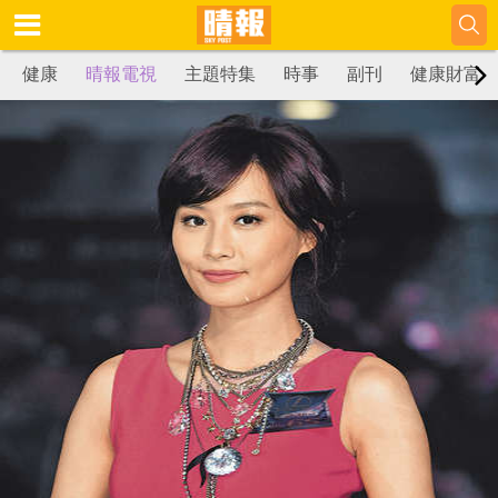
健康
晴報電視
主題特集
時事
副刊
健康財富