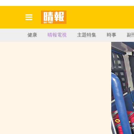
健康
晴報電視
主題特集
時事
副