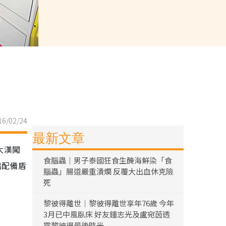
6/02/24
最新文章
大漢闖
食腦蟲｜男子泰國狂食生醃海鮮染「食
出配備盾
腦蟲」腸道嚴重潰爛 反覆大出血休克險
死
黎彼得離世｜黎彼得離世享年76歲 今年
3月已中風臥床 好友鍾志光及盧宛茵透
露黎彼得最後時光