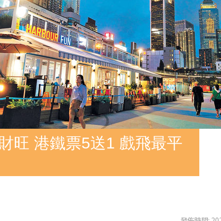
財旺 港鐵票5送1 戲飛最平
發佈時間: 202