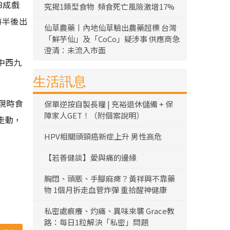
8成戲
究揭1類型食物 頻食死亡風險激增17%
時半後出
仙草農藥丨內地仙草驗出農藥超標 台灣
「鮮芋仙」及「CoCo」疑涉事 供應商急
澄清：未流入市面
中西九
生活訊息
現時食
保單逆按自製長糧 | 充裕退休儲備 + 保
障家人GET！（附個案說明）
走動，
HPV相關頭頸癌新症上升 男性高危
【若善健談】愛與痛的邊緣
胸悶、頭脹、手腳麻痺？黃祥興不靠藥
物 1個月拆走血管炸彈 重拾醒神健康
私密處痕癢、灼痛、異味來襲 Grace教
路：每日1粒解決「私密」問題