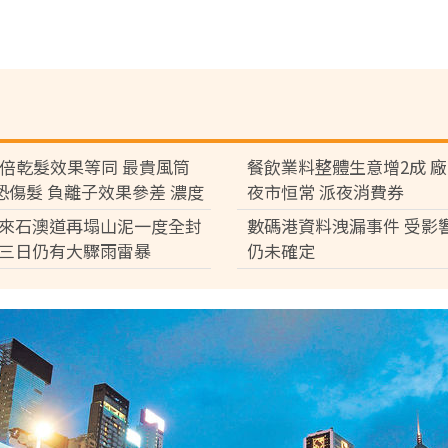
7倍乾髮效果等同 最貴風筒
餐飲業料整體生意增2成 
°C恐傷髮 負離子效果參差 濃度
夜市恒常 派夜消費券
倍
來石澳道再塌山泥一度全封
數碼港資料洩漏事件 受影
三日仍有大驟雨雷暴
仍未確定