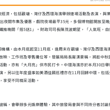
夜經濟，包括觀塘、灣仔及西環海濱舉辦連場活動及表演，與
出夜間市集及優惠，戲院夜場最平35元，多個博物館開放至晚
鐵推晚間「搭5送1」。財政司司長陳茂波期望，「人氣旺，自
同機構，由本月底起至11月底，逢周末在觀塘、灣仔及西環海
放映、工作坊及零售攤位等。發展局局長甯漢豪稱，將趁中秋
活動，亦有「大月亮」供市民打卡。中環海濱亦於本月30日舉
演，另以往年度盛事如美酒佳餚巡禮亦在11月回歸中環，包括
，享受不同精采活動。
波稱，會舉辦多元娛樂體驗，其中旅發局會與不同持分者討論