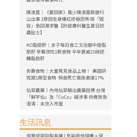
陳浚霆｜《愛回家》風少陳浚霆歐遊行
山出事 1原因全身爆紅疹極恐怖 險「毀
容」急回港求醫【附皮膚科醫生夏日防
蟲貼士】
KO脂肪肝｜女子每日食三文治變中度脂
肪肝 早餐改吃1款食物 半年激減15磅逆
轉脂肪肝
折壽食物｜大量常見食品上榜！ 美國研
究揭1類型食物 頻食死亡風險激增17%
仙草農藥丨內地仙草驗出農藥超標 台灣
「鮮芋仙」及「CoCo」疑涉事 供應商急
澄清：未流入市面
生活訊息
保單逆按自製長糧 | 充裕退休儲備 + 保