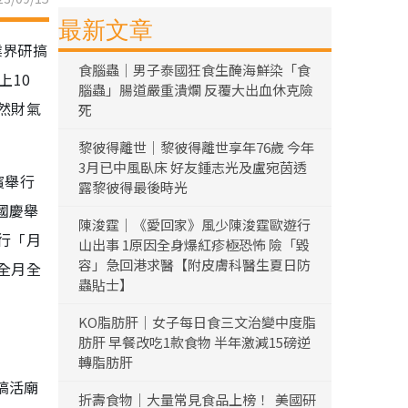
最新文章
業界研搞
食腦蟲｜男子泰國狂食生醃海鮮染「食
上10
腦蟲」腸道嚴重潰爛 反覆大出血休克險
然財氣
死
黎彼得離世｜黎彼得離世享年76歲 今年
3月已中風臥床 好友鍾志光及盧宛茵透
濱舉行
露黎彼得最後時光
國慶舉
陳浚霆｜《愛回家》風少陳浚霆歐遊行
行「月
山出事 1原因全身爆紅疹極恐怖 險「毀
容」急回港求醫【附皮膚科醫生夏日防
全月全
蟲貼士】
KO脂肪肝｜女子每日食三文治變中度脂
肪肝 早餐改吃1款食物 半年激減15磅逆
轉脂肪肝
搞活廟
折壽食物｜大量常見食品上榜！ 美國研