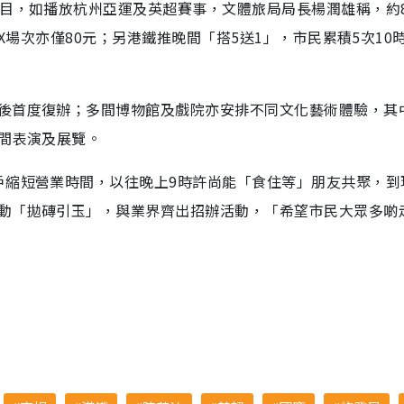
節目，如播放杭州亞運及英超賽事，文體旅局局長楊潤雄稱，約
AX場次亦僅80元；另港鐵推晚間「搭5送1」，市民累積5次10
後首度復辦；多間博物館及戲院亦安排不同文化藝術體驗，其
晚間表演及展覽。
戶縮短營業時間，以往晚上9時許尚能「食住等」朋友共聚，到
動「拋磚引玉」，與業界齊出招辦活動，「希望市民大眾多啲