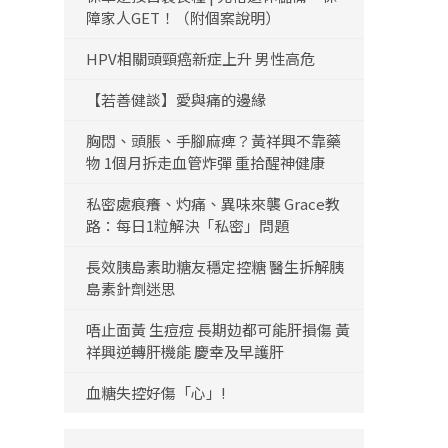
障家人GET！（附個案說明）
HPV相關頭頸癌新症上升 男性高危
【若善健談】愛與痛的邊緣
胸悶、頭脹、手腳麻痺？黃祥興不靠藥
物 1個月拆走血管炸彈 重拾醒神健康
私密處痕癢、灼痛、異味來襲 Grace教
路：每日1粒解決「私密」問題
長效胰島素助糖友穩定控糖 醫生拆解胰
島素針劑迷思
唔止面黃 生痘痘 長期攰都可能肝損傷 黃
祥興逆轉肝機能 慶幸及早護肝
血糖失控好傷「心」!