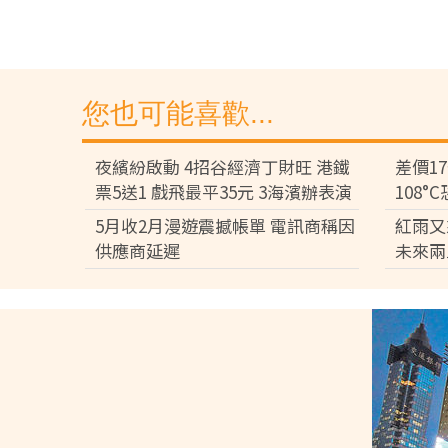
您也可能喜歡...
夜繽紛啟動 4招谷經濟丁財旺 港鐵
差價1
票5送1 戲飛最平35元 3海濱辦表演
108
差逾百
5月收2月漫遊震撼帳單 電訊商稱因
紅雨又
供應商延遲
未來兩