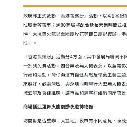
政府昨正式啟動「香港夜繽紛」活動，以4招谷起
旺廟街等夜市；逾80商場將配合延長營業時間並推
時，大坑舞火龍以至國慶煙花等節日慶祝復辦；港
旺」。
「香港夜繽紛」活動分4方面，其中發展局聯同不
一系列免費活動，如音樂及無人機表演，以至電影
行頭炮活動，灣仔海濱有傷健共融及懷舊工藝主題
來越好，歡樂灣區」與深圳同時舉行大型無人機表
城酒吧及食肆推廣，讓市民和遊客在維港兩岸夜景
商場播亞運舞火龍復辦夜遊博物館
坊間對是否重辦「大笪地」夜市有不同意見，陳茂