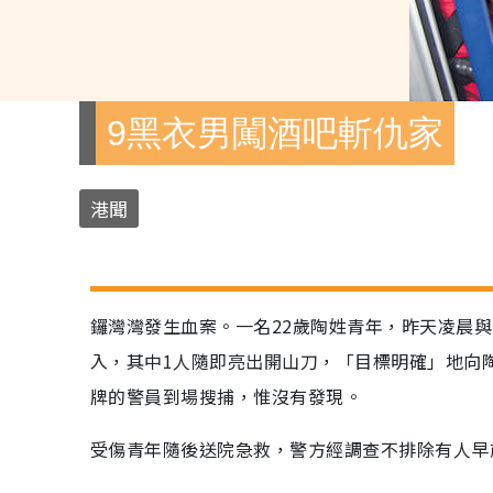
9黑衣男闖酒吧斬仇家
港聞
鑼灣灣發生血案。一名22歲陶姓青年，昨天凌晨與
入，其中1人隨即亮出開山刀，「目標明確」地向
牌的警員到場搜捕，惟沒有發現。
受傷青年隨後送院急救，警方經調查不排除有人早