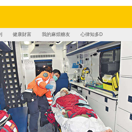
刊
健康財富
我的麻煩糖友
心律知多D