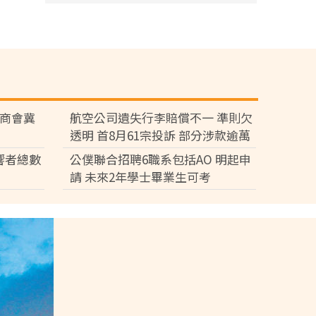
廠商會冀
航空公司遺失行李賠償不一 準則欠
透明 首8月61宗投訴 部分涉款逾萬
元
響者總數
公僕聯合招聘6職系包括AO 明起申
請 未來2年學士畢業生可考