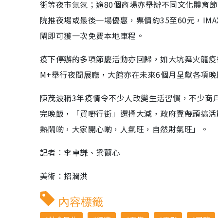
街等夜市氣氛；逾80個商場亦舉辦不同文化體育
院推夜場或最後一場優惠，票價約35至60元，IM
閘即可獲一次免費本地車程。
疫下停辦的多項節慶活動亦回歸，如大坑舞火龍疫
M+舉行夜間展廳，大館亦在未來6個月呈獻各項
陳茂波稱3年疫情令不少人改變生活習慣，不少商
完晚飯，「買嘢行街」選擇大減，政府冀帶頭搞活
熱鬧啲，大家開心啲，人氣旺，自然財氣旺」。
記者︰李卓謙、梁薾心
美術：招潤洪
內容標籤