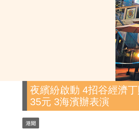
夜繽紛啟動 4招谷經濟丁
35元 3海濱辦表演
港聞