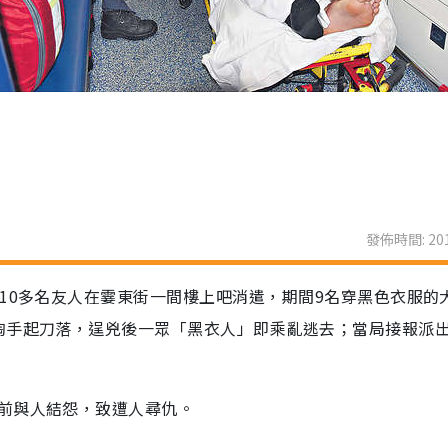
發佈時間: 201
10多名友人在霎東街一間樓上吧消遣，期間9名穿黑色衣服的
陶手起刀落，逞兇後一眾「黑衣人」即乘亂逃去；當局接報派
前與人結怨，致遭人尋仇。