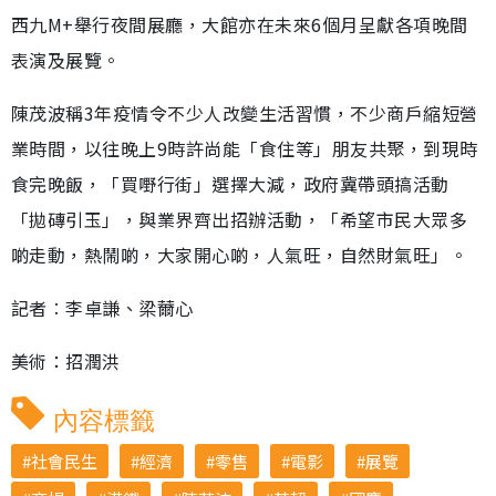
西九M+舉行夜間展廳，大館亦在未來6個月呈獻各項晚間
表演及展覽。
陳茂波稱3年疫情令不少人改變生活習慣，不少商戶縮短營
業時間，以往晚上9時許尚能「食住等」朋友共聚，到現時
食完晚飯，「買嘢行街」選擇大減，政府冀帶頭搞活動
「拋磚引玉」，與業界齊出招辦活動，「希望市民大眾多
啲走動，熱鬧啲，大家開心啲，人氣旺，自然財氣旺」。
記者︰李卓謙、梁薾心
美術：招潤洪
內容標籤
社會民生
經濟
零售
電影
展覽