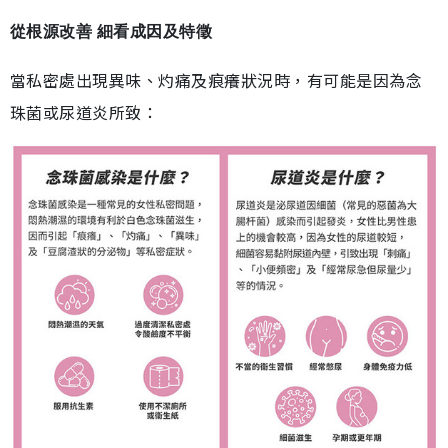
從根源改善 細看成因及特徵
當私密處出現異味、灼痛及痕癢狀況時，有可能是因為念
珠菌或尿道炎所致：