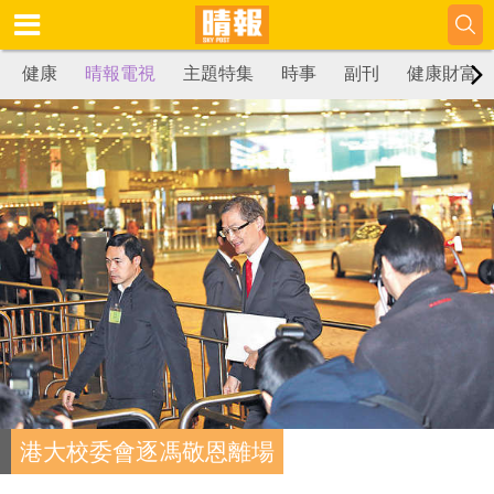
健康
晴報電視
主題特集
時事
副刊
健康財富
港大校委會逐馮敬恩離場