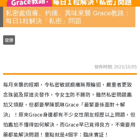
私密處痕癢、灼痛、異味來襲 Grace教路：
每日1粒解決「私密」問題
健康
發佈時間: 2023/10/05
每月來襲的經期，令私密敏感痕癢無限輪迴，嚴重者更致
念珠菌及尿道炎發作，令女生防不勝防。雖然私密問題尷
尬又煩厭，但都要學陳凱琳Grace「最緊要係面對＋解
決」！原來Grace身邊都有不少女性朋友經歷以上問題，但
怕尷尬不懂得如何解決，而Grace早已覓得良方，不需要用
藥都能解決問題！重點就是4個字：臨床實証！