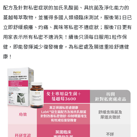
配方及針對私密症狀的加氏乳酸菌、具抗菌及淨化能力的
蔓越莓萃取物，並獲得多國人類級臨床測試，服後第1日已
立即舒緩痕癢、灼痛、異味等私密不適症狀；服後7日更有
用家表示所有私密不適消失！續後只須每日服用1粒作保
健，即能發揮減少復發機會，為私密處及腸道重拾舒適健
康！