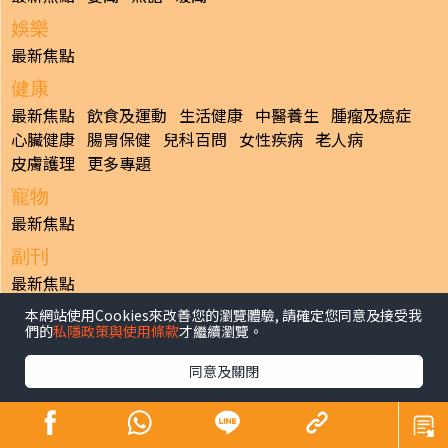
娛樂
最新焦點
健康
最新焦點
飲食及運動
生活健康
中醫養生
腫瘤及癌症
心臟健康
腸胃保健
兒科百問
女性疾病
老人病
皮膚護理
更多專題
寵物
最新焦點
副刊
最新焦點
本網站使用Cookies來改善您的瀏覽體驗, 請確定您同意及接受我
日報
們的
私隱政策與使用條款
才繼續瀏覽。
揭頁版
港聞
財經/地產
中國/國際
娛樂
Healthy Life
生活副刊
親子/教育
體育
專題/人物
昔日晴報
同意及關閉
香港經濟日報版權所有©2026
>