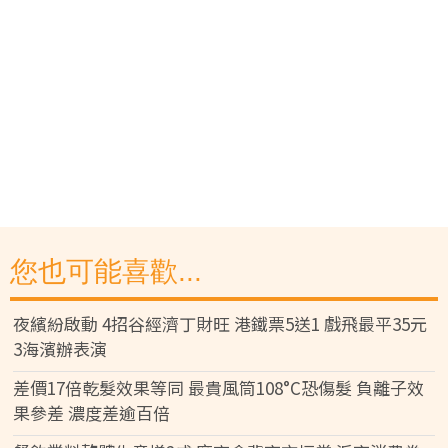
您也可能喜歡...
夜繽紛啟動 4招谷經濟丁財旺 港鐵票5送1 戲飛最平35元
3海濱辦表演
差價17倍乾髮效果等同 最貴風筒108°C恐傷髮 負離子效
果參差 濃度差逾百倍