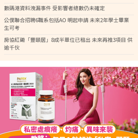
數碼港資料洩漏事件 受影響者總數仍未確定
公僕聯合招聘6職系包括AO 明起申請 未來2年學士畢業
生可考
房協紅磡「豐頤居」8成半單位已租出 未來再推3項目 供
逾千伙