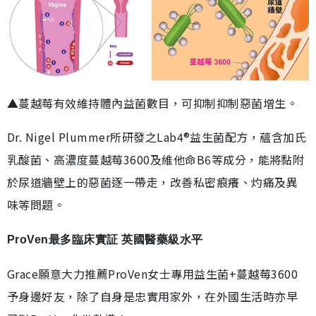
▲蔓越莓有效維持體內益菌數目，可抑制抑制惡菌增生。
Dr. Nigel Plummer所研發之Lab4®益生菌配方，蘊含加氏
乳酸菌、高濃度蔓越莓3600及維他命B6等成分，能將黏附
於尿道牆壁上的惡菌逐一帶走，改善私密痕癢、灼痛及異
味等問題。
ProVen最多臨床實証 英國醫藥級水平
Grace願意大力推薦ProVen女士專用益生菌+蔓越莓3600
予身邊好友，除了自身是忠實用家外，在外國生活時亦早