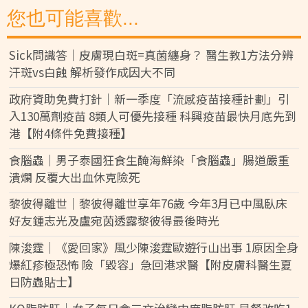
您也可能喜歡...
Sick問識答｜皮膚現白斑=真菌纏身？ 醫生教1方法分辨
汗斑vs白蝕 解析發作成因大不同
政府資助免費打針｜新一季度「流感疫苗接種計劃」引
入130萬劑疫苗 8類人可優先接種 科興疫苗最快月底先到
港【附4條件免費接種】
食腦蟲｜男子泰國狂食生醃海鮮染「食腦蟲」腸道嚴重
潰爛 反覆大出血休克險死
黎彼得離世｜黎彼得離世享年76歲 今年3月已中風臥床
好友鍾志光及盧宛茵透露黎彼得最後時光
陳浚霆｜《愛回家》風少陳浚霆歐遊行山出事 1原因全身
爆紅疹極恐怖 險「毀容」急回港求醫【附皮膚科醫生夏
日防蟲貼士】