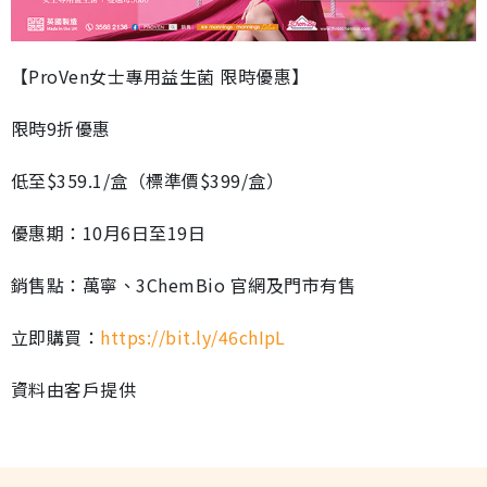
【ProVen女士專用益生菌 限時優惠】
限時9折優惠
低至$359.1/盒（標準價$399/盒）
優惠期：10月6日至19日
銷售點：萬寧、3ChemBio 官網及門市有售
立即購買：
https://bit.ly/46chIpL
資料由客戶提供