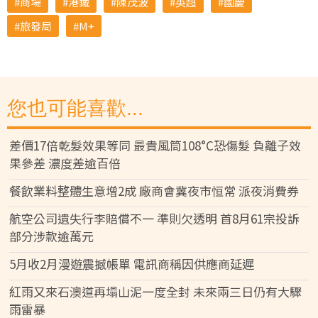
商場
港鐵
陳茂波
英超
國慶
旅發局
M+
您也可能喜歡...
差價17倍乾髮效果等同 最貴風筒108°C恐傷髮 負離子效
果參差 濃度差逾百倍
餐飲業料整體生意增2成 廠商會冀夜市恒常 派夜消費券
航空公司遺失行李賠償不一 準則欠透明 首8月61宗投訴
部分涉款逾萬元
5月收2月漫遊震撼帳單 電訊商稱因供應商延遲
紅雨又來石澳道再塌山泥一度全封 未來兩三日仍有大驟
雨雷暴