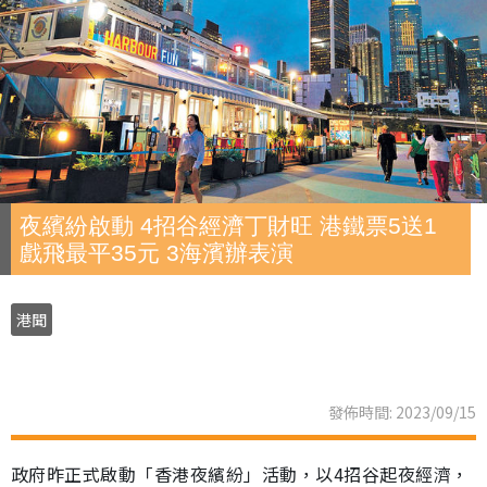
夜繽紛啟動 4招谷經濟丁財旺 港鐵票5送1
戲飛最平35元 3海濱辦表演
港聞
發佈時間: 2023/09/15
政府昨正式啟動「香港夜繽紛」活動，以4招谷起夜經濟，