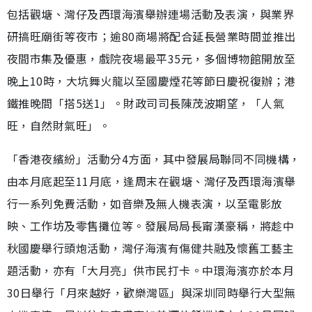
包括觀塘、灣仔及西環海濱舉辦連場活動及表演，與業界
研搞旺廟街等夜市；逾80商場將配合延長營業時間並推出
夜間市集及優惠，戲院夜場最平35元，多個博物館開放至
晚上10時，大坑舞火龍以至國慶煙花等節日慶祝復辦；港
鐵推晚間「搭5送1」。財政司司長陳茂波期望，「人氣
旺，自然財氣旺」。
「香港夜繽紛」活動分4方面，其中發展局聯同不同機構，
由本月底起至11月底，逢周末在觀塘、灣仔及西環海濱舉
行一系列免費活動，如音樂及無人機表演，以至電影放
映、工作坊及零售攤位等。發展局局長甯漢豪稱，將趁中
秋國慶舉行頭炮活動，灣仔海濱有傷健共融及懷舊工藝主
題活動，亦有「大月亮」供市民打卡。中環海濱亦於本月
30日舉行「月來越好，歡樂灣區」與深圳同時舉行大型無