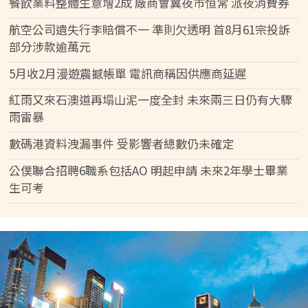
餐飲業料整體生意增2成 廠商會冀夜市恒常 派夜消費券
航空公司遺失行李賠償不一 準則欠透明 首8月61宗投訴
部分涉款逾萬元
5月收2月漫遊震撼帳單 電訊商稱因供應商延遲
紅雨又來石澳道再塌山泥一度全封 未來兩三日仍有大驟
雨雷暴
數碼港資料洩漏事件 受影響者總數仍未確定
公僕聯合招聘6職系包括AO 明起申請 未來2年學士畢業
生可考