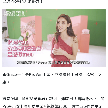
已對ProVen非常熟識！
▲Grace一直是ProVen用家，並持續服用保持「私密」健
康。
擁有英國「MHRA安管局」認可、達歐洲「醫藥級水平」的
ProVen女士專用益生菌+蔓越莓3600，蘊含Lab4®益生菌