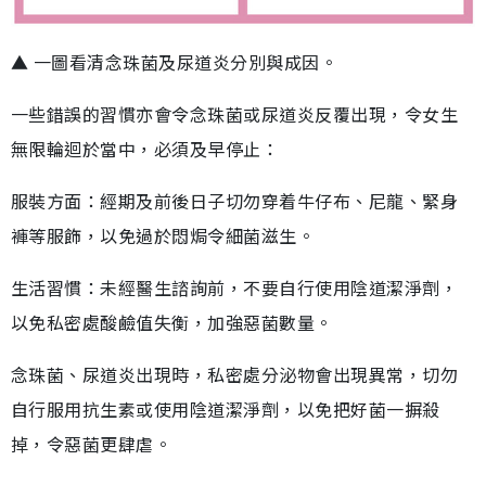
▲ 一圖看清念珠菌及尿道炎分別與成因。
一些錯誤的習慣亦會令念珠菌或尿道炎反覆出現，令女生
無限輪迴於當中，必須及早停止：
服裝方面：經期及前後日子切勿穿着牛仔布、尼龍、緊身
褲等服飾，以免過於悶焗令細菌滋生。
生活習慣：未經醫生諮詢前，不要自行使用陰道潔淨劑，
以免私密處酸鹼值失衡，加強惡菌數量。
念珠菌、尿道炎出現時，私密處分泌物會出現異常，切勿
自行服用抗生素或使用陰道潔淨劑，以免把好菌一摒殺
掉，令惡菌更肆虐。