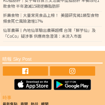
KO脂肪肝｜女子每日食三文治變中度脂肪肝 早餐改吃1
款食物 半年激減15磅逆轉脂肪肝
折壽食物｜大量常見食品上榜！ 美國研究揭1類型食物
頻食死亡風險激增17%
仙草農藥丨內地仙草驗出農藥超標 台灣「鮮芋仙」及
「CoCo」疑涉事 供應商急澄清：未流入市面
晴報 Sky Post
時事
最新焦點
要聞
熱話
暖聞