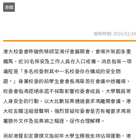
港聞
發佈時間: 2016/02/24
港大校委會昨破例移師至灣仔會展開會，會場外架起多重
鐵馬，近30名保安及工作人員在入口戒備。消息指第一項
議程是「多名校委對其中一名校委存在構成的安全問
題。」身兼校委的前學生會會長馮敬恩在會議中途離場，
校委會指馮拒絕承諾不採取影響校委會成員、大學職員等
人身安全的行動，以大比數投票通過要求馮離開會議。港
大校友關注組發聲明，強烈質疑校委會是否有權要求馮簽
署額外文件及投票將之驅逐，促作合理解釋。
另前港督彭定康撰文指前年大學生積極支持佔領運動，港