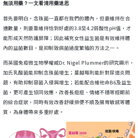
無須用藥？一文看清用藥迷思
首先要明白，念珠菌一直都在我們的體內，但要維持在合
適數量，則要靠維持恰到好處的3.8至4.2弱酸性pH值，才
能形成天然防護屏障；因此補充女性益生菌是有效維持體
內的益菌數目，是抑制致病菌過度繁殖的方法之一。
而英國免疫微生物學權威Dr. Nigel Plummer的研究顯示，
加氏乳酸菌能抑制念珠菌增生；蔓越莓則能針對尿道炎問
題，有助抑制惡菌入侵與增生；若能配合維他命B6及益生
菌，更可產生協同效應，改善長痘痘、情緒不穩等經期前
的綜合症狀，同時有效改善舒緩排便不順及腸胃敏感等體
質，為身體帶來多重好處。