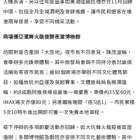
人機表演，另以往年度盛事如美酒佳餚巡禮亦在11月回歸
中環，包括全月全城酒吧及食肆推廣，讓市民和遊客在維
港兩岸夜景，享受不同精采活動。
商場播亞運舞火龍復辦夜遊博物館
坊間對是否重辦「大笪地」夜市有不同意見，陳茂波稱，
會舉辦多元娛樂體驗，其中旅發局會與不同持分者討論搞
活廟街等夜市氣氛；逾80個商場亦舉辦不同文化體育節
目，如播放杭州亞運及英超賽事，文體旅局局長楊潤雄
稱，約8成戲院推夜場或最後一場優惠，票價約35至60元，
IMAX場次亦僅80元；另港鐵推晚間「搭5送1」，市民累積
5次10時半後出閘即可獲一次免費本地車程。
疫下停辦的多項節慶活動亦回歸，如大坑舞火龍疫後首度
復辦；多間博物館及戲院亦安排不同文化藝術體驗，其中