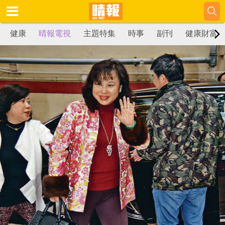
健康
晴報電視
主題特集
時事
副刊
健康財富