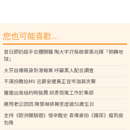
您也可能喜歡...
昔日師奶殺手合體開騷 陶大宇孖吳啟華張兆輝「倒轉地
球」
大牙自爆親身到港報案 呼籲黑人配合調查
不滿扮醜拍MV 呂爵安遭黃正宜岑珈其夾擊
獲邀出席紐約時裝周 邱彥筒寓工作於集郵
撇甩老公囝囝 陳慧琳排舞室度過51歲生日
主持《歐洲鐵騎遊》憶辛酸史 袁偉豪拍《鐵探》瘦到皮
包骨