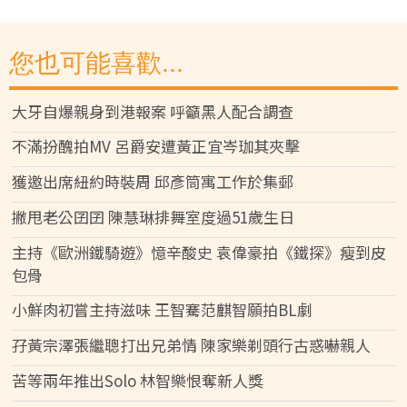
您也可能喜歡...
大牙自爆親身到港報案 呼籲黑人配合調查
不滿扮醜拍MV 呂爵安遭黃正宜岑珈其夾擊
獲邀出席紐約時裝周 邱彥筒寓工作於集郵
撇甩老公囝囝 陳慧琳排舞室度過51歲生日
主持《歐洲鐵騎遊》憶辛酸史 袁偉豪拍《鐵探》瘦到皮
包骨
小鮮肉初嘗主持滋味 王智騫范麒智願拍BL劇
孖黃宗澤張繼聰打出兄弟情 陳家樂剃頭行古惑嚇親人
苦等兩年推出Solo 林智樂恨奪新人獎