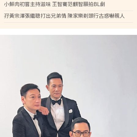
小鮮肉初嘗主持滋味 王智騫范麒智願拍BL劇
孖黃宗澤張繼聰打出兄弟情 陳家樂剃頭行古惑嚇親人