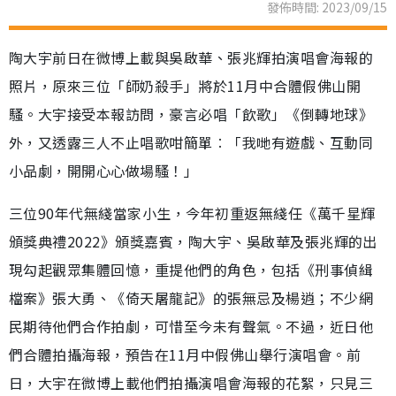
發佈時間: 2023/09/15
陶大宇前日在微博上載與吳啟華、張兆輝拍演唱會海報的
照片，原來三位「師奶殺手」將於11月中合體假佛山開
騷。大宇接受本報訪問，豪言必唱「飲歌」《倒轉地球》
外，又透露三人不止唱歌咁簡單︰「我哋有遊戲、互動同
小品劇，開開心心做場騷！」
三位90年代無綫當家小生，今年初重返無綫任《萬千星輝
頒獎典禮2022》頒獎嘉賓，陶大宇、吳啟華及張兆輝的出
現勾起觀眾集體回憶，重提他們的角色，包括《刑事偵緝
檔案》張大勇、《倚天屠龍記》的張無忌及楊逍；不少網
民期待他們合作拍劇，可惜至今未有聲氣。不過，近日他
們合體拍攝海報，預告在11月中假佛山舉行演唱會。前
日，大宇在微博上載他們拍攝演唱會海報的花絮，只見三