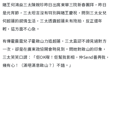
賭王何鴻燊三太陳婉珍昨日出席東華三院新春團拜，昨日
是元宵節，三太坦言沒有特別與賭王慶祝，問到三太女兒
何超蓮的感情生活，三太透露超蓮未有拖拍，反正還年
輕，這方面不心急。
有傳霍震霆兒子霍啟山力追超蓮，三太直認不諱見過對方
一次，卻是在廣東政協開會時見到。問她對啟山的印象，
三太笑笑口謂：「佢OK㗎！佢幫我影相，仲Send番畀我，
幾有心！（滿唔滿意啟山？）不錯。」