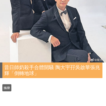
昔日師奶殺手合體開騷 陶大宇孖吳啟華張兆
輝「倒轉地球」
娛樂