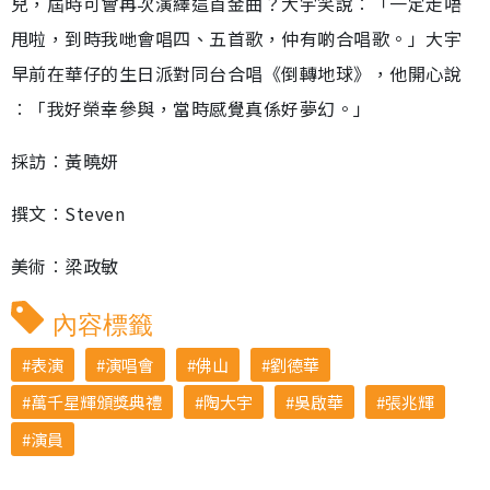
兒，屆時可會再次演繹這首金曲？大宇笑說︰「一定走唔
甩啦，到時我哋會唱四、五首歌，仲有啲合唱歌。」大宇
早前在華仔的生日派對同台合唱《倒轉地球》，他開心說
︰「我好榮幸參與，當時感覺真係好夢幻。」
採訪︰黃曉妍
撰文︰Steven
美術︰梁政敏
內容標籤
表演
演唱會
佛山
劉德華
萬千星輝頒獎典禮
陶大宇
吳啟華
張兆輝
演員