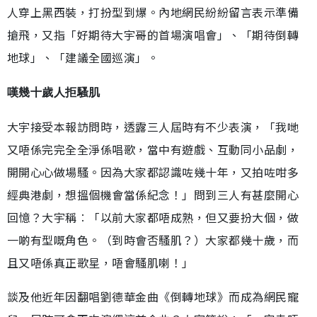
人穿上黑西裝，打扮型到爆。內地網民紛紛留言表示準備
搶飛，又指「好期待大宇哥的首場演唱會」、「期待倒轉
地球」、「建議全國巡演」。
嘆幾十歲人拒騷肌
大宇接受本報訪問時，透露三人屆時有不少表演，「我哋
又唔係完完全全淨係唱歌，當中有遊戲、互動同小品劇，
開開心心做場騷。因為大家都認識咗幾十年，又拍咗咁多
經典港劇，想搵個機會當係紀念！」問到三人有甚麼開心
回憶？大宇稱︰「以前大家都唔成熟，但又要扮大個，做
一啲有型嘅角色。（到時會否騷肌？）大家都幾十歲，而
且又唔係真正歌星，唔會騷肌喇！」
談及他近年因翻唱劉德華金曲《倒轉地球》而成為網民寵