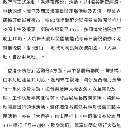
政府昨正式啟動「香港夜繽紛」活動，以4招谷起夜經濟，
包括觀塘、灣仔及西環海濱舉辦連場活動及表演，與業界
研搞旺廟街等夜市；逾80商場將配合延長營業時間並推出
夜間市集及優惠，戲院夜場最平35元，多個博物館開放至
晚上10時，大坑舞火龍以至國慶煙花等節日慶祝復辦；港
鐵推晚間「搭5送1」。財政司司長陳茂波期望，「人氣
旺，自然財氣旺」。
「香港夜繽紛」活動分4方面，其中發展局聯同不同機構，
由本月底起至11月底，逢周末在觀塘、灣仔及西環海濱舉
行一系列免費活動，如音樂及無人機表演，以至電影放
映、工作坊及零售攤位等。發展局局長甯漢豪稱，將趁中
秋國慶舉行頭炮活動，灣仔海濱有傷健共融及懷舊工藝主
題活動，亦有「大月亮」供市民打卡。中環海濱亦於本月
30日舉行「月來越好，歡樂灣區」與深圳同時舉行大型無