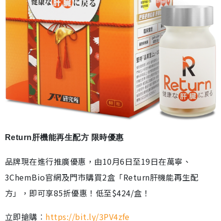
Return肝機能再生配方 限時優惠
品牌現在進行推廣優惠，由10月6日至19日在萬寧、
3ChemBio官網及門市購買2盒「Return肝機能再生配
方」，即可享85折優惠！低至$424/盒！
立即搶購︰
https://bit.ly/3PV4zfe