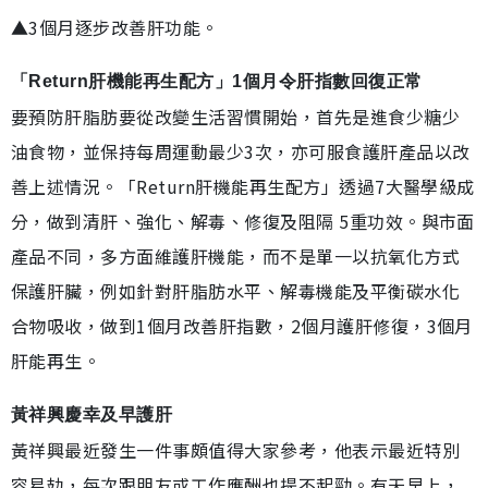
▲3個月逐步改善肝功能。
「Return肝機能再生配方」1個月令肝指數回復正常
要預防肝脂肪要從改變生活習慣開始，首先是進食少糖少
油食物，並保持每周運動最少3次，亦可服食護肝產品以改
善上述情況。「Return肝機能再生配方」透過7大醫學級成
分，做到清肝、強化、解毒、修復及阻隔 5重功效。與市面
產品不同，多方面維護肝機能，而不是單一以抗氧化方式
保護肝臟，例如針對肝脂肪水平、解毒機能及平衡碳水化
合物吸收，做到1個月改善肝指數，2個月護肝修復，3個月
肝能再生。
黃祥興慶幸及早護肝
黃祥興最近發生一件事頗值得大家參考，他表示最近特別
容易攰，每次跟朋友或工作應酬也提不起勁。有天早上，