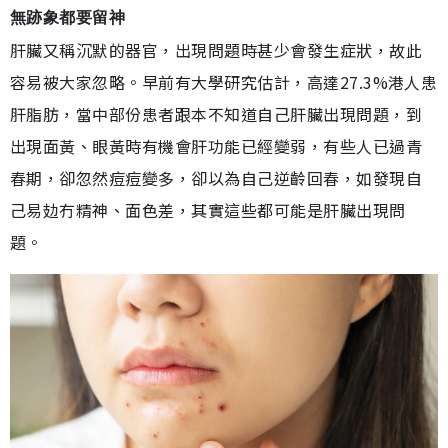
無跡象都要留神
肝臟又稱沉默的器官，出現問題時甚少會發生症狀，故此
容易被大家忽略。早前有大學研究估計，高達27.3%港人患
肝脂肪，當中部份患者跟本不知道自己肝臟出現問題，到
出現面黃、眼黃時有機會肝功能已經變弱，有些人已過青
春期，卻忽然痘痘變多，卻以為自己逆齡回春，如發現自
己易攰冇精神、面色差，其實這些都可能是肝臟出現問
題。