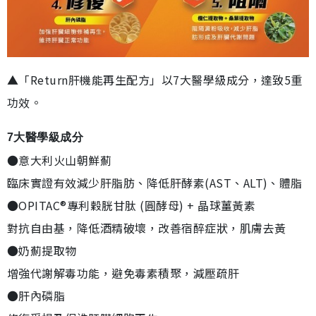
▲「Return肝機能再生配方」以7大醫學級成分，達致5重
功效。
7大醫學級成分
●意大利火山朝鮮薊
臨床實證有效減少肝脂肪、降低肝酵素(AST、ALT)、體脂
●OPITAC®專利穀胱甘肽 (圓酵母) + 晶球薑黃素
對抗自由基，降低酒精破壞，改善宿醉症狀，肌膚去黃
●奶薊提取物
增強代謝解毒功能，避免毒素積聚，減壓疏肝
●肝內磷脂