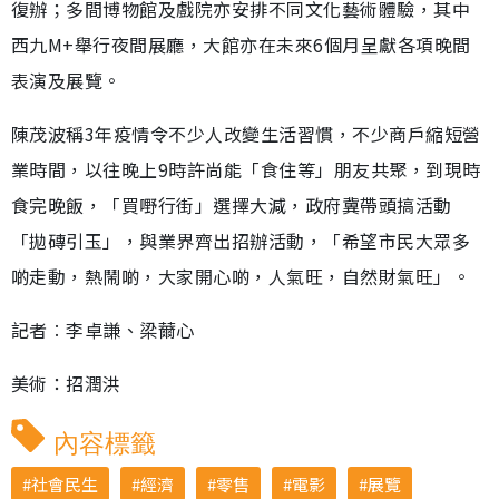
復辦；多間博物館及戲院亦安排不同文化藝術體驗，其中
西九M+舉行夜間展廳，大館亦在未來6個月呈獻各項晚間
表演及展覽。
陳茂波稱3年疫情令不少人改變生活習慣，不少商戶縮短營
業時間，以往晚上9時許尚能「食住等」朋友共聚，到現時
食完晚飯，「買嘢行街」選擇大減，政府冀帶頭搞活動
「拋磚引玉」，與業界齊出招辦活動，「希望市民大眾多
啲走動，熱鬧啲，大家開心啲，人氣旺，自然財氣旺」。
記者︰李卓謙、梁薾心
美術：招潤洪
內容標籤
社會民生
經濟
零售
電影
展覽