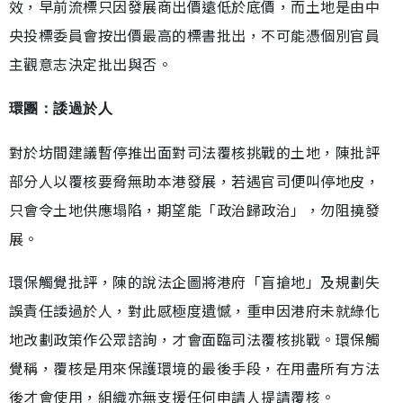
效，早前流標只因發展商出價遠低於底價，而土地是由中
央投標委員會按出價最高的標書批出，不可能憑個別官員
主觀意志決定批出與否。
環團：諉過於人
對於坊間建議暫停推出面對司法覆核挑戰的土地，陳批評
部分人以覆核要脅無助本港發展，若遇官司便叫停地皮，
只會令土地供應塌陷，期望能「政治歸政治」，勿阻撓發
展。
環保觸覺批評，陳的說法企圖將港府「盲搶地」及規劃失
誤責任諉過於人，對此感極度遺憾，重申因港府未就綠化
地改劃政策作公眾諮詢，才會面臨司法覆核挑戰。環保觸
覺稱，覆核是用來保護環境的最後手段，在用盡所有方法
後才會使用，組織亦無支援任何申請人提請覆核。