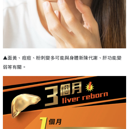
▲面黃、痘痘、粉刺變多可能與身體新陳代謝、肝功能變
弱等有關。