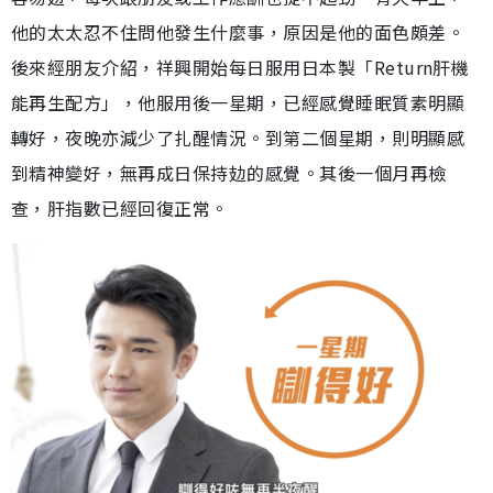
他的太太忍不住問他發生什麼事，原因是他的面色頗差。
後來經朋友介紹，祥興開始每日服用日本製「Return肝機
能再生配方」，他服用後一星期，已經感覺睡眠質素明顯
轉好，夜晚亦減少了扎醒情況。到第二個星期，則明顯感
到精神變好，無再成日保持攰的感覺。其後一個月再檢
查，肝指數已經回復正常。