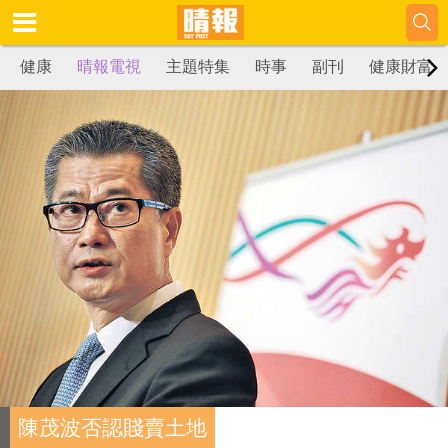
健康
晴報電視
主題特集
時事
副刊
健康財富
陳茂波否認賤賣土地