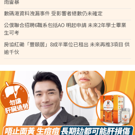
雨雷暴
數碼港資料洩漏事件 受影響者總數仍未確定
公僕聯合招聘6職系包括AO 明起申請 未來2年學士畢業
生可考
房協紅磡「豐頤居」8成半單位已租出 未來再推3項目 供
逾千伙