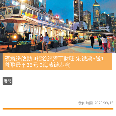
夜繽紛啟動 4招谷經濟丁財旺 港鐵票5送1
戲飛最平35元 3海濱辦表演
港聞
發佈時間: 2023/09/15