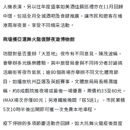
人機表演，另以往年度盛事如美酒佳餚巡禮亦在11月回歸
中環，包括全月全城酒吧及食肆推廣，讓市民和遊客在維
港兩岸夜景，享受不同精采活動。
商場播亞運舞火龍復辦夜遊博物館
坊間對是否重辦「大笪地」夜市有不同意見，陳茂波稱，
會舉辦多元娛樂體驗，其中旅發局會與不同持分者討論搞
活廟街等夜市氣氛；逾80個商場亦舉辦不同文化體育節
目，如播放杭州亞運及英超賽事，文體旅局局長楊潤雄
稱，約8成戲院推夜場或最後一場優惠，票價約35至60元，
IMAX場次亦僅80元；另港鐵推晚間「搭5送1」，市民累積
5次10時半後出閘即可獲一次免費本地車程。
疫下停辦的多項節慶活動亦回歸，如大坑舞火龍疫後首度