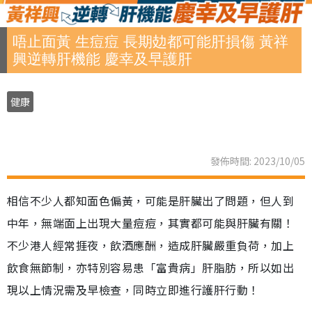
唔止面黃 生痘痘 長期攰都可能肝損傷 黃祥
興逆轉肝機能 慶幸及早護肝
健康
發佈時間: 2023/10/05
相信不少人都知面色偏黃，可能是肝臟出了問題，但人到
中年，無端面上出現大量痘痘，其實都可能與肝臟有關！
不少港人經常捱夜，飲酒應酬，造成肝臟嚴重負荷，加上
飲食無節制，亦特別容易患「富貴病」肝脂肪，所以如出
現以上情況需及早檢查，同時立即進行護肝行動！