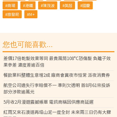
商場
港鐵
陳茂波
英超
國慶
旅發局
M+
您也可能喜歡...
差價17倍乾髮效果等同 最貴風筒108°C恐傷髮 負離子效
果參差 濃度差逾百倍
餐飲業料整體生意增2成 廠商會冀夜市恒常 派夜消費券
航空公司遺失行李賠償不一 準則欠透明 首8月61宗投訴
部分涉款逾萬元
5月收2月漫遊震撼帳單 電訊商稱因供應商延遲
紅雨又來石澳道再塌山泥一度全封 未來兩三日仍有大驟