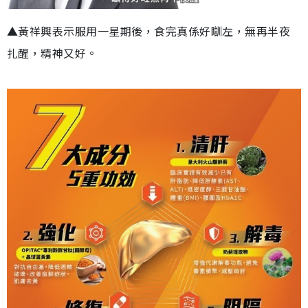
▲黃祥興表示服用一星期後，食完真係好瞓左，無再半夜
扎醒，精神又好。