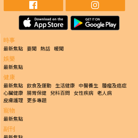
時事
最新焦點
要聞
熱話
暖聞
娛樂
最新焦點
健康
最新焦點
飲食及運動
生活健康
中醫養生
腫瘤及癌症
心臟健康
腸胃保健
兒科百問
女性疾病
老人病
皮膚護理
更多專題
寵物
最新焦點
副刊
最新焦點