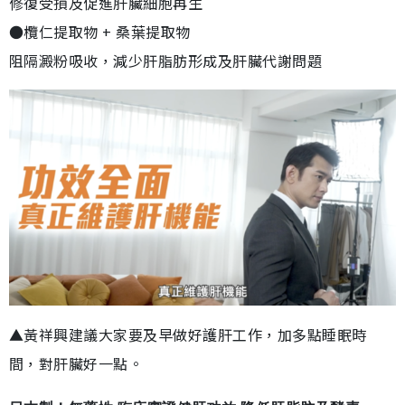
修復受損及促進肝臟細胞再生
●欖仁提取物 + 桑葉提取物
阻隔澱粉吸收，減少肝脂肪形成及肝臟代謝問題
▲黃祥興建議大家要及早做好護肝工作，加多點睡眠時
間，對肝臟好一點。