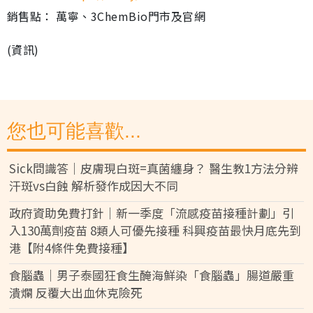
銷售點： 萬寧、3ChemBio門市及官網
(資訊)
您也可能喜歡...
Sick問識答｜皮膚現白斑=真菌纏身？ 醫生教1方法分辨
汗斑vs白蝕 解析發作成因大不同
政府資助免費打針｜新一季度「流感疫苗接種計劃」引
入130萬劑疫苗 8類人可優先接種 科興疫苗最快月底先到
港【附4條件免費接種】
食腦蟲｜男子泰國狂食生醃海鮮染「食腦蟲」腸道嚴重
潰爛 反覆大出血休克險死