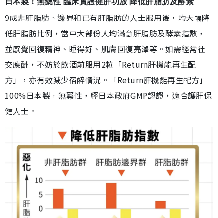
日本製！無藥性 臨床實證健肝功放 降低肝脂肪及酵素
9成非肝脂肪、邊界和已有肝脂肪的人士服用後，均大幅降
低肝脂肪比例，當中大部份人均滿意肝脂肪及酵素指數，
並感覺回復精神、睡得好、肌膚回復亮澤等。如需經常社
交應酬，不妨於飲酒前服用2粒「Return肝機能再生配
方」，亦有效減少宿醉情況。「Return肝機能再生配方」
100%日本製，無藥性，經日本政府GMP認證，適合護肝保
健人士。