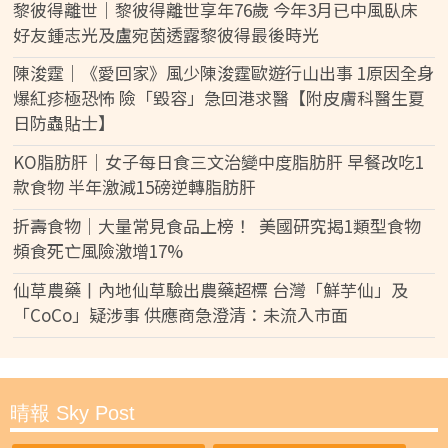
黎彼得離世｜黎彼得離世享年76歲 今年3月已中風臥床
好友鍾志光及盧宛茵透露黎彼得最後時光
陳浚霆｜《愛回家》風少陳浚霆歐遊行山出事 1原因全身
爆紅疹極恐怖 險「毀容」急回港求醫【附皮膚科醫生夏
日防蟲貼士】
KO脂肪肝｜女子每日食三文治變中度脂肪肝 早餐改吃1
款食物 半年激減15磅逆轉脂肪肝
折壽食物｜大量常見食品上榜！ 美國研究揭1類型食物
頻食死亡風險激增17%
仙草農藥丨內地仙草驗出農藥超標 台灣「鮮芋仙」及
「CoCo」疑涉事 供應商急澄清：未流入市面
晴報 Sky Post