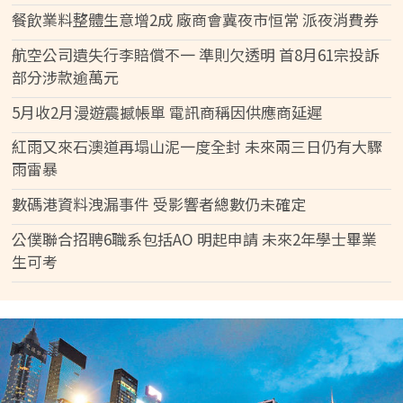
餐飲業料整體生意增2成 廠商會冀夜市恒常 派夜消費券
航空公司遺失行李賠償不一 準則欠透明 首8月61宗投訴
部分涉款逾萬元
5月收2月漫遊震撼帳單 電訊商稱因供應商延遲
紅雨又來石澳道再塌山泥一度全封 未來兩三日仍有大驟
雨雷暴
數碼港資料洩漏事件 受影響者總數仍未確定
公僕聯合招聘6職系包括AO 明起申請 未來2年學士畢業
生可考