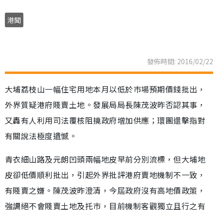
港聞
發佈時間: 2016/02/22
大埔荔枝山一幅住宅用地本月以低於巿場預期價錢批出，
外界質疑港府賤賣土地。發展局局長陳茂波昨否認其事，
又轟有人利用司法覆核阻撓政府增加供應；環團還擊指對
有關說法極度遺憾。
青衣細山路及元朗凹頭兩幅地皮早前分別流標，但大埔地
皮卻低價順利批出，引起外界批評港府賣地機制不一致，
有賤賣之嫌。陳茂波昨澄清，今屆政府沒有高地價政策，
強調絕不會賤賣土地及托巿，目前機制客觀獨立且行之有