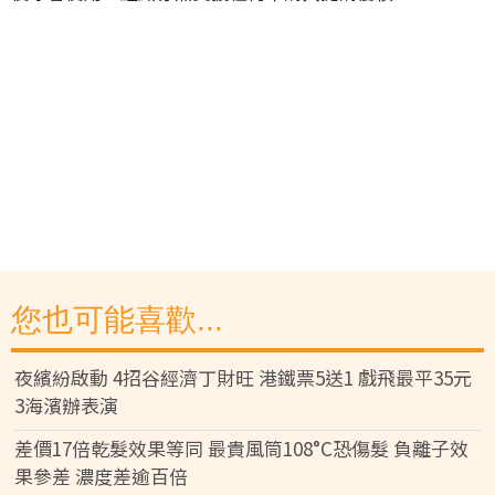
您也可能喜歡...
夜繽紛啟動 4招谷經濟丁財旺 港鐵票5送1 戲飛最平35元
3海濱辦表演
差價17倍乾髮效果等同 最貴風筒108°C恐傷髮 負離子效
果參差 濃度差逾百倍