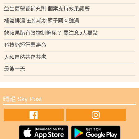
益生菌營養補充劑 個案支持效果顯著
補氣排濕 五指毛桃蓮子圓肉雞湯
飲蘋果醋有效控制糖尿？ 需注意5大要點
科技縮短行業壽命
人和自然共存共處
最後一天
晴報 Sky Post