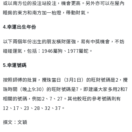
或以南方位的投注站投注，機會更高。另外亦可以在屋內
睡房的東方和南方加一枱燈，帶動財氣。
4.幸運出生年份
以下兩個年份出生的朋友橫財運強，易有中獎機會，不妨
碰碰運氣，包括：1946屬狗、1977屬蛇。
5.幸運號碼
按照師傅的批算，攪珠當日（3月1日）的旺財號碼是2，攪
珠時間（晚上9:30）的旺財號碼是7，即建議大家多用2和7
相關的號碼，例如2、7、27。其他較旺的參考號碼則有
12、17、23、28、32、37。
撰文：文穎