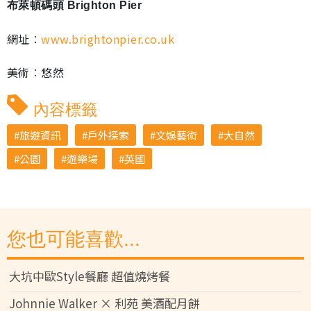
布萊頓碼頭 Brighton Pier
網址︰
www.brightonpier.co.uk
美術︰悠然
內容標籤
旅遊資訊
戶外探索
文娛藝術
大自然
公園
遊樂場
英國
您也可能喜歡...
大坑中歐Style餐廳 超值燒烤餐
Johnnie Walker × 利苑 美酒配月餅