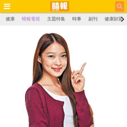
健康
晴報電視
主題特集
時事
副刊
健康財富