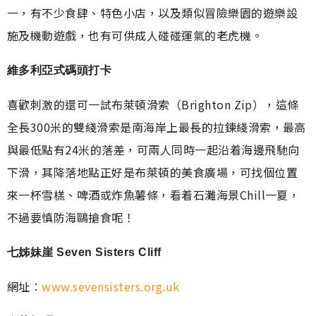
一，有不少食肆、特色小店，以及類似冒險樂園的遊樂設
施及機動遊戲，也有可供成人碰碰運氣的老虎機。
維多利亞式碼頭打卡
喜歡刺激的還可一試布萊頓滑索（Brighton Zip），這條
全長300米的雙綫滑索是南海岸上最長的拉鍊綫滑索，最高
與最低點有24米的落差，可兩人同時一起沿着海邊飛馳向
下滑，其降落地點正好是布萊頓的美食廣場，可找個位置
來一杯雪榚、啤酒或炸魚薯條，看着石灘海景Chill一夏，
不過要慎防海鷗搶食呢！
七姊妹崖 Seven Sisters Cliff
網址︰
www.sevensisters.org.uk