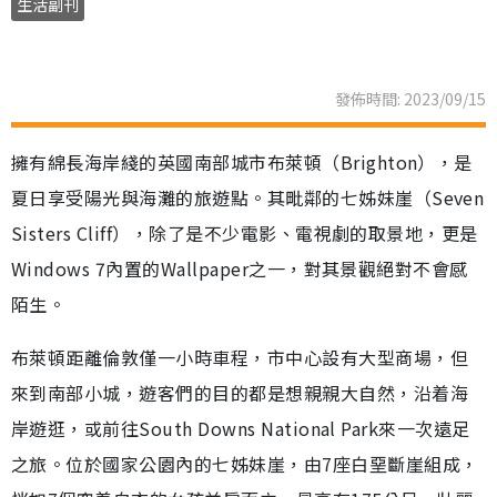
生活副刊
發佈時間: 2023/09/15
擁有綿長海岸綫的英國南部城市布萊頓（Brighton），是
夏日享受陽光與海灘的旅遊點。其毗鄰的七姊妹崖（Seven
Sisters Cliff），除了是不少電影、電視劇的取景地，更是
Windows 7內置的Wallpaper之一，對其景觀絕對不會感
陌生。
布萊頓距離倫敦僅一小時車程，市中心設有大型商場，但
來到南部小城，遊客們的目的都是想親親大自然，沿着海
岸遊逛，或前往South Downs National Park來一次遠足
之旅。位於國家公園內的七姊妹崖，由7座白堊斷崖組成，