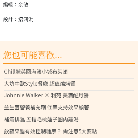
編輯：余敏
設計：招潤洪
您也可能喜歡...
Chill遊英國海濱小城布萊頓
大坑中歐Style餐廳 超值燒烤餐
Johnnie Walker × 利苑 美酒配月餅
益生菌營養補充劑 個案支持效果顯著
補氣排濕 五指毛桃蓮子圓肉雞湯
飲蘋果醋有效控制糖尿？ 需注意5大要點