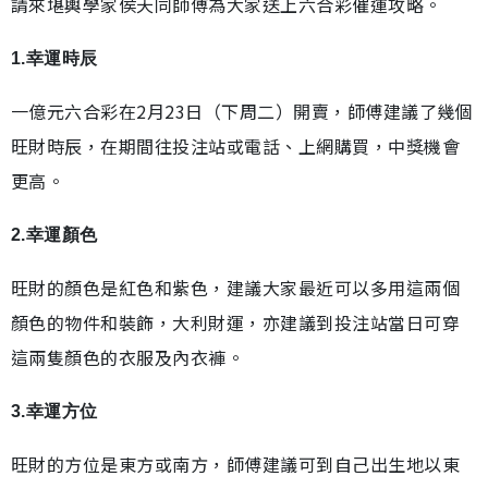
請來堪輿學家侯天同師傅為大家送上六合彩催運攻略。
1.幸運時辰
一億元六合彩在2月23日（下周二）開賣，師傅建議了幾個
旺財時辰，在期間往投注站或電話、上網購買，中獎機會
更高。
2.幸運顏色
旺財的顏色是紅色和紫色，建議大家最近可以多用這兩個
顏色的物件和裝飾，大利財運，亦建議到投注站當日可穿
這兩隻顏色的衣服及內衣褲。
3.幸運方位
旺財的方位是東方或南方，師傅建議可到自己出生地以東