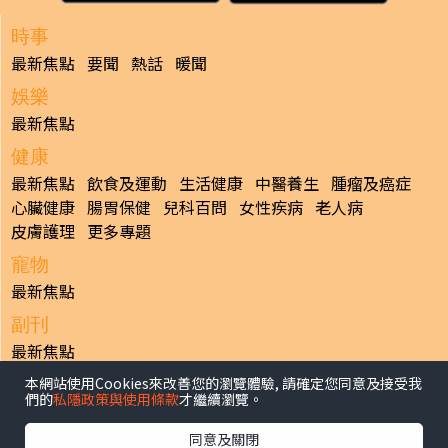
時事
最新焦點
要聞
熱話
暖聞
娛樂
最新焦點
健康
最新焦點
飲食及運動
生活健康
中醫養生
腫瘤及癌症
心臟健康
腸胃保健
兒科百問
女性疾病
老人病
皮膚護理
更多專題
寵物
最新焦點
副刊
最新焦點
本網站使用Cookies來改善您的瀏覽體驗, 請確定您同意及接受我
日報
們的
私隱政策與使用條款
才繼續瀏覽。
揭頁版
港聞
財經/地產
中國/國際
娛樂
Healthy Life
生活副刊
親子/教育
體育
專題/人物
昔日晴報
同意及關閉