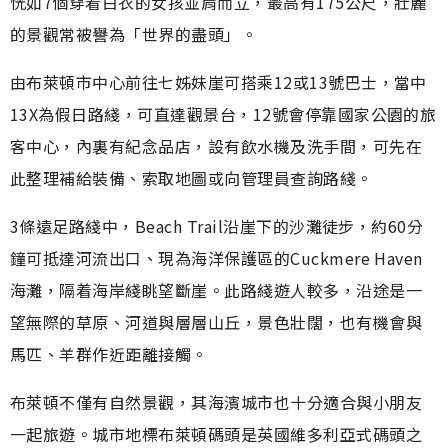
恍如7個穿着白衣的女孩並肩而立，最高有175公尺，壯麗
的景觀常被譽為「世界的盡頭」。
由布萊頓市中心前往七姊妹崖可搭乘12或13號巴士，當中
13X為假日路綫，可直達觀景台，12號會停靠國家公園的旅
客中心，內裏有紀念品店，設有飲水機及洗手間，可先在
此整理補給裝備、索取地圖或向管理員查詢路綫。
3條遠足路綫中，Beach Trail沿崖下的沙灘徒步，約60分
鐘可抵達河流出口、現為海洋保護區的Cuckmere Haven
海灘，隔着海岸綫眺望斷崖。此路綫遊人較多，沿途是一
望無際的草原、河道與層層山丘，景色壯闊，也有機會與
馬匹、羊群作近距離接觸。
布萊頓不僅有自然景觀，其海濱城市也十分適合與小朋友
一起旅遊。城市地標布萊頓碼頭是英國維多利亞式碼頭之