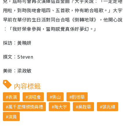
兒，屆時可會再次演繹這首金曲？大宇笑說︰「一定走唔
甩啦，到時我哋會唱四、五首歌，仲有啲合唱歌。」大宇
早前在華仔的生日派對同台合唱《倒轉地球》，他開心說
︰「我好榮幸參與，當時感覺真係好夢幻。」
採訪︰黃曉妍
撰文︰Steven
美術︰梁政敏
內容標籤
表演
演唱會
佛山
劉德華
萬千星輝頒獎典禮
陶大宇
吳啟華
張兆輝
演員