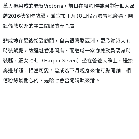
萬人迷碧咸的老婆Victoria，前日在紐約時裝周舉行個人品
牌2016秋冬時裝騷，並宣布下月18日假香港置地廣場，開
設倫敦以外的第二間服裝專門店。
碧咸嫂在騷後接受訪問，自言很喜愛亞洲，更欣賞港人有
時裝觸覺，故選址香港開店。而碧咸一家亦總動員現身時
裝騷，細女哈七（Harper Seven）坐在爸爸大髀上，邊撩
鼻邊睇騷，相當可愛。碧咸嫂下月親身來港打點開舖，相
信粉絲最關心的，是哈七會否隨媽咪來港。