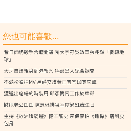
您也可能喜歡...
昔日師奶殺手合體開騷 陶大宇孖吳啟華張兆輝「倒轉地
球」
大牙自爆親身到港報案 呼籲黑人配合調查
不滿扮醜拍MV 呂爵安遭黃正宜岑珈其夾擊
獲邀出席紐約時裝周 邱彥筒寓工作於集郵
撇甩老公囝囝 陳慧琳排舞室度過51歲生日
主持《歐洲鐵騎遊》憶辛酸史 袁偉豪拍《鐵探》瘦到皮
包骨