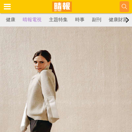
健康
晴報電視
主題特集
時事
副刊
健康財富