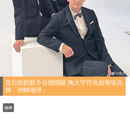
昔日師奶殺手合體開騷 陶大宇孖吳啟華張兆
輝「倒轉地球」
娛樂