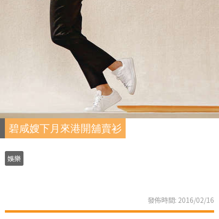
碧咸嫂下月來港開舖賣衫
娛樂
發佈時間: 2016/02/16