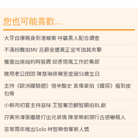
您也可能喜歡...
大牙自爆親身到港報案 呼籲黑人配合調查
不滿扮醜拍MV 呂爵安遭黃正宜岑珈其夾擊
獲邀出席紐約時裝周 邱彥筒寓工作於集郵
撇甩老公囝囝 陳慧琳排舞室度過51歲生日
主持《歐洲鐵騎遊》憶辛酸史 袁偉豪拍《鐵探》瘦到皮
包骨
小鮮肉初嘗主持滋味 王智騫范麒智願拍BL劇
孖黃宗澤張繼聰打出兄弟情 陳家樂剃頭行古惑嚇親人
苦等兩年推出Solo 林智樂恨奪新人獎