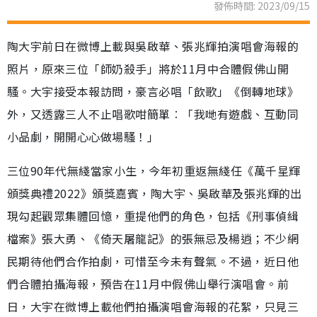
發佈時間: 2023/09/15
陶大宇前日在微博上載與吳啟華、張兆輝拍演唱會海報的
照片，原來三位「師奶殺手」將於11月中合體假佛山開
騷。大宇接受本報訪問，豪言必唱「飲歌」《倒轉地球》
外，又透露三人不止唱歌咁簡單︰「我哋有遊戲、互動同
小品劇，開開心心做場騷！」
三位90年代無綫當家小生，今年初重返無綫任《萬千星輝
頒獎典禮2022》頒獎嘉賓，陶大宇、吳啟華及張兆輝的出
現勾起觀眾集體回憶，重提他們的角色，包括《刑事偵緝
檔案》張大勇、《倚天屠龍記》的張無忌及楊逍；不少網
民期待他們合作拍劇，可惜至今未有聲氣。不過，近日他
們合體拍攝海報，預告在11月中假佛山舉行演唱會。前
日，大宇在微博上載他們拍攝演唱會海報的花絮，只見三