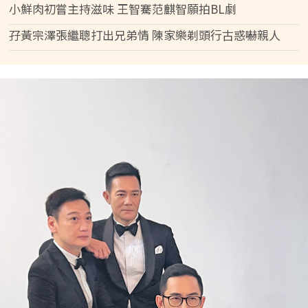
小鮮肉初嘗主持滋味 王智騫范麒智願拍BL劇
孖黃宗澤張繼聰打出兄弟情 陳家樂剃頭行古惑嚇親人