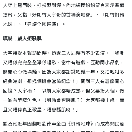
人穿上黑西裝，打扮型到爆。內地網民紛紛留言表示準備
搶飛，又指「好期待大宇哥的首場演唱會」、「期待倒轉
地球」、「建議全國巡演」。
嘆幾十歲人拒騷肌
大宇接受本報訪問時，透露三人屆時有不少表演，「我哋
又唔係完完全全淨係唱歌，當中有遊戲、互動同小品劇，
開開心心做場騷。因為大家都認識咗幾十年，又拍咗咁多
經典港劇，想搵個機會當係紀念！」問到三人有甚麼開心
回憶？大宇稱︰「以前大家都唔成熟，但又要扮大個，做
一啲有型嘅角色。（到時會否騷肌？）大家都幾十歲，而
且又唔係真正歌星，唔會騷肌喇！」
談及他近年因翻唱劉德華金曲《倒轉地球》而成為網民寵