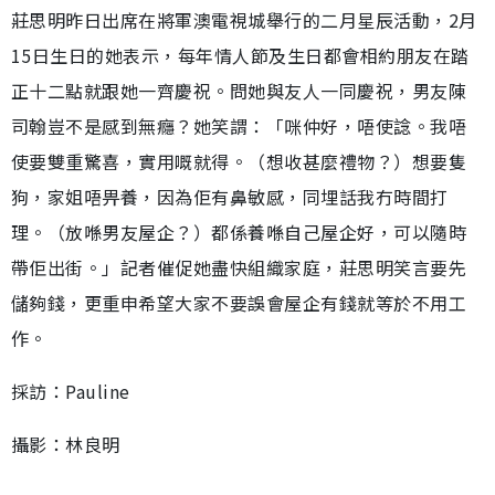
莊思明昨日出席在將軍澳電視城舉行的二月星辰活動，2月
15日生日的她表示，每年情人節及生日都會相約朋友在踏
正十二點就跟她一齊慶祝。問她與友人一同慶祝，男友陳
司翰豈不是感到無癮？她笑謂：「咪仲好，唔使諗。我唔
使要雙重驚喜，實用嘅就得。（想收甚麼禮物？）想要隻
狗，家姐唔畀養，因為佢有鼻敏感，同埋話我冇時間打
理。（放喺男友屋企？）都係養喺自己屋企好，可以隨時
帶佢出街。」記者催促她盡快組織家庭，莊思明笑言要先
儲夠錢，更重申希望大家不要誤會屋企有錢就等於不用工
作。
採訪：Pauline
攝影：林良明