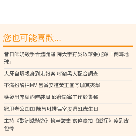
您也可能喜歡...
昔日師奶殺手合體開騷 陶大宇孖吳啟華張兆輝「倒轉地
球」
大牙自爆親身到港報案 呼籲黑人配合調查
不滿扮醜拍MV 呂爵安遭黃正宜岑珈其夾擊
獲邀出席紐約時裝周 邱彥筒寓工作於集郵
撇甩老公囝囝 陳慧琳排舞室度過51歲生日
主持《歐洲鐵騎遊》憶辛酸史 袁偉豪拍《鐵探》瘦到皮
包骨