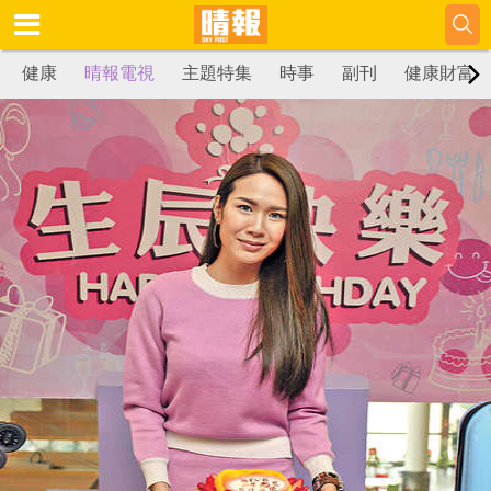
健康
晴報電視
主題特集
時事
副刊
健康財富