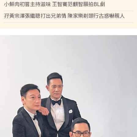
小鮮肉初嘗主持滋味 王智騫范麒智願拍BL劇
孖黃宗澤張繼聰打出兄弟情 陳家樂剃頭行古惑嚇親人