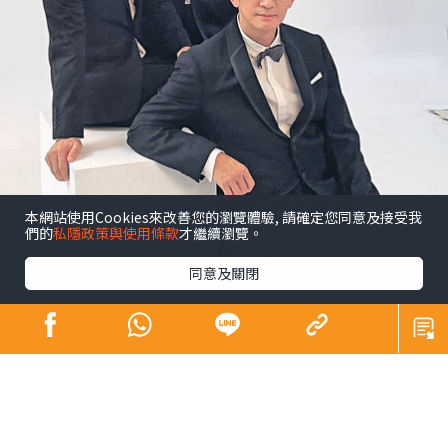
本網站使用Cookies來改善您的瀏覽體驗, 請確定您同意及接受我
們的
私隱政策與使用條款
才繼續瀏覽。
同意及關閉
昔日師奶殺手合體開騷 陶大宇孖吳啟華張兆
輝「倒轉地球」
娛樂