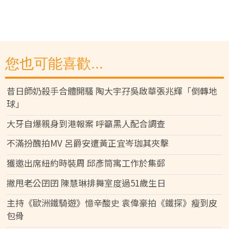
您也可能喜歡...
昔日師奶殺手合體開騷 陶大宇孖吳啟華張兆輝「倒轉地
球」
大牙自爆親身到港報案 呼籲黑人配合調查
不滿扮醜拍MV 呂爵安遭黃正宜岑珈其夾擊
獲邀出席紐約時裝周 邱彥筒寓工作於集郵
撇甩老公囝囝 陳慧琳排舞室度過51歲生日
主持《歐洲鐵騎遊》憶辛酸史 袁偉豪拍《鐵探》瘦到皮
包骨