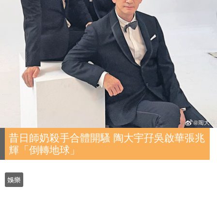
昔日師奶殺手合體開騷 陶大宇孖吳啟華張兆
輝「倒轉地球」
娛樂