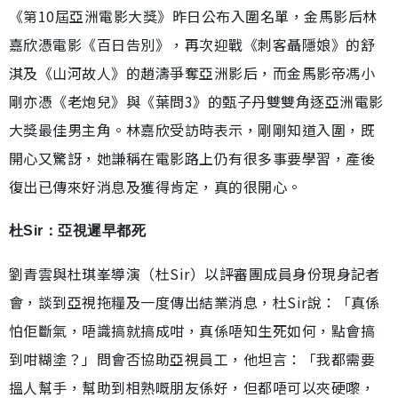
《第10屆亞洲電影大獎》昨日公布入圍名單，金馬影后林
嘉欣憑電影《百日告別》，再次迎戰《刺客聶隱娘》的舒
淇及《山河故人》的趙濤爭奪亞洲影后，而金馬影帝馮小
剛亦憑《老炮兒》與《葉問3》的甄子丹雙雙角逐亞洲電影
大獎最佳男主角。林嘉欣受訪時表示，剛剛知道入圍，既
開心又驚訝，她謙稱在電影路上仍有很多事要學習，產後
復出已傳來好消息及獲得肯定，真的很開心。
杜Sir：亞視遲早都死
劉青雲與杜琪峯導演（杜Sir）以評審團成員身份現身記者
會，談到亞視拖糧及一度傳出結業消息，杜Sir說：「真係
怕佢斷氣，唔識搞就搞成咁，真係唔知生死如何，點會搞
到咁糊塗？」問會否協助亞視員工，他坦言：「我都需要
搵人幫手，幫助到相熟嘅朋友係好，但都唔可以夾硬嚟，