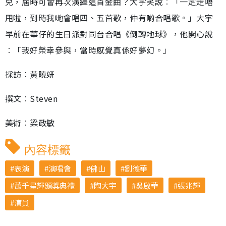
兒，屆時可會再次演繹這首金曲？大宇笑說︰「一定走唔
甩啦，到時我哋會唱四、五首歌，仲有啲合唱歌。」大宇
早前在華仔的生日派對同台合唱《倒轉地球》，他開心說
︰「我好榮幸參與，當時感覺真係好夢幻。」
採訪︰黃曉妍
撰文︰Steven
美術︰梁政敏
內容標籤
表演
演唱會
佛山
劉德華
萬千星輝頒獎典禮
陶大宇
吳啟華
張兆輝
演員