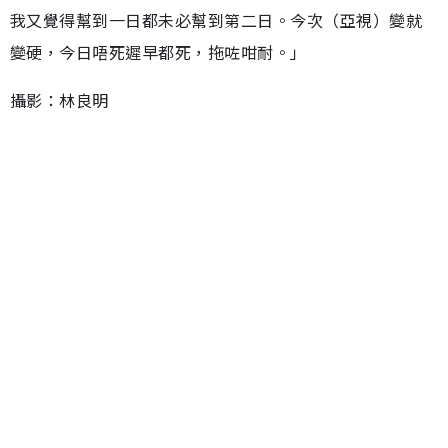
我又覺得幫到一日都未必幫到第二日。今次（亞視）變就
變硬，今日唔死遲早都死，拖咗咁耐。」
攝影：林良明