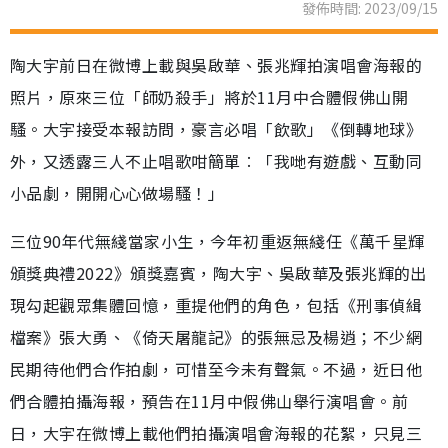
發佈時間: 2023/09/15
陶大宇前日在微博上載與吳啟華、張兆輝拍演唱會海報的
照片，原來三位「師奶殺手」將於11月中合體假佛山開
騷。大宇接受本報訪問，豪言必唱「飲歌」《倒轉地球》
外，又透露三人不止唱歌咁簡單︰「我哋有遊戲、互動同
小品劇，開開心心做場騷！」
三位90年代無綫當家小生，今年初重返無綫任《萬千星輝
頒獎典禮2022》頒獎嘉賓，陶大宇、吳啟華及張兆輝的出
現勾起觀眾集體回憶，重提他們的角色，包括《刑事偵緝
檔案》張大勇、《倚天屠龍記》的張無忌及楊逍；不少網
民期待他們合作拍劇，可惜至今未有聲氣。不過，近日他
們合體拍攝海報，預告在11月中假佛山舉行演唱會。前
日，大宇在微博上載他們拍攝演唱會海報的花絮，只見三