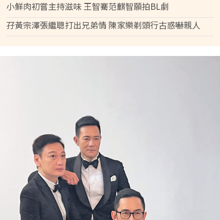
小鮮肉初嘗主持滋味 王智騫范麒智願拍BL劇
孖黃宗澤張繼聰打出兄弟情 陳家樂剃頭行古惑嚇親人