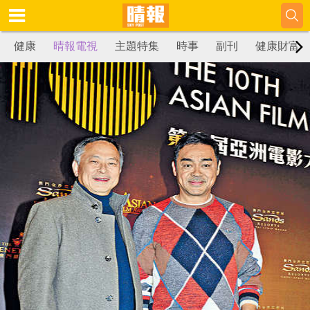
健康
晴報電視
主題特集
時事
副刊
健康財富