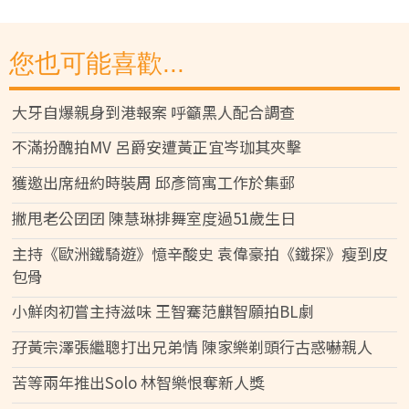
您也可能喜歡...
大牙自爆親身到港報案 呼籲黑人配合調查
不滿扮醜拍MV 呂爵安遭黃正宜岑珈其夾擊
獲邀出席紐約時裝周 邱彥筒寓工作於集郵
撇甩老公囝囝 陳慧琳排舞室度過51歲生日
主持《歐洲鐵騎遊》憶辛酸史 袁偉豪拍《鐵探》瘦到皮
包骨
小鮮肉初嘗主持滋味 王智騫范麒智願拍BL劇
孖黃宗澤張繼聰打出兄弟情 陳家樂剃頭行古惑嚇親人
苦等兩年推出Solo 林智樂恨奪新人獎