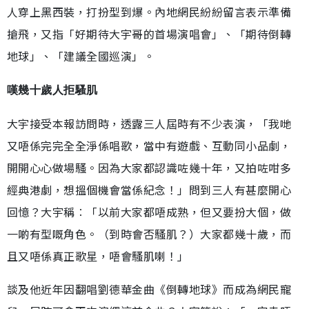
人穿上黑西裝，打扮型到爆。內地網民紛紛留言表示準備
搶飛，又指「好期待大宇哥的首場演唱會」、「期待倒轉
地球」、「建議全國巡演」。
嘆幾十歲人拒騷肌
大宇接受本報訪問時，透露三人屆時有不少表演，「我哋
又唔係完完全全淨係唱歌，當中有遊戲、互動同小品劇，
開開心心做場騷。因為大家都認識咗幾十年，又拍咗咁多
經典港劇，想搵個機會當係紀念！」問到三人有甚麼開心
回憶？大宇稱︰「以前大家都唔成熟，但又要扮大個，做
一啲有型嘅角色。（到時會否騷肌？）大家都幾十歲，而
且又唔係真正歌星，唔會騷肌喇！」
談及他近年因翻唱劉德華金曲《倒轉地球》而成為網民寵