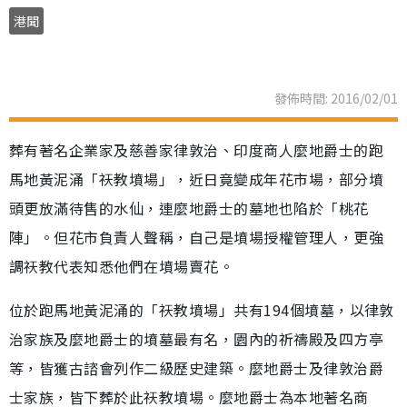
港聞
發佈時間: 2016/02/01
葬有著名企業家及慈善家律敦治、印度商人麼地爵士的跑
馬地黃泥涌「祆教墳場」，近日竟變成年花市場，部分墳
頭更放滿待售的水仙，連麼地爵士的墓地也陷於「桃花
陣」。但花市負責人聲稱，自己是墳場授權管理人，更強
調祆教代表知悉他們在墳場賣花。
位於跑馬地黃泥涌的「祆教墳場」共有194個墳墓，以律敦
治家族及麼地爵士的墳墓最有名，園內的祈禱殿及四方亭
等，皆獲古諮會列作二級歷史建築。麼地爵士及律敦治爵
士家族，皆下葬於此祆教墳場。麼地爵士為本地著名商