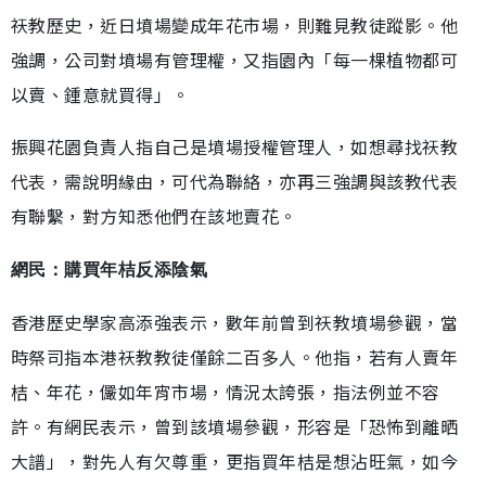
祆教歷史，近日墳場變成年花市場，則難見教徒蹤影。他
強調，公司對墳場有管理權，又指園內「每一棵植物都可
以賣、鍾意就買得」。
振興花園負責人指自己是墳場授權管理人，如想尋找祆教
代表，需說明緣由，可代為聯絡，亦再三強調與該教代表
有聯繫，對方知悉他們在該地賣花。
網民：購買年桔反添陰氣
香港歷史學家高添強表示，數年前曾到祆教墳場參觀，當
時祭司指本港祆教教徒僅餘二百多人。他指，若有人賣年
桔、年花，儼如年宵市場，情況太誇張，指法例並不容
許。有網民表示，曾到該墳場參觀，形容是「恐怖到離晒
大譜」，對先人有欠尊重，更指買年桔是想沾旺氣，如今