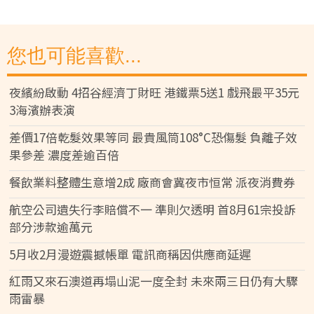
您也可能喜歡...
夜繽紛啟動 4招谷經濟丁財旺 港鐵票5送1 戲飛最平35元
3海濱辦表演
差價17倍乾髮效果等同 最貴風筒108°C恐傷髮 負離子效
果參差 濃度差逾百倍
餐飲業料整體生意增2成 廠商會冀夜市恒常 派夜消費券
航空公司遺失行李賠償不一 準則欠透明 首8月61宗投訴
部分涉款逾萬元
5月收2月漫遊震撼帳單 電訊商稱因供應商延遲
紅雨又來石澳道再塌山泥一度全封 未來兩三日仍有大驟
雨雷暴