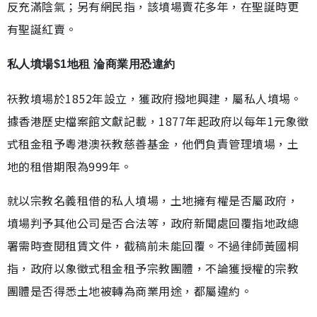
反充滿陰氣；另有網民指，該墳場賣花多年，在聖誕時更
有聖誕紅賣。
私人墳場$1地租 淪商業用恐違約
祆教墳場於1852年設立，獲政府撥地興建，屬私人墳埸。
據香港歷史檔案館文獻記載，1877年起政府以每年1元象徵
式租金租予粵港澳祆教慈善基金，他們負責管理墳場，土
地的租借期限為999年。
就以宗教名義租借的私人墳場，土地擁有權是否屬政府，
墳場判予其他公司是否合法等，政府新聞處回覆指地政總
署需時查閱租賃文件，截稿前未能回覆。不過律師黃國桐
指，政府以象徵式租金租予宗教團體，不論獲授權的宗教
團體是否得悉土地被轉為商業用途，都屬違約。