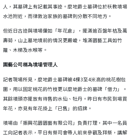
人，其墓碑上有記載其事迹。麼地爵士墓碑位於祆教墳場
水池附近，而律敦治家族的墓碑則分散不同地方。
但近日古迹與墳場儼如「年花倉」，擺滿逾百盤年桔及萬
壽菊，山上墓地墳前的情況更嚴峻，堆滿園藝工具如竹
籮、木梯及水喉等。
園藝公司稱為墳場管理人
記者現場所見，麼地爵士墓碑被4棵3至4米高的桃花樹包
圍，用以固定桃花的竹枝更以麼地爵士的墓碑「借力」。
其餘墳頭亦擺放有待售的水仙、牡丹。昨日有市民到場買
年花，亦見有年花掛上「已售」的招牌。
墳場由「振興花園園藝有限公司」負責打理，其中一名員
工向記者表示，平日有祭司會帶人前來參觀及拜祭，講解