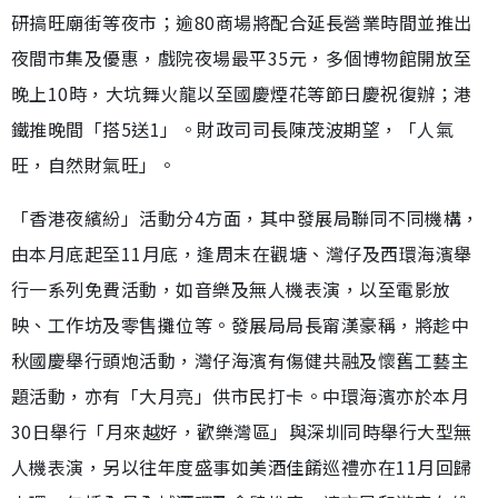
研搞旺廟街等夜市；逾80商場將配合延長營業時間並推出
夜間市集及優惠，戲院夜場最平35元，多個博物館開放至
晚上10時，大坑舞火龍以至國慶煙花等節日慶祝復辦；港
鐵推晚間「搭5送1」。財政司司長陳茂波期望，「人氣
旺，自然財氣旺」。
「香港夜繽紛」活動分4方面，其中發展局聯同不同機構，
由本月底起至11月底，逢周末在觀塘、灣仔及西環海濱舉
行一系列免費活動，如音樂及無人機表演，以至電影放
映、工作坊及零售攤位等。發展局局長甯漢豪稱，將趁中
秋國慶舉行頭炮活動，灣仔海濱有傷健共融及懷舊工藝主
題活動，亦有「大月亮」供市民打卡。中環海濱亦於本月
30日舉行「月來越好，歡樂灣區」與深圳同時舉行大型無
人機表演，另以往年度盛事如美酒佳餚巡禮亦在11月回歸