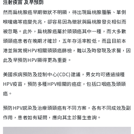
注射疫苗 及早預防
然而扁桃腺癌早期徵狀不明顯，待出現扁桃腺腫脹、單側
喉嚨痛等癌變先兆，卻容易因為徵狀與扁桃腺發炎相似而
被忽略。此外，扁桃腺癌屬於頭頸癌其中一種，而大多數
頭頸癌患者在晚期才確診，五年存活率較低，而且目前本
港並無常規HPV相關頭頸癌篩檢，難以及時發現及求醫，因
此及早預防HPV顯得更為重要。
美國疾病預防及控制中心(CDC)建議，男女均可通過接種
HPV疫苗，預防多種HPV相關的癌症，包括口咽癌及頭頸
癌。
預防HPV感染及治療頭頸癌有不同方案，各有不同成效及副
作用，患者如有疑問，應向其主診醫生查詢。