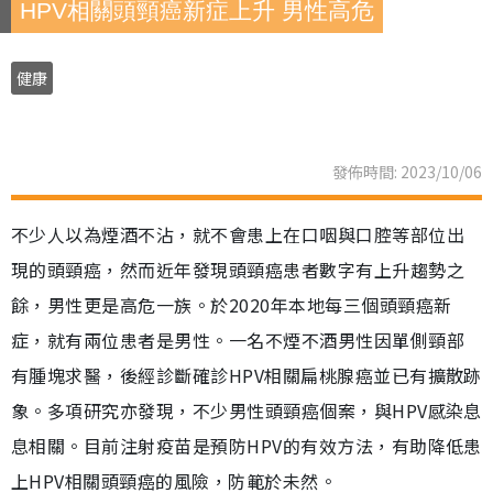
HPV相關頭頸癌新症上升 男性高危
健康
發佈時間: 2023/10/06
不少人以為煙酒不沾，就不會患上在口咽與口腔等部位出
現的頭頸癌，然而近年發現頭頸癌患者數字有上升趨勢之
餘，男性更是高危一族。於2020年本地每三個頭頸癌新
症，就有兩位患者是男性。一名不煙不酒男性因單側頸部
有腫塊求醫，後經診斷確診HPV相關扁桃腺癌並已有擴散跡
象。多項研究亦發現，不少男性頭頸癌個案，與HPV感染息
息相關。目前注射疫苗是預防HPV的有效方法，有助降低患
上HPV相關頭頸癌的風險，防範於未然。