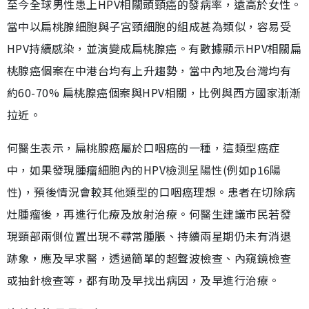
至今全球男性患上HPV相關頭頸癌的發病率，遠高於女性。
當中以扁桃腺細胞與子宮頸細胞的組成甚為類似，容易受
HPV持續感染，並演變成扁桃腺癌。有數據顯示HPV相關扁
桃腺癌個案在中港台均有上升趨勢，當中內地及台灣均有
約60-70% 扁桃腺癌個案與HPV相關，比例與西方國家漸漸
拉近。
何醫生表示，扁桃腺癌屬於口咽癌的一種，這類型癌症
中，如果發現腫瘤細胞內的HPV檢測呈陽性(例如p16陽
性)，預後情況會較其他類型的口咽癌理想。患者在切除病
灶腫瘤後，再進行化療及放射治療。何醫生建議市民若發
現頸部兩側位置出現不尋常腫脹、持續兩星期仍未有消退
跡象，應及早求醫，透過簡單的超聲波檢查、內窺鏡檢查
或抽針檢查等，都有助及早找出病因，及早進行治療。