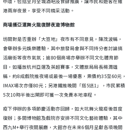
中環，包括全月全城酒吧及食肆推廣，讓市民和遊客在維
港兩岸夜景，享受不同精采活動。
商場播亞運舞火龍復辦夜遊博物館
坊間對是否重辦「大笪地」夜市有不同意見，陳茂波稱，
會舉辦多元娛樂體驗，其中旅發局會與不同持分者討論搞
活廟街等夜市氣氛；逾80個商場亦舉辦不同文化體育節
目，如播放杭州亞運及英超賽事，文體旅局局長楊潤雄
稱，約8成戲院推夜場或最後一場優惠，票價約35至60元，
IMAX場次亦僅80元；另港鐵推晚間「搭5送1」，市民累積
5次10時半後出閘即可獲一次免費本地車程。
疫下停辦的多項節慶活動亦回歸，如大坑舞火龍疫後首度
復辦；多間博物館及戲院亦安排不同文化藝術體驗，其中
西九M+舉行夜間展廳，大館亦在未來6個月呈獻各項晚間