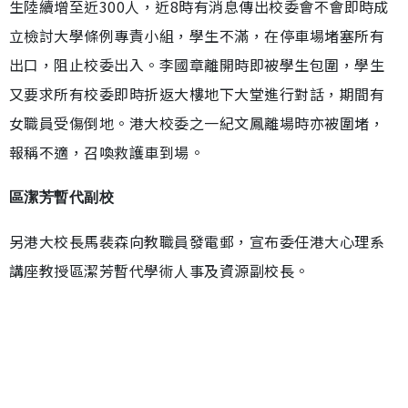
生陸續增至近300人，近8時有消息傳出校委會不會即時成
立檢討大學條例專責小組，學生不滿，在停車場堵塞所有
出口，阻止校委出入。李國章離開時即被學生包圍，學生
又要求所有校委即時折返大樓地下大堂進行對話，期間有
女職員受傷倒地。港大校委之一紀文鳳離場時亦被圍堵，
報稱不適，召喚救護車到場。
區潔芳暫代副校
另港大校長馬裴森向教職員發電郵，宣布委任港大心理系
講座教授區潔芳暫代學術人事及資源副校長。