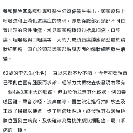
養和醫院耳鼻喉科專科醫生何頌偉醫生指出，頭頸癌是上
呼吸道和上消化道癌症的統稱，即是從臉部到頸部不同位
置出現的惡性腫瘤，常見頭頸癌種類包括鼻咽癌、口腔
癌、咽喉癌與口咽癌等。大約九成頭頸癌腫瘤類型屬於鱗
狀細胞癌，源自於頭部與頸部黏膜表面的鱗狀細胞發生病
變。
62歲的李先生(化名) 一直以來都不煙不酒 ，今年初發現自
己頸側位置有腫脹而求診，經磁力共振檢查後發現右頸有
一個4乘3厘米大的腫瘤，但由於他並無其他徵狀，例如吞
嚥困難、聲音沙啞、流鼻血等，醫生決定進行抽針檢查及
正電子掃描以便進一步了解病灶源頭，終發現其右邊扁桃
腺位置發生病變，及後確診為扁桃腺鱗狀細胞癌，屬口咽
癌的一種。