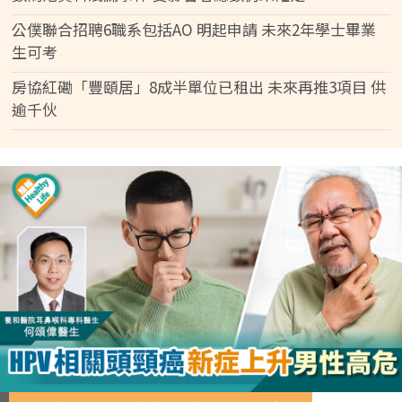
公僕聯合招聘6職系包括AO 明起申請 未來2年學士畢業
生可考
房協紅磡「豐頤居」8成半單位已租出 未來再推3項目 供
逾千伙