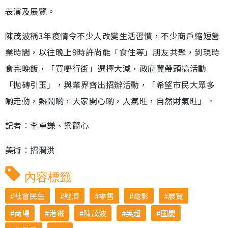
表演及展覽。
陳茂波稱3年疫情令不少人改變生活習慣，不少商戶縮短營
業時間，以往晚上9時許尚能「食住等」朋友共聚，到現時
食完晚飯，「買嘢行街」選擇大減，政府冀帶頭搞活動
「拋磚引玉」，與業界齊出招辦活動，「希望市民大眾多
啲走動，熱鬧啲，大家開心啲，人氣旺，自然財氣旺」。
記者︰李卓謙、梁薾心
美術：招潤洪
內容標籤
社會民生
經濟
零售
電影
展覽
商場
港鐵
陳茂波
英超
國慶