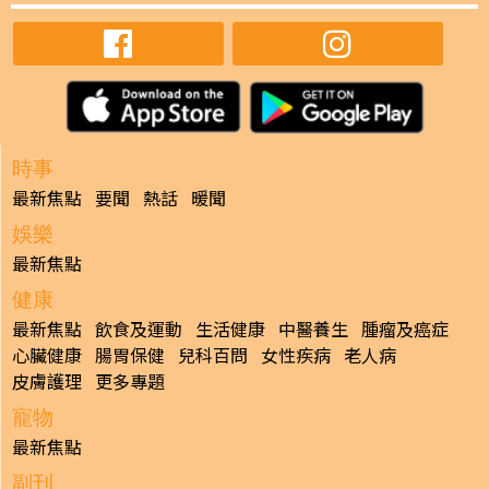
時事
最新焦點
要聞
熱話
暖聞
娛樂
最新焦點
健康
最新焦點
飲食及運動
生活健康
中醫養生
腫瘤及癌症
心臟健康
腸胃保健
兒科百問
女性疾病
老人病
皮膚護理
更多專題
寵物
最新焦點
副刊