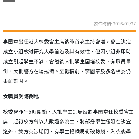
發佈時間: 2016/01/27
李國章出任港大校委會主席後昨首次主持會議，會上決定
成立小組檢討研究大學管治及其有效性，但因小組非即時
成立引起學生不滿，會議後大批學生圍堵校委、有職員暈
倒，大批警方在場戒備。至截稿前，李國章及多名校委仍
未能離開。
女職員受傷倒地
校委會昨午5時開始，大批學生到場反對李國章任校委會主
席。起初校方曾以人數過多為由，將部分學生攔阻在沙宣
道外，雙方交涉期間，有學生搖鐵馬衝破防綫。入夜後學