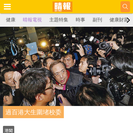
健康
晴報電視
主題特集
時事
副刊
健康財富
過百港大生圍堵校委
港聞