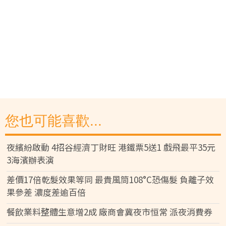
您也可能喜歡...
夜繽紛啟動 4招谷經濟丁財旺 港鐵票5送1 戲飛最平35元
3海濱辦表演
差價17倍乾髮效果等同 最貴風筒108°C恐傷髮 負離子效
果參差 濃度差逾百倍
餐飲業料整體生意增2成 廠商會冀夜市恒常 派夜消費券