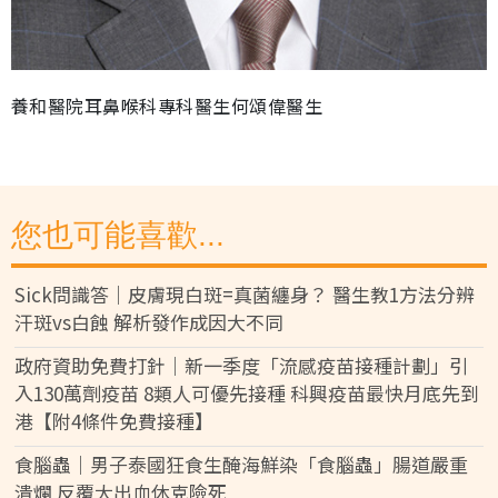
養和醫院耳鼻喉科專科醫生何頌偉醫生
您也可能喜歡...
Sick問識答｜皮膚現白斑=真菌纏身？ 醫生教1方法分辨
汗斑vs白蝕 解析發作成因大不同
政府資助免費打針｜新一季度「流感疫苗接種計劃」引
入130萬劑疫苗 8類人可優先接種 科興疫苗最快月底先到
港【附4條件免費接種】
食腦蟲｜男子泰國狂食生醃海鮮染「食腦蟲」腸道嚴重
潰爛 反覆大出血休克險死