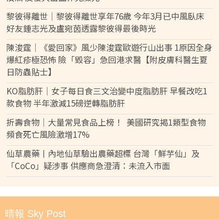
黎彼得離世｜黎彼得離世享年76歲 今年3月已中風臥床
好友鍾志光及盧宛茵透露黎彼得最後時光
陳浚霆｜《愛回家》風少陳浚霆歐遊行山出事 1原因全身
爆紅疹極恐怖 險「毀容」急回港求醫【附皮膚科醫生夏
日防蟲貼士】
KO脂肪肝｜女子每日食三文治變中度脂肪肝 早餐改吃1
款食物 半年激減15磅逆轉脂肪肝
折壽食物｜大量常見食品上榜！ 美國研究揭1類型食物
頻食死亡風險激增17%
仙草農藥丨內地仙草驗出農藥超標 台灣「鮮芋仙」及
「CoCo」疑涉事 供應商急澄清：未流入市面
晴報 Sky Post