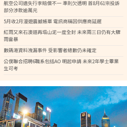
航空公司遺失行李賠償不一 準則欠透明 首8月61宗投訴
部分涉款逾萬元
5月收2月漫遊震撼帳單 電訊商稱因供應商延遲
紅雨又來石澳道再塌山泥一度全封 未來兩三日仍有大驟
雨雷暴
數碼港資料洩漏事件 受影響者總數仍未確定
公僕聯合招聘6職系包括AO 明起申請 未來2年學士畢業
生可考