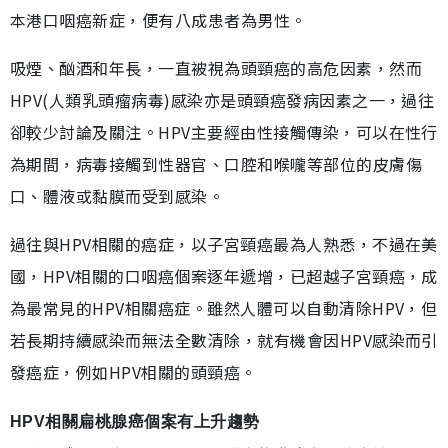
本港口咽癌新症，便有八成患者為男性。
吸煙、酗酒和年長，一直被視為頭頸癌的高危因素，然而
HPV(人類乳頭瘤病毒)感染亦是頭頸癌發病因素之一，過往
卻較少討論及關注。HPV主要經由性接觸傳染，可以在性行
為期間，病毒接觸到性器官、口腔和喉嚨等部位的皮膚傷
口、體液或黏膜而受到感染。
過往與HPV相關的癌症，以子宮頸癌最為人熟悉，不過在美
國，HPV相關的口咽癌個案逐年遞增，已超越子宮頸癌，成
為最常見的HPV相關癌症。雖然人體可以自動清除HPV，但
若長期持續感染而無法全數清除，就有機會因HPV感染而引
發癌症，例如HPV相關的頭頸癌。
HPV相關扁桃腺癌個案有上升趨勢