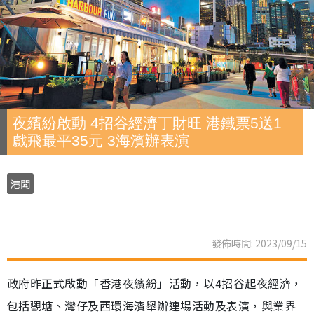
夜繽紛啟動 4招谷經濟丁財旺 港鐵票5送1
戲飛最平35元 3海濱辦表演
港聞
發佈時間: 2023/09/15
政府昨正式啟動「香港夜繽紛」活動，以4招谷起夜經濟，
包括觀塘、灣仔及西環海濱舉辦連場活動及表演，與業界