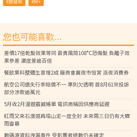
旅發局
M+
您也可能喜歡...
差價17倍乾髮效果等同 最貴風筒108°C恐傷髮 負離子效
果參差 濃度差逾百倍
餐飲業料整體生意增2成 廠商會冀夜市恒常 派夜消費券
航空公司遺失行李賠償不一 準則欠透明 首8月61宗投訴
部分涉款逾萬元
5月收2月漫遊震撼帳單 電訊商稱因供應商延遲
紅雨又來石澳道再塌山泥一度全封 未來兩三日仍有大驟
雨雷暴
數碼港資料洩漏事件 受影響者總數仍未確定