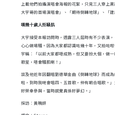
上載他們拍攝演唱會海報的花絮，只見三人穿上黑
大宇哥的首場演唱會」、「期待倒轉地球」、「建
嘆幾十歲人拒騷肌
大宇接受本報訪問時，透露三人屆時有不少表演，
心心做場騷。因為大家都認識咗幾十年，又拍咗咁
宇稱︰「以前大家都唔成熟，但又要扮大個，做一
歌星，唔會騷肌喇！」
談及他近年因翻唱劉德華金曲《倒轉地球》而成為
啦，到時我哋會唱四、五首歌，仲有啲合唱歌。」
好榮幸參與，當時感覺真係好夢幻。」
採訪︰黃曉妍