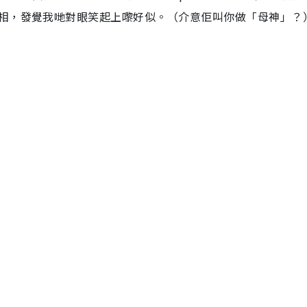
相，發覺我哋對眼笑起上嚟好似。（介意佢叫你做「母神」？