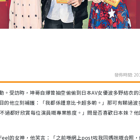
發佈時間: 201
動。受訪時，坤哥自爆曾抽空偷偷到日本AV女優波多野結衣的
目的他立刻補鑊：「我都係鍾意比卡超多啲。」那可有睇過波
，不過都好欣賞每位演員嘅專業態度。」問是否喜歡日本妹？他
eel的女神，他笑言：「之前喺網上post咗我同媽咪嘅合照