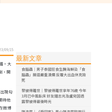
3/09/15
最新文章
騷。大
食腦蟲｜男子泰國狂食生醃海鮮染「食
劇，開
腦蟲」腸道嚴重潰爛 反覆大出血休克險
死
黎彼得離世｜黎彼得離世享年76歲 今年
的出現勾
3月已中風臥床 好友鍾志光及盧宛茵透
期待他
露黎彼得最後時光
在微博
陳浚霆｜《愛回家》風少陳浚霆歐遊行