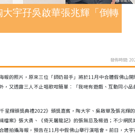
陶大宇孖吳啟華張兆輝「倒轉
發佈時間: 202
海報的照片，原來三位「師奶殺手」將於11月中合體假佛山開
外，又透露三人不止唱歌咁簡單︰「我哋有遊戲、互動同小品
千星輝頒獎典禮2022》頒獎嘉賓，陶大宇、吳啟華及張兆輝
緝檔案》張大勇、《倚天屠龍記》的張無忌及楊逍；不少網民
合體拍攝海報，預告在11月中假佛山舉行演唱會。前日，大宇