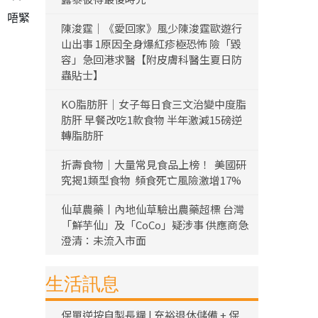
）唔緊
陳浚霆｜《愛回家》風少陳浚霆歐遊行
山出事 1原因全身爆紅疹極恐怖 險「毀
容」急回港求醫【附皮膚科醫生夏日防
蟲貼士】
KO脂肪肝｜女子每日食三文治變中度脂
肪肝 早餐改吃1款食物 半年激減15磅逆
轉脂肪肝
折壽食物｜大量常見食品上榜！ 美國研
究揭1類型食物 頻食死亡風險激增17%
仙草農藥丨內地仙草驗出農藥超標 台灣
「鮮芋仙」及「CoCo」疑涉事 供應商急
澄清：未流入市面
生活訊息
保單逆按自製長糧 | 充裕退休儲備 + 保