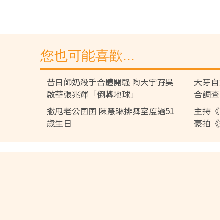
您也可能喜歡...
昔日師奶殺手合體開騷 陶大宇孖吳
大牙自
啟華張兆輝「倒轉地球」
合調查
撇甩老公囝囝 陳慧琳排舞室度過51
主持《
歲生日
豪拍《