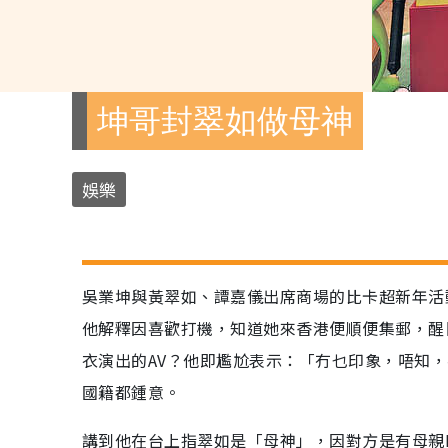
坤哥封翠如做母神
娛樂
吳業坤與黃翠如、譚嘉儀出席商場的比卡超新年活
他解釋因喜歡打機，知道她來香港便順便集郵，醒
衣演出的AV？他即尷尬表示：「冇乜印象，唔知
國籍都鍾意。
講到他在台上指翠如是「母神」，因對方是有母親F