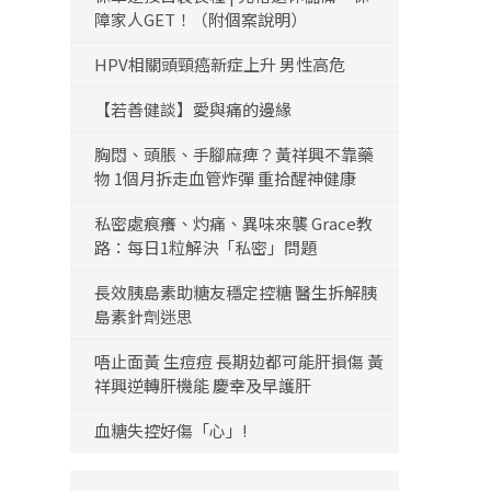
障家人GET！（附個案說明）
HPV相關頭頸癌新症上升 男性高危
【若善健談】愛與痛的邊緣
胸悶、頭脹、手腳麻痺？黃祥興不靠藥
物 1個月拆走血管炸彈 重拾醒神健康
私密處痕癢、灼痛、異味來襲 Grace教
路：每日1粒解決「私密」問題
長效胰島素助糖友穩定控糖 醫生拆解胰
島素針劑迷思
唔止面黃 生痘痘 長期攰都可能肝損傷 黃
祥興逆轉肝機能 慶幸及早護肝
血糖失控好傷「心」!