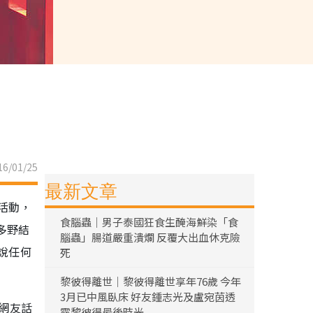
6/01/25
最新文章
活動，
食腦蟲｜男子泰國狂食生醃海鮮染「食
多野結
腦蟲」腸道嚴重潰爛 反覆大出血休克險
說任何
死
黎彼得離世｜黎彼得離世享年76歲 今年
3月已中風臥床 好友鍾志光及盧宛茵透
，網友話
露黎彼得最後時光