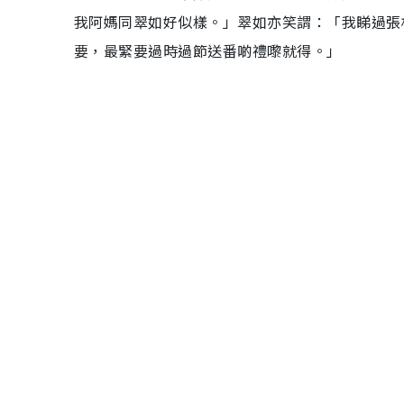
我阿媽同翠如好似樣。」翠如亦笑謂：「我睇過張
要，最緊要過時過節送番啲禮嚟就得。」