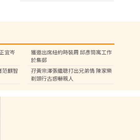
黃正宜岑
獲邀出席紐約時裝周 邱彥筒寓工作
於集郵
騫范麒智
孖黃宗澤張繼聰打出兄弟情 陳家樂
剃頭行古惑嚇親人