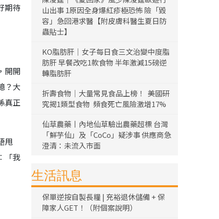
好期待
山出事 1原因全身爆紅疹極恐怖 險「毀
容」急回港求醫【附皮膚科醫生夏日防
蟲貼士】
KO脂肪肝｜女子每日食三文治變中度脂
肪肝 早餐改吃1款食物 半年激減15磅逆
，開開
轉脂肪肝
憶？大
折壽食物｜大量常見食品上榜！ 美國研
係真正
究揭1類型食物 頻食死亡風險激增17%
仙草農藥丨內地仙草驗出農藥超標 台灣
「鮮芋仙」及「CoCo」疑涉事 供應商急
唔甩
澄清：未流入市面
︰「我
生活訊息
保單逆按自製長糧 | 充裕退休儲備 + 保
障家人GET！（附個案說明）