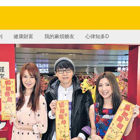
刊
健康財富
我的麻煩糖友
心律知多D