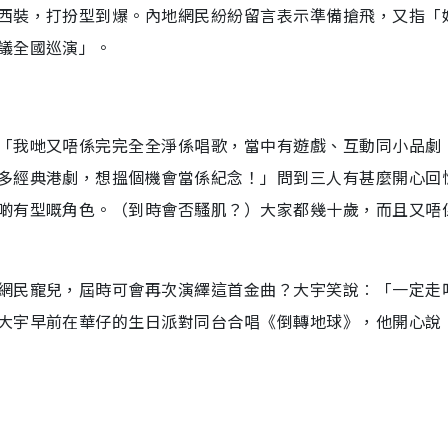
西裝，打扮型到爆。內地網民紛紛留言表示準備搶飛，又指「
議全國巡演」。
「我哋又唔係完完全全淨係唱歌，當中有遊戲、互動同小品劇
多經典港劇，想搵個機會當係紀念！」問到三人有甚麼開心回
啲有型嘅角色。（到時會否騷肌？）大家都幾十歲，而且又唔
網民寵兒，屆時可會再次演繹這首金曲？大宇笑說︰「一定走
大宇早前在華仔的生日派對同台合唱《倒轉地球》，他開心說