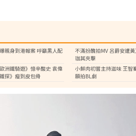
爆親身到港報案 呼籲黑人配
不滿扮醜拍MV 呂爵安遭
珈其夾擊
歐洲鐵騎遊》憶辛酸史 袁偉
小鮮肉初嘗主持滋味 王智
鐵探》瘦到皮包骨
願拍BL劇