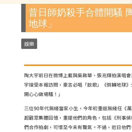
昔日師奶殺手合體開騷 
地球」
娛樂
陶大宇前日在微博上載與吳啟華、張兆輝拍演唱會
宇接受本報訪問，豪言必唱「飲歌」《倒轉地球》
開心心做場騷！」
三位90年代無綫當家小生，今年初重返無綫任《萬
起觀眾集體回憶，重提他們的角色，包括《刑事偵
們合作拍劇，可惜至今未有聲氣。不過，近日他們