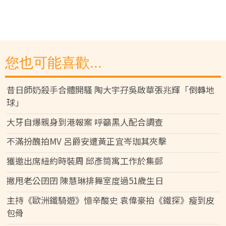
您也可能喜歡...
昔日師奶殺手合體開騷 陶大宇孖吳啟華張兆輝「倒轉地
球」
大牙自爆親身到港報案 呼籲黑人配合調查
不滿扮醜拍MV 呂爵安遭黃正宜岑珈其夾擊
獲邀出席紐約時裝周 邱彥筒寓工作於集郵
撇甩老公囝囝 陳慧琳排舞室度過51歲生日
主持《歐洲鐵騎遊》憶辛酸史 袁偉豪拍《鐵探》瘦到皮
包骨