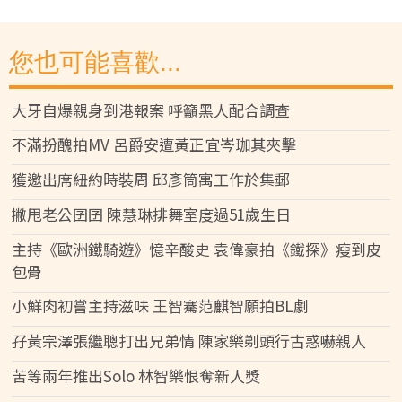
您也可能喜歡...
大牙自爆親身到港報案 呼籲黑人配合調查
不滿扮醜拍MV 呂爵安遭黃正宜岑珈其夾擊
獲邀出席紐約時裝周 邱彥筒寓工作於集郵
撇甩老公囝囝 陳慧琳排舞室度過51歲生日
主持《歐洲鐵騎遊》憶辛酸史 袁偉豪拍《鐵探》瘦到皮
包骨
小鮮肉初嘗主持滋味 王智騫范麒智願拍BL劇
孖黃宗澤張繼聰打出兄弟情 陳家樂剃頭行古惑嚇親人
苦等兩年推出Solo 林智樂恨奪新人獎