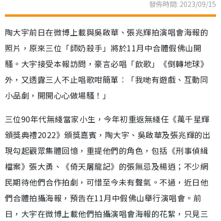
發佈時間: 2023/09/15
陶大宇前日在微博上載與吳啟華、張兆輝拍演唱會海報的
照片，原來三位「師奶殺手」將於11月中合體假佛山開
騷。大宇接受本報訪問，豪言必唱「飲歌」《倒轉地球》
外，又透露三人不止唱歌咁簡單︰「我哋有遊戲、互動同
小品劇，開開心心做場騷！」
三位90年代無綫當家小生，今年初重返無綫任《萬千星輝
頒獎典禮2022》頒獎嘉賓，陶大宇、吳啟華及張兆輝的出
現勾起觀眾集體回憶，重提他們的角色，包括《刑事偵緝
檔案》張大勇、《倚天屠龍記》的張無忌及楊逍；不少網
民期待他們合作拍劇，可惜至今未有聲氣。不過，近日他
們合體拍攝海報，預告在11月中假佛山舉行演唱會。前
日，大宇在微博上載他們拍攝演唱會海報的花絮，只見三