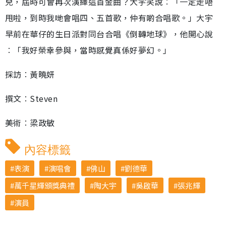
兒，屆時可會再次演繹這首金曲？大宇笑說︰「一定走唔
甩啦，到時我哋會唱四、五首歌，仲有啲合唱歌。」大宇
早前在華仔的生日派對同台合唱《倒轉地球》，他開心說
︰「我好榮幸參與，當時感覺真係好夢幻。」
採訪︰黃曉妍
撰文︰Steven
美術︰梁政敏
內容標籤
表演
演唱會
佛山
劉德華
萬千星輝頒獎典禮
陶大宇
吳啟華
張兆輝
演員