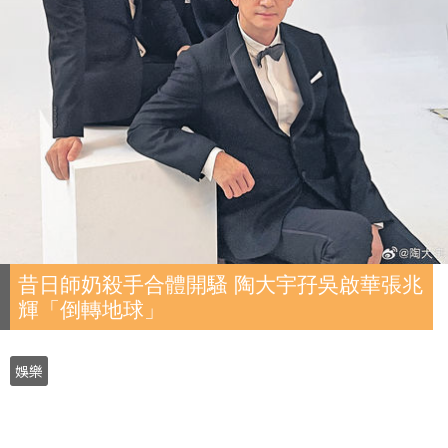
昔日師奶殺手合體開騷 陶大宇孖吳啟華張兆
輝「倒轉地球」
娛樂