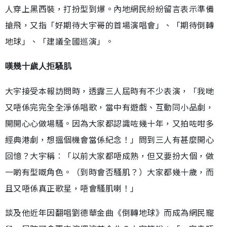
人穿上黑西裝，打扮型到爆。內地網民紛紛留言表示準備
搶飛，又指「好期待大宇哥的首場演唱會」、「期待倒轉
地球」、「建議全國巡演」。
嘆幾十歲人拒騷肌
大宇接受本報訪問時，透露三人屆時有不少表演，「我哋
又唔係完完全全淨係唱歌，當中有遊戲、互動同小品劇，
開開心心做場騷。因為大家都認識咗幾十年，又拍咗咁多
經典港劇，想搵個機會當係紀念！」問到三人有甚麼開心
回憶？大宇稱︰「以前大家都唔成熟，但又要扮大個，做
一啲有型嘅角色。（到時會否騷肌？）大家都幾十歲，而
且又唔係真正歌星，唔會騷肌喇！」
談及他近年因翻唱劉德華金曲《倒轉地球》而成為網民寵