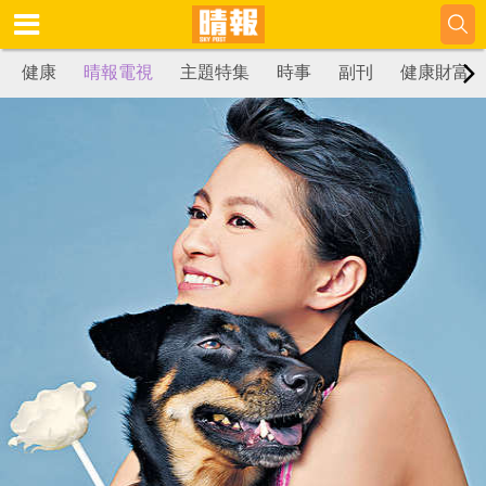
健康
晴報電視
主題特集
時事
副刊
健康財富