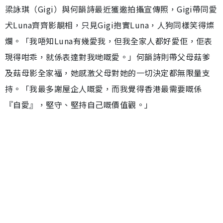
梁詠琪（Gigi）與何韻詩最近獲邀拍攝宣傳照，Gigi帶同愛
犬Luna齊齊影靚相，只見Gigi抱實Luna，人狗同樣笑得燦
爛。「我唔知Luna有幾愛我，但我全家人都好愛佢，佢表
現得咁乖，就係表達對我哋嘅愛。」何韻詩則帶父母菇爹
及菇母影全家福，她感激父母對她的一切決定都無限量支
持。「我最多謝屋企人嘅愛，而我覺得香港最需要嘅係
『自愛』，堅守、堅持自己嘅價值觀。」