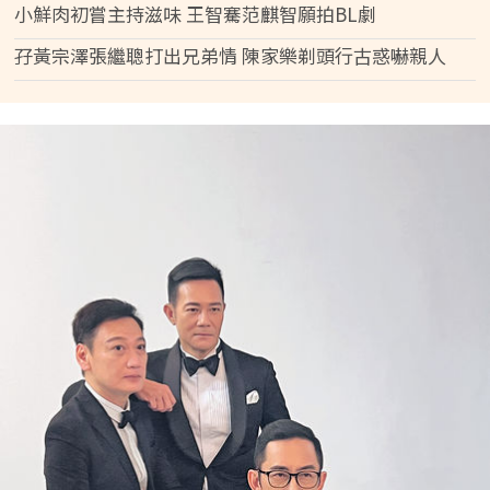
小鮮肉初嘗主持滋味 王智騫范麒智願拍BL劇
孖黃宗澤張繼聰打出兄弟情 陳家樂剃頭行古惑嚇親人