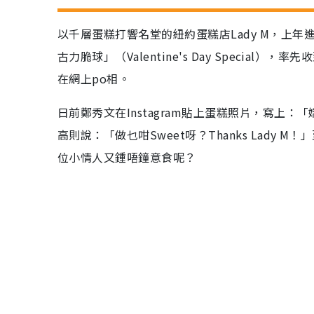
以千層蛋糕打響名堂的紐約蛋糕店Lady M，上
古力脆球」（Valentine's Day Speci
在網上po相。
日前鄭秀文在Instagram貼上蛋糕照片，寫上
高則說：「做乜咁Sweet呀？Thanks Lady 
位小情人又鍾唔鐘意食呢？