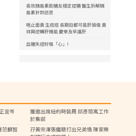
長效胰島素助糖友穩定控糖 醫生拆解胰
島素針劑迷思
唔止面黃 生痘痘 長期攰都可能肝損傷 黃
祥興逆轉肝機能 慶幸及早護肝
血糖失控好傷「心」!
黃正宜岑
獲邀出席紐約時裝周 邱彥筒寓工作
於集郵
騫范麒智
孖黃宗澤張繼聰打出兄弟情 陳家樂