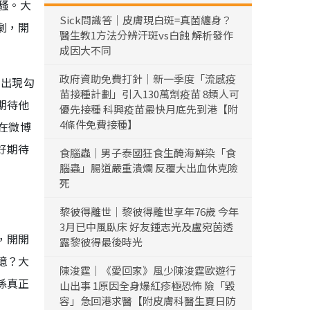
騷。大
Sick問識答｜皮膚現白斑=真菌纏身？
劇，開
醫生教1方法分辨汗斑vs白蝕 解析發作
成因大不同
政府資助免費打針｜新一季度「流感疫
的出現勾
苗接種計劃」引入130萬劑疫苗 8類人可
期待他
優先接種 科興疫苗最快月底先到港【附
4條件免費接種】
在微博
好期待
食腦蟲｜男子泰國狂食生醃海鮮染「食
腦蟲」腸道嚴重潰爛 反覆大出血休克險
死
黎彼得離世｜黎彼得離世享年76歲 今年
3月已中風臥床 好友鍾志光及盧宛茵透
，開開
露黎彼得最後時光
憶？大
陳浚霆｜《愛回家》風少陳浚霆歐遊行
係真正
山出事 1原因全身爆紅疹極恐怖 險「毀
容」急回港求醫【附皮膚科醫生夏日防