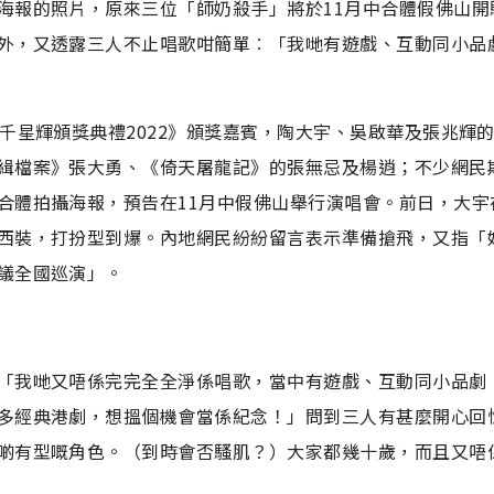
海報的照片，原來三位「師奶殺手」將於11月中合體假佛山開
外，又透露三人不止唱歌咁簡單︰「我哋有遊戲、互動同小品
千星輝頒獎典禮2022》頒獎嘉賓，陶大宇、吳啟華及張兆輝
緝檔案》張大勇、《倚天屠龍記》的張無忌及楊逍；不少網民
合體拍攝海報，預告在11月中假佛山舉行演唱會。前日，大宇
西裝，打扮型到爆。內地網民紛紛留言表示準備搶飛，又指「
議全國巡演」。
「我哋又唔係完完全全淨係唱歌，當中有遊戲、互動同小品劇
多經典港劇，想搵個機會當係紀念！」問到三人有甚麼開心回
啲有型嘅角色。（到時會否騷肌？）大家都幾十歲，而且又唔