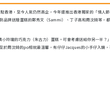
年進駐香港，至今人氣仍然高企，今年還推出香港獨家的「情人
al），率先收到品牌送贈蛋糕的鄭秀文（Sammi）、丁子高和周汶錡等，
：「嬌小玲瓏的巧克力（朱古力）蛋糕。可會考慮送給你另一半？
M！」至於周汶錡的po相就最溫馨，有仔仔Jacques的小手仔入鏡