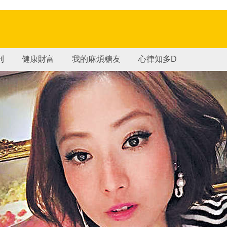
刊
健康財富
我的麻煩糖友
心律知多D