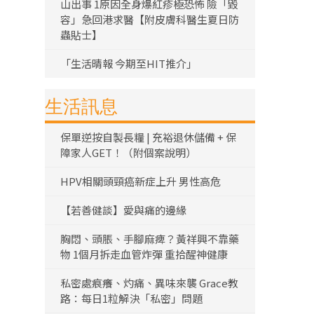
山出事 1原因全身爆紅疹極恐怖 險「毀
容」急回港求醫【附皮膚科醫生夏日防
蟲貼士】
「生活晴報 今期至HIT推介」
生活訊息
保單逆按自製長糧 | 充裕退休儲備 + 保
障家人GET！（附個案說明）
HPV相關頭頸癌新症上升 男性高危
【若善健談】愛與痛的邊緣
胸悶、頭脹、手腳麻痺？黃祥興不靠藥
物 1個月拆走血管炸彈 重拾醒神健康
私密處痕癢、灼痛、異味來襲 Grace教
路：每日1粒解決「私密」問題