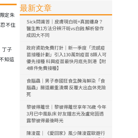
最新文章
節限定朱
Sick問識答｜皮膚現白斑=真菌纏身？
都忍不住
醫生教1方法分辨汗斑vs白蝕 解析發作
成因大不同
政府資助免費打針｜新一季度「流感疫
」丁子
苗接種計劃」引入130萬劑疫苗 8類人可
，不知這
優先接種 科興疫苗最快月底先到港【附
4條件免費接種】
食腦蟲｜男子泰國狂食生醃海鮮染「食
腦蟲」腸道嚴重潰爛 反覆大出血休克險
死
黎彼得離世｜黎彼得離世享年76歲 今年
3月已中風臥床 好友鍾志光及盧宛茵透
露黎彼得最後時光
陳浚霆｜《愛回家》風少陳浚霆歐遊行