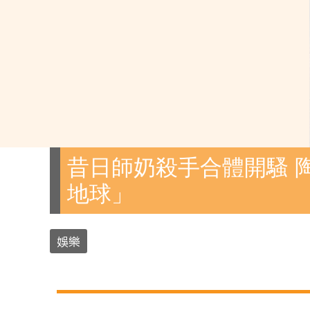
昔日師奶殺手合體開騷 
地球」
娛樂