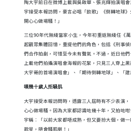
陶大宇前日在微博上載與吳啟華、張兆輝拍演唱會
宇接受本報訪問，豪言必唱「飲歌」《倒轉地球》
開心心做場騷！」
三位90年代無綫當家小生，今年初重返無綫任《萬
起觀眾集體回憶，重提他們的角色，包括《刑事偵
們合作拍劇，可惜至今未有聲氣。不過，近日他們
上載他們拍攝演唱會海報的花絮，只見三人穿上黑
大宇哥的首場演唱會」、「期待倒轉地球」、「建
嘆幾十歲人拒騷肌
大宇接受本報訪問時，透露三人屆時有不少表演，
心心做場騷。因為大家都認識咗幾十年，又拍咗咁
宇稱︰「以前大家都唔成熟，但又要扮大個，做一
歌星，唔會騷肌喇！」