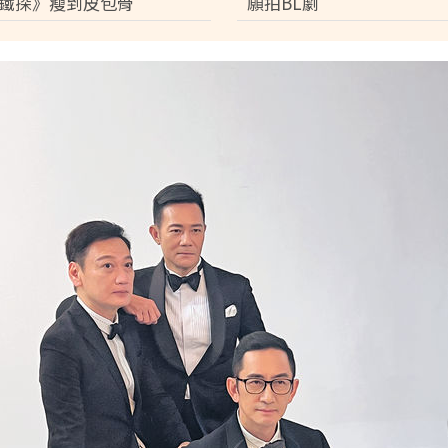
鐵探》瘦到皮包骨
願拍BL劇