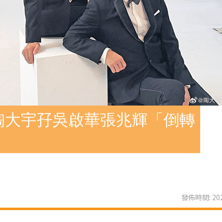
陶大宇孖吳啟華張兆輝「倒轉
發佈時間: 202