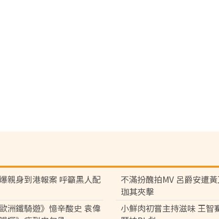
爆親身到港報案 呼籲黑人配
不滿扮醜拍MV 呂爵安遭
珈其夾擊
歐洲鐵騎遊》憶辛酸史 袁偉
小鮮肉初嘗主持滋味 王智