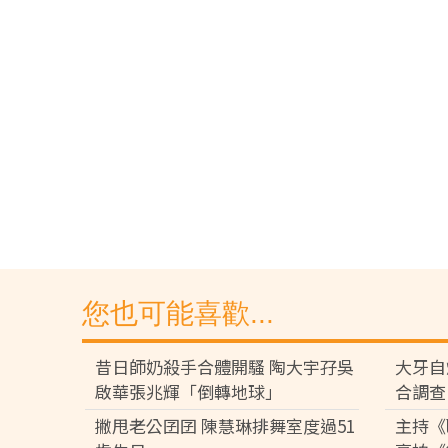
您也可能喜歡...
昔日師奶殺手合體開騷 陶大宇孖吳
大牙自
啟華張兆輝「倒轉地球」
合調查
撇甩老公囝囝 陳慧琳排舞室度過51
主持《