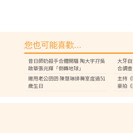
您也可能喜歡...
昔日師奶殺手合體開騷 陶大宇孖吳
大牙自
啟華張兆輝「倒轉地球」
合調查
撇甩老公囝囝 陳慧琳排舞室度過51
主持《
歲生日
豪拍《