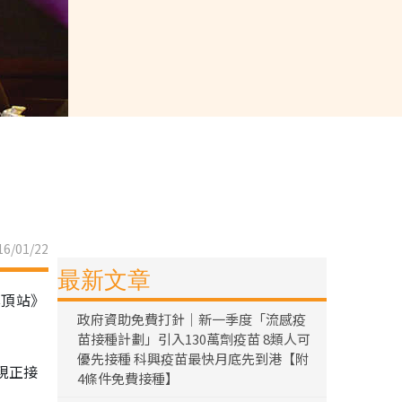
6/01/22
最新文章
雲頂站》
政府資助免費打針｜新一季度「流感疫
苗接種計劃」引入130萬劑疫苗 8類人可
優先接種 科興疫苗最快月底先到港【附
現正接
4條件免費接種】