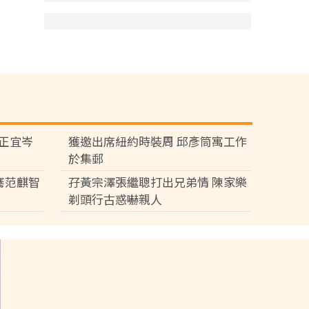
黃正宜岑
獲邀出席紐約時裝周 邱彥筒寓工作
於集郵
騫范麒智
孖黃宗澤張繼聰打出兄弟情 陳家樂
剃頭行古惑嚇親人