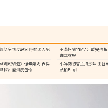
爆親身到港報案 呼籲黑人配
不滿扮醜拍MV 呂爵安遭
珈其夾擊
歐洲鐵騎遊》憶辛酸史 袁偉
小鮮肉初嘗主持滋味 王智
鐵探》瘦到皮包骨
願拍BL劇