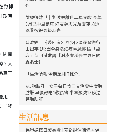
死
在微博
好期待
黎彼得離世｜黎彼得離世享年76歲 今年
3月已中風臥床 好友鍾志光及盧宛茵透
露黎彼得最後時光
陳浚霆｜《愛回家》風少陳浚霆歐遊行
山出事 1原因全身爆紅疹極恐怖 險「毀
，開開
容」急回港求醫【附皮膚科醫生夏日防
蟲貼士】
憶？大
係真正
「生活晴報 今期至HIT推介」
KO脂肪肝｜女子每日食三文治變中度脂
肪肝 早餐改吃1款食物 半年激減15磅逆
唔甩
轉脂肪肝
︰「我
生活訊息
保單逆按自製長糧 | 充裕退休儲備 + 保