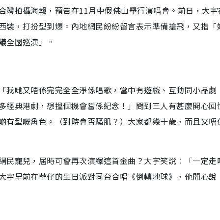
合體拍攝海報，預告在11月中假佛山舉行演唱會。前日，大宇
西裝，打扮型到爆。內地網民紛紛留言表示準備搶飛，又指「
議全國巡演」。
「我哋又唔係完完全全淨係唱歌，當中有遊戲、互動同小品劇
多經典港劇，想搵個機會當係紀念！」問到三人有甚麼開心回
啲有型嘅角色。（到時會否騷肌？）大家都幾十歲，而且又唔
網民寵兒，屆時可會再次演繹這首金曲？大宇笑說︰「一定走
大宇早前在華仔的生日派對同台合唱《倒轉地球》，他開心說