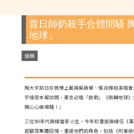
昔日師奶殺手合體開騷 
地球」
娛樂
陶大宇前日在微博上載與吳啟華、張兆輝拍演唱會
宇接受本報訪問，豪言必唱「飲歌」《倒轉地球》
開心心做場騷！」
三位90年代無綫當家小生，今年初重返無綫任《萬
起觀眾集體回憶，重提他們的角色，包括《刑事偵