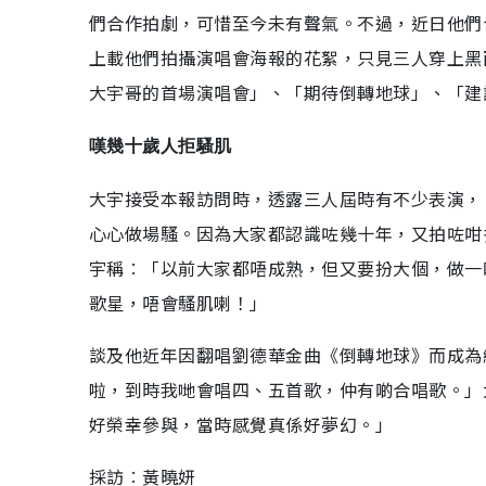
們合作拍劇，可惜至今未有聲氣。不過，近日他們
上載他們拍攝演唱會海報的花絮，只見三人穿上黑
大宇哥的首場演唱會」、「期待倒轉地球」、「建
嘆幾十歲人拒騷肌
大宇接受本報訪問時，透露三人屆時有不少表演，
心心做場騷。因為大家都認識咗幾十年，又拍咗咁
宇稱︰「以前大家都唔成熟，但又要扮大個，做一
歌星，唔會騷肌喇！」
談及他近年因翻唱劉德華金曲《倒轉地球》而成為
啦，到時我哋會唱四、五首歌，仲有啲合唱歌。」
好榮幸參與，當時感覺真係好夢幻。」
採訪︰黃曉妍