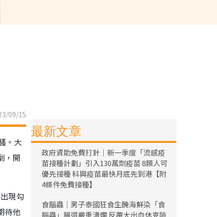
3/09/15
最新文章
騷。大
政府資助免費打針｜新一季度「流感疫
劇，開
苗接種計劃」引入130萬劑疫苗 8類人可
優先接種 科興疫苗最快月底先到港【附
4條件免費接種】
的出現勾
食腦蟲｜男子泰國狂食生醃海鮮染「食
期待他
腦蟲」腸道嚴重潰爛 反覆大出血休克險