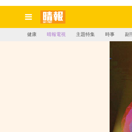
健康
晴報電視
主題特集
時事
副