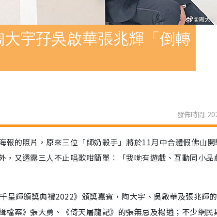
陶大宇孖吳啟華張兆輝「倒轉
發佈時間: 202
海報的照片，原來三位「師奶殺手」將於11月中合體假佛山開
外，又透露三人不止唱歌咁簡單︰「我哋有遊戲、互動同小品
千星輝頒獎典禮2022》頒獎嘉賓，陶大宇、吳啟華及張兆輝
緝檔案》張大勇、《倚天屠龍記》的張無忌及楊逍；不少網民