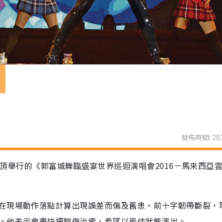
出
發佈時間: 201
在雲頂舉行的《郭富城舞臨盛宴世界巡迴演唱會2016－馬來西亞
在現場動作落點計算出現誤差而傷及舊患，前十字韌帶斷裂，
。他表示會盡快把腳傷治癒，希望以最佳狀態演出。