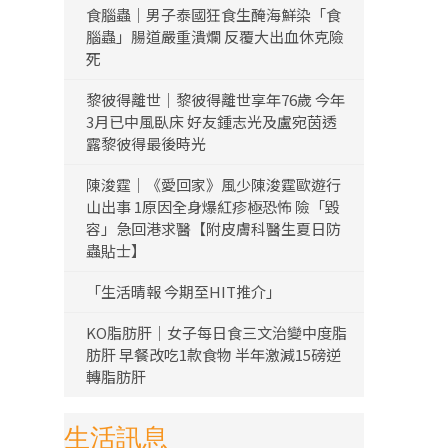
食腦蟲｜男子泰國狂食生醃海鮮染「食
腦蟲」腸道嚴重潰爛 反覆大出血休克險
死
黎彼得離世｜黎彼得離世享年76歲 今年
3月已中風臥床 好友鍾志光及盧宛茵透
露黎彼得最後時光
陳浚霆｜《愛回家》風少陳浚霆歐遊行
山出事 1原因全身爆紅疹極恐怖 險「毀
容」急回港求醫【附皮膚科醫生夏日防
蟲貼士】
「生活晴報 今期至HIT推介」
KO脂肪肝｜女子每日食三文治變中度脂
肪肝 早餐改吃1款食物 半年激減15磅逆
轉脂肪肝
生活訊息