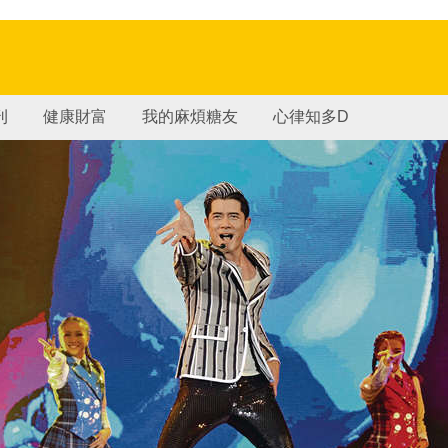
刊
健康財富
我的麻煩糖友
心律知多D