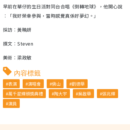
早前在華仔的生日派對同台合唱《倒轉地球》，他開心說
︰「我好榮幸參與，當時感覺真係好夢幻。」
採訪︰黃曉妍
撰文︰Steven
美術︰梁政敏
內容標籤
表演
演唱會
佛山
劉德華
萬千星輝頒獎典禮
陶大宇
吳啟華
張兆輝
演員