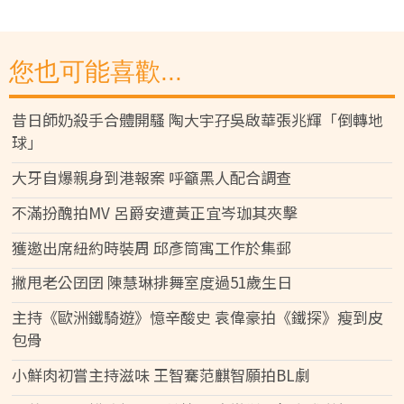
您也可能喜歡...
昔日師奶殺手合體開騷 陶大宇孖吳啟華張兆輝「倒轉地
球」
大牙自爆親身到港報案 呼籲黑人配合調查
不滿扮醜拍MV 呂爵安遭黃正宜岑珈其夾擊
獲邀出席紐約時裝周 邱彥筒寓工作於集郵
撇甩老公囝囝 陳慧琳排舞室度過51歲生日
主持《歐洲鐵騎遊》憶辛酸史 袁偉豪拍《鐵探》瘦到皮
包骨
小鮮肉初嘗主持滋味 王智騫范麒智願拍BL劇