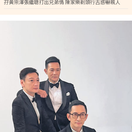
孖黃宗澤張繼聰打出兄弟情 陳家樂剃頭行古惑嚇親人