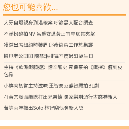
您也可能喜歡...
大牙自爆親身到港報案 呼籲黑人配合調查
不滿扮醜拍MV 呂爵安遭黃正宜岑珈其夾擊
獲邀出席紐約時裝周 邱彥筒寓工作於集郵
撇甩老公囝囝 陳慧琳排舞室度過51歲生日
主持《歐洲鐵騎遊》憶辛酸史 袁偉豪拍《鐵探》瘦到皮
包骨
小鮮肉初嘗主持滋味 王智騫范麒智願拍BL劇
孖黃宗澤張繼聰打出兄弟情 陳家樂剃頭行古惑嚇親人
苦等兩年推出Solo 林智樂恨奪新人獎