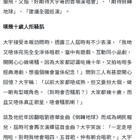
搶飛，又指「好期待大宇哥的首場演唱會」、「期待倒轉
地球」、「建議全國巡演」。
嘆幾十歲人拒騷肌
大宇接受本報訪問時，透露三人屆時有不少表演，「我哋
又唔係完完全全淨係唱歌，當中有遊戲、互動同小品劇，
開開心心做場騷。因為大家都認識咗幾十年，又拍咗咁多
經典港劇，想搵個機會當係紀念！」問到三人有甚麼開心
回憶？大宇稱︰「以前大家都唔成熟，但又要扮大個，做
一啲有型嘅角色。（到時會否騷肌？）大家都幾十歲，而
且又唔係真正歌星，唔會騷肌喇！」
談及他近年因翻唱劉德華金曲《倒轉地球》而成為網民寵
兒，屆時可會再次演繹這首金曲？大宇笑說︰「一定走唔
甩啦，到時我哋會唱四、五首歌，仲有啲合唱歌。」大宇