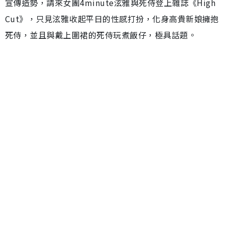
宣傳造勢，請來女團4minute泫雅與死侍登上雜誌《High
Cut》，只見泫雅收起平日的性感打扮，化身高貴新娘擁抱
死侍，並且與戴上圍裙的死侍玩煮飯仔，極具話題。