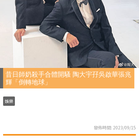
昔日師奶殺手合體開騷 陶大宇孖吳啟華張兆
輝「倒轉地球」
娛樂
發佈時間: 2023/09/15