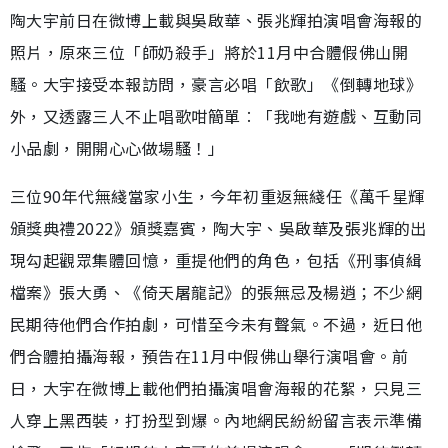
陶大宇前日在微博上載與吳啟華、張兆輝拍演唱會海報的
照片，原來三位「師奶殺手」將於11月中合體假佛山開
騷。大宇接受本報訪問，豪言必唱「飲歌」《倒轉地球》
外，又透露三人不止唱歌咁簡單︰「我哋有遊戲、互動同
小品劇，開開心心做場騷！」
三位90年代無綫當家小生，今年初重返無綫任《萬千星輝
頒獎典禮2022》頒獎嘉賓，陶大宇、吳啟華及張兆輝的出
現勾起觀眾集體回憶，重提他們的角色，包括《刑事偵緝
檔案》張大勇、《倚天屠龍記》的張無忌及楊逍；不少網
民期待他們合作拍劇，可惜至今未有聲氣。不過，近日他
們合體拍攝海報，預告在11月中假佛山舉行演唱會。前
日，大宇在微博上載他們拍攝演唱會海報的花絮，只見三
人穿上黑西裝，打扮型到爆。內地網民紛紛留言表示準備