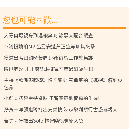
您也可能喜歡...
大牙自爆親身到港報案 呼籲黑人配合調查
不滿扮醜拍MV 呂爵安遭黃正宜岑珈其夾擊
獲邀出席紐約時裝周 邱彥筒寓工作於集郵
撇甩老公囝囝 陳慧琳排舞室度過51歲生日
主持《歐洲鐵騎遊》憶辛酸史 袁偉豪拍《鐵探》瘦到皮
包骨
小鮮肉初嘗主持滋味 王智騫范麒智願拍BL劇
孖黃宗澤張繼聰打出兄弟情 陳家樂剃頭行古惑嚇親人
苦等兩年推出Solo 林智樂恨奪新人獎