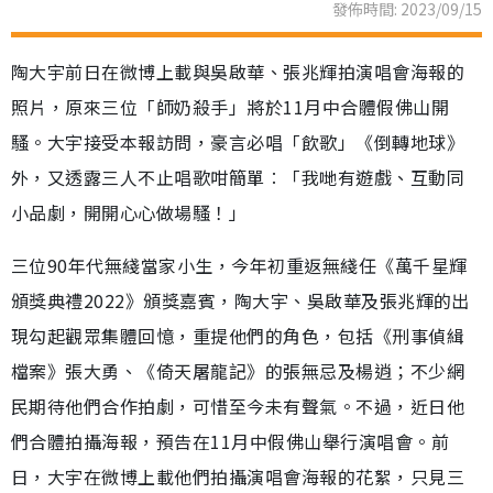
發佈時間: 2023/09/15
陶大宇前日在微博上載與吳啟華、張兆輝拍演唱會海報的
照片，原來三位「師奶殺手」將於11月中合體假佛山開
騷。大宇接受本報訪問，豪言必唱「飲歌」《倒轉地球》
外，又透露三人不止唱歌咁簡單︰「我哋有遊戲、互動同
小品劇，開開心心做場騷！」
三位90年代無綫當家小生，今年初重返無綫任《萬千星輝
頒獎典禮2022》頒獎嘉賓，陶大宇、吳啟華及張兆輝的出
現勾起觀眾集體回憶，重提他們的角色，包括《刑事偵緝
檔案》張大勇、《倚天屠龍記》的張無忌及楊逍；不少網
民期待他們合作拍劇，可惜至今未有聲氣。不過，近日他
們合體拍攝海報，預告在11月中假佛山舉行演唱會。前
日，大宇在微博上載他們拍攝演唱會海報的花絮，只見三