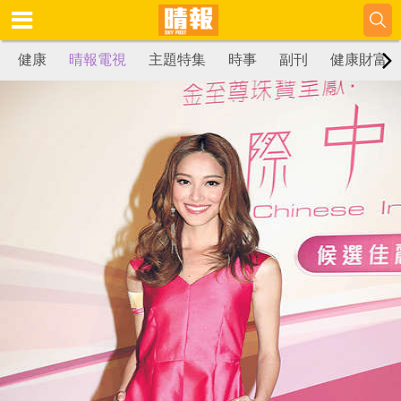
健康
晴報電視
主題特集
時事
副刊
健康財富