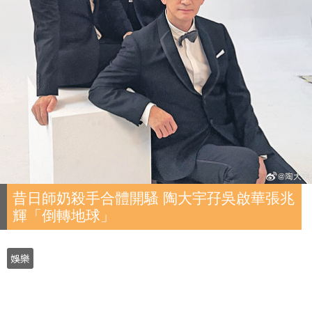
昔日師奶殺手合體開騷 陶大宇孖吳啟華張兆
輝「倒轉地球」
娛樂