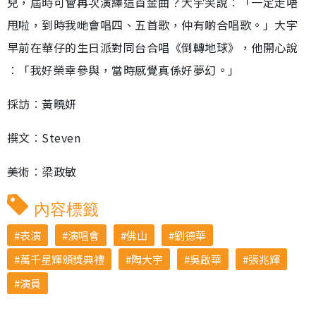
兒，屆時可會再次演繹這首金曲？大宇笑說︰「一定走唔
甩啦，到時我哋會唱四、五首歌，仲有啲合唱歌。」大宇
早前在華仔的生日派對同台合唱《倒轉地球》，他開心說
︰「我好榮幸參與，當時感覺真係好夢幻。」
採訪︰黃曉妍
撰文︰Steven
美術︰梁政敏
內容標籤
表演
演唱會
佛山
劉德華
萬千星輝頒獎典禮
陶大宇
吳啟華
張兆輝
演員