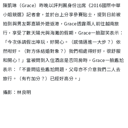
陳凱琳（Grace）昨晚以評判團身份出席《2016國際中華
小姐競選》記者會，並於台上分享參賽貼士，提到日前被
拍到與男友鄭嘉穎外遊返港，Grace透露兩人前往越南旅
行，享受了數天陽光與海灘的假期，Grace一臉甜笑表示：
「今次係請假出埠玩，好開心。（感情邁進一大步？）依
然咁好。（對方係結婚對象？）我們相處得好好，很舒服
和開心！」當被問到入住酒店是否同房時，Grace一臉尷尬
表示：「不要問這些尷尬問題，父母亦不介意我們二人去
旅行。（有冇加分？）已經好高分。」
攝影：林良明