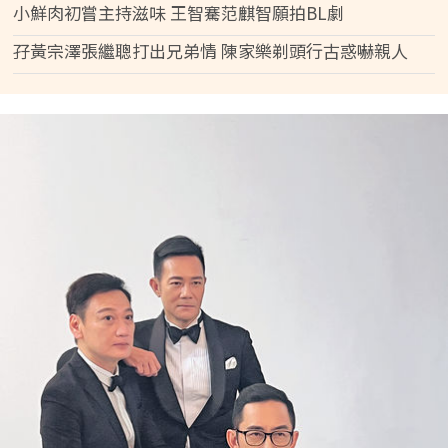
小鮮肉初嘗主持滋味 王智騫范麒智願拍BL劇
孖黃宗澤張繼聰打出兄弟情 陳家樂剃頭行古惑嚇親人