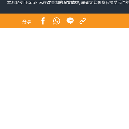
本網站使用Cookies來改善您的瀏覽體驗, 請確定您同意及接受我們
分享
昔日師奶殺手合體開騷 
地球」
娛樂
陶大宇前日在微博上載與吳啟華、張兆輝拍演唱會