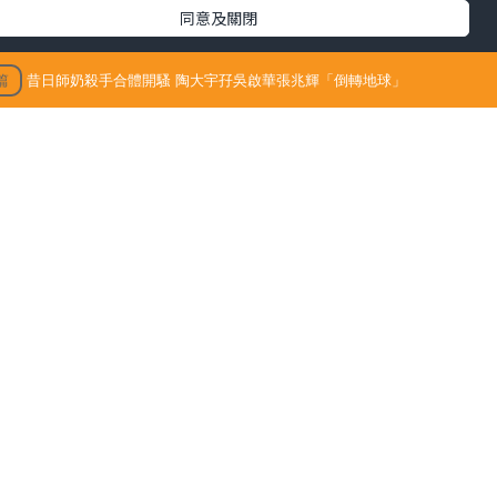
同意及關閉
篇
昔日師奶殺手合體開騷 陶大宇孖吳啟華張兆輝「倒轉地球」
3/09/15
最新文章
騷。大