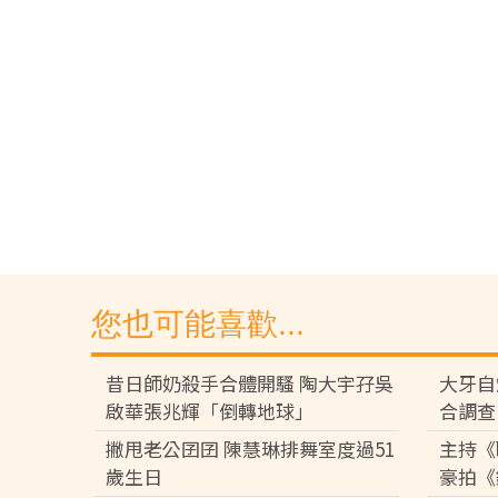
您也可能喜歡...
昔日師奶殺手合體開騷 陶大宇孖吳
大牙自
啟華張兆輝「倒轉地球」
合調查
撇甩老公囝囝 陳慧琳排舞室度過51
主持《
歲生日
豪拍《