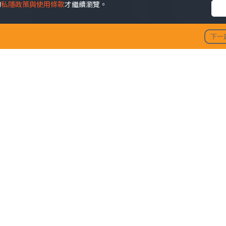
的
私隱政策與使用條款
才繼續瀏覽。
下一
陶大宇孖吳啟華張兆輝「倒轉
發佈時間: 202
海報的照片，原來三位「師奶殺手」將於11月中合體假佛山開