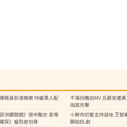
爆親身到港報案 呼籲黑人配
不滿扮醜拍MV 呂爵安遭
珈其夾擊
歐洲鐵騎遊》憶辛酸史 袁偉
小鮮肉初嘗主持滋味 王智
鐵探》瘦到皮包骨
願拍BL劇