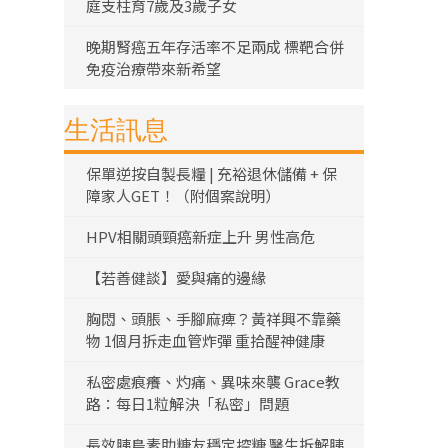
庭支柱育7歲及3歲子女
晚期腎癌五年存活率不足兩成 標靶合併
免疫治療帶來新希望
生活訊息
保單逆按自製長糧 | 充裕退休儲備 + 保
障家人GET！（附個案說明）
HPV相關頭頸癌新症上升 男性高危
【若善健談】愛與痛的邊緣
胸悶、頭脹、手腳麻痺？黃祥興不靠藥
物 1個月拆走血管炸彈 重拾醒神健康
私密處痕癢、灼痛、異味來襲 Grace教
路：每日1粒解決「私密」問題
長效胰島素助糖友穩定控糖 醫生拆解胰