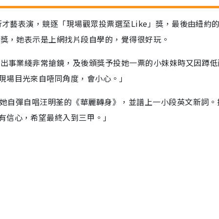
行才藝表演，競逐「現場觀眾投票選至Like」獎，最後由紐約的
奪獎，她表示是上網找片段自學的，覺得很好玩。
時露出事業綫非常搶鏡，及後頒獎予投她一票的小妹妹時又因蹲低
現場目光來自唔同角度，會小心。」
持，她自彈自唱汪明荃的《華麗轉身》，並譜上一小段英文新詞。
有信心，希望最終入到三甲。」