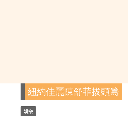
紐約佳麗陳舒菲拔頭籌
娛樂