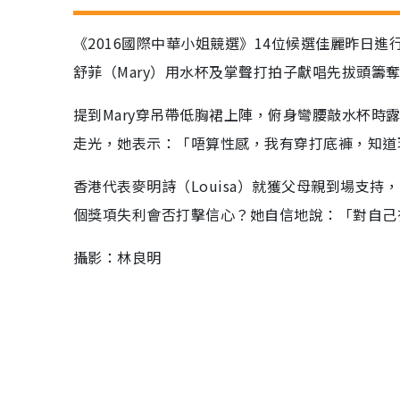
《2016國際中華小姐競選》14位候選佳麗昨日進
舒菲（Mary）用水杯及掌聲打拍子獻唱先拔頭籌
提到Mary穿吊帶低胸裙上陣，俯身彎腰敲水杯
走光，她表示：「唔算性感，我有穿打底褲，知道
香港代表麥明詩（Louisa）就獲父母親到場支
個獎項失利會否打擊信心？她自信地說：「對自己
攝影：林良明