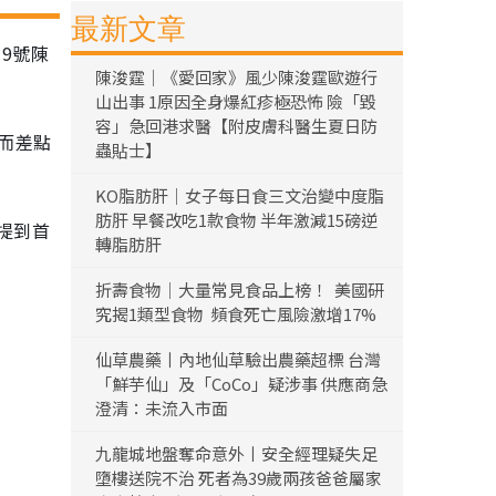
最新文章
9號陳
陳浚霆｜《愛回家》風少陳浚霆歐遊行
山出事 1原因全身爆紅疹極恐怖 險「毀
容」急回港求醫【附皮膚科醫生夏日防
而差點
蟲貼士】
KO脂肪肝｜女子每日食三文治變中度脂
肪肝 早餐改吃1款食物 半年激減15磅逆
提到首
轉脂肪肝
折壽食物｜大量常見食品上榜！ 美國研
究揭1類型食物 頻食死亡風險激增17%
仙草農藥丨內地仙草驗出農藥超標 台灣
「鮮芋仙」及「CoCo」疑涉事 供應商急
澄清：未流入市面
九龍城地盤奪命意外丨安全經理疑失足
墮樓送院不治 死者為39歲兩孩爸爸屬家