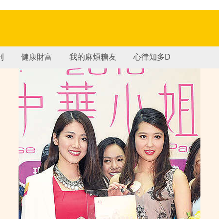
刊
健康財富
我的麻煩糖友
心律知多D