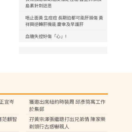
島素針劑迷思
唔止面黃 生痘痘 長期攰都可能肝損傷 黃
祥興逆轉肝機能 慶幸及早護肝
血糖失控好傷「心」!
黃正宜岑
獲邀出席紐約時裝周 邱彥筒寓工作
於集郵
騫范麒智
孖黃宗澤張繼聰打出兄弟情 陳家樂
剃頭行古惑嚇親人