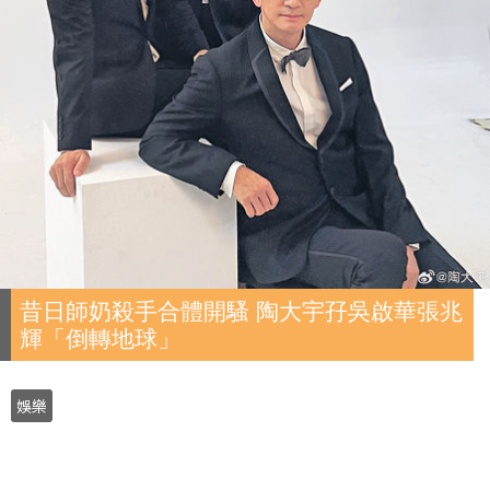
昔日師奶殺手合體開騷 陶大宇孖吳啟華張兆
輝「倒轉地球」
娛樂