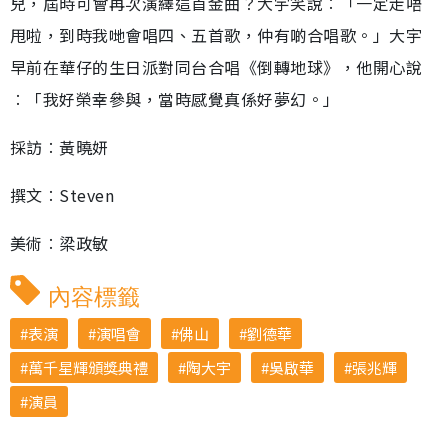
兒，屆時可會再次演繹這首金曲？大宇笑說︰「一定走唔
甩啦，到時我哋會唱四、五首歌，仲有啲合唱歌。」大宇
早前在華仔的生日派對同台合唱《倒轉地球》，他開心說
︰「我好榮幸參與，當時感覺真係好夢幻。」
採訪︰黃曉妍
撰文︰Steven
美術︰梁政敏
內容標籤
表演
演唱會
佛山
劉德華
萬千星輝頒獎典禮
陶大宇
吳啟華
張兆輝
演員