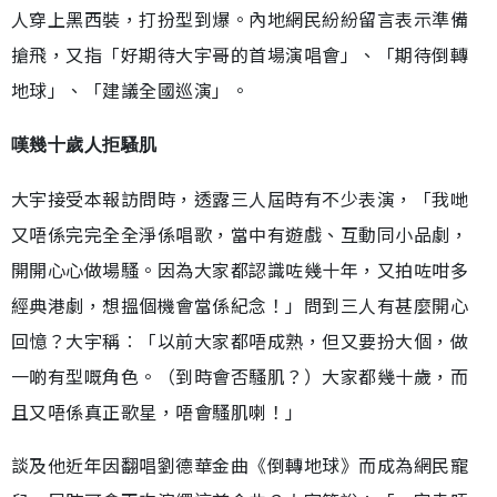
人穿上黑西裝，打扮型到爆。內地網民紛紛留言表示準備
搶飛，又指「好期待大宇哥的首場演唱會」、「期待倒轉
地球」、「建議全國巡演」。
嘆幾十歲人拒騷肌
大宇接受本報訪問時，透露三人屆時有不少表演，「我哋
又唔係完完全全淨係唱歌，當中有遊戲、互動同小品劇，
開開心心做場騷。因為大家都認識咗幾十年，又拍咗咁多
經典港劇，想搵個機會當係紀念！」問到三人有甚麼開心
回憶？大宇稱︰「以前大家都唔成熟，但又要扮大個，做
一啲有型嘅角色。（到時會否騷肌？）大家都幾十歲，而
且又唔係真正歌星，唔會騷肌喇！」
談及他近年因翻唱劉德華金曲《倒轉地球》而成為網民寵