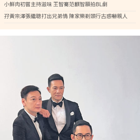
小鮮肉初嘗主持滋味 王智騫范麒智願拍BL劇
孖黃宗澤張繼聰打出兄弟情 陳家樂剃頭行古惑嚇親人