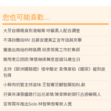
您也可能喜歡...
大牙自爆親身到港報案 呼籲黑人配合調查
不滿扮醜拍MV 呂爵安遭黃正宜岑珈其夾擊
獲邀出席紐約時裝周 邱彥筒寓工作於集郵
撇甩老公囝囝 陳慧琳排舞室度過51歲生日
主持《歐洲鐵騎遊》憶辛酸史 袁偉豪拍《鐵探》瘦到皮
包骨
小鮮肉初嘗主持滋味 王智騫范麒智願拍BL劇
孖黃宗澤張繼聰打出兄弟情 陳家樂剃頭行古惑嚇親人
苦等兩年推出Solo 林智樂恨奪新人獎