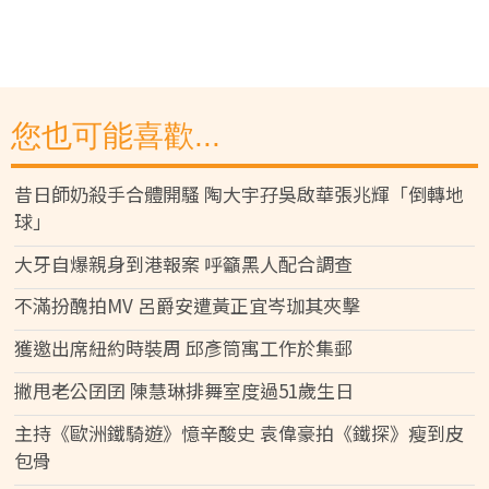
您也可能喜歡...
昔日師奶殺手合體開騷 陶大宇孖吳啟華張兆輝「倒轉地
球」
大牙自爆親身到港報案 呼籲黑人配合調查
不滿扮醜拍MV 呂爵安遭黃正宜岑珈其夾擊
獲邀出席紐約時裝周 邱彥筒寓工作於集郵
撇甩老公囝囝 陳慧琳排舞室度過51歲生日
主持《歐洲鐵騎遊》憶辛酸史 袁偉豪拍《鐵探》瘦到皮
包骨