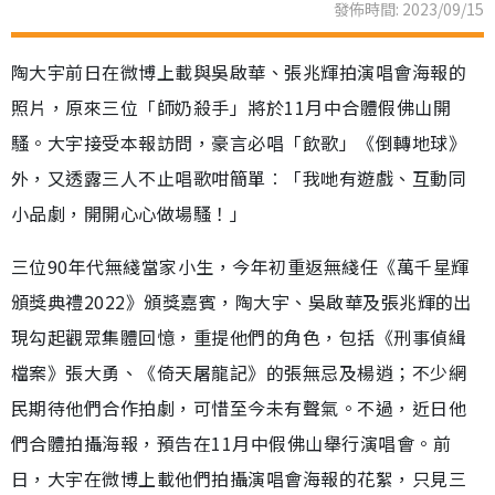
發佈時間: 2023/09/15
陶大宇前日在微博上載與吳啟華、張兆輝拍演唱會海報的
照片，原來三位「師奶殺手」將於11月中合體假佛山開
騷。大宇接受本報訪問，豪言必唱「飲歌」《倒轉地球》
外，又透露三人不止唱歌咁簡單︰「我哋有遊戲、互動同
小品劇，開開心心做場騷！」
三位90年代無綫當家小生，今年初重返無綫任《萬千星輝
頒獎典禮2022》頒獎嘉賓，陶大宇、吳啟華及張兆輝的出
現勾起觀眾集體回憶，重提他們的角色，包括《刑事偵緝
檔案》張大勇、《倚天屠龍記》的張無忌及楊逍；不少網
民期待他們合作拍劇，可惜至今未有聲氣。不過，近日他
們合體拍攝海報，預告在11月中假佛山舉行演唱會。前
日，大宇在微博上載他們拍攝演唱會海報的花絮，只見三