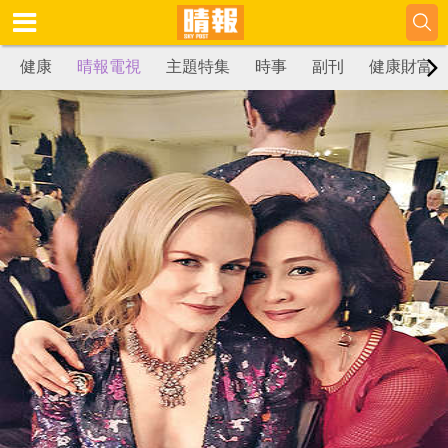
健康
晴報電視
主題特集
時事
副刊
健康財富