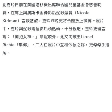
劉嘉玲日前在美國洛杉機出席聯合國兒童基金會慈善晚
宴，在席上與奧斯卡金像影后妮歌潔曼（Nicole
Kidman）言談甚歡，嘉玲昨晚更將合照放上微博。照片
中，嘉玲與妮歌兩位影后頭貼頭，十分親暱，嘉玲更留言
說：「擁抱女神。」除妮歌外，她又向歌王Lionel
Richie「集郵」，二人在照片中互相依偎之餘，更勾勾手指
尾。