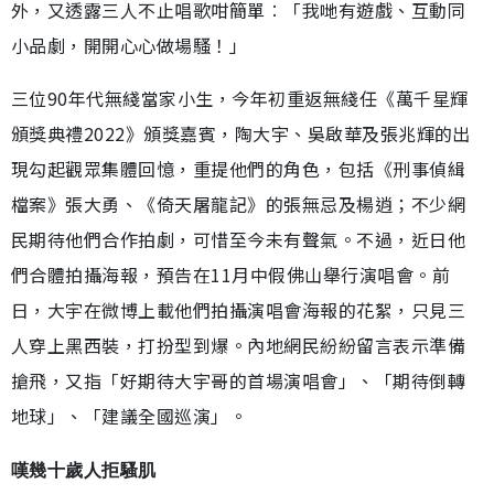
外，又透露三人不止唱歌咁簡單︰「我哋有遊戲、互動同
小品劇，開開心心做場騷！」
三位90年代無綫當家小生，今年初重返無綫任《萬千星輝
頒獎典禮2022》頒獎嘉賓，陶大宇、吳啟華及張兆輝的出
現勾起觀眾集體回憶，重提他們的角色，包括《刑事偵緝
檔案》張大勇、《倚天屠龍記》的張無忌及楊逍；不少網
民期待他們合作拍劇，可惜至今未有聲氣。不過，近日他
們合體拍攝海報，預告在11月中假佛山舉行演唱會。前
日，大宇在微博上載他們拍攝演唱會海報的花絮，只見三
人穿上黑西裝，打扮型到爆。內地網民紛紛留言表示準備
搶飛，又指「好期待大宇哥的首場演唱會」、「期待倒轉
地球」、「建議全國巡演」。
嘆幾十歲人拒騷肌