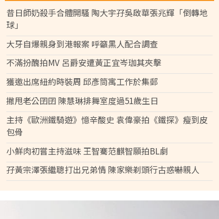
昔日師奶殺手合體開騷 陶大宇孖吳啟華張兆輝「倒轉地
球」
大牙自爆親身到港報案 呼籲黑人配合調查
不滿扮醜拍MV 呂爵安遭黃正宜岑珈其夾擊
獲邀出席紐約時裝周 邱彥筒寓工作於集郵
撇甩老公囝囝 陳慧琳排舞室度過51歲生日
主持《歐洲鐵騎遊》憶辛酸史 袁偉豪拍《鐵探》瘦到皮
包骨
小鮮肉初嘗主持滋味 王智騫范麒智願拍BL劇
孖黃宗澤張繼聰打出兄弟情 陳家樂剃頭行古惑嚇親人