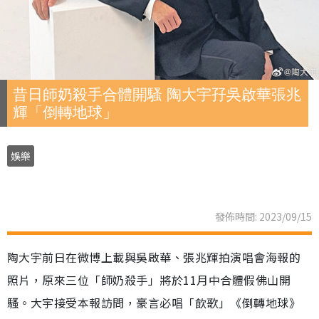
昔日師奶殺手合體開騷 陶大宇孖吳啟華張兆
輝「倒轉地球」
娛樂
發佈時間: 2023/09/15
陶大宇前日在微博上載與吳啟華、張兆輝拍演唱會海報的
照片，原來三位「師奶殺手」將於11月中合體假佛山開
騷。大宇接受本報訪問，豪言必唱「飲歌」《倒轉地球》