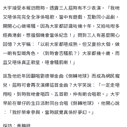
大宇接受本報訪問時，透露三人屆時有不少表演，「我哋
又唔係完完全全淨係唱歌，當中有遊戲、互動同小品劇，
開開心心做場騷。因為大家都認識咗幾十年，又拍咗咁多
經典港劇，想搵個機會當係紀念！」問到三人有甚麼開心
回憶？大宇稱︰「以前大家都唔成熟，但又要扮大個，做
一啲有型嘅角色。（到時會否騷肌？）大家都幾十歲，而
且又唔係真正歌星，唔會騷肌喇！」
談及他近年因翻唱劉德華金曲《倒轉地球》而成為網民寵
兒，屆時可會再次演繹這首金曲？大宇笑說︰「一定走唔
甩啦，到時我哋會唱四、五首歌，仲有啲合唱歌。」大宇
早前在華仔的生日派對同台合唱《倒轉地球》，他開心說
︰「我好榮幸參與，當時感覺真係好夢幻。」
採訪︰黃曉妍