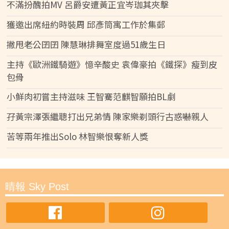
不滿扮醜拍MV 呂爵安遭黃正宜岑珈其夾擊
獲邀出席紐約時裝周 邱彥筒寓工作於集郵
撇甩老公囝囝 陳慧琳排舞室度過51歲生日
主持《歐洲鐵騎遊》憶辛酸史 袁偉豪拍《鐵探》瘦到皮
包骨
小鮮肉初嘗主持滋味 王智騫范麒智願拍BL劇
孖黃宗澤張繼聰打出兄弟情 陳家樂剃頭行古惑嚇親人
苦等兩年推出Solo 林智樂恨奪新人獎
晴報 Sky Post