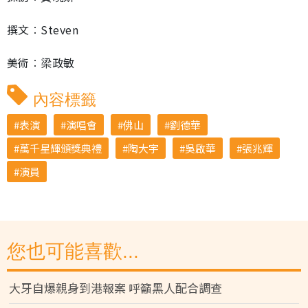
撰文︰Steven
美術︰梁政敏
內容標籤
表演
演唱會
佛山
劉德華
萬千星輝頒獎典禮
陶大宇
吳啟華
張兆輝
演員
您也可能喜歡...
大牙自爆親身到港報案 呼籲黑人配合調查