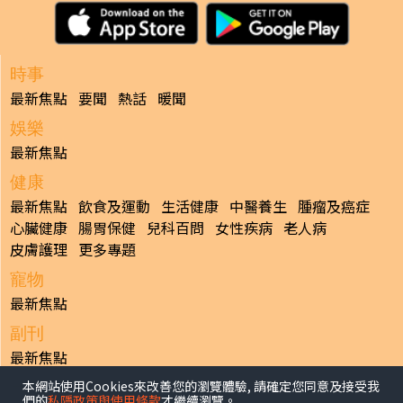
時事
最新焦點
要聞
熱話
暖聞
娛樂
最新焦點
健康
最新焦點
飲食及運動
生活健康
中醫養生
腫瘤及癌症
心臟健康
腸胃保健
兒科百問
女性疾病
老人病
皮膚護理
更多專題
寵物
最新焦點
副刊
最新焦點
本網站使用Cookies來改善您的瀏覽體驗, 請確定您同意及接受我
日報
們的
私隱政策與使用條款
才繼續瀏覽。