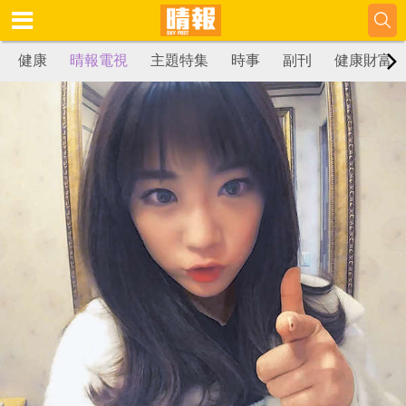
健康
晴報電視
主題特集
時事
副刊
健康財富