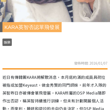
KARA英智否認單飛發展
娛樂
發佈時間: 2016/01/07
近日有傳韓團KARA將解散消息，本月底約滿的成員具荷拉
被指或加盟Keyeast，做金秀賢的同門師妹。前年才入隊的
英智昨日亦被傳會單飛發展，KARA所屬的DSP Media隨即
作出否認，稱英智持續進行訓練，但未有計劃開展個人活
動，而奎利、勝妍和荷拉的去向仍未決定，但DSP Media