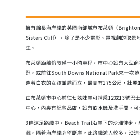
擁有綿長海岸綫的英國南部城市布萊頓（Bright
Sisters Cliff），除了是不少電影、電視劇的取
生。
布萊頓距離倫敦僅一小時車程，市中心設有大型商
逛，或前往South Downs National P
穿着白衣的女孩並肩而立，最高有175公尺，壯
由布萊頓市中心前往七姊妹崖可搭乘12或13號巴
中心，內裏有紀念品店，設有飲水機及洗手間，可
3條遠足路綫中，Beach Trail沿崖下的沙灘徒步
灘，隔着海岸綫眺望斷崖。此路綫遊人較多，沿途