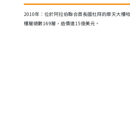
2010年︰位於阿拉伯聯合酋長國杜拜的摩天大樓
樓層總數169層，造價達15億美元。