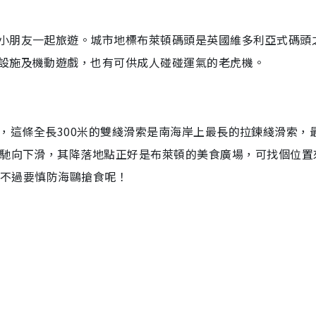
小朋友一起旅遊。城市地標布萊頓碼頭是英國維多利亞式碼頭
設施及機動遊戲，也有可供成人碰碰運氣的老虎機。
ip），這條全長300米的雙綫滑索是南海岸上最長的拉鍊綫滑索，
飛馳向下滑，其降落地點正好是布萊頓的美食廣場，可找個位置
，不過要慎防海鷗搶食呢！