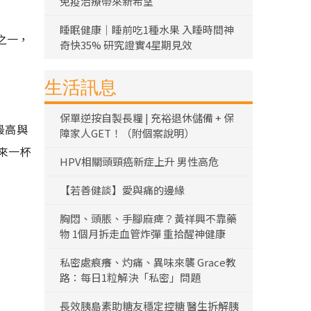
免疫治療帶來新希望
睡眠健康｜睡前吃1種水果 入睡時間神
之一，
奇快35% 研究證實4星期見效
生活訊息
保單逆按自製長糧 | 充裕退休儲備 + 保
最高與
障家人GET！（附個案說明）
來一杯
HPV相關頭頸癌新症上升 男性高危
【若善健談】愛與痛的邊緣
胸悶、頭脹、手腳麻痺？黃祥興不靠藥
物 1個月拆走血管炸彈 重拾醒神健康
私密處痕癢、灼痛、異味來襲 Grace教
路：每日1粒解決「私密」問題
長效胰島素助糖友穩定控糖 醫生拆解胰