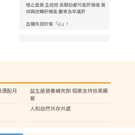
唔止面黃 生痘痘 長期攰都可能肝損傷 黃
祥興逆轉肝機能 慶幸及早護肝
血糖失控好傷「心」!
苑 美酒配月
益生菌營養補充劑 個案支持效果顯
著
人和自然共存共處