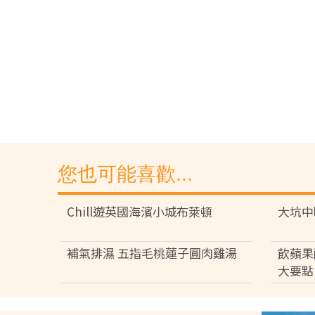
您也可能喜歡...
Chill遊英國海濱小城布萊頓
大坑中
補氣排濕 五指毛桃蓮子圓肉雞湯
飲蘋果
大要點