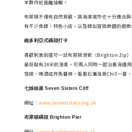
羊群作近距離接觸。
布萊頓不僅有自然景觀，其海濱城市也十分適合與
有不少食肆、特色小店，以及類似冒險樂園的遊樂
維多利亞式碼頭打卡
喜歡刺激的還可一試布萊頓滑索（Brighton Z
最低點有24米的落差，可兩人同時一起沿着海邊
雪榚、啤酒或炸魚薯條，看着石灘海景Chill一夏
七姊妹崖 Seven Sisters Cliff
網址︰
www.sevensisters.org.uk
布萊頓碼頭 Brighton Pier
網址︰
www.brightonpier.co.uk