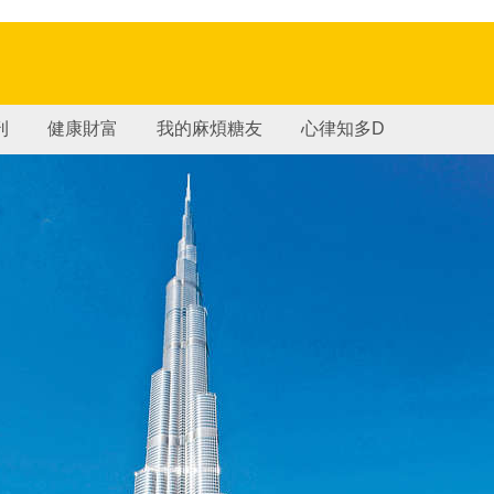
刊
健康財富
我的麻煩糖友
心律知多D