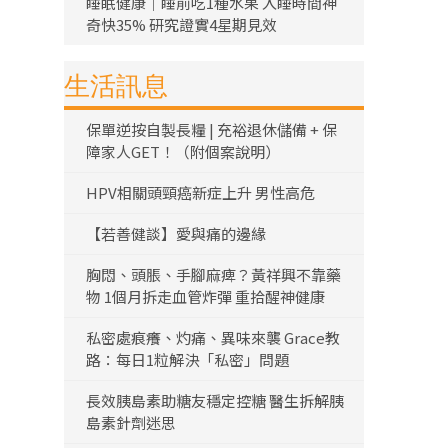
睡眠健康｜睡前吃1種水果 入睡時間神
奇快35% 研究證實4星期見效
生活訊息
保單逆按自製長糧 | 充裕退休儲備 + 保
障家人GET！（附個案說明）
HPV相關頭頸癌新症上升 男性高危
【若善健談】愛與痛的邊緣
胸悶、頭脹、手腳麻痺？黃祥興不靠藥
物 1個月拆走血管炸彈 重拾醒神健康
私密處痕癢、灼痛、異味來襲 Grace教
路：每日1粒解決「私密」問題
長效胰島素助糖友穩定控糖 醫生拆解胰
島素針劑迷思