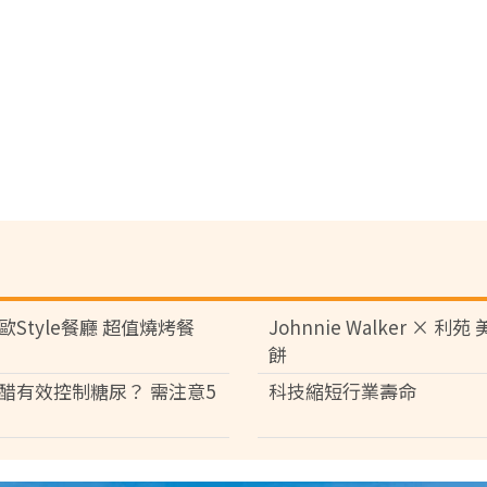
歐Style餐廳 超值燒烤餐
Johnnie Walker × 利
餅
醋有效控制糖尿？ 需注意5
科技縮短行業壽命