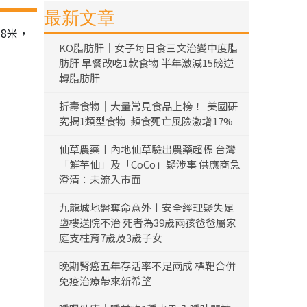
最新文章
8米，
KO脂肪肝｜女子每日食三文治變中度脂
肪肝 早餐改吃1款食物 半年激減15磅逆
轉脂肪肝
折壽食物｜大量常見食品上榜！ 美國研
究揭1類型食物 頻食死亡風險激增17%
仙草農藥丨內地仙草驗出農藥超標 台灣
「鮮芋仙」及「CoCo」疑涉事 供應商急
澄清：未流入市面
九龍城地盤奪命意外丨安全經理疑失足
墮樓送院不治 死者為39歲兩孩爸爸屬家
庭支柱育7歲及3歲子女
晚期腎癌五年存活率不足兩成 標靶合併
免疫治療帶來新希望