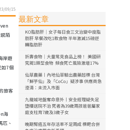
3/09/15
最新文章
en
KO脂肪肝｜女子每日食三文治變中度脂
會感陌
肪肝 早餐改吃1款食物 半年激減15磅逆
轉脂肪肝
折壽食物｜大量常見食品上榜！ 美國研
海岸遊
究揭1類型食物 頻食死亡風險激增17%
恍如7個
仙草農藥丨內地仙草驗出農藥超標 台灣
「鮮芋仙」及「CoCo」疑涉事 供應商急
澄清：未流入市面
的旅客
九龍城地盤奪命意外丨安全經理疑失足
墮樓送院不治 死者為39歲兩孩爸爸屬家
庭支柱育7歲及3歲子女
en海
馬匹、
晚期腎癌五年存活率不足兩成 標靶合併