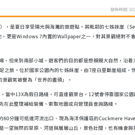
發佈時間: 202
on），是夏日享受陽光與海灘的旅遊點。其毗鄰的七姊妹崖（Sev
景地，更是Windows 7內置的Wallpaper之一，對其景觀絕對不
場，但來到南部小城，遊客們的目的都是想親親大自然，沿着
ark來一次遠足之旅。位於國家公園內的七姊妹崖，由7座白堊斷崖組成，
麗的景觀常被譽為「世界的盡頭」。
士，當中13X為假日路綫，可直達觀景台，12號會停靠國家公園
先在此整理補給裝備、索取地圖或向管理員查詢路綫。
，約60分鐘可抵達河流出口、現為海洋保護區的Cuckmere Hav
是一望無際的草原、河道與層層山丘，景色壯闊，也有機會與