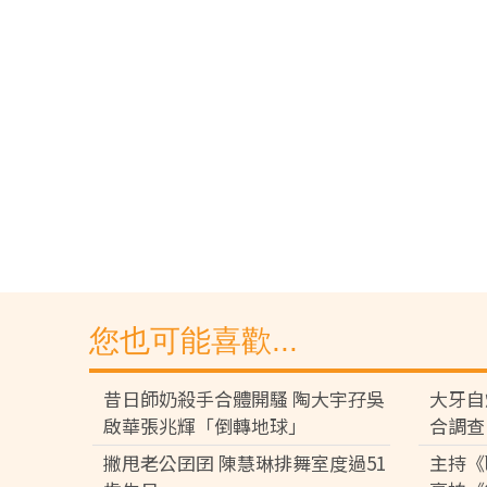
您也可能喜歡...
昔日師奶殺手合體開騷 陶大宇孖吳
大牙自
啟華張兆輝「倒轉地球」
合調查
撇甩老公囝囝 陳慧琳排舞室度過51
主持《