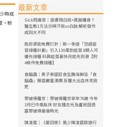
最新文章
、少時成
Sick問識答｜皮膚現白斑=真菌纏身？
愛。粉
醫生教1方法分辨汗斑vs白蝕 解析發作
成因大不同
政府資助免費打針｜新一季度「流感疫
苗接種計劃」引入130萬劑疫苗 8類人可
優先接種 科興疫苗最快月底先到港【附
4條件免費接種】
食腦蟲｜男子泰國狂食生醃海鮮染「食
腦蟲」腸道嚴重潰爛 反覆大出血休克險
死
黎彼得離世｜黎彼得離世享年76歲 今年
3月已中風臥床 好友鍾志光及盧宛茵透
露黎彼得最後時光
陳浚霆｜《愛回家》風少陳浚霆歐遊行