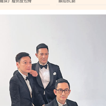
鐵探》瘦到皮包骨
願拍BL劇