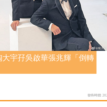
陶大宇孖吳啟華張兆輝「倒轉
發佈時間: 202