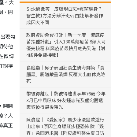
騷。大
Sick問識答｜皮膚現白斑=真菌纏身？
劇，開
醫生教1方法分辨汗斑vs白蝕 解析發作
成因大不同
政府資助免費打針｜新一季度「流感疫
的出現勾
苗接種計劃」引入130萬劑疫苗 8類人可
期待他
優先接種 科興疫苗最快月底先到港【附
4條件免費接種】
在微博
好期待
食腦蟲｜男子泰國狂食生醃海鮮染「食
腦蟲」腸道嚴重潰爛 反覆大出血休克險
死
黎彼得離世｜黎彼得離世享年76歲 今年
3月已中風臥床 好友鍾志光及盧宛茵透
，開開
露黎彼得最後時光
憶？大
陳浚霆｜《愛回家》風少陳浚霆歐遊行
係真正
山出事 1原因全身爆紅疹極恐怖 險「毀
容」急回港求醫【附皮膚科醫生夏日防