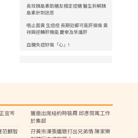
長效胰島素助糖友穩定控糖 醫生拆解胰
島素針劑迷思
唔止面黃 生痘痘 長期攰都可能肝損傷 黃
祥興逆轉肝機能 慶幸及早護肝
血糖失控好傷「心」!
黃正宜岑
獲邀出席紐約時裝周 邱彥筒寓工作
於集郵
騫范麒智
孖黃宗澤張繼聰打出兄弟情 陳家樂