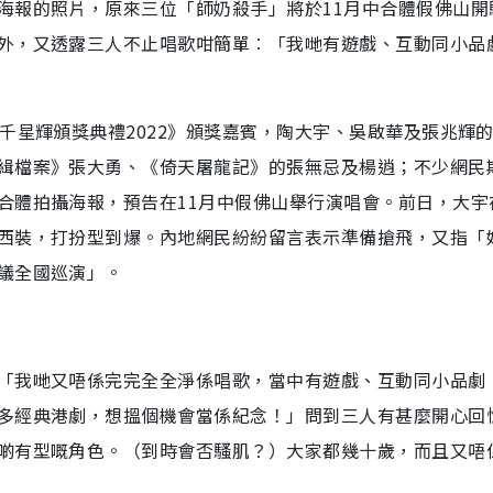
海報的照片，原來三位「師奶殺手」將於11月中合體假佛山開
外，又透露三人不止唱歌咁簡單︰「我哋有遊戲、互動同小品
千星輝頒獎典禮2022》頒獎嘉賓，陶大宇、吳啟華及張兆輝
緝檔案》張大勇、《倚天屠龍記》的張無忌及楊逍；不少網民
合體拍攝海報，預告在11月中假佛山舉行演唱會。前日，大宇
西裝，打扮型到爆。內地網民紛紛留言表示準備搶飛，又指「
議全國巡演」。
「我哋又唔係完完全全淨係唱歌，當中有遊戲、互動同小品劇
多經典港劇，想搵個機會當係紀念！」問到三人有甚麼開心回
啲有型嘅角色。（到時會否騷肌？）大家都幾十歲，而且又唔