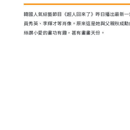
韓國人氣綜藝節目《超人回來了》昨日播出最新一集，秋
員秀英、李輝才等肖像。原來這是她與父親秋成勳
絲讚小愛的畫功有趣，甚有畫畫天份。