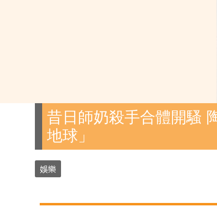
昔日師奶殺手合體開騷 
地球」
娛樂