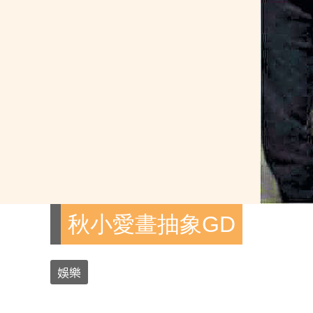
秋小愛畫抽象GD
娛樂