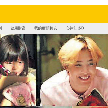
刊
健康財富
我的麻煩糖友
心律知多D