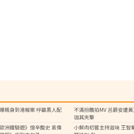
爆親身到港報案 呼籲黑人配
不滿扮醜拍MV 呂爵安遭
珈其夾擊
歐洲鐵騎遊》憶辛酸史 袁偉
小鮮肉初嘗主持滋味 王智