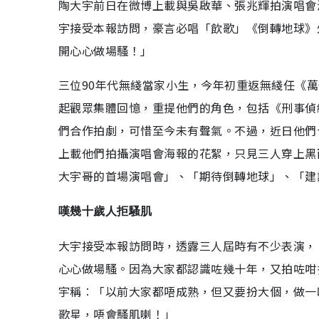
陶大宇前日在微博上載與吳啟華、張兆輝拍演唱會
宇接受本報訪問，豪言必唱「飲歌」《倒轉地球》
開心心做場騷！」
三位90年代無綫當家小生，今年初重返無綫任《萬
起觀眾集體回憶，重提他們的角色，包括《刑事偵
們合作拍劇，可惜至今未有聲氣。不過，近日他們
上載他們拍攝演唱會海報的花絮，只見三人穿上黑
大宇哥的首場演唱會」、「期待倒轉地球」、「建
嘆幾十歲人拒騷肌
大宇接受本報訪問時，透露三人屆時有不少表演，
心心做場騷。因為大家都認識咗幾十年，又拍咗咁
宇稱︰「以前大家都唔成熟，但又要扮大個，做一
歌星，唔會騷肌喇！」