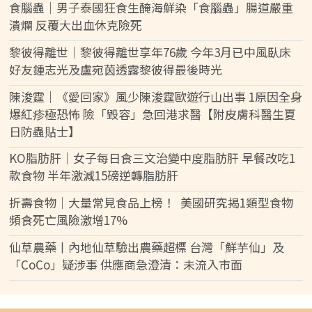
食腦蟲｜男子泰國狂食生醃海鮮染「食腦蟲」腸道嚴重
潰爛 反覆大出血休克險死
黎彼得離世｜黎彼得離世享年76歲 今年3月已中風臥床
好友鍾志光及盧宛茵透露黎彼得最後時光
陳浚霆｜《愛回家》風少陳浚霆歐遊行山出事 1原因全身
爆紅疹極恐怖 險「毀容」急回港求醫【附皮膚科醫生夏
日防蟲貼士】
KO脂肪肝｜女子每日食三文治變中度脂肪肝 早餐改吃1
款食物 半年激減15磅逆轉脂肪肝
折壽食物｜大量常見食品上榜！ 美國研究揭1類型食物
頻食死亡風險激增17%
仙草農藥丨內地仙草驗出農藥超標 台灣「鮮芋仙」及
「CoCo」疑涉事 供應商急澄清：未流入市面