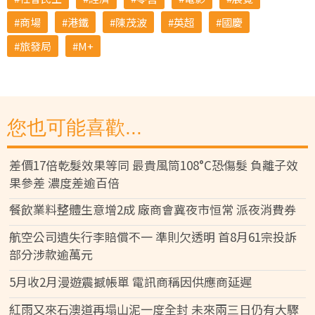
商場
港鐵
陳茂波
英超
國慶
旅發局
M+
您也可能喜歡...
差價17倍乾髮效果等同 最貴風筒108°C恐傷髮 負離子效
果參差 濃度差逾百倍
餐飲業料整體生意增2成 廠商會冀夜市恒常 派夜消費券
航空公司遺失行李賠償不一 準則欠透明 首8月61宗投訴
部分涉款逾萬元
5月收2月漫遊震撼帳單 電訊商稱因供應商延遲
紅雨又來石澳道再塌山泥一度全封 未來兩三日仍有大驟