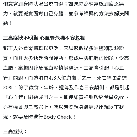
他意會到身體狀況出現問題；如果你都經常感到疲乏無
力，就要誠實面對自己身體，並參考祥興的方法去解決問
題！
三高症狀不明顯 心血管危機不容忽視
都市人外食習慣難以更改，容易吸收過多油鹽糖及澱粉
質，而且大多缺乏時間運動，形成中央肥胖的問題，令高
血脂、高膽固醇及高血壓悄悄逼近。三高會引起「心血
管」問題，而這項香港3大健康殺手之一，死亡率更高達
30%！除了飲食，年齡、遺傳及作息日夜顛倒，都是引起
「心血管」問題成因之一。即使如黃祥興般經常做Gym，
亦有機會與三高遇上，所以若發現身體經常出現以下狀
況，就要及時進行Body Check！
三高症狀：