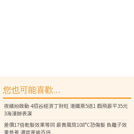
您也可能喜歡...
夜繽紛啟動 4招谷經濟丁財旺 港鐵票5送1 戲飛最平35元
3海濱辦表演
差價17倍乾髮效果等同 最貴風筒108°C恐傷髮 負離子效
果參差 濃度差逾百倍