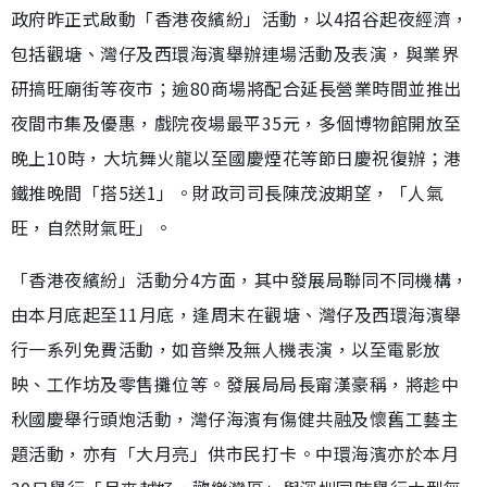
政府昨正式啟動「香港夜繽紛」活動，以4招谷起夜經濟，
包括觀塘、灣仔及西環海濱舉辦連場活動及表演，與業界
研搞旺廟街等夜市；逾80商場將配合延長營業時間並推出
夜間市集及優惠，戲院夜場最平35元，多個博物館開放至
晚上10時，大坑舞火龍以至國慶煙花等節日慶祝復辦；港
鐵推晚間「搭5送1」。財政司司長陳茂波期望，「人氣
旺，自然財氣旺」。
「香港夜繽紛」活動分4方面，其中發展局聯同不同機構，
由本月底起至11月底，逢周末在觀塘、灣仔及西環海濱舉
行一系列免費活動，如音樂及無人機表演，以至電影放
映、工作坊及零售攤位等。發展局局長甯漢豪稱，將趁中
秋國慶舉行頭炮活動，灣仔海濱有傷健共融及懷舊工藝主
題活動，亦有「大月亮」供市民打卡。中環海濱亦於本月