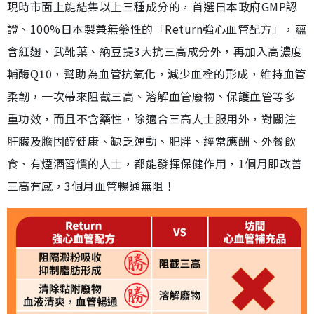
現時市面上能結集以上三種成分的，首選日本政府GMP認
證、100%日本製兼無藥性的「Return強心血管配方」，蘊
含紅麴、武靴葉、納豆提3大抗三高成分外，再加入高濃度
輔酶Q10，幫助為血管抗氧化，減少血栓的形成，維持血管
柔韌，一次帶來阻截三高、溶解血管廢物、保護血管等多
重功效，而且不含藥性，除適合三高人士服用外，對關注
肝臟及膽固醇健康、缺乏運動、肥胖、經常應酬、外餐飲
食、有煙酒習慣的人士，都能發揮保健作用，1個月即改善
三高有感，3個月血管暢通無阻！