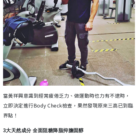
當黃祥興意識到經常疲倦乏力、做運動時也力有不逮時，
立即決定進行Body Check檢查，果然發現原來三高已到臨
界點！
3大天然成分 全面阻糖降脂抑膽固醇