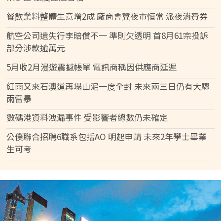
餐飲業料整體生意增2成 廠商會冀夜市恒常 派夜消費券
航空公司遺失行李賠償不一 準則欠透明 首8月61宗投訴
部分涉款逾萬元
5月收2月漫遊震撼帳單 電訊商稱因供應商延遲
紅雨又來石澳道再塌山泥一度全封 未來兩三日仍有大驟
雨雷暴
數碼港資料洩漏事件 受影響者總數仍未確定
公僕聯合招聘6職系包括AO 明起申請 未來2年學士畢業
生可考