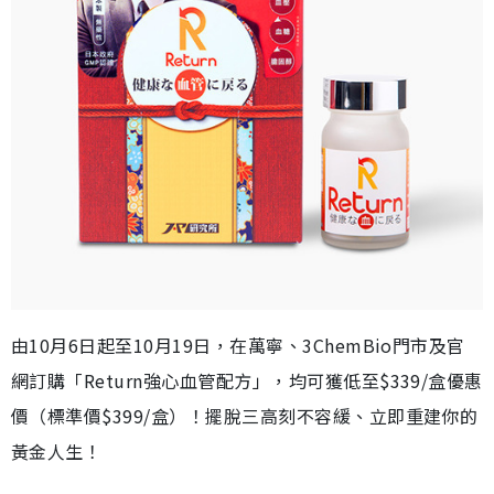
由10月6日起至10月19日，在萬寧、3ChemBio門市及官
網訂購「Return強心血管配方」，均可獲低至$339/盒優惠
價（標準價$399/盒）！擺脫三高刻不容緩、立即重建你的
黃金人生！