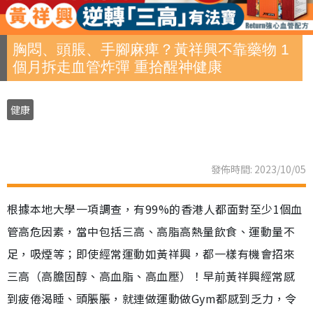
胸悶、頭脹、手腳麻痺？黃祥興不靠藥物 1
個月拆走血管炸彈 重拾醒神健康
健康
發佈時間: 2023/10/05
根據本地大學一項調查，有99%的香港人都面對至少1個血
管高危因素，當中包括三高、高脂高熱量飲食、運動量不
足，吸煙等；即使經常運動如黃祥興，都一樣有機會招來
三高（高膽固醇、高血脂、高血壓）！早前黃祥興經常感
到疲倦渴睡、頭脹脹，就連做運動做Gym都感到乏力，令