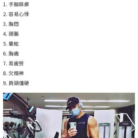
1. 手腳麻痹
2. 容易心悸
3. 胸悶
4. 頭脹
5. 暈眩
6. 胸痛
7. 易疲勞
8. 欠精神
9. 肩頸僵硬