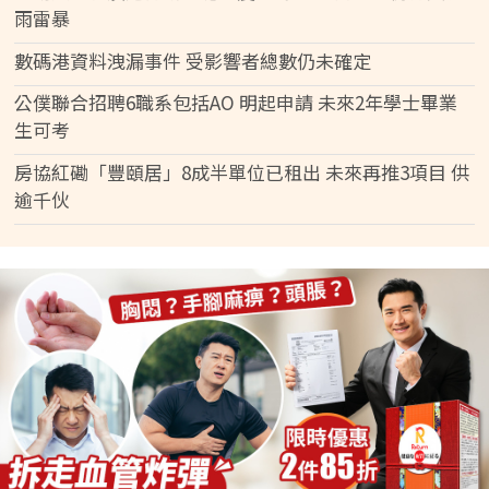
雨雷暴
數碼港資料洩漏事件 受影響者總數仍未確定
公僕聯合招聘6職系包括AO 明起申請 未來2年學士畢業
生可考
房協紅磡「豐頤居」8成半單位已租出 未來再推3項目 供
逾千伙