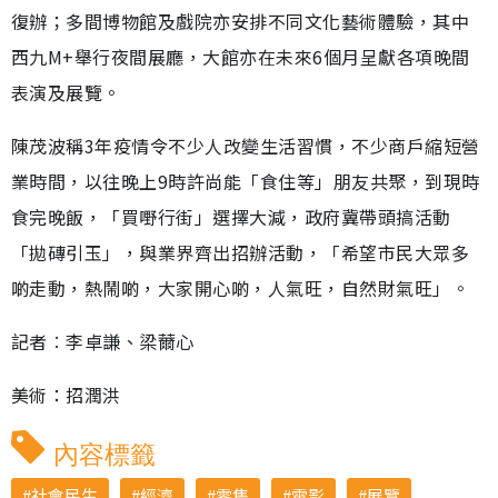
復辦；多間博物館及戲院亦安排不同文化藝術體驗，其中
西九M+舉行夜間展廳，大館亦在未來6個月呈獻各項晚間
表演及展覽。
陳茂波稱3年疫情令不少人改變生活習慣，不少商戶縮短營
業時間，以往晚上9時許尚能「食住等」朋友共聚，到現時
食完晚飯，「買嘢行街」選擇大減，政府冀帶頭搞活動
「拋磚引玉」，與業界齊出招辦活動，「希望市民大眾多
啲走動，熱鬧啲，大家開心啲，人氣旺，自然財氣旺」。
記者︰李卓謙、梁薾心
美術：招潤洪
內容標籤
社會民生
經濟
零售
電影
展覽