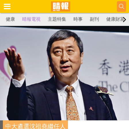
健康
晴報電視
主題特集
時事
副刊
健康財富
中大遴選沈祖堯繼任人