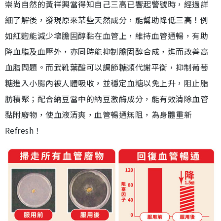
崇尚自然的黃祥興當得知自己三高已響起警號時，經過詳
細了解後，發現原來某些天然成分，能幫助降低三高！例
如紅麴能減少壞膽固醇黏在血管上，維持血管通暢，有助
降血脂及血壓外，亦同時能抑制膽固醇合成，進而改善高
血脂問題。而武靴葉酸可以調節糖類代謝平衡，抑制葡萄
糖進入小腸內被人體吸收，並穩定血糖以免上升，阻止脂
肪積聚；配合納豆當中的納豆激酶成分，能有效清除血管
黏附廢物，使血液清爽，血管暢通無阻，為身體重新
Refresh！