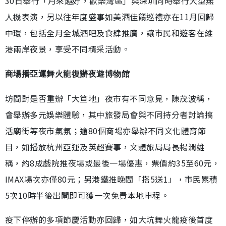
30日舉行「月來越好，歡樂灣區」與深圳同時舉行大型無
人機表演，另以往年度盛事如美酒佳餚巡禮亦在11月回歸
中環，包括全月全城酒吧及食肆推廣，讓市民和遊客在維
港兩岸夜景，享受不同精采活動。
商場播亞運舞火龍復辦夜遊博物館
坊間對是否重辦「大笪地」夜市有不同意見，陳茂波稱，
會舉辦多元娛樂體驗，其中旅發局會與不同持分者討論搞
活廟街等夜市氣氛；逾80個商場亦舉辦不同文化體育節
目，如播放杭州亞運及英超賽事，文體旅局局長楊潤雄
稱，約8成戲院推夜場或最後一場優惠，票價約35至60元，
IMAX場次亦僅80元；另港鐵推晚間「搭5送1」，市民累積
5次10時半後出閘即可獲一次免費本地車程。
疫下停辦的多項節慶活動亦回歸，如大坑舞火龍疫後首度