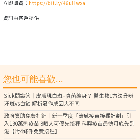
立即購買：
https://bit.ly/46uHwxa
資訊由客戶提供
您也可能喜歡...
Sick問識答｜皮膚現白斑=真菌纏身？ 醫生教1方法分辨
汗斑vs白蝕 解析發作成因大不同
政府資助免費打針｜新一季度「流感疫苗接種計劃」引
入130萬劑疫苗 8類人可優先接種 科興疫苗最快月底先到
港【附4條件免費接種】