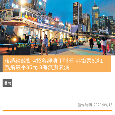
夜繽紛啟動 4招谷經濟丁財旺 港鐵票5送1
戲飛最平35元 3海濱辦表演
港聞
發佈時間: 2023/09/15