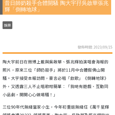
昔日師奶殺手合體開騷 陶大宇孖吳啟華張兆
輝「倒轉地球」
娛樂
發佈時間: 2023/09/15
陶大宇前日在微博上載與吳啟華、張兆輝拍演唱會海報的
照片，原來三位「師奶殺手」將於11月中合體假佛山開
騷。大宇接受本報訪問，豪言必唱「飲歌」《倒轉地球》
外，又透露三人不止唱歌咁簡單︰「我哋有遊戲、互動同
小品劇，開開心心做場騷！」
三位90年代無綫當家小生，今年初重返無綫任《萬千星輝
頒獎典禮2022》頒獎嘉賓，陶大宇、吳啟華及張兆輝的出