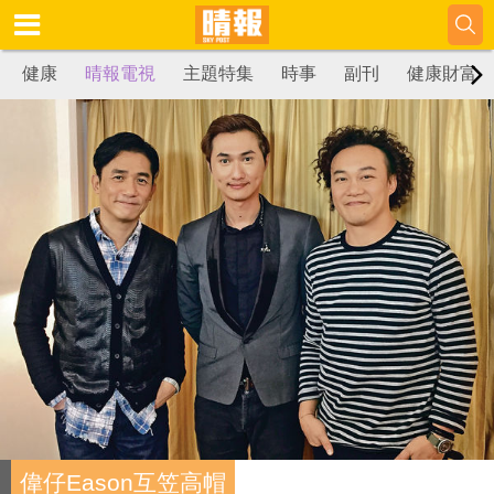
健康
晴報電視
主題特集
時事
副刊
健康財富
偉仔Eason互笠高帽