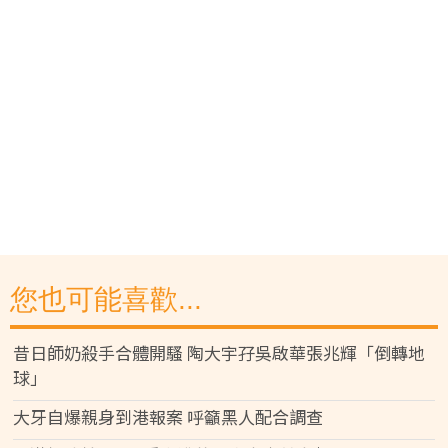
您也可能喜歡...
昔日師奶殺手合體開騷 陶大宇孖吳啟華張兆輝「倒轉地
球」
大牙自爆親身到港報案 呼籲黑人配合調查