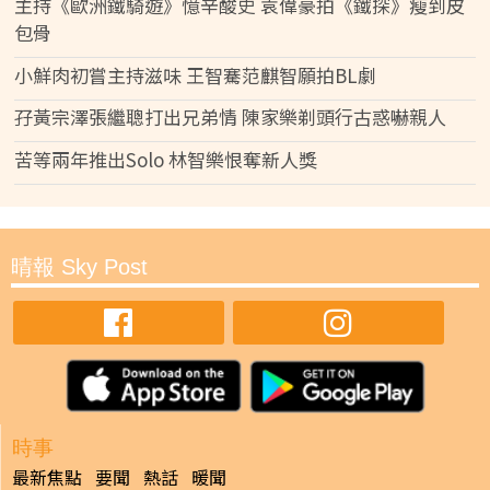
主持《歐洲鐵騎遊》憶辛酸史 袁偉豪拍《鐵探》瘦到皮
包骨
小鮮肉初嘗主持滋味 王智騫范麒智願拍BL劇
孖黃宗澤張繼聰打出兄弟情 陳家樂剃頭行古惑嚇親人
苦等兩年推出Solo 林智樂恨奪新人獎
晴報 Sky Post
時事
最新焦點
要聞
熱話
暖聞