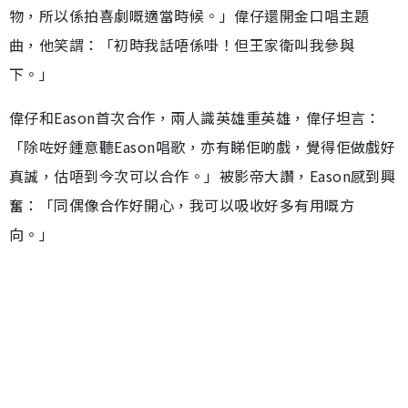
物，所以係拍喜劇嘅適當時候。」偉仔還開金口唱主題
曲，他笑謂：「初時我話唔係啩！但王家衛叫我參與
下。」
偉仔和Eason首次合作，兩人識英雄重英雄，偉仔坦言：
「除咗好鍾意聽Eason唱歌，亦有睇佢啲戲，覺得佢做戲好
真誠，估唔到今次可以合作。」被影帝大讚，Eason感到興
奮：「同偶像合作好開心，我可以吸收好多有用嘅方
向。」