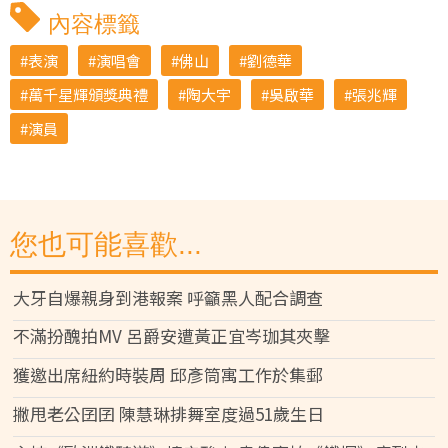
內容標籤
表演
演唱會
佛山
劉德華
萬千星輝頒獎典禮
陶大宇
吳啟華
張兆輝
演員
您也可能喜歡...
大牙自爆親身到港報案 呼籲黑人配合調查
不滿扮醜拍MV 呂爵安遭黃正宜岑珈其夾擊
獲邀出席紐約時裝周 邱彥筒寓工作於集郵
撇甩老公囝囝 陳慧琳排舞室度過51歲生日