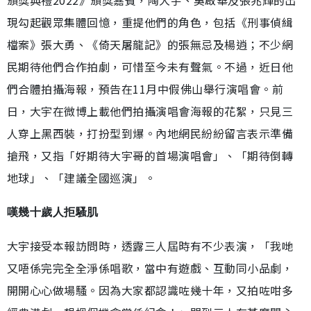
現勾起觀眾集體回憶，重提他們的角色，包括《刑事偵緝
檔案》張大勇、《倚天屠龍記》的張無忌及楊逍；不少網
民期待他們合作拍劇，可惜至今未有聲氣。不過，近日他
們合體拍攝海報，預告在11月中假佛山舉行演唱會。前
日，大宇在微博上載他們拍攝演唱會海報的花絮，只見三
人穿上黑西裝，打扮型到爆。內地網民紛紛留言表示準備
搶飛，又指「好期待大宇哥的首場演唱會」、「期待倒轉
地球」、「建議全國巡演」。
嘆幾十歲人拒騷肌
大宇接受本報訪問時，透露三人屆時有不少表演，「我哋
又唔係完完全全淨係唱歌，當中有遊戲、互動同小品劇，
開開心心做場騷。因為大家都認識咗幾十年，又拍咗咁多