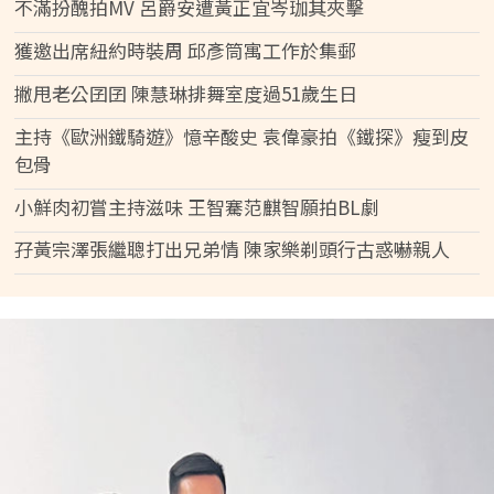
不滿扮醜拍MV 呂爵安遭黃正宜岑珈其夾擊
獲邀出席紐約時裝周 邱彥筒寓工作於集郵
撇甩老公囝囝 陳慧琳排舞室度過51歲生日
主持《歐洲鐵騎遊》憶辛酸史 袁偉豪拍《鐵探》瘦到皮
包骨
小鮮肉初嘗主持滋味 王智騫范麒智願拍BL劇
孖黃宗澤張繼聰打出兄弟情 陳家樂剃頭行古惑嚇親人