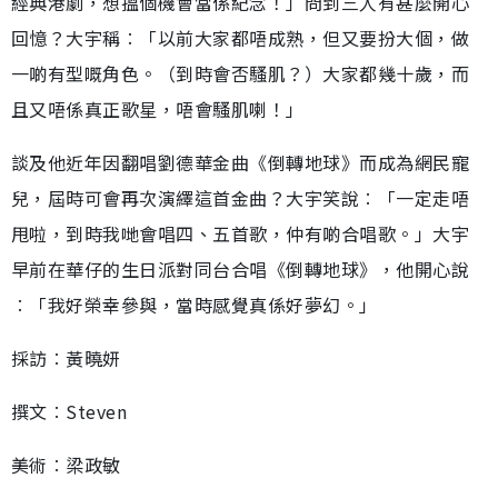
經典港劇，想搵個機會當係紀念！」問到三人有甚麼開心
回憶？大宇稱︰「以前大家都唔成熟，但又要扮大個，做
一啲有型嘅角色。（到時會否騷肌？）大家都幾十歲，而
且又唔係真正歌星，唔會騷肌喇！」
談及他近年因翻唱劉德華金曲《倒轉地球》而成為網民寵
兒，屆時可會再次演繹這首金曲？大宇笑說︰「一定走唔
甩啦，到時我哋會唱四、五首歌，仲有啲合唱歌。」大宇
早前在華仔的生日派對同台合唱《倒轉地球》，他開心說
︰「我好榮幸參與，當時感覺真係好夢幻。」
採訪︰黃曉妍
撰文︰Steven
美術︰梁政敏