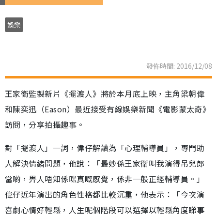
娛樂
發佈時間: 2016/12/08
王家衛監製新片《擺渡人》將於本月底上映，主角梁朝偉
和陳奕迅（Eason）最近接受有線娛樂新聞《電影蒙太奇》
訪問，分享拍攝趣事。
對「擺渡人」一詞，偉仔解讀為「心理輔導員」，專門助
人解決情緒問題，他說：「最妙係王家衛叫我演得吊兒郎
當啲，畀人唔知係咪真嘅感覺，係非一般正經輔導員。」
偉仔近年演出的角色性格都比較沉重，他表示：「今次演
喜劇心情好輕鬆，人生呢個階段可以選擇以輕鬆角度睇事