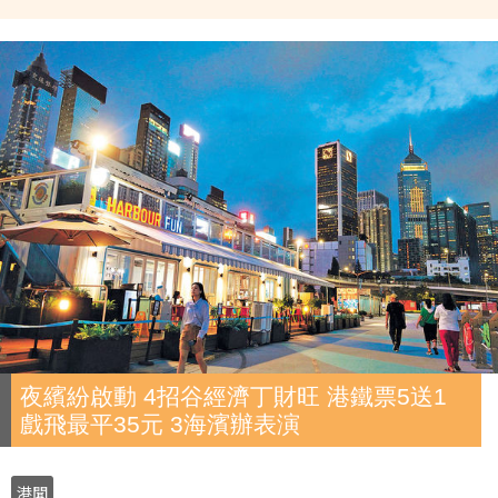
夜繽紛啟動 4招谷經濟丁財旺 港鐵票5送1
戲飛最平35元 3海濱辦表演
港聞