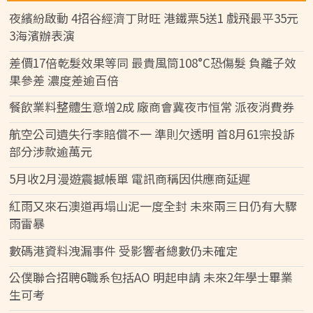
夜繽紛啟動 4招谷經濟丁財旺 港鐵票5送1 戲飛最平35元
3海濱辦表演
差價17倍乾髮效果等同 最貴風筒108°C恐傷髮 負離子效
果參差 濃度差逾百倍
餐飲業料整體生意增2成 廠商會冀夜市恒常 派夜消費券
航空公司遺失行李賠償不一 準則欠透明 首8月61宗投訴
部分涉款逾萬元
5月收2月漫遊震撼帳單 電訊商稱因供應商延遲
紅雨又來石澳道再塌山泥一度全封 未來兩三日仍有大驟
雨雷暴
數碼港資料洩漏事件 受影響者總數仍未確定
公僕聯合招聘6職系包括AO 明起申請 未來2年學士畢業
生可考