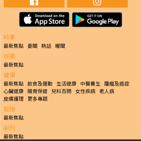
時事
最新焦點
要聞
熱話
暖聞
娛樂
最新焦點
健康
最新焦點
飲食及運動
生活健康
中醫養生
腫瘤及癌症
心臟健康
腸胃保健
兒科百問
女性疾病
老人病
皮膚護理
更多專題
寵物
最新焦點
副刊
最新焦點