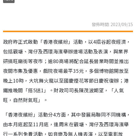
發佈時間: 2023/09/15
政府昨正式啟動「香港夜繽紛」活動，以4招谷起夜經濟，
包括觀塘、灣仔及西環海濱舉辦連場活動及表演，與業界
研搞旺廟街等夜市；逾80商場將配合延長營業時間並推出
夜間市集及優惠，戲院夜場最平35元，多個博物館開放至
晚上10時，大坑舞火龍以至國慶煙花等節日慶祝復辦；港
鐵推晚間「搭5送1」。財政司司長陳茂波期望，「人氣
旺，自然財氣旺」。
「香港夜繽紛」活動分4方面，其中發展局聯同不同機構，
由本月底起至11月底，逢周末在觀塘、灣仔及西環海濱舉
行一系列免費活動，如音樂及無人機表演，以至電影放