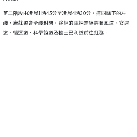
第二階段由凌晨1時45分至凌晨4時30分，連同餘下的左
綫，康莊道會全綫封閉，途經的車輛需繞經順風道、安運
道、暢運道、科學館道及梳士巴利道前往紅隧。