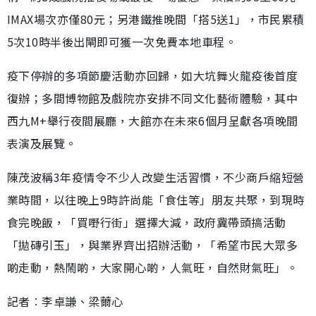
IMAX場次亦僅80元；另港鐵推晚間「搭5送1」，市民累積
5次10時半後出閘即可獲一次免費本地車程。
疫下停辦的多項節慶活動亦回歸，如大坑舞火龍疫後首度
復辦；多間博物館及戲院亦安排不同文化藝術體驗，其中
西九M+舉行夜間展廳，大館亦在未來6個月呈獻各項晚間
表演及展覽。
陳茂波稱3年疫情令不少人改變生活習慣，不少商戶縮短營
業時間，以往晚上9時許尚能「食住等」朋友共聚，到現時
食完晚飯，「買嘢行街」選擇大減，政府冀帶頭搞活動
「拋磚引玉」，與業界齊出招辦活動，「希望市民大眾多
啲走動，熱鬧啲，大家開心啲，人氣旺，自然財氣旺」。
記者︰李卓謙、梁薾心