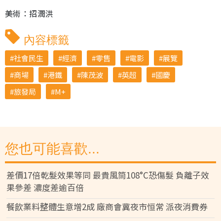
美術：招潤洪
內容標籤
社會民生
經濟
零售
電影
展覽
商場
港鐵
陳茂波
英超
國慶
旅發局
M+
您也可能喜歡...
差價17倍乾髮效果等同 最貴風筒108°C恐傷髮 負離子效
果參差 濃度差逾百倍
餐飲業料整體生意增2成 廠商會冀夜市恒常 派夜消費券