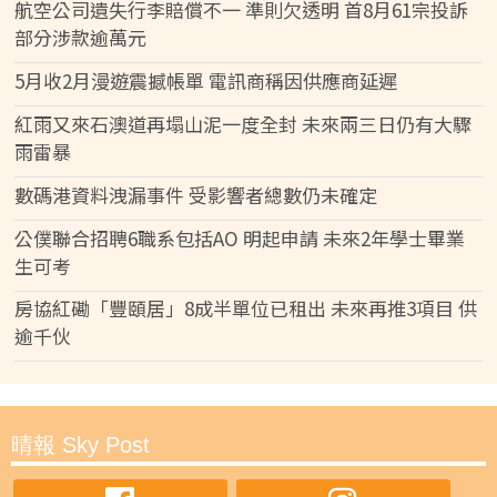
航空公司遺失行李賠償不一 準則欠透明 首8月61宗投訴
部分涉款逾萬元
5月收2月漫遊震撼帳單 電訊商稱因供應商延遲
紅雨又來石澳道再塌山泥一度全封 未來兩三日仍有大驟
雨雷暴
數碼港資料洩漏事件 受影響者總數仍未確定
公僕聯合招聘6職系包括AO 明起申請 未來2年學士畢業
生可考
房協紅磡「豐頤居」8成半單位已租出 未來再推3項目 供
逾千伙
晴報 Sky Post