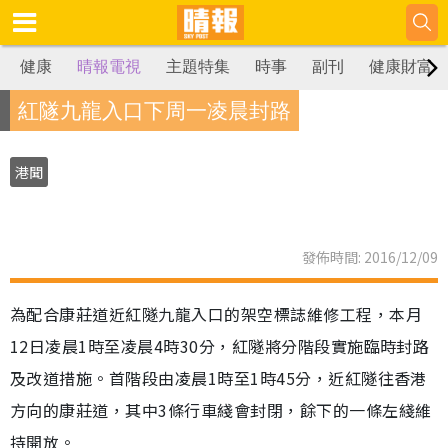
健康
晴報電視
主題特集
時事
副刊
健康財富
紅隧九龍入口下周一凌晨封路
港聞
發佈時間: 2016/12/09
為配合康莊道近紅隧九龍入口的架空標誌維修工程，本月
12日凌晨1時至凌晨4時30分，紅隧將分階段實施臨時封路
及改道措施。首階段由凌晨1時至1時45分，近紅隧往香港
方向的康莊道，其中3條行車綫會封閉，餘下的一條左綫維
持開放。