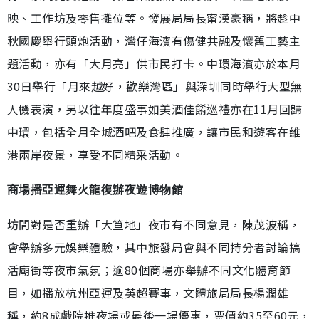
映、工作坊及零售攤位等。發展局局長甯漢豪稱，將趁中
秋國慶舉行頭炮活動，灣仔海濱有傷健共融及懷舊工藝主
題活動，亦有「大月亮」供市民打卡。中環海濱亦於本月
30日舉行「月來越好，歡樂灣區」與深圳同時舉行大型無
人機表演，另以往年度盛事如美酒佳餚巡禮亦在11月回歸
中環，包括全月全城酒吧及食肆推廣，讓市民和遊客在維
港兩岸夜景，享受不同精采活動。
商場播亞運舞火龍復辦夜遊博物館
坊間對是否重辦「大笪地」夜市有不同意見，陳茂波稱，
會舉辦多元娛樂體驗，其中旅發局會與不同持分者討論搞
活廟街等夜市氣氛；逾80個商場亦舉辦不同文化體育節
目，如播放杭州亞運及英超賽事，文體旅局局長楊潤雄
稱，約8成戲院推夜場或最後一場優惠，票價約35至60元，