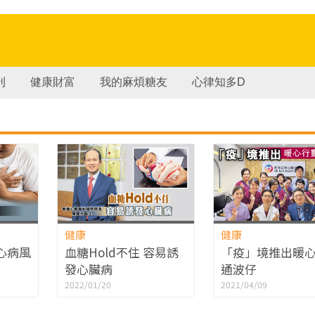
刊
健康財富
我的麻煩糖友
心律知多D
健康
健康
心病風
血糖Hold不住 容易誘
「疫」境推出暖
發心臟病
通波仔
2022/01/20
2021/04/09