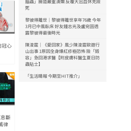
腦蟲」腸道嚴重潰爛 反覆大出血休克險
死
黎彼得離世｜黎彼得離世享年76歲 今年
3月已中風臥床 好友鍾志光及盧宛茵透
露黎彼得最後時光
陳浚霆｜《愛回家》風少陳浚霆歐遊行
防冠心
山出事 1原因全身爆紅疹極恐怖 險「毀
容」急回港求醫【附皮膚科醫生夏日防
蟲貼士】
「生活晴報 今期至HIT推介」
窒息斷
8萬律