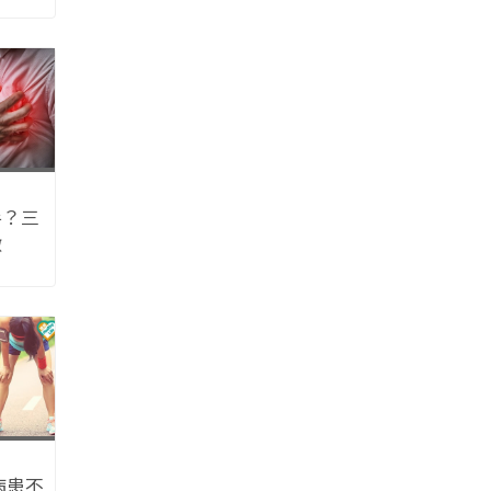
手？三
徵
病患不