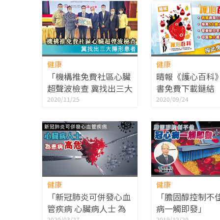
健康
健康
「機構推免費社區心臟
晴報《護心百科
超聲波檢查 冀找出三大
書免費下載鏈結
隱形患者」
2020/11/25
2020/09/24
健康
健康
「新冠肺炎可併發心血
「膽固醇控制不佳
管疾病 心臟病人士 為
病一觸即發」
2020/03/27
2019/12/20