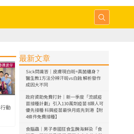
最新文章
Sick問識答｜皮膚現白斑=真菌纏身？
醫生教1方法分辨汗斑vs白蝕 解析發作
成因大不同
政府資助免費打針｜新一季度「流感疫
苗接種計劃」引入130萬劑疫苗 8類人可
心行動
優先接種 科興疫苗最快月底先到港【附
4條件免費接種】
食腦蟲｜男子泰國狂食生醃海鮮染「食