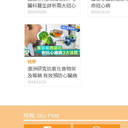
臟科醫生詳析兩大冠心
命冠心病
病手術特點
2019/03/05
2018/12/10
健康
澳洲研究抗氧化食物茶
及莓類 有效預防心臟病
冠心病中風
2018/11/13
晴報 Sky Post