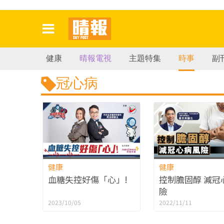
健康
晴報電視
主題特集
時事
副
冠心病
健康
健康
血糖失控好傷「心」!
控制膽固醇 減冠
險
2023/10/05
2022/11/11