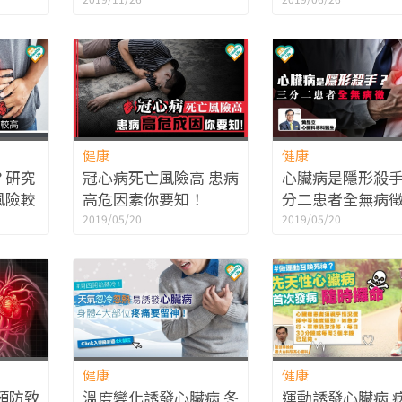
校方受責
師解釋原因
健康
健康
？研究
冠心病死亡風險高 患病
心臟病是隱形殺
風險較
高危因素你要知！
分二患者全無病
2019/05/20
2019/05/20
健康
健康
預防致
溫度變化誘發心臟病 冬
運動誘發心臟病 