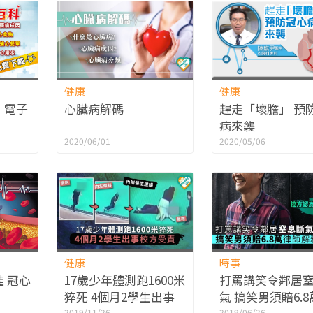
健康
健康
》電子
心臟病解碼
趕走「壞膽」 預
病來襲
2020/06/01
2020/05/06
健康
時事
 冠心
17歲少年體測跑1600米
打罵講笑令鄰居
猝死 4個月2學生出事
氣 搞笑男須賠6.
2019/11/26
2019/06/26