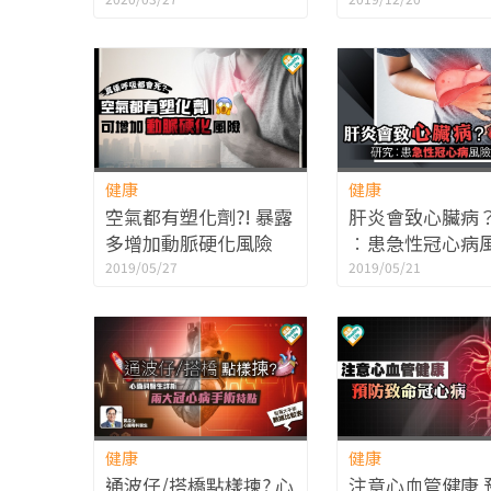
患病高危」
健康
健康
空氣都有塑化劑?! 暴露
肝炎會致心臟病
多增加動脈硬化風險
︰患急性冠心病
高
2019/05/27
2019/05/21
健康
健康
通波仔/搭橋點樣揀? 心
注意心血管健康 