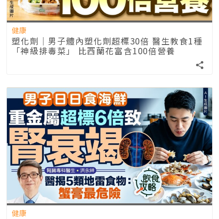
健康
塑化劑｜男子體內塑化劑超標30倍 醫生教食1種
「神級排毒菜」 比西蘭花富含100倍營養
健康