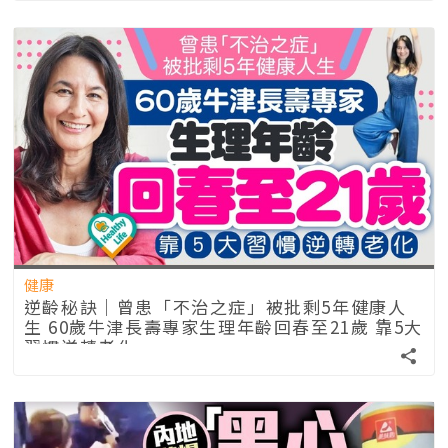
健康
逆齡秘訣｜曾患「不治之症」被批剩5年健康人
生 60歲牛津長壽專家生理年齡回春至21歲 靠5大
習慣逆轉老化