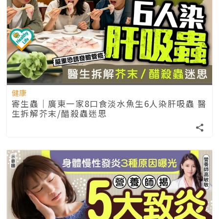
健康
寄生蟲｜廣東一家8口食淡水魚生6人染肝吸蟲 醫
生拆解芥末/醋殺蟲迷思