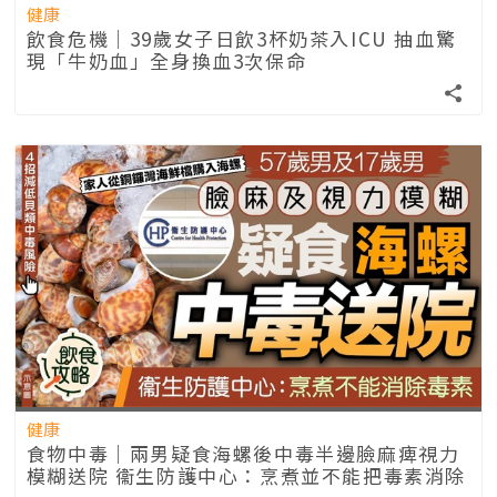
健康
飲食危機｜39歲女子日飲3杯奶茶入ICU 抽血驚
現「牛奶血」全身換血3次保命
健康
食物中毒｜兩男疑食海螺後中毒半邊臉麻痺視力
模糊送院 衞生防護中心：烹煮並不能把毒素消除