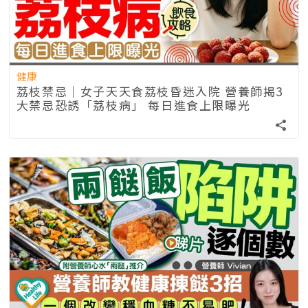
健康
荔枝禁忌｜女子天天食荔枝昏迷入院 營養師 揭3
大禁忌恐誘「荔枝病」 每日進食上限曝光