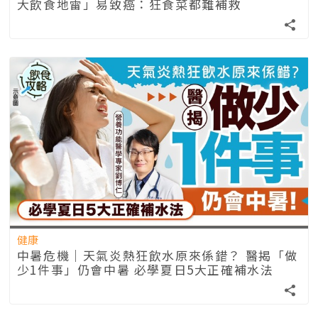
大飲食地雷」易致癌：狂食菜都難補救
健康
中暑危機｜天氣炎熱狂飲水原來係錯？ 醫揭「做
少1件事」仍會中暑 必學夏日5大正確補水法