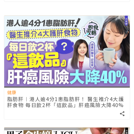
健康
脂肪肝︱港人逾4分1患脂肪肝！ 醫生推介4大護
肝食物 每日飲2杯「這飲品」肝癌風險大降40%