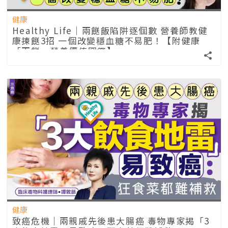
健康
Healthy Life｜兩餸飯陷阱逐個數 營養師教健
康揀餸3招 一個改變穩血糖不易肥！【附健康
「兩餸」營養價值圖鑑】
健康
致癌危機｜兩親戚先後患大腸癌 毒物專家揭「3