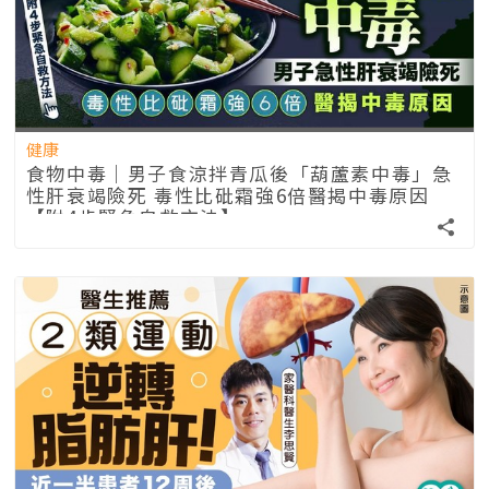
健康
食物中毒｜男子食涼拌青瓜後「葫蘆素中毒」急
性肝衰竭險死 毒性比砒霜強6倍醫揭中毒原因
【附4步緊急自救方法】