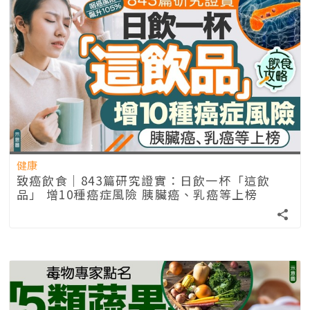
健康
致癌飲食｜843篇研究證實：日飲一杯「這飲
品」 增10種癌症風險 胰臟癌、乳癌等上榜