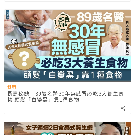
健康
長壽秘訣｜89歲名醫30年無感冒必吃3大養生食
物 頭髮「白變黑」靠1種食物