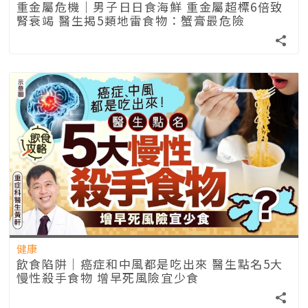
重金屬危機｜男子日日食海鮮 重金屬超標6倍致
腎衰竭 醫生揭5類地雷食物：蟹膏最危險
健康
飲食陷阱｜癌症和中風都是吃出來 醫生點名5大
慢性殺手食物 增早死風險宜少食