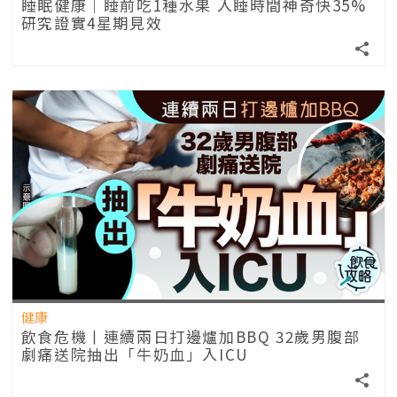
睡眠健康｜睡前吃1種水果 入睡時間神奇快35%
研究證實4星期見效
健康
飲食危機丨連續兩日打邊爐加BBQ 32歲男腹部
劇痛送院抽出「牛奶血」入ICU