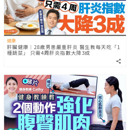
健康
肝臟健康︱28歲男患嚴重肝炎 醫生教每天吃「1
種蔬菜」 只需4周肝炎指數大降3成