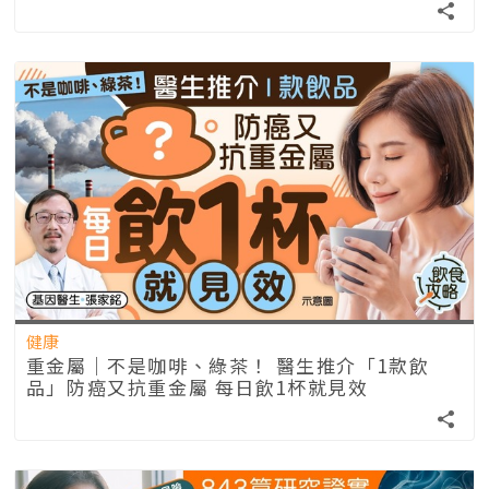
健康
重金屬｜不是咖啡、綠茶！ 醫生推介「1款飲
品」防癌又抗重金屬 每日飲1杯就見效