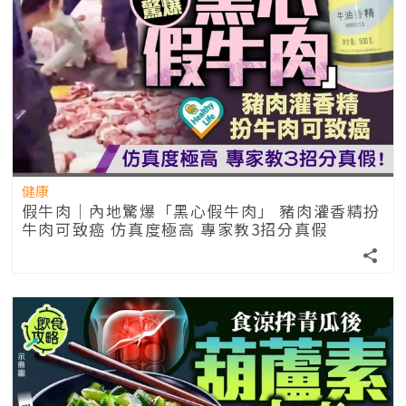
健康
假牛肉｜內地驚爆「黑心假牛肉」 豬肉灌香精扮
牛肉可致癌 仿真度極高 專家教3招分真假