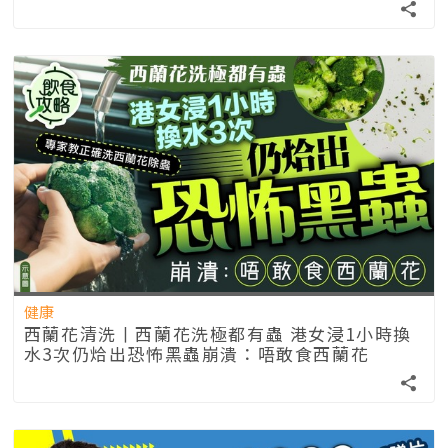
健康
西蘭花清洗丨西蘭花洗極都有蟲 港女浸1小時換
水3次仍烚出恐怖黑蟲崩潰：唔敢食西蘭花