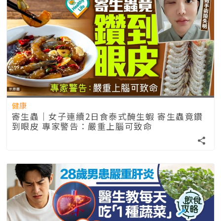
健康
寄生蟲｜女子連續2日食泰式醃生蝦 寄生蟲竟鑽
到眼皮 專家警告：嚴重上腦可致命