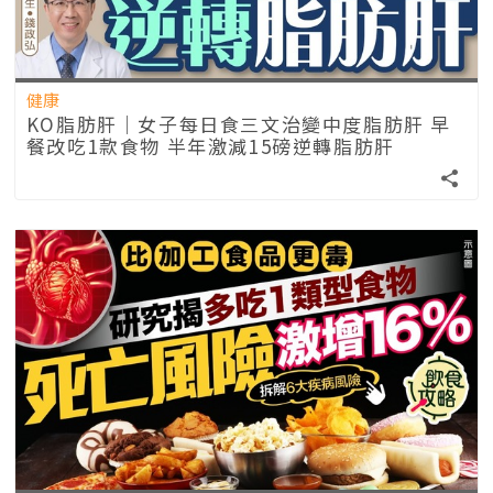
健康
KO脂肪肝｜女子每日食三文治變中度脂肪肝 早
餐改吃1款食物 半年激減15磅逆轉脂肪肝