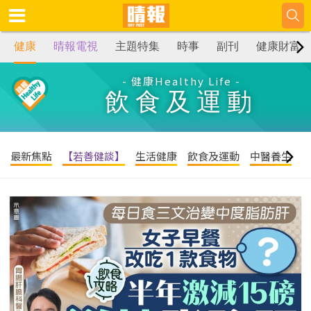
健康
晴報電視
主題特集
時事
副刊
健康財富
- 健康Healthy Life -
飲食及運動
最新焦點
【若善健談】
生活健康
飲食及運動
中醫養生