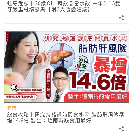
蛀牙危機｜30歲OL1類飲品當水飲 一年半15隻
牙嚴重蛀壞發黑【附3大護齒建議】
健康
飲食攻略｜研究揭錯誤時間食水果 脂肪肝風險暴
增14.6倍 醫生：這兩時段食用最好