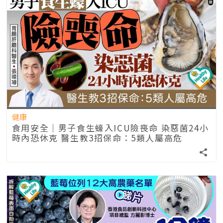
健康
食用安全｜男子食生蠔入ICU險喪命 染惡菌24小
時內恐休克 醫生教3招保命：5類人屬高危