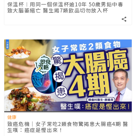
保溫杯︱用同一個保溫杯逾10年 50歲男鉛中毒
致大腦萎縮亡 醫生揭7類飲品切勿放入杯
健康
致癌危機｜女子常吃2類食物驚揭患大腸癌4期 醫
生嘆：癌症是慳出來！