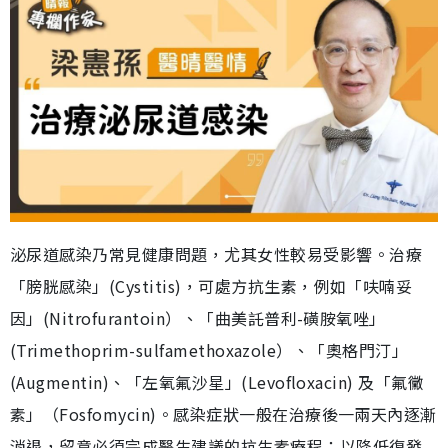
泌尿道感染乃常見健康問題，尤其女性較易受影響。治療
「膀胱感染」(Cystitis)，可處方抗生素，例如「呋喃妥
因」(Nitrofurantoin）、「曲美託普利-磺胺氧唑」
(Trimethoprim-sulfamethoxazole）、「奧格門汀」
(Augmentin)、「左氧氟沙星」(Levofloxacin) 及「氟黴
素」（Fosfomycin)。感染症狀一般在治療後一兩天內逐漸
消退，留意必須完成醫生建議的抗生素療程；以降低復發