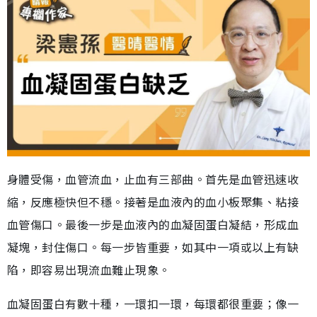
身體受傷，血管流血，止血有三部曲。首先是血管迅速收
縮，反應極快但不穩。接著是血液內的血小板聚集、粘接
血管傷口。最後一步是血液內的血凝固蛋白凝結，形成血
凝塊，封住傷口。每一步皆重要，如其中一項或以上有缺
陷，即容易出現流血難止現象。
血凝固蛋白有數十種，一環扣一環，每環都很重要；像一