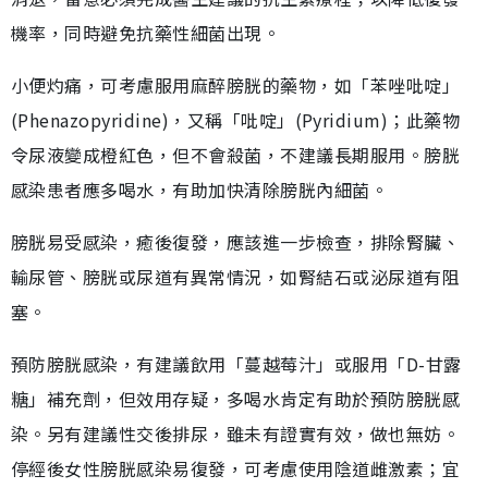
機率，同時避免抗藥性細菌出現。
小便灼痛，可考慮服用麻醉膀胱的藥物，如「苯唑吡啶」
(Phenazopyridine)，又稱「吡啶」(Pyridium)；此藥物
令尿液變成橙紅色，但不會殺菌，不建議長期服用。膀胱
感染患者應多喝水，有助加快清除膀胱內細菌。
膀胱易受感染，癒後復發，應該進一步檢查，排除腎臟、
輸尿管、膀胱或尿道有異常情況，如腎結石或泌尿道有阻
塞。
預防膀胱感染，有建議飲用「蔓越莓汁」或服用「D-甘露
糖」補充劑，但效用存疑，多喝水肯定有助於預防膀胱感
染。另有建議性交後排尿，雖未有證實有效，做也無妨。
停經後女性膀胱感染易復發，可考慮使用陰道雌激素；宜