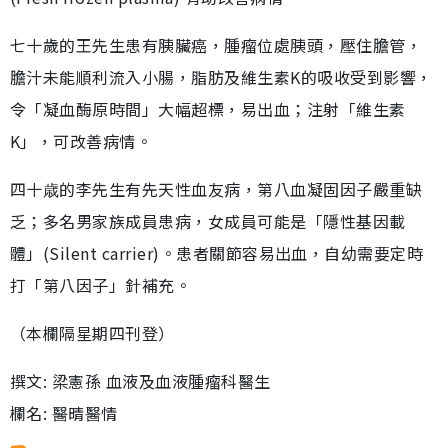
七十歲的王先生患有胰臟癌，腫瘤位處胰頭，壓住膽管，
膽汁未能順利流入小腸，脂肪及維生素K的吸收受到影響，
令「凝血酶原時間」大幅超標，易出血；注射「維生素
K」，可改善病情。
四十歳的李先生有先天性血友病，第八血凝固因子嚴重缺
乏；多名男家族成員患病，女成員可能是「隱性基因載
體」(Silent carrier)。患者關節容易出血，自幼需要定時
打「第八因子」針補充。
（本欄隔星期四刊登）
撰文: 梁憲孫 血液及血液腫瘤科醫生
欄名: 醫晴醫情