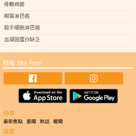
骨髓病變
眼窩淋巴癌
殺手細胞淋巴癌
血凝固蛋白缺乏
晴報 Sky Post
時事
最新焦點
要聞
熱話
暖聞
娛樂