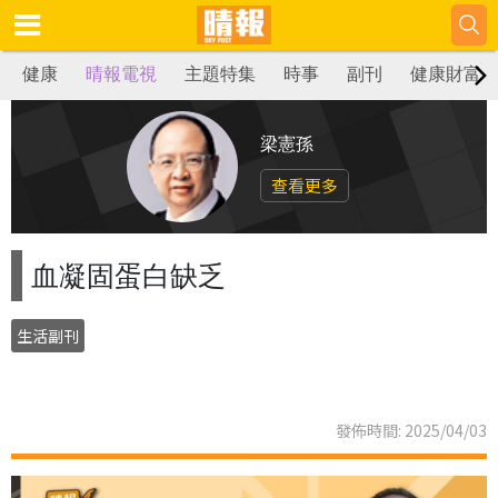
健康
晴報電視
主題特集
時事
副刊
健康財富
梁憲孫
查看更多
血凝固蛋白缺乏
生活副刊
發佈時間: 2025/04/03