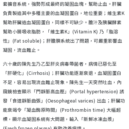
套擴音系統，強勢形成最終的凝固血塊，幫助止血。肝臟
負責製造其中多種主要的血凝固蛋白，地位重要；維生素K
幫助肝臟造血凝固蛋白，同樣不可缺少。膽汁及胰臟酵素
幫助小腸吸收脂肪，「維生素K」(Vitamin K) 乃「脂溶
性」(Fat soluble)；肝膽胰系統出了問題，可嚴重影響血
凝固，流血難止。
六十歲的陳先生乃乙型肝炎病毒帶菌者，病情已惡化至
「肝硬化」(Cirrhosis)；肝臟功能逐漸衰退，血凝固蛋白
不足，容易出現流血難止現象。陳先生一天突然吐血，內
窺鏡檢查顯示「門靜脈高血壓」(Portal hypertension) 誘
發「食道靜脈曲張」(Oesophageal varices) 出血；肝臟功
能衰竭令「凝血酶原時間」(Prothrombin time) 大幅超
標，顯示血凝固系統有大問題，輸入「新鮮冰凍血漿」
(Fresh frozen plasma) 有助改善病情。