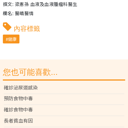
撰文: 梁憲孫 血液及血液腫瘤科醫生
欄名: 醫晴醫情
內容標籤
健康
您也可能喜歡...
確診泌尿道感染
預防食物中毒
確診食物中毒
長者貧血有因