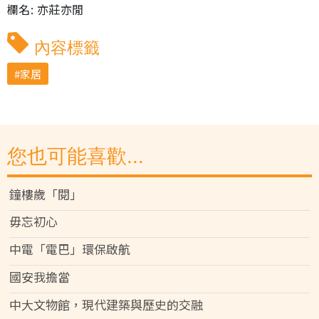
欄名: 亦莊亦閒
內容標籤
家居
您也可能喜歡...
鐘樓歲「閱」
毋忘初心
中電「電巴」環保啟航
國安我擔當
中大文物館，現代建築與歷史的交融