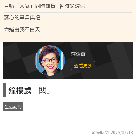
巨輪「入氣」同時卸貨 省時又環保
窩心的畢業典禮
命運由我不由天
莊偉茵
查看更多
鐘樓歲「閱」
生活副刊
發佈時間: 2025/07/18