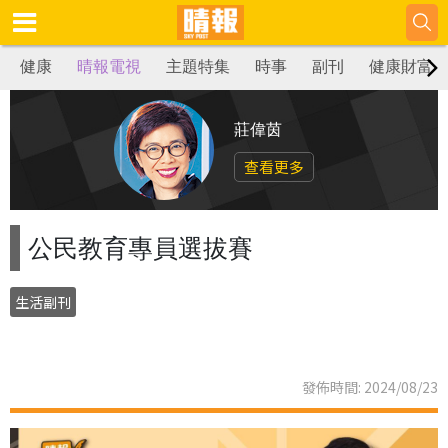
健康
晴報電視
主題特集
時事
副刊
健康財富
莊偉茵
查看更多
公民教育專員選拔賽
生活副刊
發佈時間: 2024/08/23