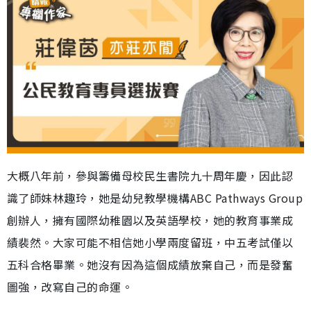
大概八年前，參與籌備母校民生書院九十周年慶，因此認
識了師妹林趣玲，她是幼兒教學機構ABC Pathways Group
創辦人，擁有國際幼稚園以及英語學校，她的教育事業成
績裴然。大家可能不相信她小學兩度留班，中五考試僅以
五科合格畢業。她沒有因為這個成績放棄自己，而是發奮
圖強，改寫自己的命運。