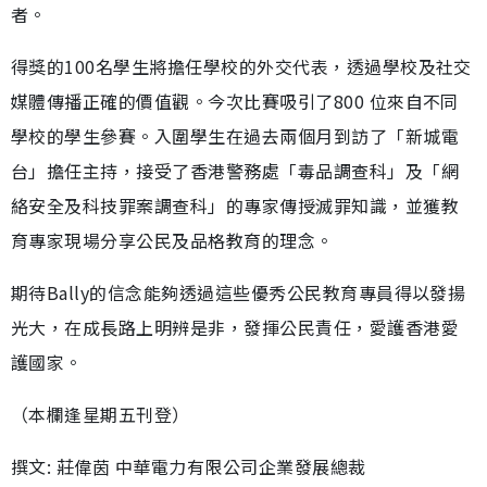
者。
得獎的100名學生將擔任學校的外交代表，透過學校及社交
媒體傳播正確的價值觀。今次比賽吸引了800 位來自不同
學校的學生參賽。入圍學生在過去兩個月到訪了「新城電
台」擔任主持，接受了香港警務處「毒品調查科」及「網
絡安全及科技罪案調查科」的專家傳授滅罪知識，並獲教
育專家現場分享公民及品格教育的理念。
期待Bally的信念能夠透過這些優秀公民教育專員得以發揚
光大，在成長路上明辨是非，發揮公民責任，愛護香港愛
護國家。
（本欄逢星期五刊登）
撰文: 莊偉茵 中華電力有限公司企業發展總裁