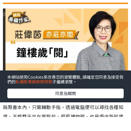
本網站使用Cookies來改善您的瀏覽體驗, 請確定您同意及接受我
們的
私隱政策與使用條款
才繼續瀏覽。
一年一度的香港書展又再次登場，又會見到愛書之人揀選
同意及關閉
心愛書本的時候。隨著數碼科技急速發展，尋求知識不再
局限書本內，只需轉動手指，透過電腦便可以尋找各種知
識，不想整天坐在電腦前，逛逛博物館，也是吸收新知識
的好方法機會。