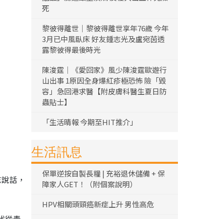
死
黎彼得離世｜黎彼得離世享年76歲 今年
3月已中風臥床 好友鍾志光及盧宛茵透
露黎彼得最後時光
陳浚霆｜《愛回家》風少陳浚霆歐遊行
山出事 1原因全身爆紅疹極恐怖 險「毀
容」急回港求醫【附皮膚科醫生夏日防
蟲貼士】
「生活晴報 今期至HIT推介」
生活訊息
保單逆按自製長糧 | 充裕退休儲備 + 保
志說話，
障家人GET！（附個案說明）
HPV相關頭頸癌新症上升 男性高危
代從青