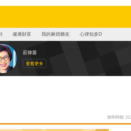
刊
健康財富
我的麻煩糖友
心律知多D
莊偉茵
查看更多
發佈時間: 202