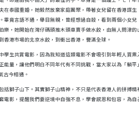
夫在泰國重婚，她毅然放棄家庭團聚，帶著女兒留在香港謀生
。畢竟言語不通，舉目無親，曾經想過自殺，看到兩個小女兒
伯樂，她開始在灣仔碼頭推木頭車賣手做水餃，由無人問津的
到香港市場的北京水餃，到衝出香港，譽滿全球。
中學生共賞電影，因為我知道這類電影不會吸引到年輕人買票
正能量，讓他們明白不同年代有不同挑戰，當大家以為「躺平
氣古今相通。
包括獅子山下。其實獅子山精神，不只是代表香港人的拼搏精
套電影，提醒我們要逆境中自強不息，學會感恩和包容，為自