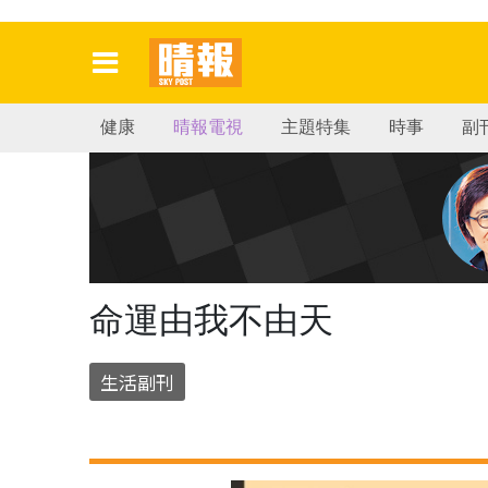
健康
晴報電視
主題特集
時事
副
命運由我不由天
生活副刊