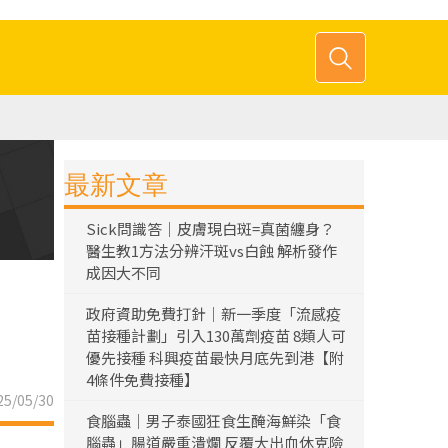
最新文章
Sick問識答｜皮膚現白斑=真菌纏身？
醫生教1方法分辨汗斑vs白蝕 解析發作
成因大不同
政府資助免費打針｜新一季度「流感疫
苗接種計劃」引入130萬劑疫苗 8類人可
優先接種 科興疫苗最快月底先到港【附
4條件免費接種】
5/05/30
食腦蟲｜男子泰國狂食生醃海鮮染「食
腦蟲」腸道嚴重潰爛 反覆大出血休克險