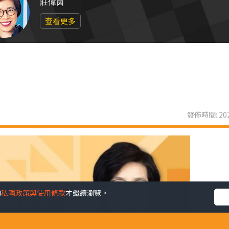
莊偉茵
查看更多
發佈時間: 202
的
私隱政策與使用條款
才繼續瀏覽。