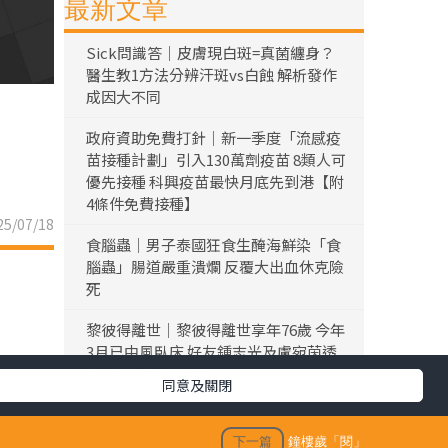
最新文章
Sick問識答｜皮膚現白斑=真菌纏身？
醫生教1方法分辨汗斑vs白蝕 解析發作
成因大不同
政府資助免費打針｜新一季度「流感疫
苗接種計劃」引入130萬劑疫苗 8類人可
優先接種 科興疫苗最快月底先到港【附
4條件免費接種】
5/07/18
食腦蟲｜男子泰國狂食生醃海鮮染「食
腦蟲」腸道嚴重潰爛 反覆大出血休克險
死
黎彼得離世｜黎彼得離世享年76歲 今年
3月已中風臥床 好友鍾志光及盧宛茵透
露黎彼得最後時光
同意及關閉
陳浚霆｜《愛回家》風少陳浚霆歐遊行
山出事 1原因全身爆紅疹極恐怖 險「毀
下一篇
鐘樓歲「閱」