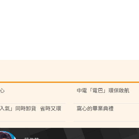
心
中電「電巴」環保啟航
入氣」同時卸貨 省時又環
窩心的畢業典禮