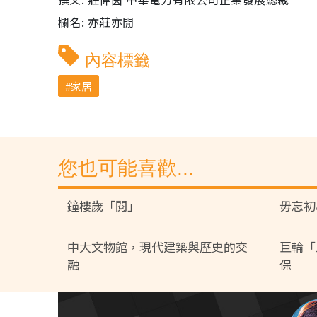
欄名: 亦莊亦閒
內容標籤
家居
您也可能喜歡...
鐘樓歲「閱」
毋忘初
中大文物館，現代建築與歷史的交
巨輪「
融
保