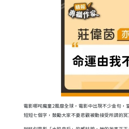
電影哪咤魔童2風靡全球，電影中出現不少金句，
短短七個字，鼓勵大家不要悲觀被動接受所謂的冥
就好似電影「水餃皇后」的臧姑娘，她的故事正正