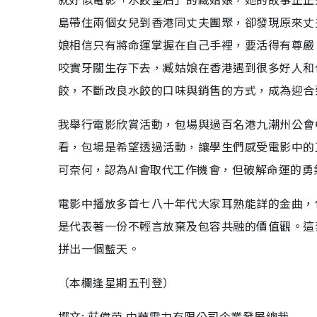
島帶住兩個女兒到香港同丈夫團聚，卻發現原來丈
娘相信只有將命運掌握在自己手裡，要活得有尊嚴
咬實牙關生存下去，臧姑娘在香港遇到很多好人和
餃，不斷改良水餃的口味與銷售的方式，成為迎合
我舉行電影欣賞活動，包場與過百名港九潮州公會
看，包場是希望透過活動，讓學生們感受電影中的
可奈何，認為AI會取代工作機會，但破解命運的勇
電影中播放多首七八十年代大家耳熟能詳的金曲，
是代表著一份不輕言放棄及包容共融的價值觀。這
拼出一個藍天。
（本欄逢星期五刊登）
撰文: 莊偉茵 中華電力有限公司企業發展總裁