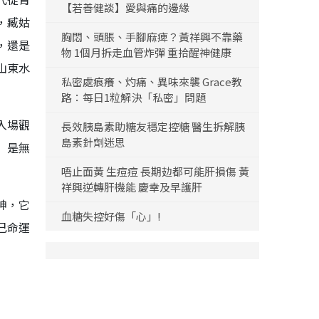
【若善健談】愛與痛的邊緣
，臧姑
胸悶、頭脹、手腳麻痺？黃祥興不靠藥
，還是
物 1個月拆走血管炸彈 重拾醒神健康
山東水
私密處痕癢、灼痛、異味來襲 Grace教
路：每日1粒解決「私密」問題
入場觀
長效胰島素助糖友穩定控糖 醫生拆解胰
島素針劑迷思
」是無
唔止面黃 生痘痘 長期攰都可能肝損傷 黃
祥興逆轉肝機能 慶幸及早護肝
神，它
血糖失控好傷「心」!
己命運