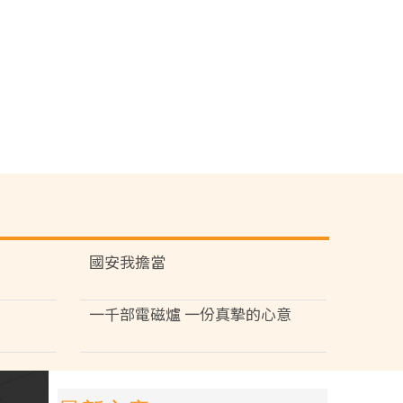
國安我擔當
一千部電磁爐 一份真摯的心意