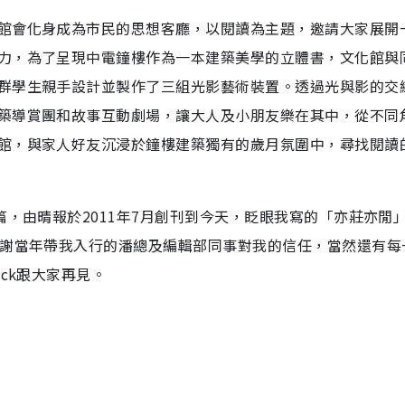
館會化身成為市民的思想客廳，以閱讀為主題，邀請大家展開
力，為了呈現中電鐘樓作為一本建築美學的立體書，文化館與
群學生親手設計並製作了三組光影藝術裝置。透過光與影的交
築導賞團和故事互動劇場，讓大人及小朋友樂在其中，從不同
館，與家人好友沉浸於鐘樓建築獨有的歲月氛圍中，尋找閱讀
篇，由晴報於2011年7月創刊到今天，眨眼我寫的「亦莊亦閒
感謝當年帶我入行的潘總及編輯部同事對我的信任，當然還有每
ck跟大家再見。