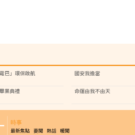
電巴」環保啟航
國安我擔當
畢業典禮
命運由我不由天
時事
最新焦點
要聞
熱話
暖聞