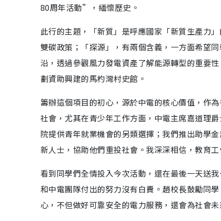
80周年活動”，緬懷歷史。
此行的主題，「新質」是呼應國家「新質生產力」
雙碳政策；「探源」，有兩個含義，一方面希望同
沿，透過參觀風力發電資產了解能源轉型的重要性
劃資助興建的馬杓灣村史館。
籌辦這個項目的初心，源於中電的核心價值，作為
社會，尤其在青少年工作方面，中電主席嘉道理爵
院提供青年就業機會的另類選擇；我們推出助學金
新人士，協助他們重投社會。我深深相信，教育工
看到同學們全情投入今次活動，還在最後一天送我
和中電團隊付出的努力沒有白費。趙校長鼓勵同學
心，不但做好可靠安全的電力服務，還會為社會未