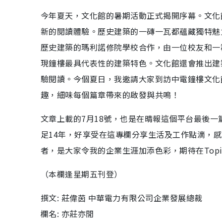
今年夏天，文化館的暑期活動正式揭開序幕。文化
新的閱讀體驗。歷史建築的一磚一瓦都蘊藏獨特魅
歷史建築的瑪利諾修院學校合作，由一位校友和一
現鐘樓最具代表性的建築特色。文化館還會推出建
驗閱讀。今個夏日，我邀請大家到訪中電鐘樓文化
趣，細味每個篇章帶來的啟發與共鳴！
文章上載的7月18號，也是在晴報這個平台最後一
足14年，好享受在這專欄分享生活及工作點滴，
者，是大家令我的企業生涯加添色彩，期待在Topi
（本欄逢星期五刊登）
撰文: 莊偉茵 中華電力有限公司企業發展總裁
欄名: 亦莊亦閒