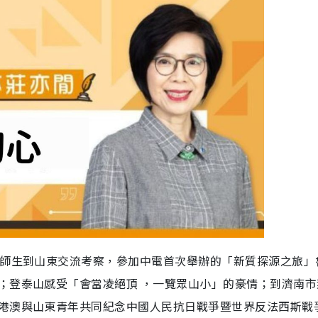
名師生到山東交流考察，參加中電首次舉辦的「新質探源之旅」
；登泰山感受「會當凌絕頂 ，一覽眾山小」的豪情；到濟南市
港澳與山東青年共同紀念中國人民抗日戰爭暨世界反法西斯戰