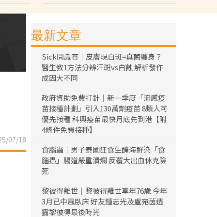
最新文章
Sick問識答｜皮膚現白斑=真菌纏身？
醫生教1方法分辨汗斑vs白蝕 解析發作
成因大不同
政府資助免費打針｜新一季度「流感疫
苗接種計劃」引入130萬劑疫苗 8類人可
優先接種 科興疫苗最快月底先到港【附
4條件免費接種】
5/07/18
食腦蟲｜男子泰國狂食生醃海鮮染「食
腦蟲」腸道嚴重潰爛 反覆大出血休克險
死
黎彼得離世｜黎彼得離世享年76歲 今年
3月已中風臥床 好友鍾志光及盧宛茵透
露黎彼得最後時光