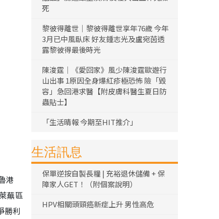
死
黎彼得離世｜黎彼得離世享年76歲 今年
3月已中風臥床 好友鍾志光及盧宛茵透
露黎彼得最後時光
陳浚霆｜《愛回家》風少陳浚霆歐遊行
山出事 1原因全身爆紅疹極恐怖 險「毀
容」急回港求醫【附皮膚科醫生夏日防
蟲貼士】
「生活晴報 今期至HIT推介」
生活訊息
保單逆按自製長糧 | 充裕退休儲備 + 保
魯港
障家人GET！（附個案說明）
萊蕪區
HPV相關頭頸癌新症上升 男性高危
爭勝利