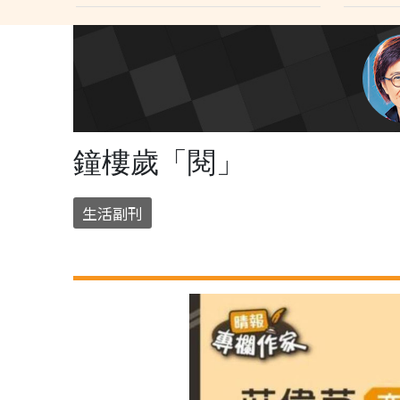
鐘樓歲「閱」
生活副刊