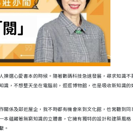
人揀選心愛書本的時候。隨著數碼科技急速發展，尋求知識不
知識，不想整天坐在電腦前，逛逛博物館，也是吸收新知識的
作關係及鄰近屋企，我不時都有機會來到文化館，也常聽到同
一本蘊藏著無窮知識的立體書，它擁有獨特的設計和建築風格
繫。