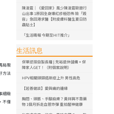
陳浚霆｜《愛回家》風少陳浚霆歐遊行
山出事 1原因全身爆紅疹極恐怖 險「毀
容」急回港求醫【附皮膚科醫生夏日防
蟲貼士】
「生活晴報 今期至HIT推介」
生活訊息
保單逆按自製長糧 | 充裕退休儲備 + 保
再局限
障家人GET！（附個案說明）
好方法
HPV相關頭頸癌新症上升 男性高危
【若善健談】愛與痛的邊緣
事細緻
胸悶、頭脹、手腳麻痺？黃祥興不靠藥
，不僅
物 1個月拆走血管炸彈 重拾醒神健康