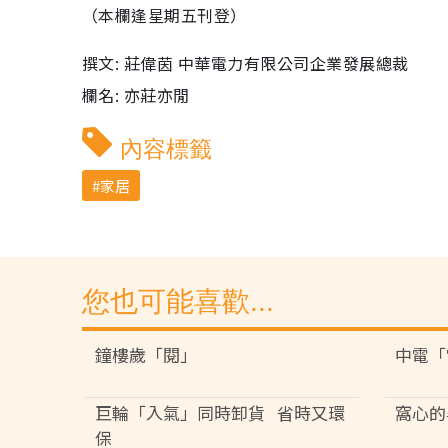
（本欄逢星期五刊登）
撰文: 莊偉茵 中華電力有限公司企業發展總裁
欄名: 亦莊亦閒
內容標籤
家居
您也可能喜歡...
鐘樓歲「閱」
中電「
巨輪「入氣」同時卸貨 省時又環
窩心的
保