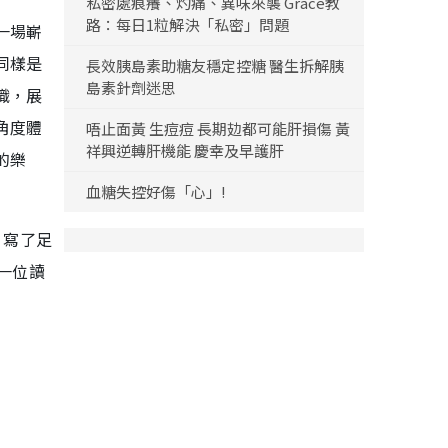
私密處痕癢、灼痛、異味來襲 Grace教
路：每日1粒解決「私密」問題
一場嶄
同樣是
長效胰島素助糖友穩定控糖 醫生拆解胰
島素針劑迷思
織，展
角度體
唔止面黃 生痘痘 長期攰都可能肝損傷 黃
祥興逆轉肝機能 慶幸及早護肝
的樂
血糖失控好傷「心」!
」寫了足
一位讀