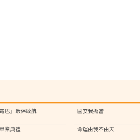
電巴」環保啟航
國安我擔當
畢業典禮
命運由我不由天