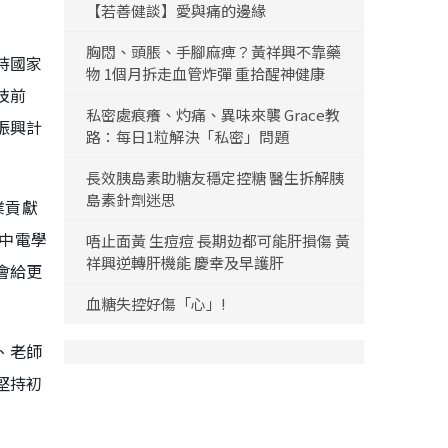
【若善健談】愛與痛的邊緣
胸悶、頭脹、手腳麻痺？黃祥興不靠藥
持國家
物 1個月拆走血管炸彈 重拾醒神健康
技前
私密處痕癢、灼痛、異味來襲 Grace教
振興計
路：每日1粒解決「私密」問題
長效胰島素助糖友穩定控糖 醫生拆解胰
島素針劑迷思
業貢獻
。中電學
唔止面黃 生痘痘 長期攰都可能肝損傷 黃
祥興逆轉肝機能 慶幸及早護肝
會給更
血糖失控好傷「心」!
、老師
堅持初