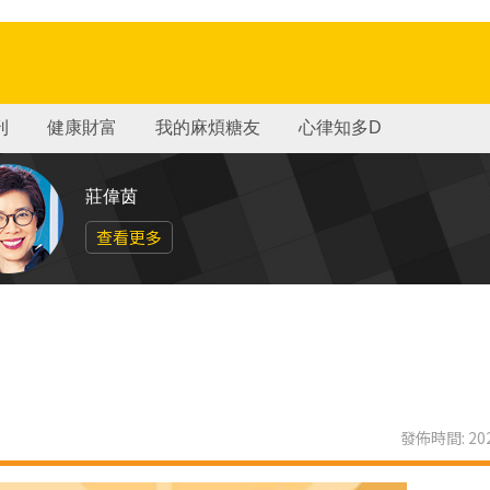
刊
健康財富
我的麻煩糖友
心律知多D
莊偉茵
查看更多
發佈時間: 202