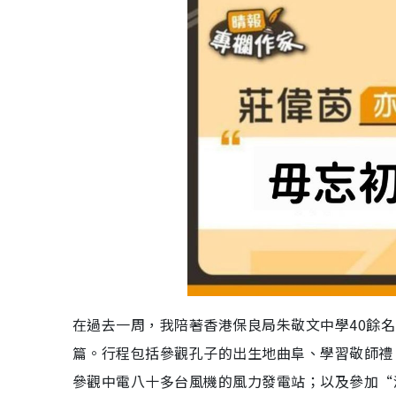
在過去一周，我陪著香港保良局朱敬文中學40餘
篇。行程包括參觀孔子的出生地曲阜、學習敬師禮
參觀中電八十多台風機的風力發電站；以及參加“