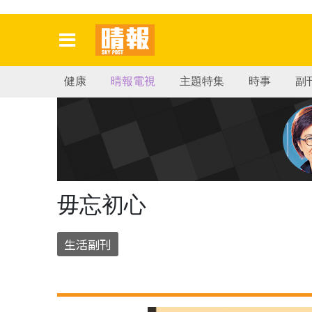
健康
晴報電視
主題特集
時事
副
毋忘初心
生活副刊