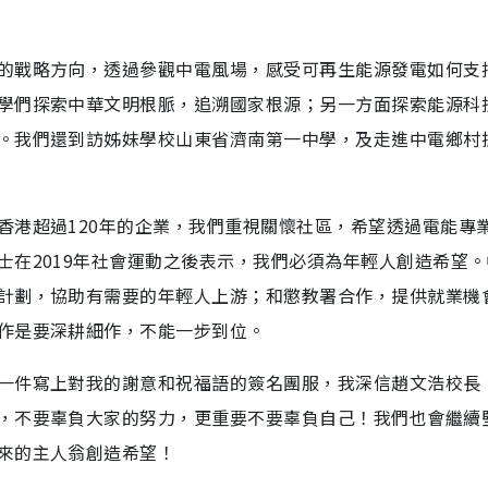
的戰略方向，透過參觀中電風場，感受可再生能源發電如何支
學們探索中華文明根脈，追溯國家根源；另一方面探索能源科
。我們還到訪姊妹學校山東省濟南第一中學，及走進中電鄉村
香港超過120年的企業，我們重視關懷社區，希望透過電能專
士在2019年社會運動之後表示，我們必須為年輕人創造希望
計劃，協助有需要的年輕人上游；和懲教署合作，提供就業機
作是要深耕細作，不能一步到位。
一件寫上對我的謝意和祝福語的簽名團服，我深信趙文浩校長
，不要辜負大家的努力，更重要不要辜負自己！我們也會繼續
來的主人翁創造希望！