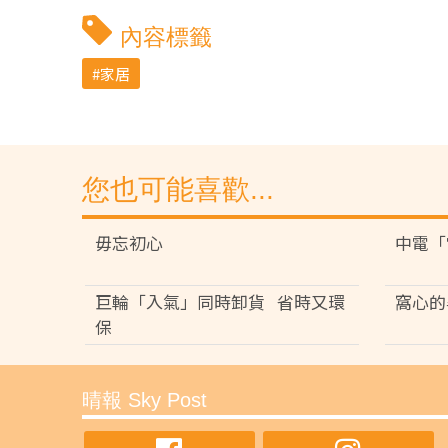
內容標籤
家居
您也可能喜歡...
毋忘初心
中電「
巨輪「入氣」同時卸貨 省時又環
窩心的
保
晴報 Sky Post