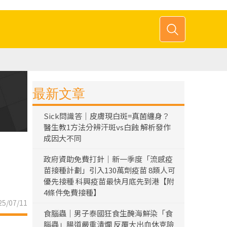
最新文章
Sick問識答｜皮膚現白斑=真菌纏身？
醫生教1方法分辨汗斑vs白蝕 解析發作
成因大不同
政府資助免費打針｜新一季度「流感疫
苗接種計劃」引入130萬劑疫苗 8類人可
優先接種 科興疫苗最快月底先到港【附
4條件免費接種】
5/07/11
食腦蟲｜男子泰國狂食生醃海鮮染「食
腦蟲」腸道嚴重潰爛 反覆大出血休克險