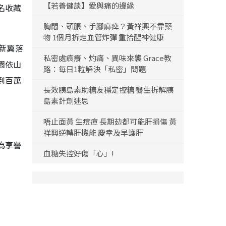
【若善健談】愛與痛的邊緣
名收藏
胸悶、頭脹、手腳麻痺？黃祥興不靠藥
物 1個月拆走血管炸彈 重拾醒神健康
的新翼落
私密處痕癢、灼痛、異味來襲 Grace教
園依山
路：每日1粒解決「私密」問題
到百萬
長效胰島素助糖友穩定控糖 醫生拆解胰
島素針劑迷思
唔止面黃 生痘痘 長期攰都可能肝損傷 黃
祥興逆轉肝機能 慶幸及早護肝
為享譽
血糖失控好傷「心」!