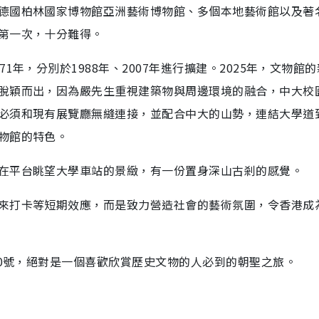
德國柏林國家博物館亞洲藝術博物館、多個本地藝術館以及著
第一次，十分難得。
年，分別於1988年、2007年進行擴建。2025年，文物館
脫穎而出，因為嚴先生重視建築物與周邊環境的融合，中大校
必須和現有展覽廳無縫連接，並配合中大的山勢，連結大學道
物館的特色。
在平台眺望大學車站的景緻，有一份置身深山古剎的感覺。
來打卡等短期效應，而是致力營造社會的藝術氛圍，令香港成
20號，絕對是一個喜歡欣賞歷史文物的人必到的朝聖之旅。