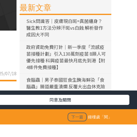
最新文章
Sick問識答｜皮膚現白斑=真菌纏身？
醫生教1方法分辨汗斑vs白蝕 解析發作
成因大不同
政府資助免費打針｜新一季度「流感疫
苗接種計劃」引入130萬劑疫苗 8類人可
優先接種 科興疫苗最快月底先到港【附
4條件免費接種】
5/07/18
食腦蟲｜男子泰國狂食生醃海鮮染「食
腦蟲」腸道嚴重潰爛 反覆大出血休克險
死
同意及關閉
黎彼得離世｜黎彼得離世享年76歲 今年
3月已中風臥床 好友鍾志光及盧宛茵透
下一篇
鐘樓歲「閱」
露黎彼得最後時光
陳浚霆｜《愛回家》風少陳浚霆歐遊行