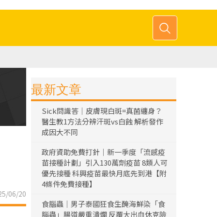
最新文章
Sick問識答｜皮膚現白斑=真菌纏身？
醫生教1方法分辨汗斑vs白蝕 解析發作
成因大不同
政府資助免費打針｜新一季度「流感疫
苗接種計劃」引入130萬劑疫苗 8類人可
優先接種 科興疫苗最快月底先到港【附
4條件免費接種】
5/06/20
食腦蟲｜男子泰國狂食生醃海鮮染「食
腦蟲」腸道嚴重潰爛 反覆大出血休克險