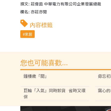
撰文: 莊偉茵 中華電力有限公司企業發展總裁
欄名: 亦莊亦閒
內容標籤
家居
您也可能喜歡...
鐘樓歲「閱」
毋忘初
巨輪「入氣」同時卸貨 省時又環
窩心的
保