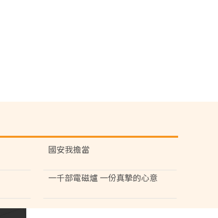
國安我擔當
一千部電磁爐 一份真摯的心意