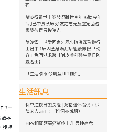
死
黎彼得離世｜黎彼得離世享年76歲 今年
3月已中風臥床 好友鍾志光及盧宛茵透
露黎彼得最後時光
陳浚霆｜《愛回家》風少陳浚霆歐遊行
山出事 1原因全身爆紅疹極恐怖 險「毀
容」急回港求醫【附皮膚科醫生夏日防
蟲貼士】
「生活晴報 今期至HIT推介」
生活訊息
保單逆按自製長糧 | 充裕退休儲備 + 保
「浮世
障家人GET！（附個案說明）
各類器
HPV相關頭頸癌新症上升 男性高危
，還得