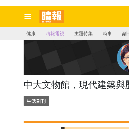
健康
晴報電視
主題特集
時事
副
中大文物館，現代建築與
生活副刊