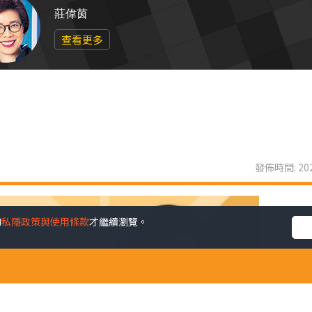
莊偉茵
查看更多
發佈時間: 202
的
私隱政策與使用條款
才繼續瀏覽。