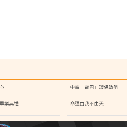
心
中電「電巴」環保啟航
畢業典禮
命運由我不由天