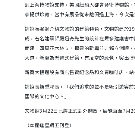
到上海博物館支持，美國紐約大都會藝術博物館、
家提供珍藏，當中有展品從未離開過上海，今次是
姚館長娓娓介紹文物館的建築特色，文物館建於1971
成，著名建築師嚴迅奇先生的設計在眾多建議書中
而建，四周花木林立，擴建的新翼並非獨立個體，
大道，新翼為懸臂式建築，有凌空的感覺，突出博
新翼大樓還設有商店售賣紀念品和文青咖啡店，站
姚館長語重深長，「我們追求的並不是吸引遊客前
國際的文化中心。」
文物館3月22日已經正式對外開放，展覽直至7月
（本欄逢星期五刊登）