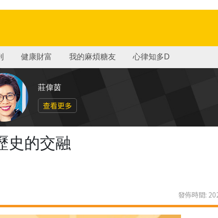
刊
健康財富
我的麻煩糖友
心律知多D
莊偉茵
查看更多
歷史的交融
發佈時間: 202