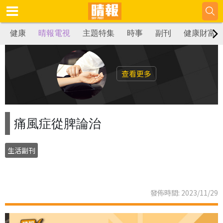
健康
晴報電視
主題特集
時事
副刊
健康財富
查看更多
痛風症從脾論治
生活副刊
發佈時間: 2023/11/29