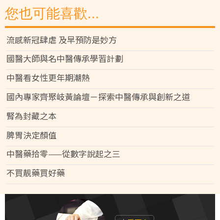
您也可能喜歡...
流感新冠肆虐 及早預防是妙方
國醫大師與名中醫傳承學習計劃
中醫看女性更年期潮熱
國內專家齊聚岐黃論壇－探索中醫傳承與創新之道
腎為封藏之本
脾胃決定顏值
中醫藥拾零——從數字說起之三
不買靚藥買好藥