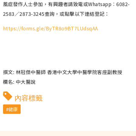
風症發作人士參加，有興趣者請致電或Whatsapp︰6082-
2583／2873-3245查詢，或點擊以下連結登記：
https://forms.gle/ByTR8o9BT7LUdsqAA
撰文: 林冠傑中醫師 香港中文大學中醫學院客座副教授
欄名: 中大醫說
內容標籤
健康