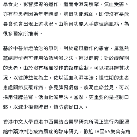
暴食史，影響脾胃的運作，繼而令濕濁積聚，氣血受鬱。
亦有些患者因為年老體虛，脾胃功能減弱，即使沒有暴飲
暴食也會出現上述狀況。由脾胃功能入手處理痛風病，為
很多醫家所推崇。
基於中醫辨證論治的原則，對於痛風發作的患者，屬濕熱
蘊結證型者可使用清熱利濕之法，輔以健脾；對於緩解期
的患者，由於沒有痛風發作的臨床症狀，可以按其體質狀
況，以健脾益氣為主，佐以活血利濕等法；慢性期的患者
患處關節反覆疼痛，多見脾腎虧虛、痰濁血瘀並見，可以
採用健脾益腎、活血化濁等法。當然，更重要的是控制口
慾，以減少損傷脾胃，慎防病從口入。
香港中文大學香港中西醫結合醫學研究所現正進行內服濃
縮中藥沖劑治療痛風症的臨床研究，歡迎18至65歲曾有痛