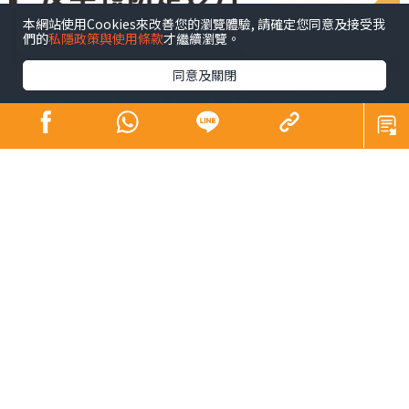
本網站使用Cookies來改善您的瀏覽體驗, 請確定您同意及接受我
們的
私隱政策與使用條款
才繼續瀏覽。
同意及關閉
近日天氣乍暖還寒，稍有不慎就容易感染外邪。衞生防護
中心日前提醒市民本地季節性流感及新冠病毒病活躍程度
上升，呼籲市民提高警覺。
中醫學認為，外感病發病固然與外邪入侵有關，然而人體
內在正氣不足亦是發病的重要條件。這能解釋到為何有些
人曾與新冠病患密切接觸，卻不會染病。人體的正氣仿如
一個國家的防禦能力，保護人體不受外敵入侵；同時，正
氣亦包括人體自我調節、對環境適應能力和康復能力。
要預防新冠這類外感病應注意以下幾點：
一. 勿過度疲勞，包括勞神、勞力、房勞等，以免損傷人體