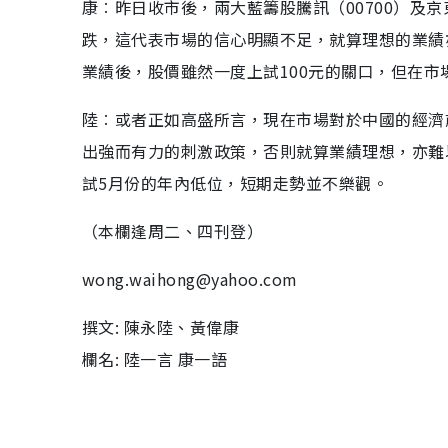
康︰昨日收市後，兩大藍籌股騰訊（00700）及京
跌，這代表市場的信心明顯不足，就算理想的業績亦
業績後，股價雖然一度上試100元的關口，但在
陸︰或者正如高盛所言，現在市場對於中國的經濟
出強而有力的刺激政策，否則就算業績理想，亦難
試5月份的年內低位，短期走勢並不樂觀。
（本欄逢周二、四刊登）
wong.waihong@yahoo.com
撰文: 陳永陸、黃偉康
欄名: 陸一言 康一語