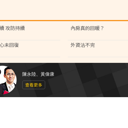
續 攻防持續
內房真的回暖？
心未回復
外資沽不完
陳永陸、黃偉康
查看更多