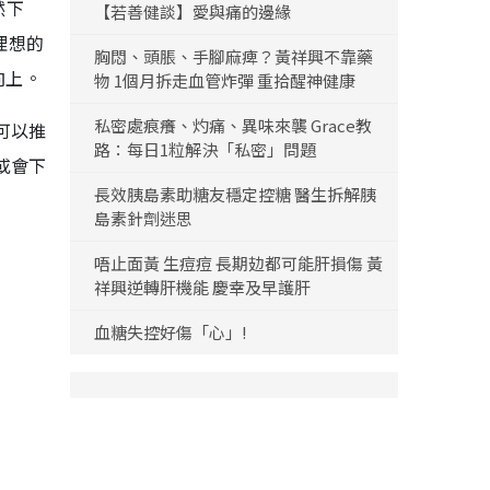
然下
【若善健談】愛與痛的邊緣
理想的
胸悶、頭脹、手腳麻痺？黃祥興不靠藥
向上。
物 1個月拆走血管炸彈 重拾醒神健康
私密處痕癢、灼痛、異味來襲 Grace教
可以推
路：每日1粒解決「私密」問題
或會下
長效胰島素助糖友穩定控糖 醫生拆解胰
島素針劑迷思
唔止面黃 生痘痘 長期攰都可能肝損傷 黃
祥興逆轉肝機能 慶幸及早護肝
血糖失控好傷「心」!