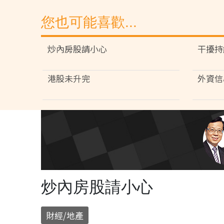
您也可能喜歡...
炒內房股請小心
干擾持
港股未升完
外資信
炒內房股請小心
財經/地產