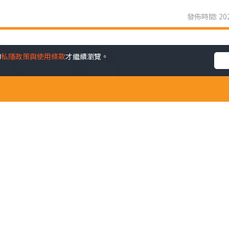
發佈時間: 202
的
私隱政策與使用條款
才繼續瀏覽。
A股的壓力仍然存在，尤其是陸股通資金外流的情況持續，影響
令一眾在港掛牌的科網股近日亦失去上升動力，影響恒生指數