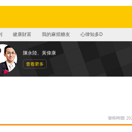
刊
健康財富
我的麻煩糖友
心律知多D
陳永陸、黃偉康
查看更多
發佈時間: 202