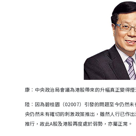
康︰中央政治局會議為港股帶來的升幅真正變得煙
陸︰因為碧桂園（02007）引發的問題至今仍然
央仍然未有確切的刺激政策推出，雖然人行已作出
推行，故此A股及港股再度處於弱勢，亦屬正常。