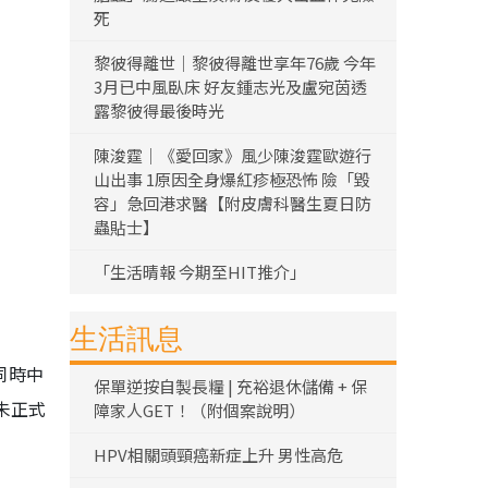
死
黎彼得離世｜黎彼得離世享年76歲 今年
3月已中風臥床 好友鍾志光及盧宛茵透
露黎彼得最後時光
陳浚霆｜《愛回家》風少陳浚霆歐遊行
山出事 1原因全身爆紅疹極恐怖 險「毀
容」急回港求醫【附皮膚科醫生夏日防
蟲貼士】
「生活晴報 今期至HIT推介」
生活訊息
同時中
保單逆按自製長糧 | 充裕退休儲備 + 保
未正式
障家人GET！（附個案說明）
HPV相關頭頸癌新症上升 男性高危