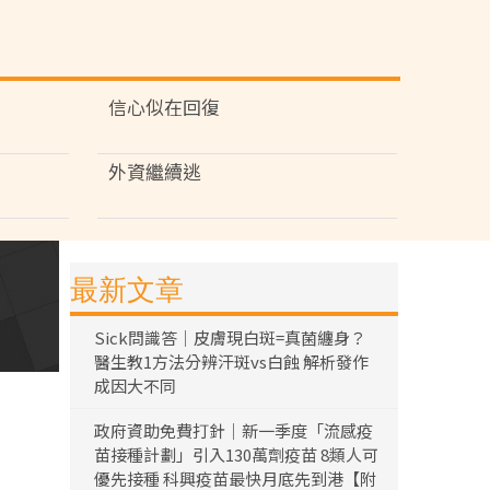
信心似在回復
外資繼續逃
最新文章
Sick問識答｜皮膚現白斑=真菌纏身？
醫生教1方法分辨汗斑vs白蝕 解析發作
成因大不同
政府資助免費打針｜新一季度「流感疫
苗接種計劃」引入130萬劑疫苗 8類人可
優先接種 科興疫苗最快月底先到港【附