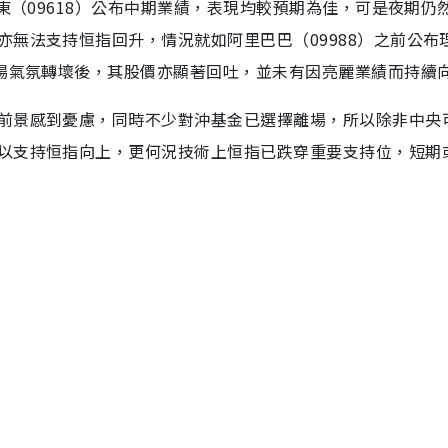
東（09618）公布中期業績，表現均較預期為佳，可是夜期仍
無法支持恒指回升，情況就如阿里巴巴（09988）之前公布
市場氣氛轉壞後，其股價亦顯著回吐，並未有因亮麗業績而持續
前景感到憂慮，同時不少對沖基金已選擇離場，所以除非中央
以支持恒指向上，更何況技術上恒指已跌穿重要支持位，短期