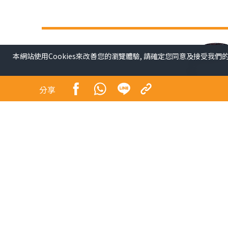
本網站使用Cookies來改善您的瀏覽體驗, 請確定您同意及接受我們
分享
康︰恒生指數繼續在18000點的水平爭持，不過
表現，同時在美股掛牌的中概股近日一路受壓，這
現。