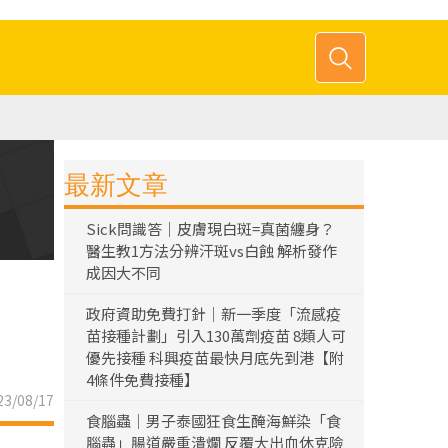
最新文章
Sick問識答｜皮膚現白斑=真菌纏身？
醫生教1方法分辨汗斑vs白蝕 解析發作
成因大不同
政府資助免費打針｜新一季度「流感疫
苗接種計劃」引入130萬劑疫苗 8類人可
優先接種 科興疫苗最快月底先到港【附
4條件免費接種】
3/08/17
食腦蟲｜男子泰國狂食生醃海鮮染「食
腦蟲」腸道嚴重潰爛 反覆大出血休克險