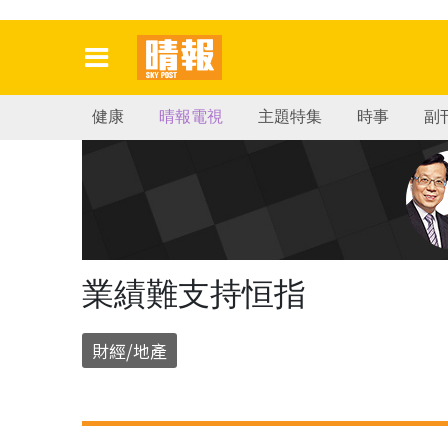
健康
晴報電視
主題特集
時事
副
業績難支持恒指
財經/地產