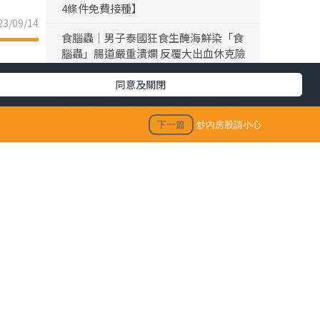
4條件免費接種】
3/09/14
食腦蟲｜男子泰國狂食生醃海鮮染「食
腦蟲」腸道嚴重潰爛 反覆大出血休克險
死
同意及關閉
黎彼得離世｜黎彼得離世享年76歲 今年
3月已中風臥床 好友鍾志光及盧宛茵透
下一篇
炒內房股請小心
露黎彼得最後時光
陳浚霆｜《愛回家》風少陳浚霆歐遊行
山出事 1原因全身爆紅疹極恐怖 險「毀
容」急回港求醫【附皮膚科醫生夏日防
蟲貼士】
「生活晴報 今期至HIT推介」
了港股的
生活訊息
的表
保單逆按自製長糧 | 充裕退休儲備 + 保