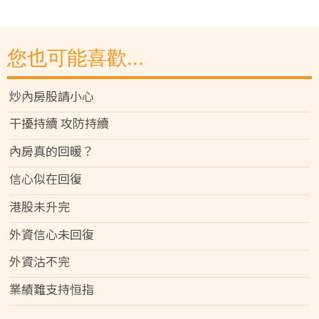
您也可能喜歡...
炒內房股請小心
干擾持續 攻防持續
內房真的回暖？
信心似在回復
港股未升完
外資信心未回復
外資沽不完
業績難支持恒指