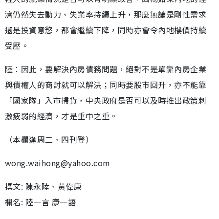
濟仍然失去動力、失業率持續上升，那麼無論是剛性需求
還是投資意慾，都會繼續下降，同時亦會令內地樓價持續
受壓。
陸︰因此，要解決內房債務問題，絕對不是單靠內房企業
與債權人的商討就可以解決；同時要股市回升，亦不能靠
「國家隊」入市掃貨，中央政府是否可以及時推出政策刺
激疲弱的經濟，才是重中之重。
（本欄逢周二、四刊登）
wong.waihong@yahoo.com
撰文: 陳永陸、黃偉康
欄名: 陸一言 康一語