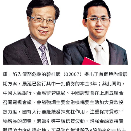
康︰陷入債務危機的碧桂園（02007）提出了首個境內債展
期方案，展延已發行其中一批債券的本金3年；與此同時，
中國人民銀行、金融監管總局、中國證監會在上周五聯合
召開電視會議，會議強調主要金融機構要主動加大貸款投
放力度，國有大行要繼續發揮支柱作用，注重保持貸款平
穩增長的節奏，適當引導平緩信貸波動，增強金融支持實
體經濟力度的穩定性，可是消息對港股及A股帶來的支持十