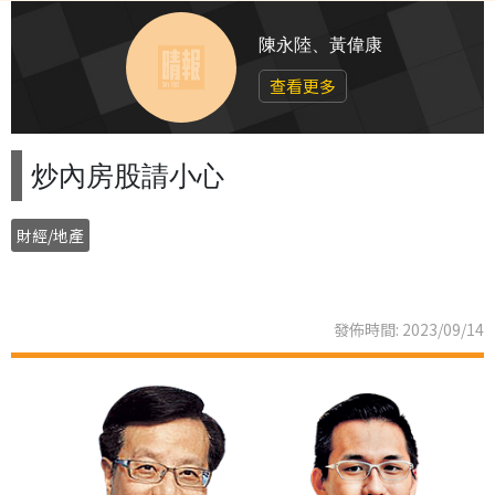
陳永陸、黃偉康
查看更多
炒內房股請小心
財經/地產
發佈時間: 2023/09/14