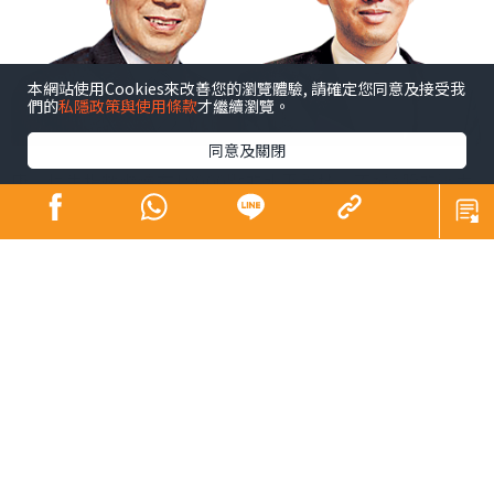
本網站使用Cookies來改善您的瀏覽體驗, 請確定您同意及接受我
們的
私隱政策與使用條款
才繼續瀏覽。
同意及關閉
康︰恒生指數繼續在18000點的水平爭持，不過A股的壓力
仍然存在，尤其是陸股通資金外流的情況持續，影響了港
股的表現，同時在美股掛牌的中概股近日一路受壓，這令
一眾在港掛牌的科網股近日亦失去上升動力，影響恒生指
數的表現。
陸︰不過，幸好的是人民幣兌美元持續回穩，如果人民幣
真的可以止跌，那麼對港股及A股會有一定的支持作用。當
然正如之前所言，要A股及港股顯著回升，必需要經濟數據
可以持續有理想表現才可，故此短期A股及港股或已見底，