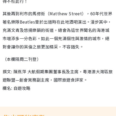
得不枉此行！
其後再到利市的馬修街（Matthew Street），60年代世界
著名樂隊Beatles曾於出道時在此地酒吧演出。漫步其中，
充滿文青及悠揚樂韻的街道，總會為這世界聞名的海港城
市增添多一分色彩。如此一個充滿個性與激情的城市，絕
對會讓你的英倫之旅更加精采，不容錯失。
（本欄隔周二刊登）
撰文: 陳燕萍 大航假期集團董事長及主席，粵港澳大灣區旅
遊聯盟—創會常務副主席，國際旅遊食評家。
欄名: 自遊攻略