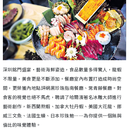
深圳銘門盛宴‧藝術海鮮姿造，食品數量多得驚人，龍蝦
不限量，美食更是不斷添加。餐廳室內布置打造成時尚空
間，更榮獲內地點評網黑珍珠指南餐廳、常青藤餐廳。對
食客的視覺也絕不馬虎，聘請了哈爾濱著名冰雕大師進行
藝術創作，新西蘭熬蝦、加拿大牡丹蝦、美國大花龍、挪
威三文魚、法國生蠔、日本珍珠鮑……為你提供一個無與
倫比的味覺體驗。