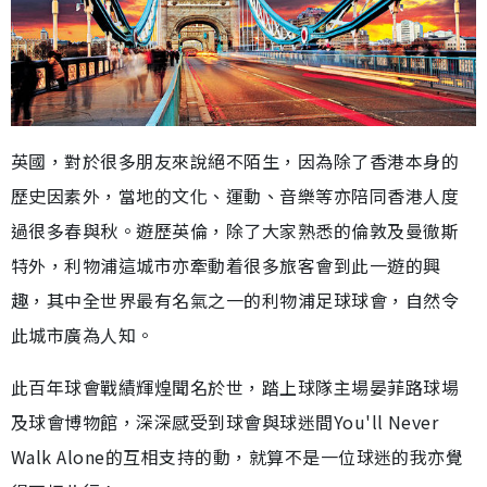
英國，對於很多朋友來說絕不陌生，因為除了香港本身的
歷史因素外，當地的文化、運動、音樂等亦陪同香港人度
過很多春與秋。遊歷英倫，除了大家熟悉的倫敦及曼徹斯
特外，利物浦這城市亦牽動着很多旅客會到此一遊的興
趣，其中全世界最有名氣之一的利物浦足球球會，自然令
此城市廣為人知。
此百年球會戰績輝煌聞名於世，踏上球隊主場晏菲路球場
及球會博物館，深深感受到球會與球迷間You'll Never
Walk Alone的互相支持的動，就算不是一位球迷的我亦覺