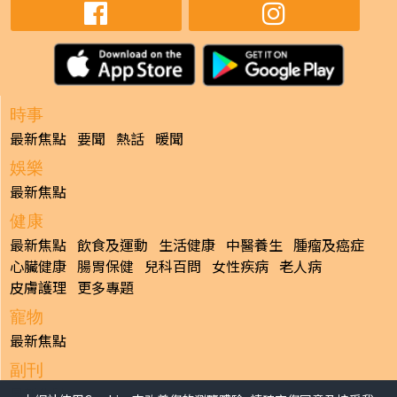
時事
最新焦點
要聞
熱話
暖聞
娛樂
最新焦點
健康
最新焦點
飲食及運動
生活健康
中醫養生
腫瘤及癌症
心臟健康
腸胃保健
兒科百問
女性疾病
老人病
皮膚護理
更多專題
寵物
最新焦點
副刊
最新焦點