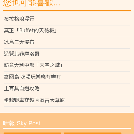
您也可能喜歡...
布拉格浪漫行
真正「Buffet的天花板」
冰島三大瀑布
遊覽北非摩洛哥
訪意大利中部「天空之城」
富國島 吃喝玩樂應有盡有
土耳其自遊攻略
坐越野車穿越內蒙古大草原
晴報 Sky Post