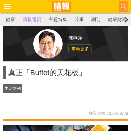
健康
晴報電視
主題特集
時事
副刊
健康財富
陳燕萍
查看更多
真正「Buffet的天花板」
生活副刊
發佈時間: 2023/08/08