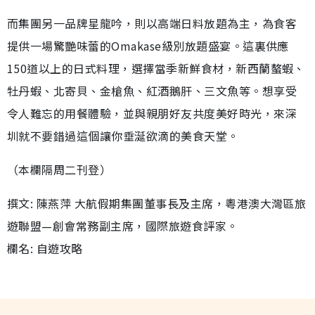
而集團另一品牌星龍吟，則以高端日料放題為主，為食客
提供一場驚艷味蕾的Omakase級別放題盛宴。這裏供應
150道以上的日式料理，選擇當季新鮮食材，新西蘭螯蝦、
牡丹蝦、北寄貝、金槍魚、紅酒鵝肝、三文魚等。想享受
令人難忘的用餐體驗，並與親朋好友共度美好時光，來深
圳就不要錯過這個讓你垂涎欲滴的美食天堂。
（本欄隔周二刊登）
撰文: 陳燕萍 大航假期集團董事長及主席，粵港澳大灣區旅
遊聯盟—創會常務副主席，國際旅遊食評家。
欄名: 自遊攻略