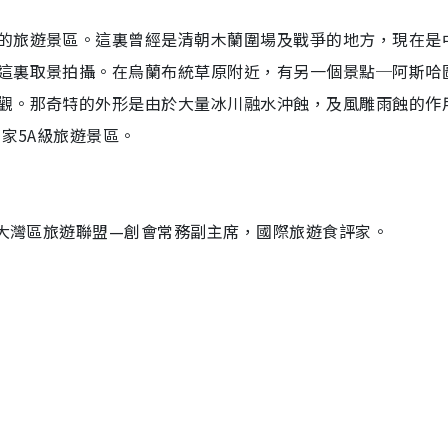
的旅遊景區。這裏曾經是清朝木蘭圍場及戰爭的地方，現在是
這裏取景拍攝。在烏蘭布統草原附近，有另一個景點─阿斯哈
觀。那奇特的外形是由於大量冰川融水沖蝕，及風雕雨蝕的作
家5A級旅遊景區。
澳大灣區旅遊聯盟—創會常務副主席，國際旅遊食評家。