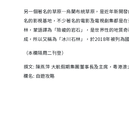
另一個著名的草原─烏蘭布統草原，是近年新開發
名的影視基地，不少著名的電影及電視劇集都是在
林，蒙語譯為「險峻的岩石」，是世界性的地質奇
成，所以又稱為「冰川石林」，於2018年被列為國
（本欄隔周二刊登）
撰文: 陳燕萍 大航假期集團董事長及主席，粵港
欄名: 自遊攻略