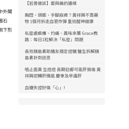
【若善健談】愛與痛的邊緣
中外聞
胸悶、頭脹、手腳麻痺？黃祥興不靠藥
圖石
物 1個月拆走血管炸彈 重拾醒神健康
用下形
私密處痕癢、灼痛、異味來襲 Grace教
路：每日1粒解決「私密」問題
長效胰島素助糖友穩定控糖 醫生拆解胰
島素針劑迷思
唔止面黃 生痘痘 長期攰都可能肝損傷 黃
祥興逆轉肝機能 慶幸及早護肝
血糖失控好傷「心」!