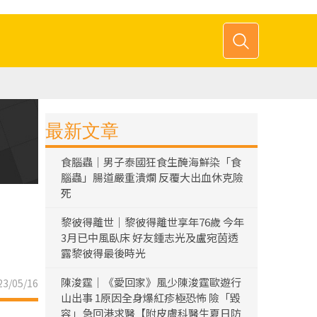
最新文章
食腦蟲｜男子泰國狂食生醃海鮮染「食
腦蟲」腸道嚴重潰爛 反覆大出血休克險
死
黎彼得離世｜黎彼得離世享年76歲 今年
3月已中風臥床 好友鍾志光及盧宛茵透
露黎彼得最後時光
陳浚霆｜《愛回家》風少陳浚霆歐遊行
3/05/16
山出事 1原因全身爆紅疹極恐怖 險「毀
容」急回港求醫【附皮膚科醫生夏日防