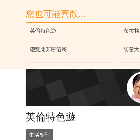
您也可能喜歡...
英倫特色遊
布拉格
遊覽北非摩洛哥
訪意大
英倫特色遊
生活副刊