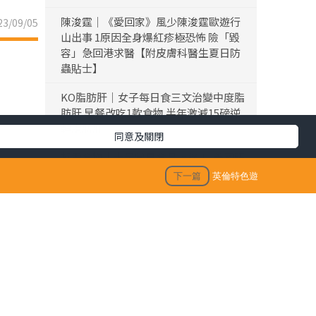
陳浚霆｜《愛回家》風少陳浚霆歐遊行
3/09/05
山出事 1原因全身爆紅疹極恐怖 險「毀
容」急回港求醫【附皮膚科醫生夏日防
蟲貼士】
KO脂肪肝｜女子每日食三文治變中度脂
肪肝 早餐改吃1款食物 半年激減15磅逆
轉脂肪肝
同意及關閉
折壽食物｜大量常見食品上榜！ 美國研
究揭1類型食物 頻食死亡風險激增17%
下一篇
英倫特色遊
仙草農藥丨內地仙草驗出農藥超標 台灣
「鮮芋仙」及「CoCo」疑涉事 供應商急
澄清：未流入市面
生活訊息
保單逆按自製長糧 | 充裕退休儲備 + 保