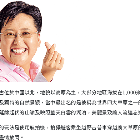
位於中國以北，地貌以高原為主，大部分地區海拔在1,000
及獨特的自然景觀，當中最出名的是被稱為世界四大草原之一
延綿起伏的山嶺及映照藍天白雲的湖泊，美麗景致讓人流連忘
的玩法是使用航拍機，拍攝遊客乘坐越野吉普車穿越廣大草原
盡情放閃。