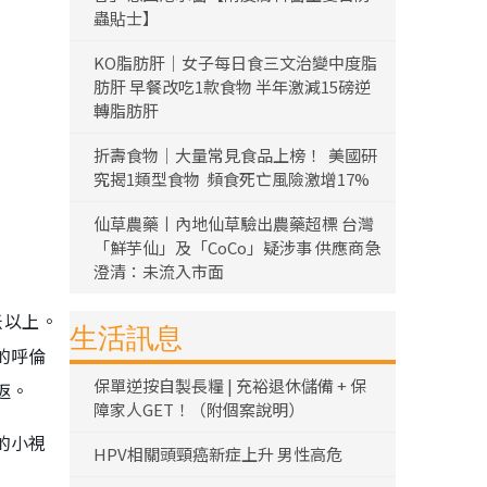
蟲貼士】
KO脂肪肝｜女子每日食三文治變中度脂
肪肝 早餐改吃1款食物 半年激減15磅逆
轉脂肪肝
折壽食物｜大量常見食品上榜！ 美國研
究揭1類型食物 頻食死亡風險激增17%
仙草農藥丨內地仙草驗出農藥超標 台灣
「鮮芋仙」及「CoCo」疑涉事 供應商急
澄清：未流入市面
米以上。
生活訊息
的呼倫
保單逆按自製長糧 | 充裕退休儲備 + 保
返。
障家人GET！（附個案說明）
的小視
HPV相關頭頸癌新症上升 男性高危