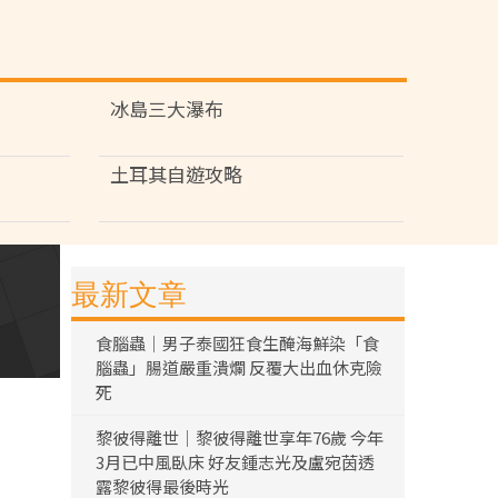
冰島三大瀑布
土耳其自遊攻略
最新文章
食腦蟲｜男子泰國狂食生醃海鮮染「食
腦蟲」腸道嚴重潰爛 反覆大出血休克險
死
黎彼得離世｜黎彼得離世享年76歲 今年
3月已中風臥床 好友鍾志光及盧宛茵透
露黎彼得最後時光