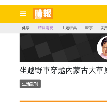
健康
晴報電視
主題特集
時事
副
坐越野車穿越內蒙古大草
生活副刊