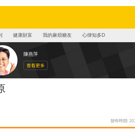
刊
健康財富
我的麻煩糖友
心律知多D
陳燕萍
查看更多
原
發佈時間: 202