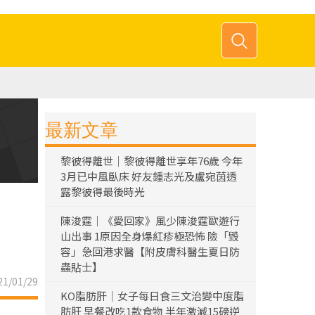
最新文章
黎彼得離世｜黎彼得離世享年76歲 今年
3月已中風臥床 好友鍾志光及盧宛茵透
露黎彼得最後時光
陳浚霆｜《愛回家》風少陳浚霆歐遊行
山出事 1原因全身爆紅疹極恐怖 險「毀
容」急回港求醫【附皮膚科醫生夏日防
蟲貼士】
1/01/29
KO脂肪肝｜女子每日食三文治變中度脂
肪肝 早餐改吃1款食物 半年激減15磅逆