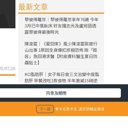
最新文章
黎彼得離世｜黎彼得離世享年76歲 今年
3月已中風臥床 好友鍾志光及盧宛茵透
露黎彼得最後時光
陳浚霆｜《愛回家》風少陳浚霆歐遊行
山出事 1原因全身爆紅疹極恐怖 險「毀
容」急回港求醫【附皮膚科醫生夏日防
蟲貼士】
5/07/16
KO脂肪肝｜女子每日食三文治變中度脂
肪肝 早餐改吃1款食物 半年激減15磅逆
轉脂肪肝
同意及關閉
折壽食物｜大量常見食品上榜！ 美國研
究揭1類型食物 頻食死亡風險激增17%
下一篇
青木瓜熟木瓜 護肝調糖益腸道
仙草農藥丨內地仙草驗出農藥超標 台灣
「鮮芋仙」及「CoCo」疑涉事 供應商急