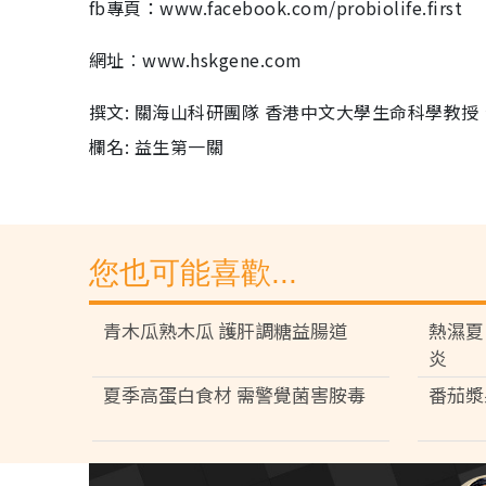
fb專頁：www.facebook.com/probiolife.first
網址︰www.hskgene.com
撰文: 關海山科研團隊 香港中文大學生命科學教
欄名: 益生第一關
您也可能喜歡...
青木瓜熟木瓜 護肝調糖益腸道
熱濕夏
炎
夏季高蛋白食材 需警覺菌害胺毒
番茄漿