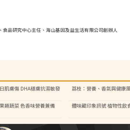
授、食品研究中心主任、海山基因及益生活有限公司創辦人
日肌膚傷 DHA穩膚抗濕敏發
荔枝：營養、香氣與健康
果類蔬菜 色香味營養兼備
體味藏印象訊號 植物性飲