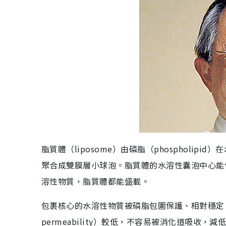
脂質體（liposome）由磷脂（phospholi
聚合成雙膜層小球泡。脂質體的水溶性囊泡中心能
溶性物質，脂質體都能盛載。
包裹核心的水溶性物質被磷脂包圍保護、相對穩定。因外
permeability）較低，不容易被消化道吸