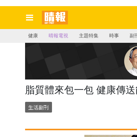
健康
晴報電視
主題特集
時事
副
脂質體來包一包 健康傳送
生活副刊