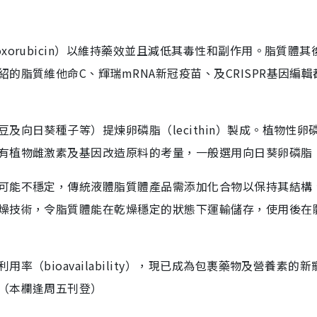
orubicin）以維持藥效並且減低其毒性和副作用。脂質體其
的脂質維他命C、輝瑞mRNA新冠疫苗、及CRISPR基因編輯
向日葵種子等）提煉卵磷脂（lecithin）製成。植物性卵
有植物雌激素及基因改造原料的考量，一般選用向日葵卵磷脂
可能不穩定，傳統液體脂質體產品需添加化合物以保持其結構
燥技術，令脂質體能在乾燥穩定的狀態下運輸儲存，使用後在
（bioavailability），現已成為包裹藥物及營養素的新
（本欄逢周五刊登）