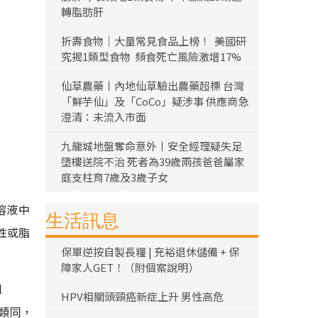
轉脂肪肝
折壽食物｜大量常見食品上榜！ 美國研
究揭1類型食物 頻食死亡風險激增17%
仙草農藥丨內地仙草驗出農藥超標 台灣
「鮮芋仙」及「CoCo」疑涉事 供應商急
澄清：未流入市面
九龍城地盤奪命意外丨安全經理疑失足
墮樓送院不治 死者為39歲兩孩爸爸屬家
庭支柱育7歲及3歲子女
水溶液中
生活訊息
性或脂
保單逆按自製長糧 | 充裕退休儲備 + 保
障家人GET！（附個案說明）
l
HPV相關頭頸癌新症上升 男性高危
構類同，