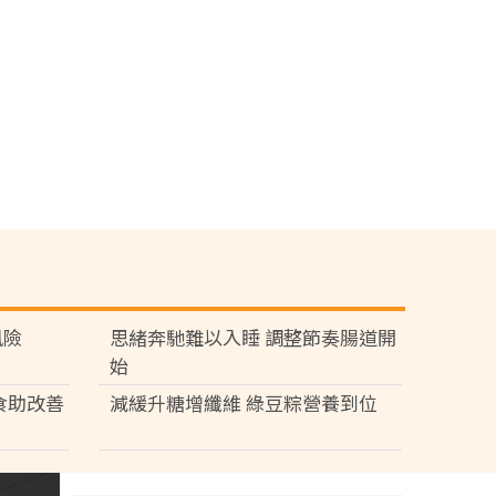
風險
思緒奔馳難以入睡 調整節奏腸道開
始
食助改善
減緩升糖增纖維 綠豆粽營養到位