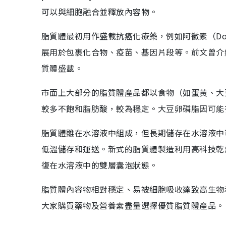
可以與細胞融合並釋放內容物。
脂質體最初用作盛載抗癌化療藥，例如阿黴素（Dox
展用於包裹化合物、疫苗、基因片段等。前文曾介紹
質體盛載。
市面上大部分的脂質體產品都以食物（如蛋黃、大豆及
較多不飽和脂肪酸，較為穩定。大豆卵磷脂因可能
脂質體雖在水溶液中組成，但長期儲存在水溶液中
低溫儲存和運送。新式的脂質體製造利用高科技乾
復在水溶液中的雙層囊泡狀態。
脂質體內容物相對穩定、易被細胞吸收達致高生物利用率
大家購買藥物及營養素盡量選擇優質脂質體產品。