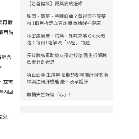
【若善健談】愛與痛的邊緣
胸悶、頭脹、手腳麻痺？黃祥興不靠藥
後再發
物 1個月拆走血管炸彈 重拾醒神健康
都用脂
私密處痕癢、灼痛、異味來襲 Grace教
路：每日1粒解決「私密」問題
長效胰島素助糖友穩定控糖 醫生拆解胰
磷脂含
島素針劑迷思
。
唔止面黃 生痘痘 長期攰都可能肝損傷 黃
、或需
祥興逆轉肝機能 慶幸及早護肝
體內回
血糖失控好傷「心」!
寵兒。