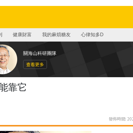
刊
健康財富
我的麻煩糖友
心律知多D
關海山科研團隊
查看更多
能靠它
發佈時間: 202