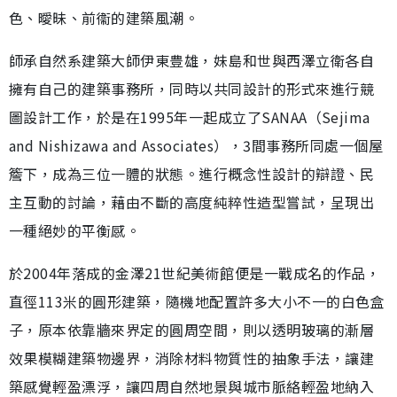
色、曖昧、前衞的建築風潮。
師承自然系建築大師伊東豊雄，妹島和世與西澤立衛各自
擁有自己的建築事務所，同時以共同設計的形式來進行競
圖設計工作，於是在1995年一起成立了SANAA（Sejima
and Nishizawa and Associates），3間事務所同處一個屋
簷下，成為三位一體的狀態。進行概念性設計的辯證、民
主互動的討論，藉由不斷的高度純粹性造型嘗試，呈現出
一種絕妙的平衡感。
於2004年落成的金澤21世紀美術館便是一戰成名的作品，
直徑113米的圓形建築，隨機地配置許多大小不一的白色盒
子，原本依靠牆來界定的圓周空間，則以透明玻璃的漸層
效果模糊建築物邊界，消除材料物質性的抽象手法，讓建
築感覺輕盈漂浮，讓四周自然地景與城市脈絡輕盈地納入