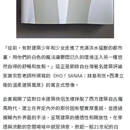
「從前，有對建築少年和少女走進了充滿洪水猛獸的都市
裏，用他們的白色的魔法讓鬱悶已久的環境注入另一種悠
然自得的舒暢和放鬆。」這正是節錄自台灣著名建築評論
家謝宗哲老師所撰寫的《HO！SANAA：妹島和世+西澤立
衛的溫柔建築風景》的寓言式想像。
此書揭開了這對日本建築俠侶怎樣掙脫了西方建築自古羅
馬時代，建立在界定內外的那份固有堅實厚重感，並透過
模糊內外界面的手法，呈現建築的通透性和開放性，在穿
透與流動的空間場域中感受詩意，掀起一股21世紀的白