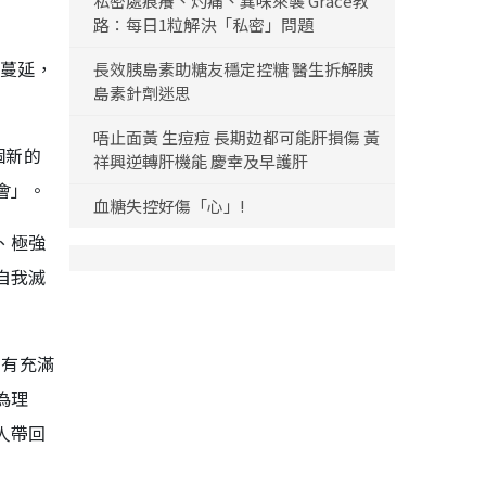
私密處痕癢、灼痛、異味來襲 Grace教
路：每日1粒解決「私密」問題
情蔓延，
長效胰島素助糖友穩定控糖 醫生拆解胰
島素針劑迷思
唔止面黃 生痘痘 長期攰都可能肝損傷 黃
個新的
祥興逆轉肝機能 慶幸及早護肝
會」。
血糖失控好傷「心」!
、極強
自我滅
富有充滿
為理
人帶回