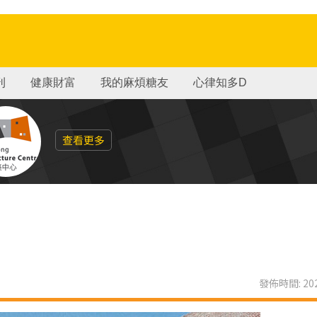
刊
健康財富
我的麻煩糖友
心律知多D
查看更多
發佈時間: 202