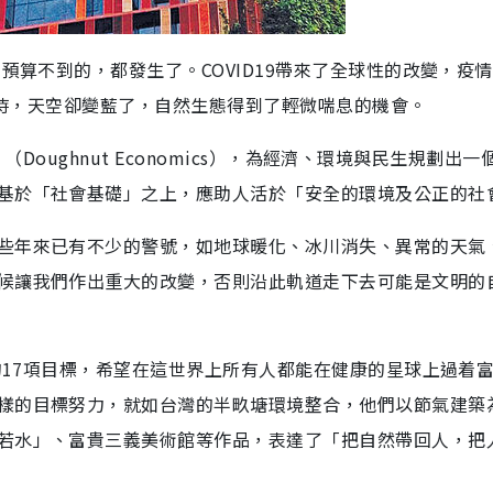
預算不到的，都發生了。COVID19帶來了全球性的改變，疫
自困時，天空卻變藍了，自然生態得到了輕微喘息的機會。
」（Doughnut Economics），為經濟、環境與民生規劃出一
基於「社會基礎」之上，應助人活於「安全的環境及公正的社
些年來已有不少的警號，如地球暖化、冰川消失、異常的天氣
候讓我們作出重大的改變，否則沿此軌道走下去可能是文明的
）的17項目標，希望在這世界上所有人都能在健康的星球上過着
樣的目標努力，就如台灣的半畂塘環境整合，他們以節氣建築
若水」、富貴三義美術館等作品，表達了「把自然帶回人，把