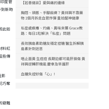
，印度管
【若善健談】愛與痛的邊緣
式帶到新時
胸悶、頭脹、手腳麻痺？黃祥興不靠藥
物 1個月拆走血管炸彈 重拾醒神健康
私密處痕癢、灼痛、異味來襲 Grace教
因此如
路：每日1粒解決「私密」問題
長效胰島素助糖友穩定控糖 醫生拆解胰
材料紅
島素針劑迷思
這些傳
唔止面黃 生痘痘 長期攰都可能肝損傷 黃
祥興逆轉肝機能 慶幸及早護肝
血糖失控好傷「心」!
址影
花巧奪
的避難