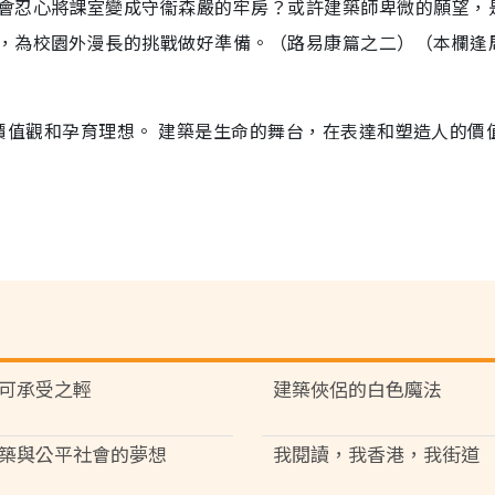
會忍心將課室變成守衞森嚴的牢房？或許建築師卑微的願望，
，為校園外漫長的挑戰做好準備。（路易康篇之二）（本欄逢
人的價值觀和孕育理想。 建築是生命的舞台，在表達和塑造人的價
可承受之輕
建築俠侶的白色魔法
築與公平社會的夢想
我閱讀，我香港，我街道