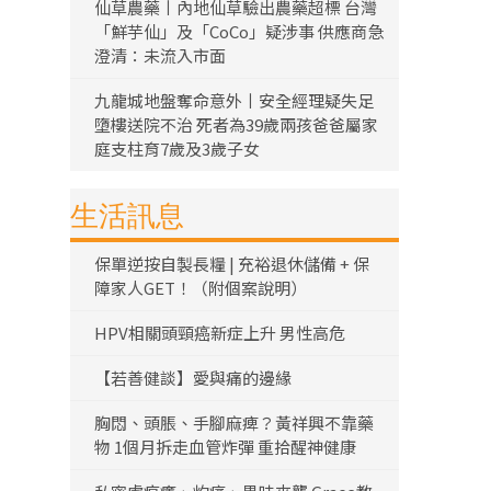
仙草農藥丨內地仙草驗出農藥超標 台灣
「鮮芋仙」及「CoCo」疑涉事 供應商急
澄清：未流入市面
九龍城地盤奪命意外丨安全經理疑失足
墮樓送院不治 死者為39歲兩孩爸爸屬家
庭支柱育7歲及3歲子女
生活訊息
保單逆按自製長糧 | 充裕退休儲備 + 保
障家人GET！（附個案說明）
HPV相關頭頸癌新症上升 男性高危
【若善健談】愛與痛的邊緣
胸悶、頭脹、手腳麻痺？黃祥興不靠藥
物 1個月拆走血管炸彈 重拾醒神健康