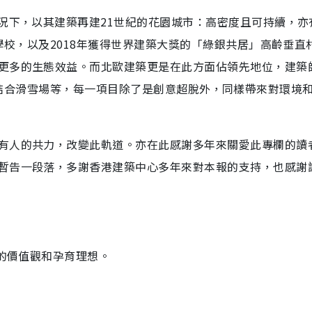
況下，以其建築再建21世紀的花園城市：高密度且可持續，亦
學校，以及2018年獲得世界建築大獎的「綠銀共居」高齡垂直
更多的生態效益。而北歐建築更是在此方面佔領先地位，建築師
宅、焚化爐結合滑雪場等，每一項目除了是創意超脫外，同樣帶來對環境
有人的共力，改變此軌道。亦在此感謝多年來關愛此專欄的讀
暫告一段落，多謝香港建築中心多年來對本報的支持，也感謝
人的價值觀和孕育理想。