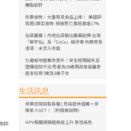
轉脂肪肝
折壽食物｜大量常見食品上榜！ 美國研
究揭1類型食物 頻食死亡風險激增17%
仙草農藥丨內地仙草驗出農藥超標 台灣
「鮮芋仙」及「CoCo」疑涉事 供應商急
澄清：未流入市面
九龍城地盤奪命意外丨安全經理疑失足
墮樓送院不治 死者為39歲兩孩爸爸屬家
庭支柱育7歲及3歲子女
生活訊息
保單逆按自製長糧 | 充裕退休儲備 + 保
障家人GET！（附個案說明）
HPV相關頭頸癌新症上升 男性高危
的印