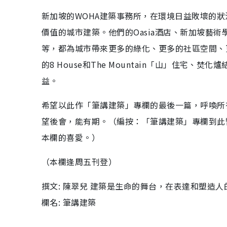
新加坡的WOHA建築事務所，在環境日益敗壞的狀
價值的城市建築。他們的Oasia酒店、新加坡藝術
等，都為城市帶來更多的綠化、更多的社區空間、
的8 House和The Mountain「山」住
益。
希望以此作「筆講建築」專欄的最後一篇，呼喚所
望後會，能有期。（編按：「筆講建築」專欄到此
本欄的喜愛。）
（本欄逢周五刊登）
撰文: 陳翠兒 建築是生命的舞台，在表達和塑造
欄名: 筆講建築