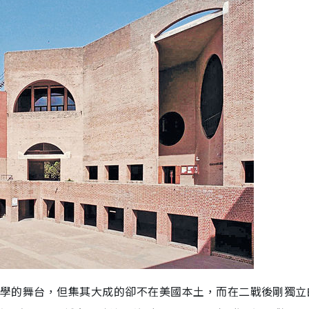
示其哲學的舞台，但集其大成的卻不在美國本土，而在二戰後剛獨立