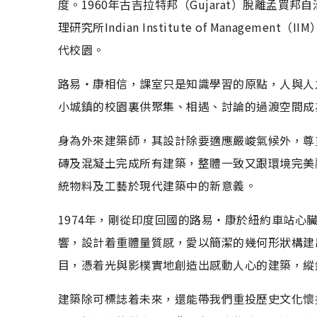
度。1960年古吉拉特邦（Gujarat）脫離孟買
理研究所Indian Institute of Manag
代校園。
路易‧康相信，課室只是知識學習的原點，人與人
小城鎮的校園裏供聚集、相遇、討論的過渡空間成
身為外來建築師，其設計除要適應嚴峻氣候外，尊
磚及混凝土完成所有建築，整體一致又跟環境完美
統物料及工藝於現代建築中的新意義。
1974年，剛從印度回國的路易‧康於紐約車站心
響，設計着重體量質感，愛以簡潔的幾何形狀構建
目，憑着光與影樸實地創造出感動人心的建築，縱
建築除可標誌着未來，還能帶我們重投歷史文化懷