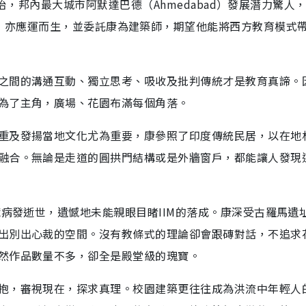
邦自治，邦內最大城市阿默達巴德（Ahmedabad）發展潛力驚人
ement（IIM）亦應運而生，並委託康為建築師，期望他能將西方教育模
之間的溝通互動、獨立思考、吸收及批判傳統才是教育真諦。
為了主角，廣場、花園布滿每個角落。
重及發揚當地文化尤為重要，康參照了印度傳統民居，以在地
融合。無論是走道的圓拱門結構或是外牆窗戶，都能讓人發現
臟病發逝世，遺憾地未能親眼目睹IIM的落成。康深受古羅馬遺
出別出心裁的空間。沒有教條式的理論卻會跟磚對話，不追求
然作品數量不多，卻全是殿堂級的瑰寶。
抱，審視現在，探求真理。校園建築更往往成為洪流中年輕人