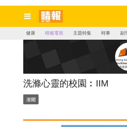
健康
晴報電視
主題特集
時事
副
洗滌心靈的校園︰IIM
港聞