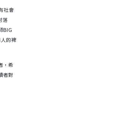
有社會
村落
BIG
和人的裨
者，希
讀者對