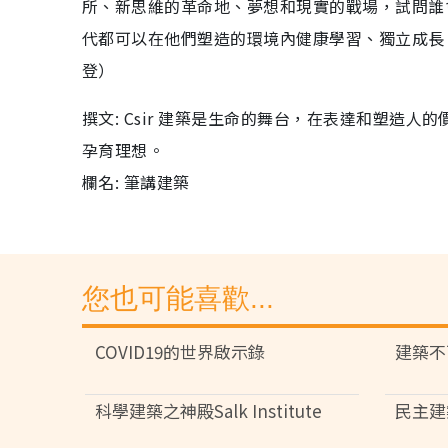
所、新思維的革命地、夢想和現實的戰場，試問誰
代都可以在他們塑造的環境內健康學習、獨立成長
登）
撰文: Csir 建築是生命的舞台，在表達和塑造
孕育理想。
欄名: 筆講建築
您也可能喜歡...
COVID19的世界啟示錄
建築不
科學建築之神殿Salk Institute
民主建