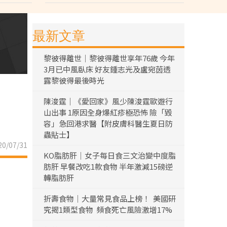
最新文章
黎彼得離世｜黎彼得離世享年76歲 今年
3月已中風臥床 好友鍾志光及盧宛茵透
露黎彼得最後時光
陳浚霆｜《愛回家》風少陳浚霆歐遊行
山出事 1原因全身爆紅疹極恐怖 險「毀
容」急回港求醫【附皮膚科醫生夏日防
蟲貼士】
0/07/31
KO脂肪肝｜女子每日食三文治變中度脂
肪肝 早餐改吃1款食物 半年激減15磅逆
轉脂肪肝
折壽食物｜大量常見食品上榜！ 美國研
究揭1類型食物 頻食死亡風險激增17%