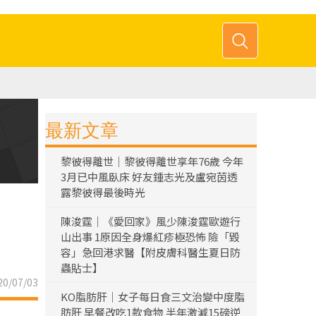
最新文章
黎彼得離世｜黎彼得離世享年76歲 今年
3月已中風臥床 好友鍾志光及盧宛茵透
露黎彼得最後時光
陳浚霆｜《愛回家》風少陳浚霆歐遊行
山出事 1原因全身爆紅疹極恐怖 險「毀
容」急回港求醫【附皮膚科醫生夏日防
蟲貼士】
0/07/03
KO脂肪肝｜女子每日食三文治變中度脂
肪肝 早餐改吃1款食物 半年激減15磅逆