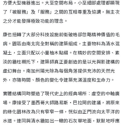
方便大型機器進出。大至空間布局，小至細部處理都顯現
了「被服務」及「服務」之間的互相尊重及協調，無主次
之分才能發揮極致功能的理念。
康也扭轉了大部分科技設施前衞破格卻忽略精神價值的毛
病。園區由南北完全對稱的建築組成，主要物料為清水混
凝土，立面只配以小量柚木點綴。在精妙的空間安排、素
淡的牆柱襯托下，建築師真正要創造的是以光與影建構的
虛幻舞台。南加州陽光除為每個角落提供充沛的天然光
外，亦隨時間、顏色的變化令建築充滿溫度和生命力。
實體結構同時塑造了現代史上的經典場所︰虛空的中軸廣
場。康接受了墨西哥大師路易斯‧巴拉岡的建議，將原來
的綠化園林改為只有窄窄一條，恍似由正門流向太平洋的
水道。連同與清水牆如出一轍的石灰華地面，默默地呼應