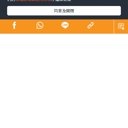
同意及關閉
2020將會是人類歷史上重要的一年，想像不到的，預算不
到的，都發生了。COVID19帶來了全球性的改變，疫情蔓
延，全球都被迫停下來；lockdown，當人類被迫自困時，
天空卻變藍了，自然生態得到了輕微喘息的機會。