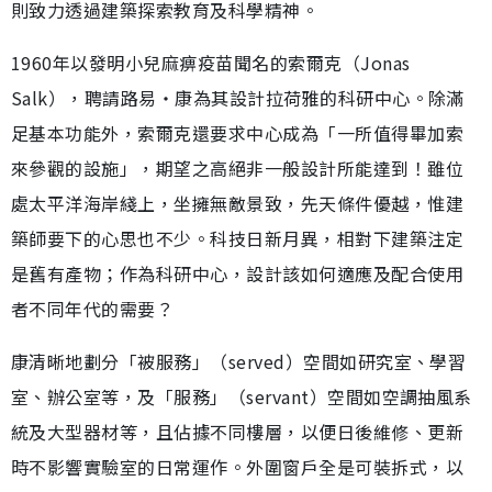
則致力透過建築探索教育及科學精神。
1960年以發明小兒麻痹疫苗聞名的索爾克（Jonas
Salk），聘請路易‧康為其設計拉荷雅的科研中心。除滿
足基本功能外，索爾克還要求中心成為「一所值得畢加索
來參觀的設施」，期望之高絕非一般設計所能達到！雖位
處太平洋海岸綫上，坐擁無敵景致，先天條件優越，惟建
築師要下的心思也不少。科技日新月異，相對下建築注定
是舊有產物；作為科研中心，設計該如何適應及配合使用
者不同年代的需要？
康清晰地劃分「被服務」（served）空間如研究室、學習
室、辦公室等，及「服務」（servant）空間如空調抽風系
統及大型器材等，且佔據不同樓層，以便日後維修、更新
時不影響實驗室的日常運作。外圍窗戶全是可裝拆式，以