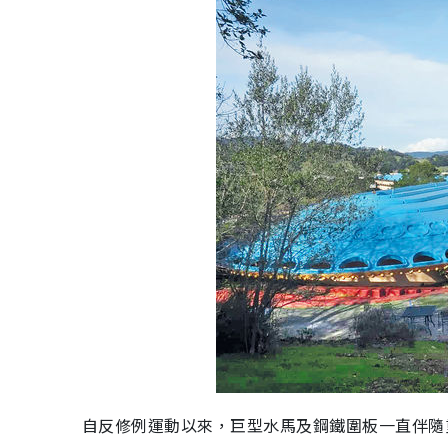
自反修例運動以來，巨型水馬及鋼鐵圍板一直伴隨