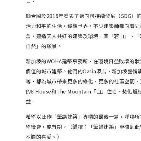
亡。
聯合國於2015年發表了邁向可持續發展（SDG
活力和平的生活。縱觀世界，不少建築師都向着同
念，建造天人共好的建築及環境，其「若山」、「
自然」的願景。
新加坡的WOHA建築事務所，在環境日益敗壞的狀
價值的城市建築。他們的Oasia酒店、新加坡藝術
等，都為城市帶來更多的綠化、更多的社區空間、
的8 House和The Mountain「山」住
益。
希望以此作「筆講建築」專欄的最後一篇，呼喚所
望後會，能有期。（編按：「筆講建築」專欄到此
本欄的喜愛。）