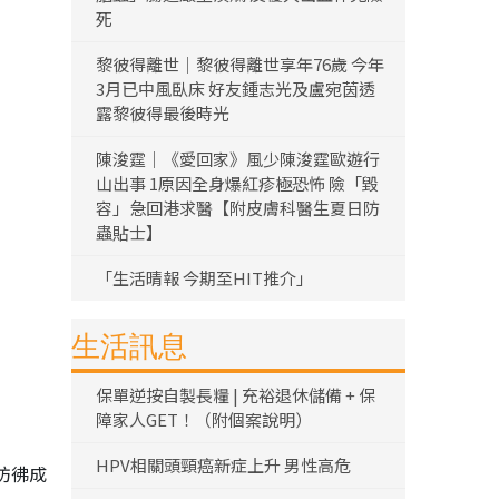
死
黎彼得離世｜黎彼得離世享年76歲 今年
3月已中風臥床 好友鍾志光及盧宛茵透
露黎彼得最後時光
陳浚霆｜《愛回家》風少陳浚霆歐遊行
山出事 1原因全身爆紅疹極恐怖 險「毀
容」急回港求醫【附皮膚科醫生夏日防
蟲貼士】
「生活晴報 今期至HIT推介」
生活訊息
保單逆按自製長糧 | 充裕退休儲備 + 保
障家人GET！（附個案說明）
HPV相關頭頸癌新症上升 男性高危
彷彿成