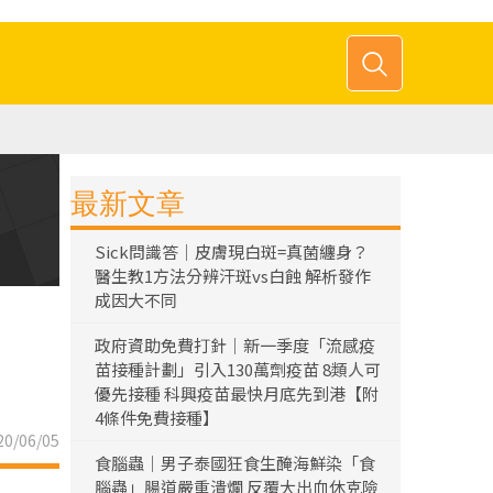
最新文章
Sick問識答｜皮膚現白斑=真菌纏身？
醫生教1方法分辨汗斑vs白蝕 解析發作
成因大不同
政府資助免費打針｜新一季度「流感疫
苗接種計劃」引入130萬劑疫苗 8類人可
優先接種 科興疫苗最快月底先到港【附
4條件免費接種】
0/06/05
食腦蟲｜男子泰國狂食生醃海鮮染「食
腦蟲」腸道嚴重潰爛 反覆大出血休克險