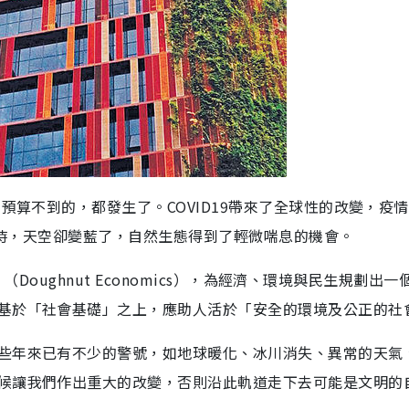
預算不到的，都發生了。COVID19帶來了全球性的改變，疫
自困時，天空卻變藍了，自然生態得到了輕微喘息的機會。
」（Doughnut Economics），為經濟、環境與民生規劃出一
基於「社會基礎」之上，應助人活於「安全的環境及公正的社
些年來已有不少的警號，如地球暖化、冰川消失、異常的天氣
候讓我們作出重大的改變，否則沿此軌道走下去可能是文明的