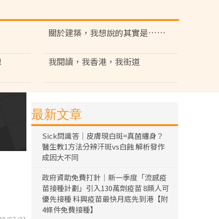
關於建築，我想說的其實是……
想
我閱讀，我香港，我街道
最新文章
Sick問識答｜皮膚現白斑=真菌纏身？
醫生教1方法分辨汗斑vs白蝕 解析發作
成因大不同
政府資助免費打針｜新一季度「流感疫
苗接種計劃」引入130萬劑疫苗 8類人可
優先接種 科興疫苗最快月底先到港【附
4條件免費接種】