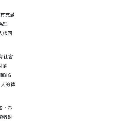
富有充滿
為理
人帶回
有社會
村落
BIG
和人的裨
者，希
讀者對