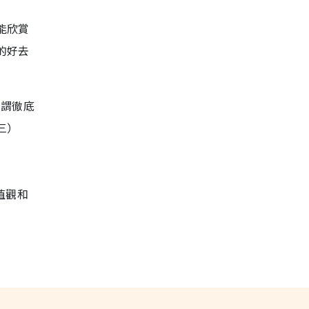
能欣賞
的好去
可謂徹底
三）
值觀和