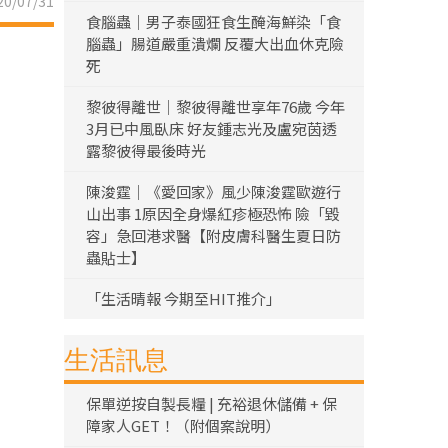
0/07/31
食腦蟲｜男子泰國狂食生醃海鮮染「食
腦蟲」腸道嚴重潰爛 反覆大出血休克險
死
黎彼得離世｜黎彼得離世享年76歲 今年
3月已中風臥床 好友鍾志光及盧宛茵透
露黎彼得最後時光
陳浚霆｜《愛回家》風少陳浚霆歐遊行
山出事 1原因全身爆紅疹極恐怖 險「毀
容」急回港求醫【附皮膚科醫生夏日防
蟲貼士】
「生活晴報 今期至HIT推介」
生活訊息
保單逆按自製長糧 | 充裕退休儲備 + 保
障家人GET！（附個案說明）