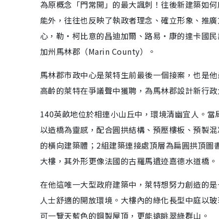
為原概念「門常開」的最大諷刺！往後新建築如何
能外，往往也反映了執政者理念、確立形象、推廣
心，勒‧柯比意的昌迪加爾、路易‧康的達卡國民
加州馬林郡（Marin County）。
馬林郡市政中心是萊特生前最後一個接案，也是他最
高齡的萊特在爭議聲中獲聘，為馬林郡設計新行政
140英畝地位於相連小山丘中，環境清幽宜人。
以造橋為靈感，配合圓拱結構、預壓樓板、預製混凝
的橫向建築體；2組建築連接處頂層為扁圓拱頂圖
大樓，其外形更像法國的古羅馬遺迹嘉德水道橋。
在他這唯一大型政府建築中，萊特想努力創造的是
人士舒適的開放環境。大樓內的綠化長型中庭以玻
可一覽天藍色的鋼製屋頂，更能遠眺翠綠群山。