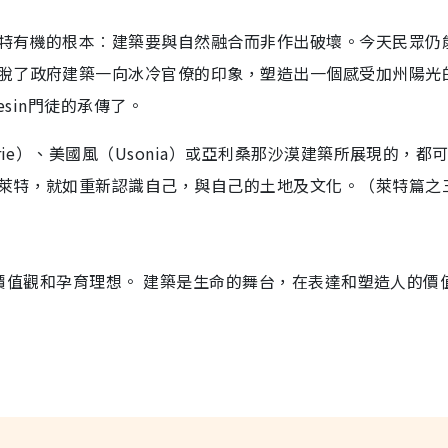
特有機的根本︰建築要與自然融合而非作出破壞。今天民眾仍
脫了政府建築一向冰冷官僚的印象，塑造出一個感受加州陽光
esin門徒的承傳了。
rie）、美國風（Usonia）或亞利桑那沙漠建築所展現的，都
萊特，就如重新認識自己，與自己的土地及文化。（萊特篇之
人的價值觀和孕育理想。 建築是生命的舞台，在表達和塑造人的價