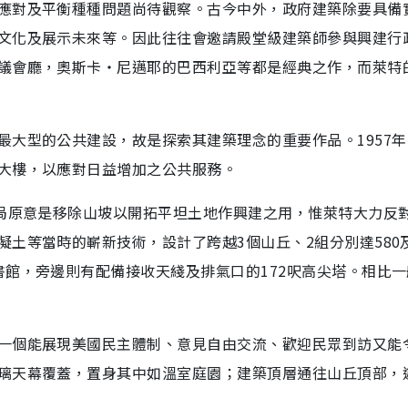
應對及平衡種種問題尚待觀察。古今中外，政府建築除要具備
文化及展示未來等。因此往往會邀請殿堂級建築師參與興建行
議會廳，奧斯卡‧尼邁耶的巴西利亞等都是經典之作，而萊特
大型的公共建設，故是探索其建築理念的重要作品。1957年
大樓，以應對日益增加之公共服務。
當局原意是移除山坡以開拓平坦土地作興建之用，惟萊特大力反
土等當時的嶄新技術，設計了跨越3個山丘、2組分別達580及
書館，旁邊則有配備接收天綫及排氣口的172呎高尖塔。相比
一個能展現美國民主體制、意見自由交流、歡迎民眾到訪又能
璃天幕覆蓋，置身其中如溫室庭園；建築頂層通往山丘頂部，