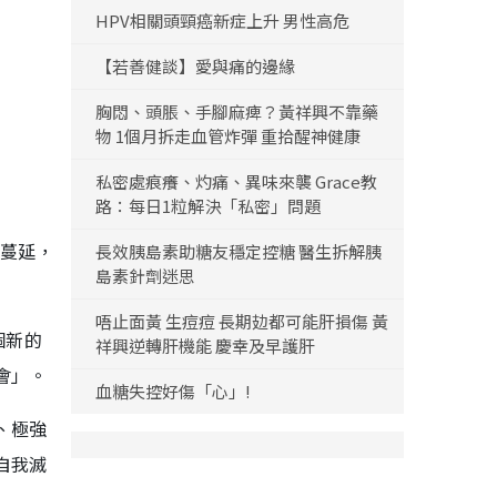
HPV相關頭頸癌新症上升 男性高危
【若善健談】愛與痛的邊緣
胸悶、頭脹、手腳麻痺？黃祥興不靠藥
物 1個月拆走血管炸彈 重拾醒神健康
私密處痕癢、灼痛、異味來襲 Grace教
路：每日1粒解決「私密」問題
情蔓延，
長效胰島素助糖友穩定控糖 醫生拆解胰
島素針劑迷思
唔止面黃 生痘痘 長期攰都可能肝損傷 黃
個新的
祥興逆轉肝機能 慶幸及早護肝
會」。
血糖失控好傷「心」!
、極強
自我滅