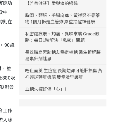
實際功
【若善健談】愛與痛的邊緣
政中
胸悶、頭脹、手腳麻痺？黃祥興不靠藥
的則在
物 1個月拆走血管炸彈 重拾醒神健康
私密處痕癢、灼痛、異味來襲 Grace教
路：每日1粒解決「私密」問題
，90歲
長效胰島素助糖友穩定控糖 醫生拆解胰
島素針劑迷思
對，並
唔止面黃 生痘痘 長期攰都可能肝損傷 黃
祥興逆轉肝機能 慶幸及早護肝
880呎
一般辦公
血糖失控好傷「心」!
令工作
遊人除