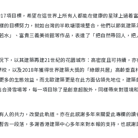
）的17項目標，希望在這世界上所有人都能在健康的星球上過着
樣的目標努力，就如台灣的半畂塘環境整合，他們以節氣建築
若水」、富貴三義美術館等作品，表達了「把自然帶回人，把
況下，以其建築再建21世紀的花園城市：高密度且可持續，亦
學校，以及2018年獲得世界建築大獎的「綠銀共居」高齡垂直
更多的生態效益。而北歐建築更是在此方面佔領先地位，建築師
宅、焚化爐結合滑雪場等，每一項目除了是創意超脫外，同樣帶來對環境
有人的共力，改變此軌道。亦在此感謝多年來關愛此專欄的讀
暫告一段落，多謝香港建築中心多年來對本報的支持，也感謝