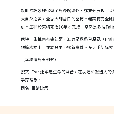
設計除巧妙地保留了周邊環境外，亦充分展現了萊
大自然之美，全靠大師當日的堅持。老萊特完全擺
處。工程於萊特死後10年才完成，當然是多得Tali
萊特一生推崇有機建築，無論是透過草原風（Prai
地追求本土，並於其中尋找新意義。今天重新探索
（本欄逢周五刊登）
撰文: Csir 建築是生命的舞台，在表達和塑造
孕育理想。
欄名: 筆講建築