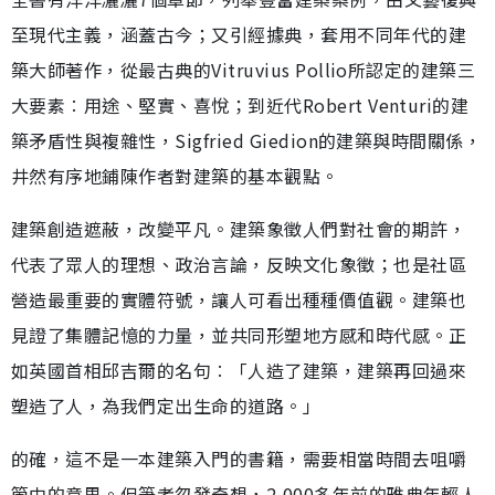
至現代主義，涵蓋古今；又引經據典，套用不同年代的建
築大師著作，從最古典的Vitruvius Pollio所認定的建築三
大要素︰用途、堅實、喜悅；到近代Robert Venturi的建
築矛盾性與複雜性，Sigfried Giedion的建築與時間關係，
井然有序地鋪陳作者對建築的基本觀點。
建築創造遮蔽，改變平凡。建築象徵人們對社會的期許，
代表了眾人的理想、政治言論，反映文化象徵；也是社區
營造最重要的實體符號，讓人可看出種種價值觀。建築也
見證了集體記憶的力量，並共同形塑地方感和時代感。正
如英國首相邱吉爾的名句︰「人造了建築，建築再回過來
塑造了人，為我們定出生命的道路。」
的確，這不是一本建築入門的書籍，需要相當時間去咀嚼
箇中的意思。但筆者忽發奇想，2,000多年前的雅典年輕人