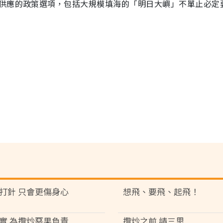
供應的政策選項，包括大規模填海的「明日大嶼」不單止必定
打針 只會更傷身心
想飛、要飛、起飛！
實 為攬炒惡果負責
攬炒之前 請三思