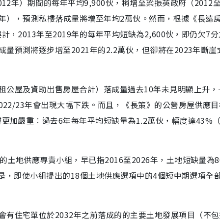
2年）期間的每年平均9,900伙，稍增至梁振英政府（2012至2
022年），預測私樓落成量將增至年均2萬伙。然而，根據《長遠
，2013年至2019年的每年平均短缺為2,600伙，即仍欠7分
預測將逐步增至2021年的2.2萬伙，但卻將在2023年斷崖
租公屋及資助出售房屋合計）落成量過去10年未見明顯上升，
022/23年會出現大幅下跌。而且，《長策》的公營房屋供應
更加嚴重︰過去6年每年平均短缺量為1.2萬伙，幅度達43%
土地供應專責小組，早已指2016至2026年，土地短缺量為8
要的是，即使小組提出的18個土地供應選項中的4個短中期選項全
會有住宅單位於2032年之前落成的的主要土地發展項目（不