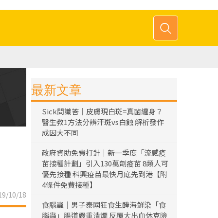
最新文章
Sick問識答｜皮膚現白斑=真菌纏身？
醫生教1方法分辨汗斑vs白蝕 解析發作
成因大不同
政府資助免費打針｜新一季度「流感疫
苗接種計劃」引入130萬劑疫苗 8類人可
優先接種 科興疫苗最快月底先到港【附
4條件免費接種】
9/10/18
食腦蟲｜男子泰國狂食生醃海鮮染「食
腦蟲」腸道嚴重潰爛 反覆大出血休克險