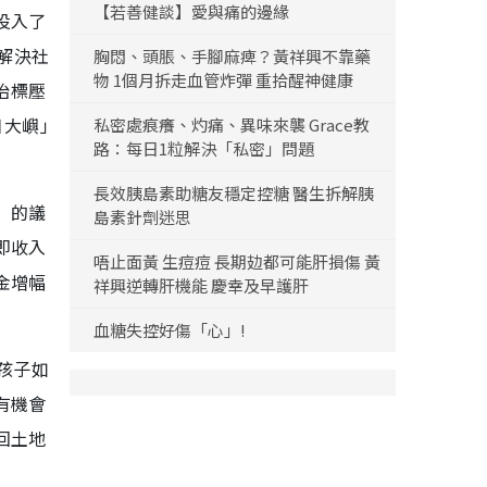
【若善健談】愛與痛的邊緣
投入了
解決社
胸悶、頭脹、手腳麻痺？黃祥興不靠藥
物 1個月拆走血管炸彈 重拾醒神健康
治標壓
日大嶼」
私密處痕癢、灼痛、異味來襲 Grace教
路：每日1粒解決「私密」問題
長效胰島素助糖友穩定控糖 醫生拆解胰
」的議
島素針劑迷思
即收入
唔止面黃 生痘痘 長期攰都可能肝損傷 黃
金增幅
祥興逆轉肝機能 慶幸及早護肝
血糖失控好傷「心」!
孩子如
有機會
回土地