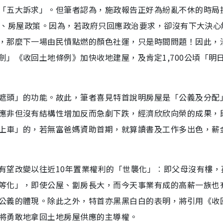
「五大訴求」。但筆者認為，施政報告正好為紛亂不休的時局
的土地、房屋政策。因為，若政府只回應政治要求，卻沒有下大決心
，那麼下一場由民憤點燃的顏色社運，只是時間問題！因此，
」《收回土地條例》加快收地建屋，及肯定1,700公頃「明
遮頭」的功能。故此，筆者喜見特首說明房屋是「公義及分配
應非但沒有結構性增加反而急劇下跌，經濟欣欣向榮的成果，
上車」的，若無富爸媽資助首期，就算讀書及工作多出色，薪
有望改變以往近10年置業權利的「世襲化」︰即父母沒有樓，
等化」，即使公屋、劏房長大，而今天事業有成的高薪一族也
公義的體現。除此之外，特首亦黑黑白白的表明，將引用《收
將勇敢地拿回土地房屋供應的主導權。