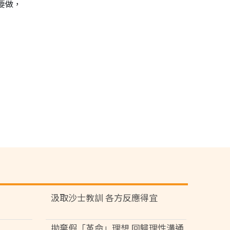
要做，
汲取沙士教訓 各方反應得宜
拋棄假「革命」理想 回歸理性溝通