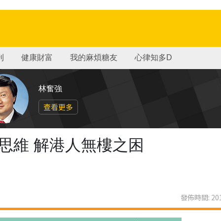
刊
健康財富
我的麻煩糖友
心律知多D
林奮強
查看更多
思維 解港人無樓之困
發佈時間: 201