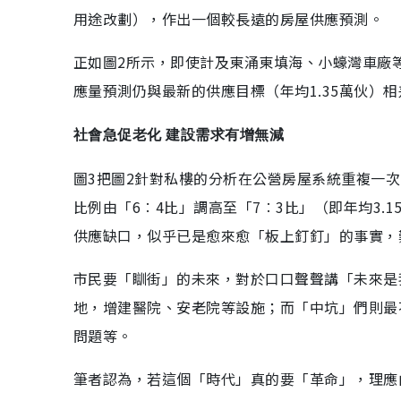
用途改劃），作出一個較長遠的房屋供應預測。
正如圖2所示，即使計及東涌東填海、小蠔灣車廠等近
應量預測仍與最新的供應目標（年均1.35萬伙）相
社會急促老化 建設需求有增無減
圖3把圖2針對私樓的分析在公營房屋系統重複一次，
比例由「6︰4比」調高至「7︰3比」（即年均3.1
供應缺口，似乎已是愈來愈「板上釘釘」的事實，
市民要「瞓街」的未來，對於口口聲聲講「未來是
地，增建醫院、安老院等設施；而「中坑」們則最
問題等。
筆者認為，若這個「時代」真的要「革命」，理應