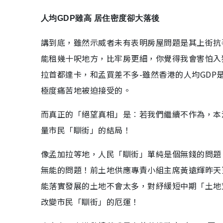
人均GDP雖高 居住密度卻大落後
講到底，雖然示威者未有表明房屋問題是其上街抗
能租幾十呎地方，比牢房更細，你覺得我會害怕入
拉首都達卡，和孟買差不多-雖然香港的人均GDP
極度痛苦地被迫接受的。
而真正的「絕望真相」是︰若我們繼續不作為，本
量市民「瞓街」的結局！
像孟加拉等地，人民「瞓街」單純是個無錢的問題
無能的問題！前土地供應專責小組主席黃遠輝昨天
能落實發展的土地不會太多，對紓緩短中期「土地
改變市民「瞓街」的厄運！