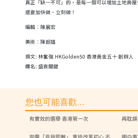
真正「缺一不可」的，是每一個可以增加土地房屋
還要加快做、立刻做！
編輯︰陳展宏
美術︰陳超雄
撰文: 林奮強 HKGolden50 香港黃金五十 創辦人
欄名: 盛衰關鍵
您也可能喜歡...
有實效的選舉 香港第一次
再耽誤
拋棄「非我即敵」 重拾改革初心 不
明白事