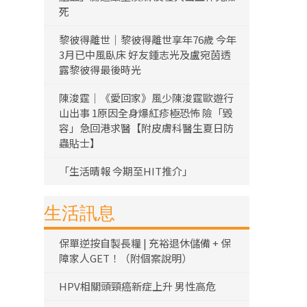
死
黎彼得離世｜黎彼得離世享年76歲 今年
3月已中風臥床 好友鍾志光及盧宛茵透
露黎彼得最後時光
陳浚霆｜《愛回家》風少陳浚霆歐遊行
山出事 1原因全身爆紅疹極恐怖 險「毀
容」急回港求醫【附皮膚科醫生夏日防
蟲貼士】
「生活晴報 今期至HIT推介」
生活訊息
保單逆按自製長糧 | 充裕退休儲備 + 保
障家人GET！（附個案說明）
HPV相關頭頸癌新症上升 男性高危