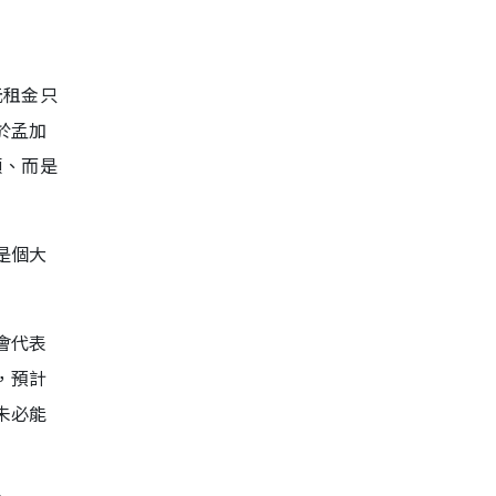
元租金只
於孟加
願、而是
是個大
會代表
，預計
未必能