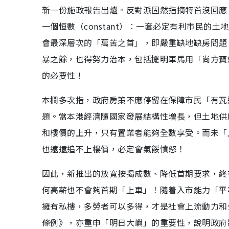
新一份施政報告出爐。反對派固然指摘特首沒回應
一個恒數（constant）︰一套必定有利市民
會最深層次的「萬苦之首」，即嚴重缺地缺房問題
暴之餘，也得努力治本，包括擺明車馬用「尚方寶劍
的必要性！
本欄多次指，政府房策不應停留在保障市民「有瓦
題。當本港經濟隨國家發展結構性增長，但土地供
和樓價的上升，只有置業者能夠全數享受。而未「
也遠遠追不上樓價，必定會氣餒憤怒！
因此，新推出的放寬按揭成數、降低首期要求，終
何高薪也不會夠首期「上車」！隨着入市能力「平
擁有私樓，多勞者可以多得，才是社會上流動力和
條例》，亦重申「明日大嶼」的重要性，說明政府