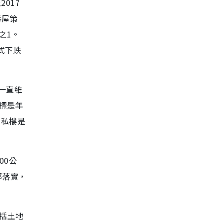
017
房屋策
之1。
式下跌
一直維
目標是年
（私樓是
00公
部落實，
包括土地