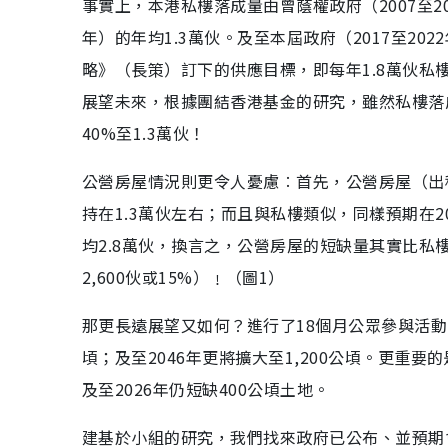
事實上，本港私樓落成量由曾蔭權政府（2007至201
年）的年均1.3萬伙。及至本屆政府（2017至2
略》（長策）訂下的供應目標，即每年1.8萬伙私樓計
展望未來，根據團結香港基金的研究，雖然私樓落成量
40%至1.3萬伙！
公營房屋情況則更令人憂慮︰首先，公營房屋（出
持在1.3萬伙左右；而且與私樓類似，同樣預期在2
均2.8萬伙，換言之，公營房屋的短缺量其實比私樓
2,600伙或15%）﹗（圖1）
那更長遠展望又如何？進行了18個月公眾參與活動的
頃；及至2046年更將擴大至1,200公頃。更重
及至2026年仍短缺400公頃土地。
建基於小組的研究，我們找來政府已公布、並預期