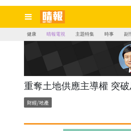
健康
晴報電視
主題特集
時事
副
重奪土地供應主導權 突破
財經/地產