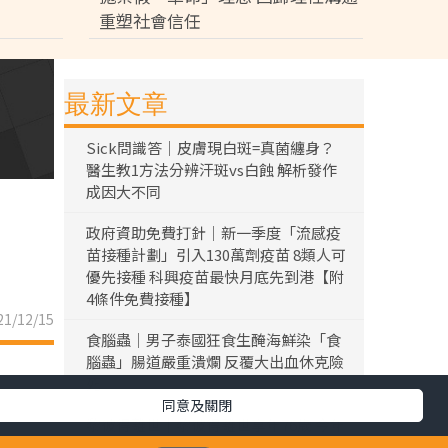
重塑社會信任
最新文章
Sick問識答｜皮膚現白斑=真菌纏身？
醫生教1方法分辨汗斑vs白蝕 解析發作
成因大不同
政府資助免費打針｜新一季度「流感疫
苗接種計劃」引入130萬劑疫苗 8類人可
優先接種 科興疫苗最快月底先到港【附
4條件免費接種】
1/12/15
食腦蟲｜男子泰國狂食生醃海鮮染「食
腦蟲」腸道嚴重潰爛 反覆大出血休克險
死
同意及關閉
黎彼得離世｜黎彼得離世享年76歲 今年
3月已中風臥床 好友鍾志光及盧宛茵透