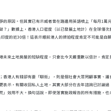
爭的原因。但其實已有示威者曾在路邊用英語噴上「每月1萬
獄？」數據上，香港人口密度（以已發展土地計）在全球僅次
是印度的近30倍！這表示眼前港人的擠迫程度肯定不可能是自
港未來土地房屋的短缺程度，只會比今天嚴重數以倍計，肯定
；香港人有錢卻有要「瞓街」，則是個社會大眾罔顧事實、議
更表示，有關收回私人土地，其實大部分在去年諮詢已討論過
荒」效用不大。換句話說，即使落實施政報告的所有措施，也