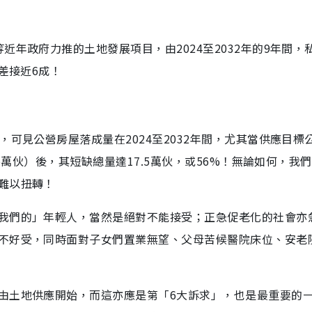
年政府力推的土地發展項目，由2024至2032年的9年間，
差接近6成！
可見公營房屋落成量在2024至2032年間，尤其當供應目標
5萬伙）後，其短缺總量達17.5萬伙，或56%！無論如何，我
難以扭轉！
我們的」年輕人，當然是絕對不能接受；正急促老化的社會亦
不好受，同時面對子女們置業無望、父母苦候醫院床位、安老
由土地供應開始，而這亦應是第「6大訴求」，也是最重要的