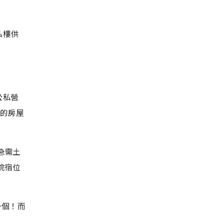
私樓供
公私營
們的房屋
急需土
院宿位
一個！而