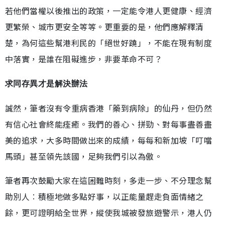
若他們當權以後推出的政策，一定能令港人更健康、經濟
更繁榮、城市更安全等等。更重要的是，他們應解釋清
楚，為何這些幫港利民的「絕世好蹺」，不能在現有制度
中落實，是誰在阻礙進步，非要革命不可？
求同存異才是解決辦法
誠然，筆者沒有令重病香港「藥到病除」的仙丹，但仍然
有信心社會終能痊癒。我們的善心、拼勁、對每事盡善盡
美的追求，大多時間做出來的成績，每每和新加坡「叮噹
馬頭」甚至領先該國，足夠我們引以為傲。
筆者再次鼓勵大家在這困難時刻，多走一步、不分理念幫
助別人︰積極地做多點好事，以正能量趕走負面情緒之
餘，更可證明給全世界，縱使我城被發旅遊警示，港人仍