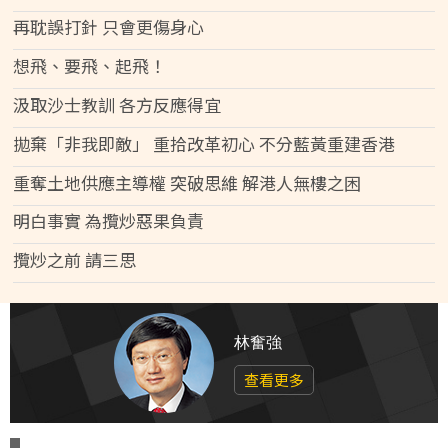
再耽誤打針 只會更傷身心
想飛、要飛、起飛！
汲取沙士教訓 各方反應得宜
拋棄「非我即敵」 重拾改革初心 不分藍黃重建香港
重奪土地供應主導權 突破思維 解港人無樓之困
明白事實 為攬炒惡果負責
攬炒之前 請三思
林奮強
查看更多