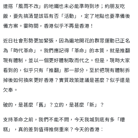
連搭「風雨不改」的地鐵也未必能準時到埗；約朋友吃
飯，要先搞清楚該區有否「活動」，定了地點也要準備後
備方案。霎時間，香港似乎不再是香港！
近日社會形勢更加緊張，因為遍地開花的群眾運動已正名
為「時代革命」。我們應記得「革命」的本質，就是推翻
現有體制，並以一個更好體制取而代之。但是，現時大家
看到的，似乎只有「推翻」那一部分，至於把現有體制拆
掉後如何換來更好香港？實質政策建議是甚麼？似乎還是
欠奉。
破的，是甚麼「舊」？立的，是甚麼「新」？
支持革命之前，我們不能不問，今天我城到底有多「糟
糕」，真的差到值得推倒重來？今天的香港︰