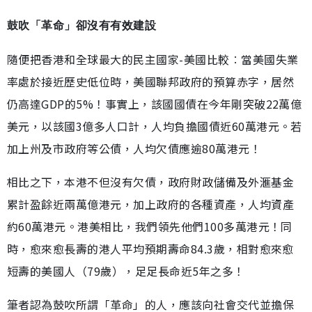
鼓吹「革命」卻沒有有效建設
隨便把香港和全球最大的民主國家-美國比較︰當美國失業
率處於接近歷史低位時，美國聯邦政府的預算赤字，居然
仍高達GDP的5%！事實上，該國國債在今年剛突破22萬億
美元，以該國3億多人口計，人均負擔國債近60萬港元。若
加上州及市政府等公債，人均欠債應逾80萬港元！
相比之下，本港不但沒有欠債，政府財政儲備及外滙基金
累計盈餘近兩萬億港元，加上政府的各種資產，人均資產
約60萬港元。港美相比，我們領先他們100多萬港元！同
時，愈來愈長壽的港人平均預期壽命84.3歲，相對愈來愈
短壽的美國人（79歲），足足長命近5年之多！
筆者認為鼓吹所謂「革命」的人，應該向社會交代並擔保