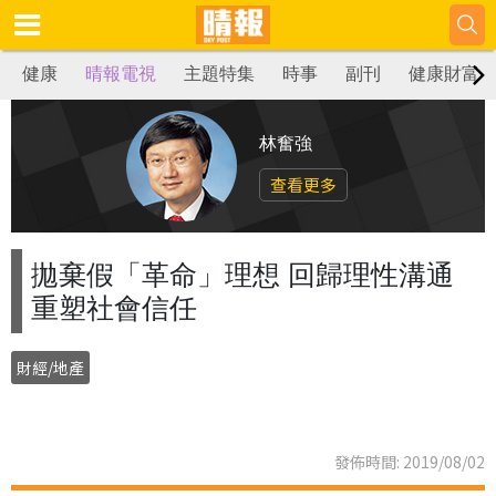
健康
晴報電視
主題特集
時事
副刊
健康財富
林奮強
查看更多
拋棄假「革命」理想 回歸理性溝通
重塑社會信任
財經/地產
發佈時間: 2019/08/02