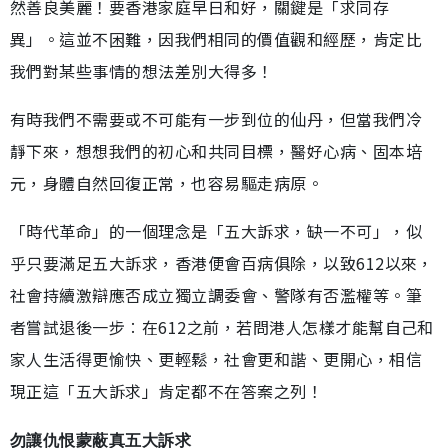
然善良美麗！要香港家庭早日和好，關鍵是「求同存
異」。這並不困難，因我們相同的價值觀和經歷，肯定比
我們對某些事情的想法差別大得多！
有時我們不需要或不可能有一步到位的仙丹，但當我們冷
靜下來，想想我們的初心和共同目標，醫好心病、固本培
元，身體自然回復正常，也容易驅走病原。
「時代革命」的一個理念是「五大訴求，缺一不可」，似
乎只要滿足五大訴求，香港便會百病俱除，以致612以來，
社會持續激辯應否成立獨立調委會、警隊有否濫權等。筆
者嘗試退後一步︰在612之前，若問港人怎樣才能幫自己和
家人生活得更愉快、更輕鬆，社會更和諧、更開心，相信
現正這「五大訴求」肯定都不在答案之列！
勿讓仇恨蒙蔽真五大訴求