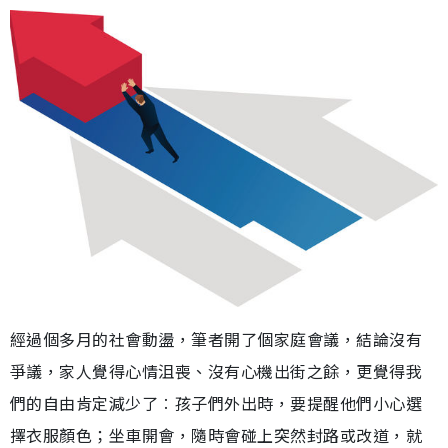
經過個多月的社會動盪，筆者開了個家庭會議，結論沒有
爭議，家人覺得心情沮喪、沒有心機出街之餘，更覺得我
們的自由肯定減少了︰孩子們外出時，要提醒他們小心選
擇衣服顏色；坐車開會，隨時會碰上突然封路或改道，就