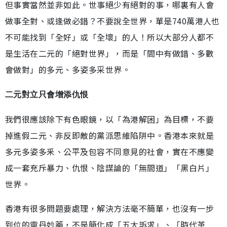
但事實當然並非如此。世事絕少有絕對的事，哪裏有人會
做事全對、或逢做必錯？不要說全世界，單是740萬港人也
不可能找到「全好」或「全壞」的人！所以大部分人都不
是生活在二元的「絕對世界」，而是「間中有做錯、多數
會做對」的多元、多姿多采世界。
二元對立只會增添仇恨
我們很應該除下有色眼鏡，以「為港解困」為目標，不要
掉進假二元、非反即敵的黨派思維陷阱中。香港本來就是
多元多姿多釆、公平及包容不同意見的社會，實在不應變
成一套充斥暴力、仇恨、陰謀論的「無間道」「黑白片」
世界。
香港有很多問題要處理，解決方法毫不簡單，也沒有一步
到位的靈丹妙藥，不是簡化成「五大訴求」、「時代革