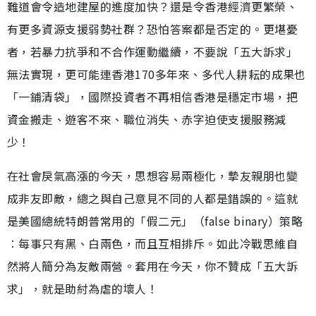
難道會令造地建屋的進度加快？還是令香港經濟更繁榮、
有更多資源支援弱勢社群？恐怕答案都是否定的。更堪憂
者，若暴力抗爭和不合作運動繼續，不要說「五大訴求」
無法實現，更可能連香港170多年來、多代人耕耘的成果也
「一鋪清袋」，國際投資者不再相信香港是穩定市場，把
資金搬走、遊客不來、職位消失、赤字迫使支援服務減
少！
在社會戾氣高漲的今天，思想容易兩極化，摯友親朋也變
成非友即敵，總之與自己意見不同的人都是錯誤的。這就
是美國總統特朗普常用的「假二元」（false binary）策略
︰每事只有黑、白兩色，而且互相排斥。如此冷戰思維自
然將人簡分為友敵兩營。套用在今天，你不贊成「五大訴
求」，就是助紂為虐的壞人！