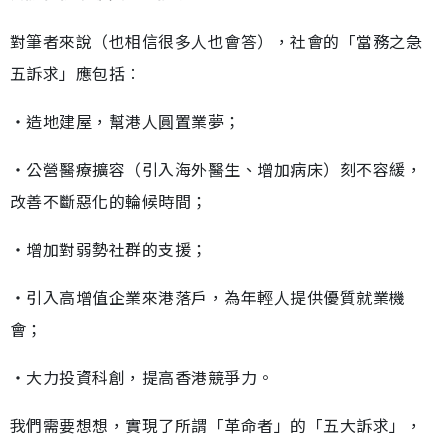
對筆者來說（也相信很多人也會答），社會的「當務之急
五訴求」應包括︰
‧造地建屋，幫港人圓置業夢；
‧公營醫療擴容（引入海外醫生、增加病床）刻不容緩，
改善不斷惡化的輪候時間；
‧增加對弱勢社群的支援；
‧引入高增值企業來港落戶，為年輕人提供優質就業機
會；
‧大力投資科創，提高香港競爭力。
我們需要想想，實現了所謂「革命者」的「五大訴求」，