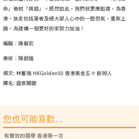
命」後就「搞掂」。既然如此，我們就更應豁達，為香
港，放走包括筆者及絕大部人心中的一腔怨氣，重新上
路，為建構一個更好的家努力加油！
編輯︰陳展宏
美術︰陳超雄
撰文: 林奮強 HKGolden50 香港黃金五十 創辦人
欄名: 盛衰關鍵
您也可能喜歡...
有實效的選舉 香港第一次