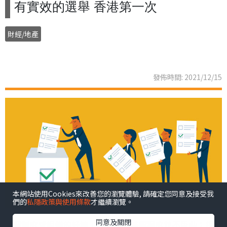
有實效的選舉 香港第一次
財經/地產
發佈時間: 2021/12/15
本網站使用Cookies來改善您的瀏覽體驗, 請確定您同意及接受我
們的
私隱政策與使用條款
才繼續瀏覽。
同意及關閉
一個制度或組織的好壞，其複雜或美觀程度並不重要；相