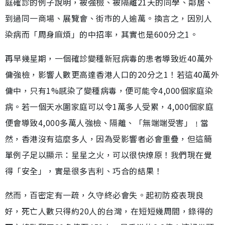
庭確診的例子說明，被強檢、被隔離21天的同學、鄰居、
到過同一商場、展覽會、街市的人逾萬。換言之，因別人
染病而「周身麻煩」的中招率，其實也是600分之1。
再早幾星期，一個確診變種新冠病毒的患者導致近40萬外
傭強檢，影響人數更高達香港人口的20分之1！若這40萬外
傭中，只有1%感染了變種病毒，便可能令4,000個家庭染
病。若一個天水圍家庭可以令1萬多人受累，4,000個家庭
便會導致4,000多萬人強檢、隔離、「無端端受害」﹗當
然，香港沒有這麼多人，因為受影響者必會重疊，但這簡
單例子足以顯示：星星之火，可以很快燎原！我們現在覺
得「安全」，實是很多吉利、巧合的結果！
然而，百密定有一疏，久守終必會失。起初防疫表現良
好，死亡人數只得約20人的台灣，在短短幾周間，錄得的