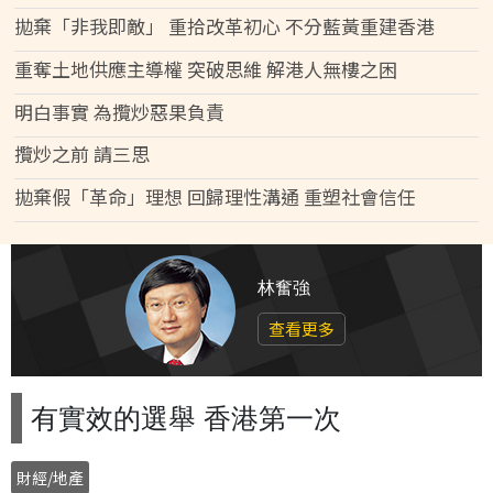
拋棄「非我即敵」 重拾改革初心 不分藍黃重建香港
重奪土地供應主導權 突破思維 解港人無樓之困
明白事實 為攬炒惡果負責
攬炒之前 請三思
拋棄假「革命」理想 回歸理性溝通 重塑社會信任
林奮強
查看更多
有實效的選舉 香港第一次
財經/地產