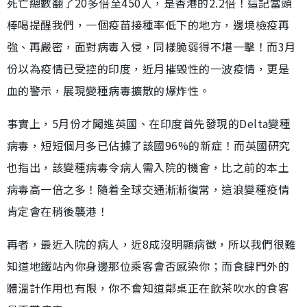
死亡總數翻了20多倍至450人，是香港的2.2倍！這記當頭
棒喝提醒我們，一個疫苗接種率低下的地方，邊境檢疫再
強、再嚴密，面對病毒入侵，同樣脆弱得不堪一擊！而3月
份以為疫情已受控的印度，近月摧毁性的一波疫情，更是
血的警示，展現變種病毒擴散的爆炸性。
事實上，5月份才闖進英國、在印度首先發現的Delta變種
病毒，短短個月多已佔據了該國96%的新症！而英國研究
也指出，該變種病毒令病人需入院的機會，比之前的本土
病毒高一倍之多！隨着全球交通漸漸復常，這浪變種疫情
肯定會在稍後襲港！
再者，最近入院的病人，近8成沒明顯病徵，所以我們很難
知道地鐵站內你身邊那位乘客會否感染你；而食肆門外的
體溫計作用也有限，你不會知道鄰桌正在飲茶吹水的食客