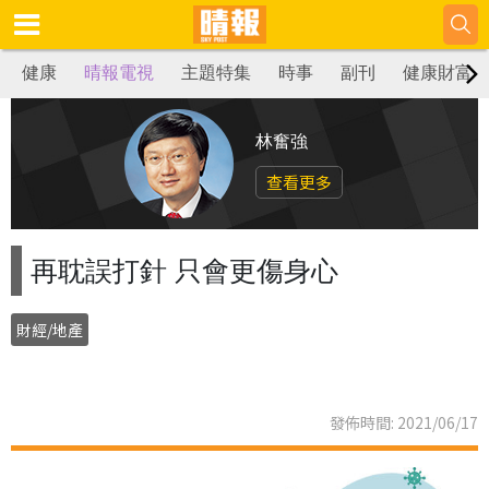
健康
晴報電視
主題特集
時事
副刊
健康財富
林奮強
查看更多
再耽誤打針 只會更傷身心
財經/地產
發佈時間: 2021/06/17