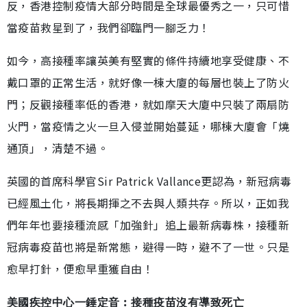
反，香港控制疫情大部分時間是全球最優秀之一，只可惜
當疫苗救星到了，我們卻臨門一腳乏力！
如今，高接種率讓英美有堅實的條件持續地享受健康、不
戴口罩的正常生活，就好像一棟大廈的每層也裝上了防火
門；反觀接種率低的香港，就如摩天大廈中只裝了兩扇防
火門，當疫情之火一旦入侵並開始蔓延，哪棟大廈會「燒
通頂」，清楚不過。
英國的首席科學官Sir Patrick Vallance更認為，新冠病毒
已經風土化，將長期揮之不去與人類共存。所以，正如我
們年年也要接種流感「加強針」追上最新病毒株，接種新
冠病毒疫苗也將是新常態，避得一時，避不了一世。只是
愈早打針，便愈早重獲自由！
美國疾控中心一錘定音︰接種疫苗沒有導致死亡