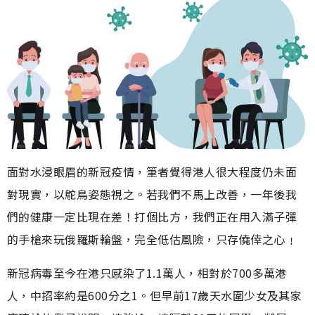
面對水浸眼眉的新冠疫情，筆者覺得港人很大程度仍未面
對現實，以鴕鳥姿態視之。若我們不馬上改善，一年後我
們的健康一定比現在差！打個比方，我們正在用入滿子彈
的手槍來玩俄羅斯輪盤，完全低估風險，只存僥倖之心﹗
新冠病毒至今在港只感染了1.1萬人，相對於700多萬港
人，中招率約是600分之1。但早前17歲天水圍少女及其家