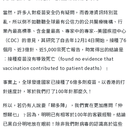
當然，許多人對疫苗安全仍有疑問，而香港資訊特別混
亂，所以倒不如聽聽全球最有公信力的公共醫療機構、行
業內最高標準、含金量最高、專家中的專家--美國疾控中心
（CDC）的意見，其研究了自去年12月14日開始，接種了6
個月、近3億針、近5,000宗死亡報告，時常得出的結論是
︰接種疫苗沒有導致死亡（found no evidence that
vaccination contributed to patient deaths）﹗
事實上，全球發達國家已接種了6億多劑疫苗。以香港的打
針速度計，等於我們打了100年針那麼久！
所以，若仍有人說要「睇多陣」，我們實在更加應問「仲
想睇乜」﹖因為，明明已有相等於100年的客觀經驗，結論
已黑白分明地放在眼前！除非我們對病毒的認識高於這些