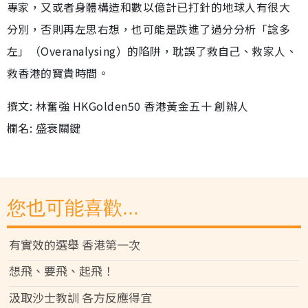
專家，又或者身體構造和數以億計已打針的地球人有很大
分別，否則再左思右想，也可能是跌進了過分分析「諗多
左」（Overanalysing）的陷阱，耽誤了救自己、救家人、
救香港的寶貴時間。
撰文: 林奮強 HKGolden50 香港黃金五十 創辦人
欄名: 盛衰關鍵
您也可能喜歡...
有實效的選舉 香港第一次
想飛、要飛、起飛！
汲取沙士教訓 各方反應得宜