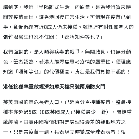
講到底，我們「半隔離式生活」的原意，是為我們買來時
間等疫苗面世，讓香港回復正常生活。可惜現在疫苗已到
手，卻偏偏還有近8成人仍未接種。難怪連有耐性如聖人的
張竹君醫生也忍不住問︰「都唔知仲等乜？」
我們面對的，是人類與病毒的戰爭，無關政見，也無分顏
色。筆者認為，若港人能聚焦思考疫情的嚴重性，便理應
知道「唔知等乜」的代價極高，肯定是我們負擔不起的！
港低接種率重啟經濟如摩天樓只裝兩扇防火門
英美兩國的高危長者人口，已近百分百接種疫苗，整體接
種率亦超過5成（8成英國成人已接種最少一針），開始重
啟經濟。其實兩國疫情初期是處理得最差的幾個地方之
一，只是當疫苗一到，其表現立時變成全球表表者！相