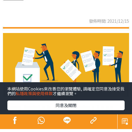
發佈時間: 2021/12/15
本網站使用Cookies來改善您的瀏覽體驗, 請確定您同意及接受我
們的
私隱政策與使用條款
才繼續瀏覽。
同意及關閉
一個制度或組織的好壞，其複雜或美觀程度並不重要；相
反，它能否有效地為持份者帶來實質改善，才至為重要。
同理，一張選票的意義，不只在於它表面代表市民的權