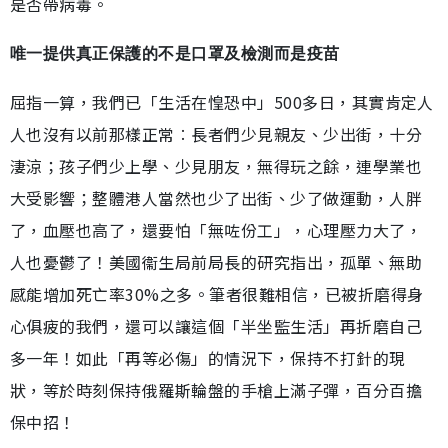
是否帶病毒。
唯一提供真正保護的不是口罩及檢測而是疫苗
屈指一算，我們已「生活在惶恐中」500多日，其實肯定人
人也沒有以前那樣正常︰長者們少見親友、少出街，十分
淒涼；孩子們少上學、少見朋友，無得玩之餘，連學業也
大受影響；整體港人當然也少了出街、少了做運動，人胖
了，血壓也高了，還要怕「無咗份工」，心理壓力大了，
人也憂鬱了！美國衞生局前局長的研究指出，孤單、無助
感能增加死亡率30%之多。筆者很難相信，已被折磨得身
心俱疲的我們，還可以讓這個「半坐監生活」再折磨自己
多一年！如此「再等必傷」的情況下，保持不打針的現
狀，等於時刻保持俄羅斯輪盤的手槍上滿子彈，百分百擔
保中招！