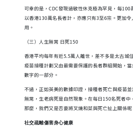
可幸的是，CDC發現過敏性休克極為罕見，每10
以香港130萬名長者計，亦應只有3至6宗。更加
用。
（三）人生無常 日死150
香港平均每年有近5.5萬人離世，差不多是太古城住
疫苗接種計劃又由最需要保護的長者群組開始，當
數字的一部分。
不過，正如英美的數據印證，接種者死亡與疫苗並
無常，生老病死是自然現象。在每日150名死者
那麼，我們又是否要將叉燒和菜與死亡扯上關係呢
社交疏離傷害身心健康