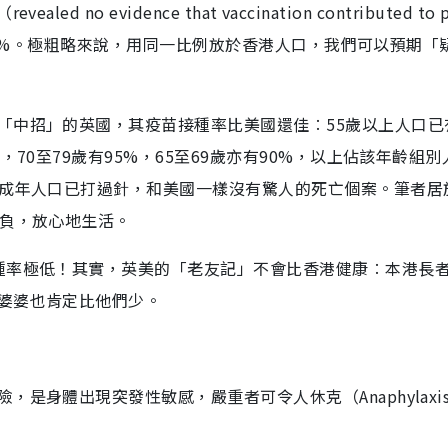
 evidence that vaccination contributed to pa
0018%。極粗略來說，用同一比例放於香港人口，我們可以預期「
「中招」的英國，其疫苗接種率比美國還佳︰55歲以上人口已有
70至79歲有95%，65至69歲亦有90%，以上佔該年齡組別
國成年人口已打過針，和美國一樣沒有驚人的死亡個案。筆者居
重負，放心地生活。
種率極低！其實，英美的「老友記」不會比香港健康︰本港長
婆婆也肯定比他們少。
是身體出現突發性敏感，嚴重者可令人休克（Anaphylaxi