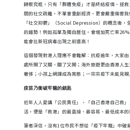
歸根究柢，只有「群體免疫」才是終結疫情、拯救
間的社交疏離，不單會重創經濟，更會嚴重傷害我們的
「社交抑鬱」（Social Depression）
的趨勢！例如孤單及獨自居住，會增加死亡率26
能會比新冠病毒出現之前還高！
這個發現對港人理應不會難解︰抗疫逾年，大家由
處所開了又關、關了又開；海外旅遊更由香港人生
奢侈；小孩上網課成為常態；一宗宗疫下未能見親
疫苗乃衝破牢籠的鎖匙
近年人人愛講「公民責任」、「自己香港自己救」
活，便是「救港」的最直接、最容易、最低成本的
筆者深信，沒有1位市民不想從「疫下牢籠」中破