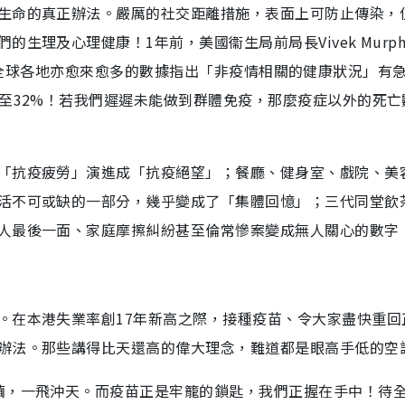
生命的真正辦法。嚴厲的社交距離措施，表面上可防止傳染，
生理及心理健康！1年前，美國衞生局前局長Vivek Murph
的概念後，全球各地亦愈來愈多的數據指出「非疫情相關的健康狀況」有
%至32%！若我們遲遲未能做到群體免疫，那麼疫症以外的死亡
「抗疫疲勞」演進成「抗疫絕望」；餐廳、健身室、戲院、美
活不可或缺的一部分，幾乎變成了「集體回憶」；三代同堂飲
人最後一面、家庭摩擦糾紛甚至倫常慘案變成無人關心的數字
。在本港失業率創17年新高之際，接種疫苗、令大家盡快重回
辦法。那些講得比天還高的偉大理念，難道都是眼高手低的空
繭，一飛沖天。而疫苗正是牢籠的鎖匙，我們正握在手中！待