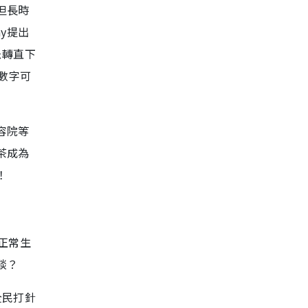
但長時
y提出
急轉直下
數字可
容院等
茶成為
！
正常生
談？
全民打針