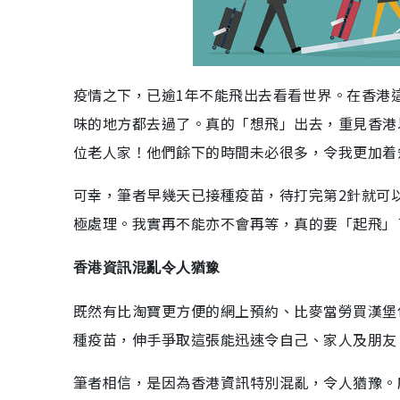
疫情之下，已逾1年不能飛出去看看世界。在香港
味的地方都去過了。真的「想飛」出去，重見香港
位老人家！他們餘下的時間未必很多，令我更加着
可幸，筆者早幾天已接種疫苗，待打完第2針就可以起
極處理。我實再不能亦不會再等，真的要「起飛」
香港資訊混亂令人猶豫
既然有比淘寶更方便的網上預約、比麥當勞買漢堡
種疫苗，伸手爭取這張能迅速令自己、家人及朋友
筆者相信，是因為香港資訊特別混亂，令人猶豫。