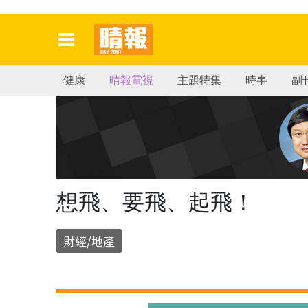
健康
晴報電視
主題特集
時事
副
想飛、要飛、起飛！
財經/地產