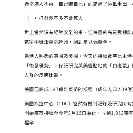
希望港人不再「自己嚇自己」而錯過了這個走出「
（一）打針差不多不會死人
世上當然沒有絕對安全的事，但海量的高質數據能
數字中雞蛋裏挑骨頭，絕對是以偏概全。
香港人熟悉的英國及美國，今天的接種數字比本港
「後發優勢」，仔細研究英美極貼地的「白老鼠」
人群的反應比較。
美國已完成1.47億劑疫苗的接種（成年人口2.0
美國疾控中心（CDC）當然有機制記錄及研究所有
開始疫苗接種至今年3月15日為止，收到1,91
檔案。