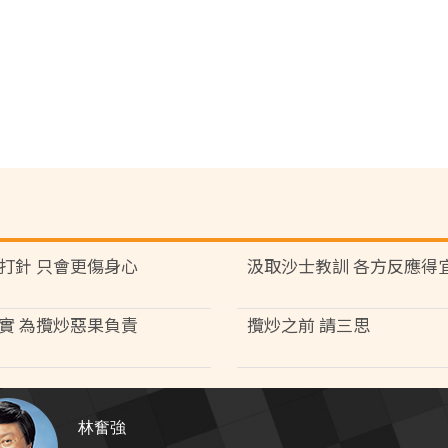
打針 只會更傷身心
汲取沙士教訓 各方反應得
實 為攬炒惡果負責
攬炒之前 請三思
林奮強