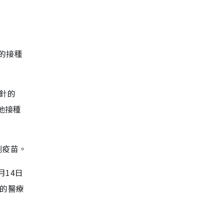
的接種
針的
他接種
劑疫苗。
月14日
前的醫療