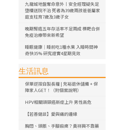
九龍城地盤奪命意外丨安全經理疑失足
墮樓送院不治 死者為39歲兩孩爸爸屬家
庭支柱育7歲及3歲子女
晚期腎癌五年存活率不足兩成 標靶合併
免疫治療帶來新希望
睡眠健康｜睡前吃1種水果 入睡時間神
奇快35% 研究證實4星期見效
生活訊息
保單逆按自製長糧 | 充裕退休儲備 + 保
障家人GET！（附個案說明）
HPV相關頭頸癌新症上升 男性高危
【若善健談】愛與痛的邊緣
胸悶、頭脹、手腳麻痺？黃祥興不靠藥