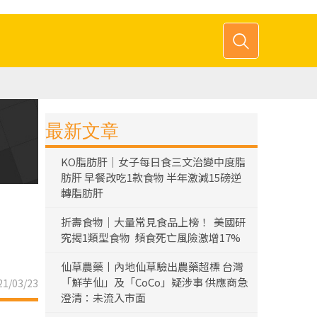
最新文章
KO脂肪肝｜女子每日食三文治變中度脂
肪肝 早餐改吃1款食物 半年激減15磅逆
轉脂肪肝
折壽食物｜大量常見食品上榜！ 美國研
究揭1類型食物 頻食死亡風險激增17%
仙草農藥丨內地仙草驗出農藥超標 台灣
「鮮芋仙」及「CoCo」疑涉事 供應商急
1/03/23
澄清：未流入市面