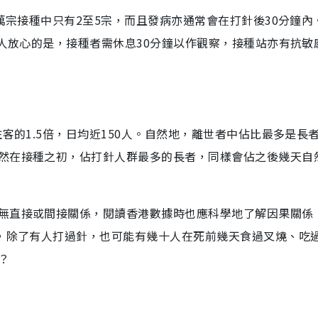
0萬宗接種中只有2至5宗，而且發病亦通常會在打針後30分鐘內
令人放心的是，接種者需休息30分鐘以作觀察，接種站亦有抗敏
客的1.5倍，日均近150人。自然地，離世者中佔比最多是長
然在接種之初，佔打針人群最多的長者，同樣會佔之後幾天自
無直接或間接關係，閱讀香港數據時也應科學地了解因果關係
中，除了有人打過針，也可能有幾十人在死前幾天食過叉燒、吃
？