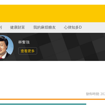
刊
健康財富
我的麻煩糖友
心律知多D
林奮強
查看更多
發佈時間: 202