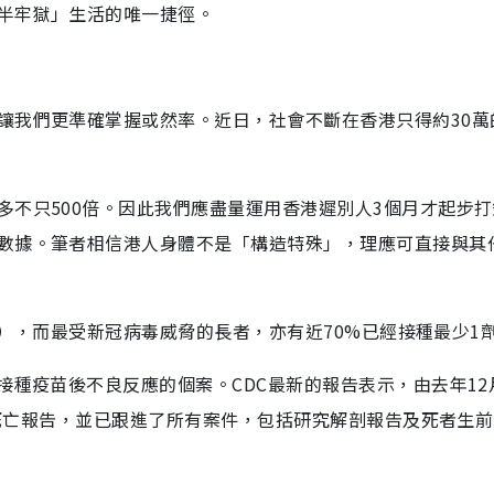
半牢獄」生活的唯一捷徑。
讓我們更準確掌握或然率。近日，社會不斷在香港只得約30萬
多不只500倍。因此我們應盡量運用香港遲別人3個月才起步打
數據。筆者相信港人身體不是「構造特殊」，理應可直接與其
9億），而最受新冠病毒威脅的長者，亦有近70%已經接種最少1
接種疫苗後不良反應的個案。CDC最新的報告表示，由去年12
3宗死亡報告，並已跟進了所有案件，包括研究解剖報告及死者生