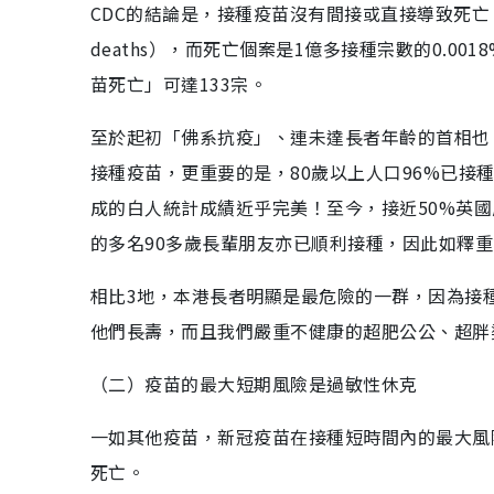
CDC的結論是，接種疫苗沒有間接或直接導致死亡（revealed no
deaths），而死亡個案是1億多接種宗數的0.
苗死亡」可達133宗。
至於起初「佛系抗疫」、連未達長者年齡的首相也
接種疫苗，更重要的是，80歲以上人口96%已接種，
成的白人統計成績近乎完美！至今，接近50%英
的多名90多歲長輩朋友亦已順利接種，因此如釋
相比3地，本港長者明顯是最危險的一群，因為接
他們長壽，而且我們嚴重不健康的超肥公公、超胖
（二）疫苗的最大短期風險是過敏性休克
一如其他疫苗，新冠疫苗在接種短時間內的最大風險，
死亡。