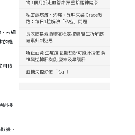
物 1個月拆走血管炸彈 重拾醒神健康
私密處痕癢、灼痛、異味來襲 Grace教
路：每日1粒解決「私密」問題
識、去細
長效胰島素助糖友穩定控糖 醫生拆解胰
島素針劑迷思
處的幾
唔止面黃 生痘痘 長期攰都可能肝損傷 黃
祥興逆轉肝機能 慶幸及早護肝
終可積
血糖失控好傷「心」!
時間接
學數據，