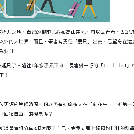
這彈丸之地，自己的腳印已遍布高山窪地，可以去看看、去認
以外的大世界！而且，筆者有責任「要飛」出去，看望身在遠
急要飛！
飛了。過往1年多積累下來、長達幾十版的「To-do list」
了！
包更短的等候時間，何以仍有這麼多人在「剝花生」、不第一
「回復自由」的機票呢？
所以筆者想分享3項說服了自己、令我立即上網預約打針的科