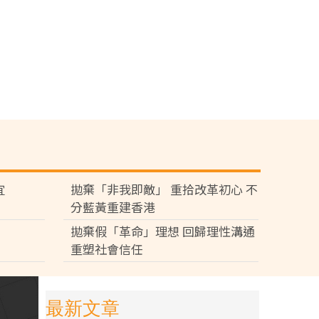
宜
拋棄「非我即敵」 重拾改革初心 不
分藍黃重建香港
拋棄假「革命」理想 回歸理性溝通
重塑社會信任
最新文章