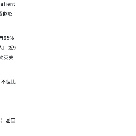
tient
疑似疫
85%
人口近9
於英美
者不但比
s）甚至