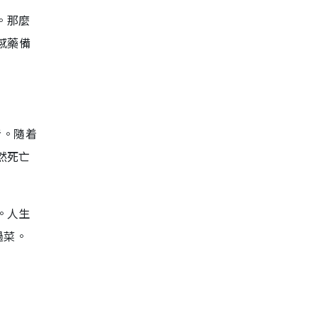
。那麼
感藥備
者。隨着
然死亡
。人生
過菜。