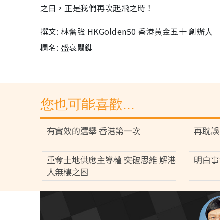
之日，正是我們再次起飛之時！
撰文: 林奮強 HKGolden50 香港黃金五十 創辦人
欄名: 盛衰關鍵
您也可能喜歡...
有實效的選舉 香港第一次
再耽誤
重奪土地供應主導權 突破思維 解港
明白事
人無樓之困